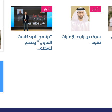
أخبار
أخبار
سيف بن زايد: الإمارات
“برنامج البودكاست
تقود…
العربي” يختتم
نسخته…