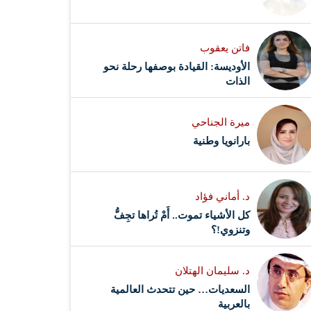
فاتن يعقوب
الأوديسة: القيادة بوصفها رحلة نحو
الذات
ميرة الجناحي
بارانويا وطنية
د. أماني فؤاد
كل الأشياء تموت.. أَمْ تُراها تجِفُّ
وتنزوي!؟
د. سليمان الهتلان
السعديات… حين تتحدث العالمية
بالعربية