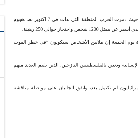
لجأ نحو 1.5 مليون فلسطيني إلى مدينة غزة الجنوبية حيث دمرت الحرب المنطقة التي بدأت في 7 أكتوبر بعد هجوم
 واحتجاز حوالي 250 رهينة.
تحدة يوم الجمعة إن ملايين الأشخاص سيكونون “في خطر الموت
نسانية وتغص بالفلسطينيين النازحين، الذين يقيم العديد منهم
ائيليون لم تكتمل بعد، واتفق الجانبان على مواصلة مناقشة