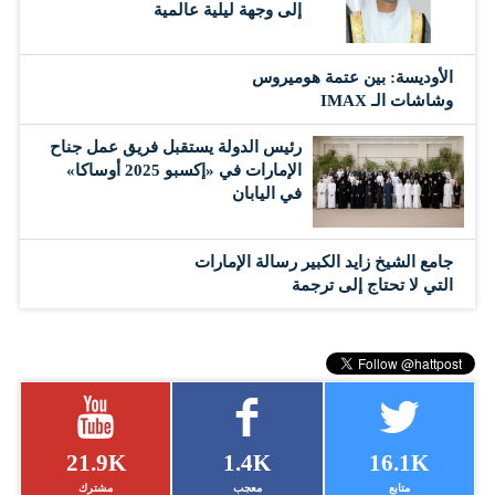
إلى وجهة ليلية عالمية
الأوديسة: بين عتمة هوميروس
وشاشات الـ IMAX
رئيس الدولة يستقبل فريق عمل جناح
الإمارات في «إكسبو 2025 أوساكا»
في اليابان
جامع الشيخ زايد الكبير رسالة الإمارات
التي لا تحتاج إلى ترجمة
21.9K
1.4K
16.1K
متابع
معجب
مشترك