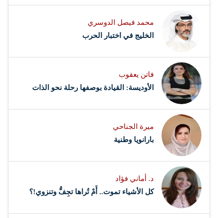
محمد فيصل الدوسري ​
‏الخليج في اختبار الحرب
فاتن يعقوب
الأوديسة: القيادة بوصفها رحلة نحو الذات
ميرة الجناحي
بارانويا وطنية
د. أماني فؤاد
كل الأشياء تموت.. أَمْ تُراها تجِفُّ وتنزوي!؟