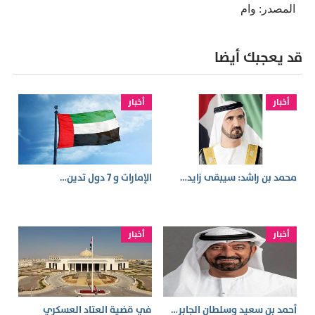
المصدر: وام
قد يعجبك أيضا
أخبار
أخبار
محمد بن راشد: سيبقى زايد…
الإمارات و 7 دول تدين…
أخبار
أخبار
أحمد بن سعيد وسلطان الجابر…
في قضية العتاد العسكري