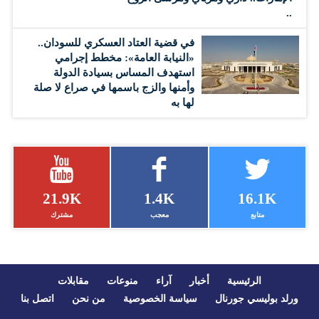
..
في قضية العتاد العسكري للسودان..
«النيابة العامة»: مخطط إجرامي
استهدف المساس بسيادة الدولة
وأمنها والزج باسمها في صراع لا صلة
لها به
21.9K
1.4K
16.1K
متابع
معجب
مشترك
الرئيسية
أخبار
آراء
منوعات
مقابلات
ورلد بوليسي جورنال
سياسة الخصوصية
من نحن
اتصل بنا