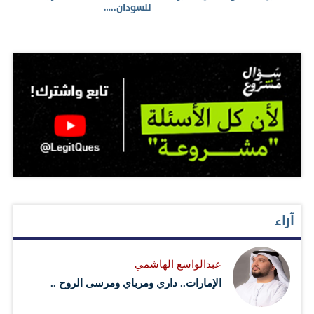
للسودان..…
آراء
عبدالواسع الهاشمي
الإمارات.. داري ومرباي ومرسى الروح ..