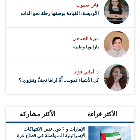
فاتن يعقوب
الأوديسة: القيادة بوصفها رحلة نحو الذات
ميرة الجناحي
بارانويا وطنية
د. أماني فؤاد
كل الأشياء تموت.. أَمْ تُراها تجِفُّ وتنزوي!؟
الأكثر قراءة
الأكثر مشاركة
الإمارات و 7 دول تدين الانتهاكات
الإسرائيلية المتواصلة في قطاع غزة