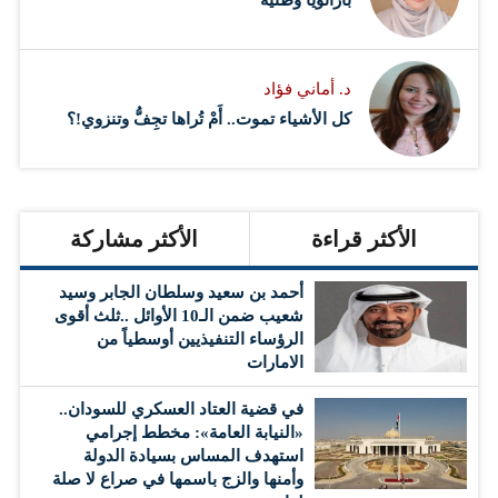
بارانويا وطنية
د. أماني فؤاد
كل الأشياء تموت.. أَمْ تُراها تجِفُّ وتنزوي!؟
الأكثر قراءة
الأكثر مشاركة
أحمد بن سعيد وسلطان الجابر وسيد
شعيب ضمن الـ10 الأوائل ..ثلث أقوى
الرؤساء التنفيذيين أوسطياً من
الامارات
في قضية العتاد العسكري للسودان..
«النيابة العامة»: مخطط إجرامي
استهدف المساس بسيادة الدولة
وأمنها والزج باسمها في صراع لا صلة