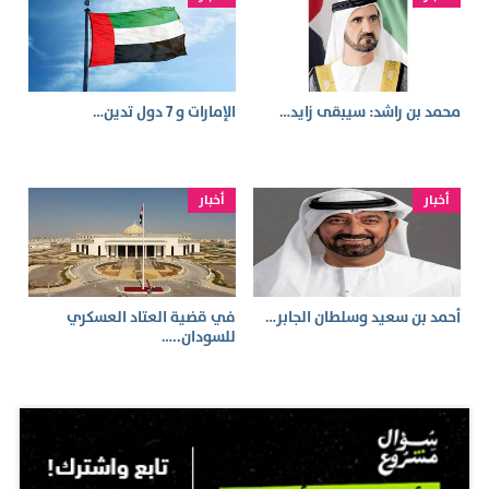
محمد بن راشد: سيبقى زايد…
الإمارات و 7 دول تدين…
أخبار
أخبار
أحمد بن سعيد وسلطان الجابر…
في قضية العتاد العسكري
للسودان..…