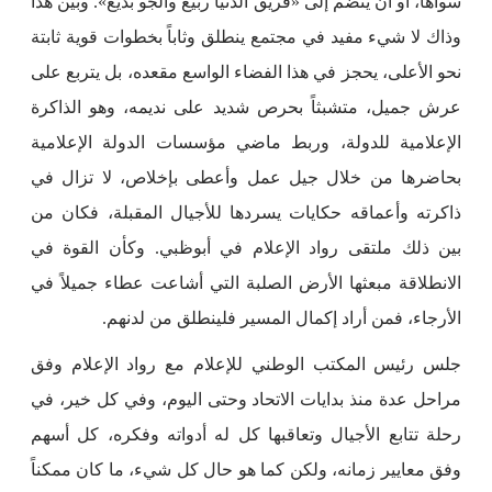
سواها، أو أن ينضم إلى «فريق الدنيا ربيع والجو بديع». وبين هذا
وذاك لا شيء مفيد في مجتمع ينطلق وثاباً بخطوات قوية ثابتة
نحو الأعلى، يحجز في هذا الفضاء الواسع مقعده، بل يتربع على
عرش جميل، متشبثاً بحرص شديد على نديمه، وهو الذاكرة
الإعلامية للدولة، وربط ماضي مؤسسات الدولة الإعلامية
بحاضرها من خلال جيل عمل وأعطى بإخلاص، لا تزال في
ذاكرته وأعماقه حكايات يسردها للأجيال المقبلة، فكان من
بين ذلك ملتقى رواد الإعلام في أبوظبي. وكأن القوة في
الانطلاقة مبعثها الأرض الصلبة التي أشاعت عطاء جميلاً في
الأرجاء، فمن أراد إكمال المسير فلينطلق من لدنهم.
جلس رئيس المكتب الوطني للإعلام مع رواد الإعلام وفق
مراحل عدة منذ بدايات الاتحاد وحتى اليوم، وفي كل خير، في
رحلة تتابع الأجيال وتعاقبها كل له أدواته وفكره، كل أسهم
وفق معايير زمانه، ولكن كما هو حال كل شيء، ما كان ممكناً