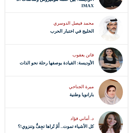
IMAX
محمد فيصل الدوسري ​
‏الخليج في اختبار الحرب
فاتن يعقوب
الأوديسة: القيادة بوصفها رحلة نحو الذات
ميرة الجناحي
بارانويا وطنية
د. أماني فؤاد
كل الأشياء تموت.. أَمْ تُراها تجِفُّ وتنزوي!؟