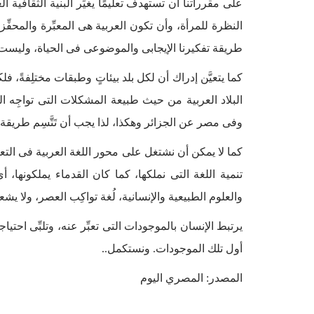
على مقرراتنا أن تستهدف تعليمًا يغيِّر البنية الثقافية 
النظرة للمرأة، وأن تكون العربية هى المعبِّرة والمحف
طريقة تفكيرنا الإيجابى والموضوعى فى الحياة، وليس
كما يتعيَّن إدراك أن لكل بلد بيئاتٍ وطبقات مختلِفةً، فل
البلاد العربية من حيث طبيعة المشكلات التى تواجِه ا
وفى مصر عن الجزائر وهكذا، لذا يجب أن تَتَّسِم طريقة
كما لا يمكن أن نشتغل على محور اللغة العربية فى التع
تنمية اللغة التى نملكها، كما كان القدماء يملكونها، أى 
والعلوم الطبيعية والإنسانية، لُغة تواكِب العصر، ولا يشعر 
يرتبط الإنسان بالموجودات التى تعبِّر عنه، وتلبِّى احتياجا
أول تلك الموجودات. ونستكمل..
المصدر: المصري اليوم