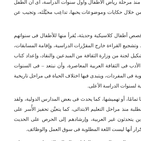
، منذ مرحلة رياض الأطفال وأول سنوات الدراسة، أى أن الطفل
ها من خلال حكايات وموضوعات يحبها، تداعِب مخيِّلَتَه، وتجيب عن
ن قصص أطفال كلاسيكية وحديثة، يُقرأ منها للأطفال فى سنواتهم
م. وتشجيع القراءة خارج المقرَّرات الدراسية، وإقامة المسابقات،
يل لجنة من وزارة الثقافة من المبدعين والنقاد، وإعداد كتاب
الأدب فى الثقافة العربية المعاصرة، وأن نبتعد – فى السنوات
وبة فى المفردات، ويتبدى فيها اختلاف الحياة فى مراحل تاريخية
ة لسنوات الدراسة الأعلى.
ا تمامًا، أو تهميشها، كما يحدث فى بعض المدارس الدولية، ولقد
طلبة منذ مراحل التعليم الابتدائى، كما يتعيَّن تحفيز الأُسر على
م، الذين يتحدثون غير العربية، وإرشادهم إلى الحرص على الحديث
تكرار أنها ليست اللغة المطلوبة فى سوق العمل والوظائف.