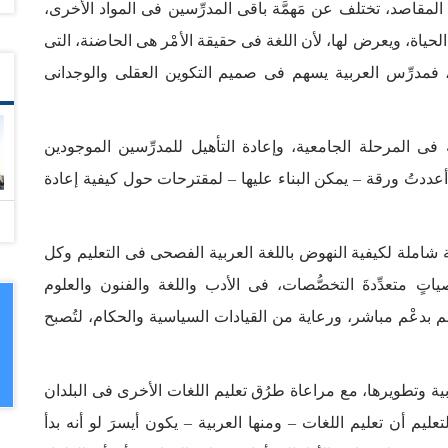
ة المقاصد، تختلف عن مَهمَّة باقى المدرِّسين فى المواد الأخرى،
لحياة، ويعرض لها، لأن اللغة فى حقيقة الأمْر هى الحاضنة، التى
ة، فمدرِّس العربية يسهم فى صميم التكوين العقلى والوجدانى
بية فى المرحلة الجامعية، وإعادة التأهيل للمدرِّسين الموجودين
عددتُ ورقة – يمكن البناء عليها – لمقترحات حول كيفية إعادة
شاملة لكيفية النهوض باللغة العربية الفصحى فى التعليم وكل
اتٍ متعدِّدةَ التخصُّصات، فى الأدب واللغة والفنون والعلوم
هم بدعْم مباشر، ورعاية من القيادات السياسية والحكام، لتُصبح
ربية وتطويرها، مع مراعاة طرُق تعليم اللغات الأخرى فى البلدان
عليم أن تعليم اللغات – ومنها العربية – يكون أيسرَ لو أنه بدأ