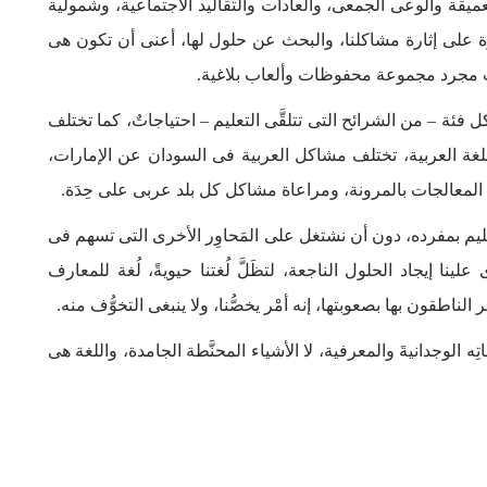
العميقة والوعى الجمعى، والعادات والتقاليد الاجتماعية، وشمولية
ِّزة على إثارة مشاكلنا، والبحث عن حلول لها، أعنى أن تكون هى
ت مجرد مجموعة محفوظات وألعاب بلاغية.
كل فئة – من الشرائح التى تتلقَّى التعليم – احتياجاتٌ، كما تختلف
للغة العربية، تختلف مشاكل العربية فى السودان عن الإمارات،
 المعالجات بالمرونة، ومراعاة مشاكل كل بلد عربى على حِدَة.
ليم بمفرده، دون أن نشتغل على المَحاوِر الأخرى التى تسهم فى
علينا إيجاد الحلول الناجعة، لتظَلَّ لُغتنا حيويةً، لُغة للمعارف
الناطقون بها بصعوبتها، إنه أمْر يخصُّنا، ولا ينبغى التخوُّف منه.
تِه الوجدانيةَ والمعرفية، لا الأشياء المحنَّطة الجامدة، واللغة هى