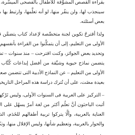
بقراءة القصص المشوِّقة للأطفال بالفصحى الميسَّرة
سينجذب لها، ولن ينفُر منها، لو أنه تعلَّمها، وارتبط ب
بعض أسئلته.
ولذا أقترحُ تكوين لجنة متخصِّصة لإعداد كتاب يتضمَّ
الأولى من التعليم، إلى أن يتمكَّنوا من القراءة بأنفسه
وتحديد بعض الجوائز، وكنت اقترحت – منذ سنوات – تشك
يتضمن نماذج حيوية وشيِّقة من أفضل إبداعات كُتَّاب 
الأولى من التعليم – عن النماذج الأدبية التى تتضمن صع
بعيدة مضَت، على أن تُترك دراسة هذه المراحل التاريخي
– التركيز على العربية فى السنوات الأولى، وليس تَرْكه
أثبت الباحثون أنَّ تعلُم أكثر من لغة أمرٌ يسهُل على ال
العناية بالعربية، وألَّا يتركوا تربية أطفالهم للخَدَ
والحوار بالعربية، وتعظيم شأنها، وليس الإقلال منها، و