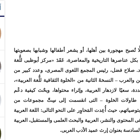
آ
َا تُصبح مهجورة بين أهلها، أو يشعر أطفالها وشبابها بصعوبتها
 – بكل عناصرها التاريخية والمعاصرة، عَقَدَ «مركز أبوظبى للُّغة
ر د. صلاح فضل، رئيس المجمع اللغوى المصرى، وعدد كبير من
والعرب – النسخةَ الثانية من «الخلوة الثقافية للُّغة العربية»،
، سعيًا لازدهار العربية، وإثراء محتواها، وبحْث كيفية دعْم
اء طاولات الخلوة – التى انقسمت إلى سِتِّ مجموعات من
اتهم، حيث أُعِدت المَحاوِر على النحو التالى: اللغة العربية
 فى المحتوى والنشر، العربية والبحث العلمى والمستقبل، العربية
لسادسة بعنوان إرث عميد الأدب العربى.