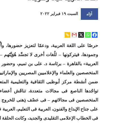
آراء
السبت ١٩ فبراير ٢٠٢٢
حرصًا على اللغة العربية، ودعمًا لتعزيز حضورها، وألّ
وجمودها، فيتركونها – للُغات أخرى لا تجسِّد هُوَيَّتَهم
العربية» بالقاهرة – برئاسة د. على بن تميم، وحضو
المتخصصين والعلماء والإعلاميين المصريين والإماراتيين 
ضمن أنشطة مركز أبوظبى الثقافية والتعليمية المتعددة
تواجُدها الناصع فى مجالات متعددة، تناقَش أعض
المتخصصين فى مجالاتهم – فى عصْف ذِهنى للخروج بتوصي
على جناح الإبداع والفنون، العربية فى التعليم، العربية
فى الخطاب الإعلامى التقليدى والجديد، وكانت الحلقة ا