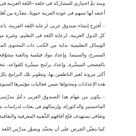
ومنذ تمَّ اختيارى للمشاركة فى حلقة «اللغة العربية فى
أعتقد أنها تسهم فى عودة العربية حيويةً، مقدَّرة بين أهله
– أقترِح إنشاء صندوق عربى لرعاية اللغة العربية، باعتب
كل الدول العربية، لرعاية اللغة فى التعليم، وغيره من 
الوسائل التعليمية: بداية من الكتب ذات المحتوى المم
المسرح، والسينما، وإعداد مواد فيلمية وثائقية مشوِّقة 
بالفصحى الميسَّرة، وإعداد برامج ميسِّرة للقواعد، تتخف
أكثر مرونة لغير الناطقين بها، وتطوير تلك البرامج بكل
هذه الإعدادات ومحتواها ضمن فعاليات مؤتمرها السنوى
– يكون من مَهام هذا الصندوق العربى دعْمُ مدرِّسى 
الماجستير والدكتوراة، وإرسالهم فى بعثات لدراسات منفتِ
وثقافى يستهدف فتْح آفاقهم الذِّهنية المعرفية والثقافية
كما يتعيَّن الحِرص على أن يجسَّد ويصوَّر مدرِّس اللغة