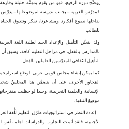
يوضِّح دورَه الرفيع، فهو من يقوم بمَهمَّة جليلة وفاره
فمدرِّس العربية – بجانب تدريسه لموضوعاتها – يدرِّس ا
بداخلها نصوغ أفكارنا ومشاعرنا، نفكر ونتذوق الحيا
للطالب.
ولذا يتعيَّن التأهيل والإعداد الجيد لطلبة اللغة العر
بالمدارس بالفعل، فى مراحل التعليم كافة، وسبق أن أ
التأهيل الثقافى للمدرِّسين العاملين بالفِعل.
كما يمكن إنشاء مجلس قومى عربى، لوضْع استراتيجية 
المَحاوِر الأخرى، على أن يتضمَّن هذا المجلسُ شخصي
الإنسانية والعلمية التجريبية، وحبذا لو حظيت مقترحات
موضِعَ التنفيذ.
– إعادة النظر فى استراتيجيات طرُق التعليم للُّغة الع
الأجنبية، فلقد أثبتت التجارب والدراسات لعِلم نفْس الت