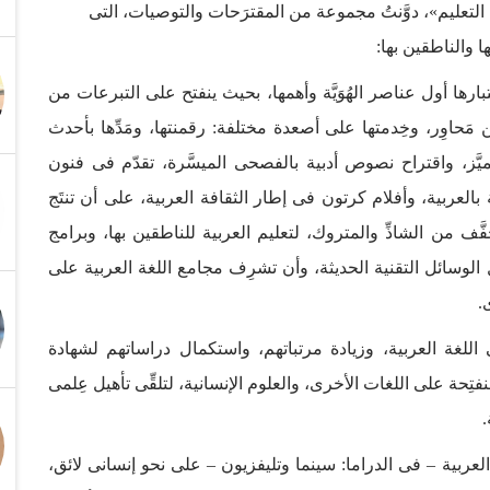
 التعليم»، دوَّنتُ مجموعة من المقترَحات والتوصيات، التى
ا والناطقين بها:
ارها أول عناصر الهُوَيَّة وأهمها، بحيث ينفتح على التبرعات من
مَحاوِر، وخِدمتها على أصعدة مختلفة: رقمنتها، ومَدِّها بأحدث
يَّز، واقتراح نصوص أدبية بالفصحى الميسَّرة، تقدّم فى فنون
بالعربية، وأفلام كرتون فى إطار الثقافة العربية، على أن تنتَج
َّف من الشاذِّ والمتروك، لتعليم العربية للناطقين بها، وبرامج
 الوسائل التقنية الحديثة، وأن تشرِف مجامع اللغة العربية على
.
اللغة العربية، وزيادة مرتباتهم، واستكمال دراساتهم لشهادة
حة على اللغات الأخرى، والعلوم الإنسانية، لتلقِّى تأهيل عِلمى
.
 العربية – فى الدراما: سينما وتليفزيون – على نحو إنسانى لائق،