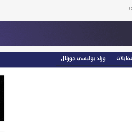
قابلات
ورلد بوليسي جورنال