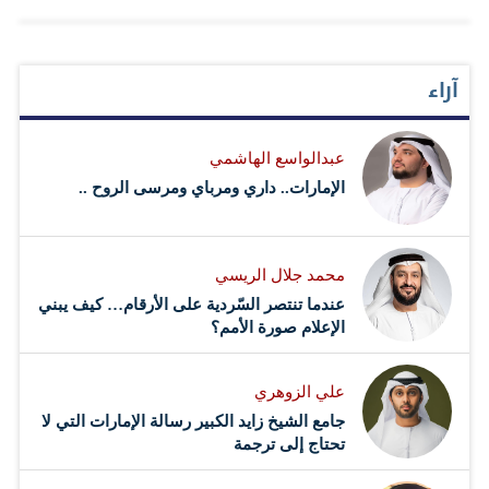
في تربيتهم وبث روح المحبة والتعايش في نفوسهم بجانب
التغلب على كل الصعاب، وأبرزها جائحة «كورونا» التي علينا
آراء
التكيف معها والتعامل بحذر وفق الإجراءات الاحترازية،
و«طوكيو 2020» تختلف عن كل الدورات السابقة لأنها مرت
عبدالواسع الهاشمي
بصعوبات بالغة منها عدد من الانسحابات وظروف اضطرارية
الإمارات.. داري ومرباي ومرسى الروح ..
بإصابة عدد من اللاعبين بالوباء. واتخذت اليابان وكعادتها كدولة
راقية ومنظمة، الإجراءات المطلوبة في التعامل مع
محمد جلال الريسي
المشاركين بشكل دقيق ومنظم للغاية، صحياً وأمنياً، وهو ما
عندما تنتصر السّردية على الأرقام… كيف يبني
يعكس مدى ما تتمتع به كدولة حضارية في تعاملها…
الإعلام صورة الأمم؟
علي الزوهري
جامع الشيخ زايد الكبير رسالة الإمارات التي لا
تحتاج إلى ترجمة