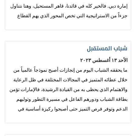
بالذات الشباب، فلابد…
إمارة دبي. فالخير كله في قائدنا، قاهر المستحيل، وهنا نتناول
الخوري، صقر المري، وغيرهم، حيث حلت إذاعة دبي محل
جزءاً من الاستراتيجية التي تخص المحور الذي يهم القطاع
إذاعة «صوت الساحل» التي توقفت عن البث وكان مقر البث
المهم في المجتمع وهو الشباب والرياضة كجزء أساسي
هو مبنى الإذاعة والتلفزيون الحالي، ومن الأصوات المحلية
لمرتكزات الحكومة خلال المرحلة الزمنية من عمر الدولة
التي برزت فيها عبد الغفور السيد، سعيد الهش، صالح بوحميد،
ومسيرتها نحو البناء والتنمية. فالحدث الأبرز الذي نعيشه
شباب المستقبل
وخلال هذه الفترة كانت الإذاعة نشطة في نقل الأحداث
رياضياً حالياً ويؤكد حضور العديد من نجوم العالم من لاعبين
الرياضية بالأخص كرة القدم، فقد نقلت الكثير من المناسبات
الأحد ١٣ أغسطس ٢٠٢٣
وفرق إلى لؤلؤة الخليج ودانة الدنيا، لا يدع مجالاً للشك أن بلادنا
الكروية المهمة التي شهدتها البلاد من أبرزها لقاء سانتوس
ما يحققه الشباب اليوم من إنجازات أصبح نموذجاً عالمياً من
تتمتع بالخير من كل النواحي، ويتطلب الأمر استثماره عبر
البرازيلي بقيادة بيليه أمام النصر عام…
خلال عطائه المتميز في المجالات المختلفة في ظل الرعاية
الأجواء التفاؤلية التي تأتي في إطار الاهتمام والمتابعة الدائمة
والاهتمام الذي يحظى به من القيادة الرشيدة، فالإمارات تؤمن
التي توليها القيادة الرشيدة لهذا القطاع من منطلق أهمية دوره
بطاقة الشباب ودورهم الفاعل في مسيرة التطور وتوليهم
في حياة الشعوب. وجاءت المحاور والاستراتيجية التي حددها
الدعم وتوفر فرص التميز حتى أصبحوا ركيزة أساسية في
«فارس العرب» بعد دراسة عميقة، نظراً لحرص سموه
المسيرة التنموية الشاملة، كما تولي اهتماماً كبيراً بهذه الفئة
المستمر على تطوير الحركة الرياضية، من المنبع وهي
ودعمها وتهيئة كل السبل لتمكينها وزيادة مساهماتها في
الرياضة المدرسية، والتي اعتبرها الأساس وتخدم الأندية كونها