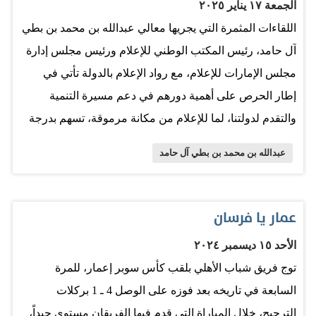
الجمعة ١٧ يناير ٢٠٢٥
‏اللقاءات المثمرة التي يجريها معالي عبدالله بن محمد بن بطي
آل حامد، رئيس المكتب الوطني للإعلام ورئيس مجلس إدارة
مجلس الإمارات للإعلام، مع رواد الإعلام بالدولة تأتي في
إطار الحرص على أهمية دورهم في دعم مسيرة التنمية
والتقدم لدولتنا، لما للإعلام من مكانة مرموقة، تسهم بدرجة
كبيرة في وعي المجتمع، وتقديم الرأي والمشورة من أجل
عبدالله بن محمد بن بطي آل حامد
مصلحة الوطن والمواطن. أعجبني شعار المكتب الوطني
للإعلام «لا تقاعد في الإعلام»، وهذه السياسة الجديدة، التي
يتبعها جهازنا الإعلامي الوطني دافع لإعادة الحياة لمن يحب
عمار يا فرسان
المهنة، فكلما زاد عمر الإعلامي وسنوات خبرته نَضُجَ أكثر،
الأحد ١٥ ديسمبر ٢٠٢٤
وزادت قيمة العطاء الذي يقدمه، والعبد لله، الحمد لله، منذ
توج فريق شباب الأهلي بلقب كأس سوبر إعمار، للمرة
تقاعدي من عامين احتضنتني «البيان» من جديد في الكتابة
السابعة في تاريخه بعد فوزه على الوصل 4 ـ 1 بركلات
اليومية عن الشأن الرياضي، وأنا أعتز بالكتابة طوال أربعة
الترجيح، خلال المباراة التي قدم فيها الفريقان مستوى جيداً،