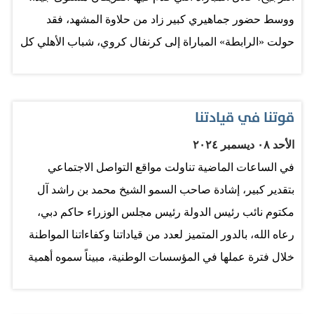
عقود. خبرات تواجدت خلال الجلسة الثانية لرواد الإعلاميين
ووسط حضور جماهيري كبير زاد من حلاوة المشهد، فقد
والخبراء والمستشارين كل في مجاله، حيث تم تشكيل لجان
حولت «الرابطة» المباراة إلى كرنفال كروي، شباب الأهلي كل
فرعية، ستناقش سياسة الباب المفتوح، وسيتم تشكيل
تفكيره في هذا الموسم المنافسة على كل البطولات المحلية
مجلس أسبوعي يناقش المقترحات والآراء، ووجهات النظر
والآسيوية، إدارة النادي تؤكد أن القادم أفضل، وكما يقول
بين الزملاء. سعدت بما استمعت إليه من أفكار وأهداف
المثل «لا يفل الحديد إلا الحديد». «الفرسان» هم ملوك البدايات
قوتنا في قيادتنا
وخطط جديدة، ستنعكس - بلا شك - على مسيرة العمل
في الكرة الإماراتية والدليل ما حدث مع الفريق عندما توج
الإعلامي، ونحن إذ نقدر هذا الجهد والعطاء فإننا مطالبون بأن
الأحد ٠٨ ديسمبر ٢٠٢٤
بطلاً لكأس إعمار في نسخته الأولى، يعد النادي من الأندية
نحيي أدوارنا بصورة تخدم الواقع لمختلف الاتجاهات، فقد
في الساعات الماضية تناولت مواقع التواصل الاجتماعي
التاريخية ذات الجذور المتأصلة، فمن الصعب أن ينسى هذا
خرجت بانطباع حسن من خلال الأفكار الجميلة، التي
بتقدير كبير، إشادة صاحب السمو الشيخ محمد بن راشد آل
الكيان من لحظة تأسيسه وحتى يومنا هذا، ⁠فهو أول نادٍ يفوز
استوقفتني بإصدار موسوعة إعلامية كبرى، تناقش التطور…
مكتوم نائب رئيس الدولة رئيس مجلس الوزراء حاكم دبي،
بالسوبر الإماراتي القطري، وأول من نال شرف السلام على
رعاه الله، بالدور المتميز لعدد من قياداتنا وكفاءاتنا المواطنة
القائد المؤسس الشيخ زايد بن سلطان آل نهيان، طيب الله
خلال فترة عملها في المؤسسات الوطنية، مبيناً سموه أهمية
ثراه، إذ توج بطلاً على مستوى الدولة في سنة 1976، ‏وأول من
دور الإدارة وحيويتها في المجتمع، خاصة وأن لدينا تجربة رائدة
جمع بطولتي الدوري والكأس في 1974، كما أن شباب الأهلي
في مجال صناعة الكفاءات والكوادر الوطنية وتطوير مواهبها
أول نادٍ يمتلك درع الدوري موسم 1979 / 1980، ‏وأول من مثل