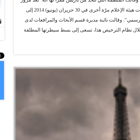
سنة واحدة على حجب ما يقرب من 300 موقع، عمدت هيئة الإعلام مرّة أخرى في 30 حزيران (يونيو) 2014 إلى
سمي". وقالت نائبة مديرة قسم الأبحاث والمرافعات لدى
خلال نظام الترخيص هذا، تسعى إلى بسط سيطرتها المطلقة
ضيفة "لقد بات من الملح جدا أن تلغى أحكام قانون الصحافة
الإطار قالت رئيسة تحرير موقع "حبر" الإخباري لينا
عدم تقديم طلب الحصول على الترخيص لأننا نعتبر مثل هذا
 ليست بحاجة إلى رخصة لمباشرة عملها". ويُلزم القانون
 2012، المواقع الالكترونية الاخبارية بالتسجيل في دائرة المطبوعات والنشر
رقية، ويشترط هذا القانون أن يرأس تحرير كل موقع