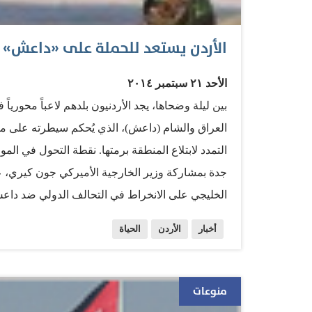
الأردن يستعد للحملة على «داعش»
الأحد ٢١ سبتمبر ٢٠١٤
بين ليلة وضحاها، يجد الأردنيون بلدهم لاعباً محوريا
العراق والشام (داعش)، الذي يُحكم سيطرته على من
التمدد لابتلاع المنطقة برمتها. نقطة التحول في 
جدة بمشاركة وزير الخارجية الأميركي جون كيري، ع
الخليجي على الانخراط في التحالف الدولي ضد داع
الحاجة». وهكذا تحتشد دول المنطقة - غداة إعلان بار
أخبار
الأردن
الحياة
الإسلامية» - بدلاً من الركون في خلفية المشهد بانت
بلورة استراتيجية متنوعة طويلة الأمد لجهة توزيع ا
مراكز قوى على أطرافها. وتحاول حشد المزيد من 
منوعات
الأمن لتوفير غطاء شرعي لهذه العمليات تحت شعار ح