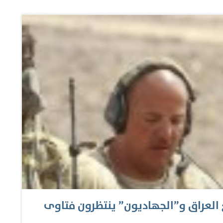
اسية غربية محادثات كيري، التي تركزت بشكل أساسي على
الإسلامية في العراق والشام (داعش)، وبصدد تقديم
 تقدم (داعش) باتجاه العاصمة بغداد واستعادة السيطرة
ا هو انتهاج سياسة جديدة عادلة تضم مختلف مكونات الشعب
ني «تشكيل سريع لحكومة وحدة وطنية». لكن هذه المصادر
ي أم برئاسة شخصية…
ع العراق و”الجهاديون” ينتظرون فتاوى