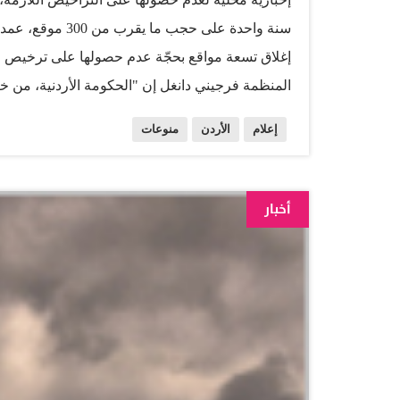
إغلاق تسعة مواقع بحجّة عدم حصولها على ترخيص ر
المنظمة فرجيني دانغل إن "الحكومة الأردنية، من 
على شبكة الإنترنت والمعلومات التي تنشر فيها"، م
إعلام
الأردن
منوعات
التي لا تتفق مع التزامات الأردن الدولية". وفي هذا 
عجيلات الذي تم حجبه نهاية الشهر الماضي، "قررنا 
الترخيص بمثابة رقابة على حرية الصحافة، فالمواقع
أخبار
الذي أقر في أيلول (سبتمبر)
والحصول على ترخيص أسوة بالصحف والمطبوعات الو
اخباري عضو في نقابة الصحافيين. المصدر: الحياة