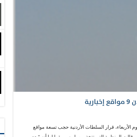
نقاش عام حيال الفرص والتحديات، ما أثار جدلاً في
المجتمع المنقسم اصلاً والمتوجس من نماذج لتدخلات عسكرية غربية في العراق (1991) و (2003) وأفغانستان
رية
وم الأربعاء، قرار السلطات الأردنية حجب تسعة مواقع
وقالت المنظمة التي تتخذ من باريس مقرا لها أنه "بعد مرور