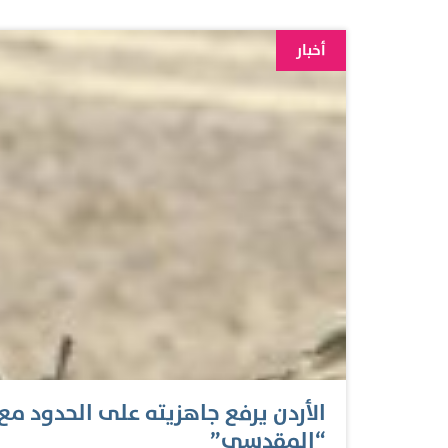
بن زايد، والأردن ناصر جودة. ولخصت مصادر دبلوم
العراق، بالقول إن واشنطن «تعي خطر تنظيم الدولة 
أخبار
المساعدة العسكرية اللازمة للحكومة العراقية لوقف
على المناطق التي احتلها، فإن لهذه المساعدة ثمن
العراقي». وبحسب هذه المصادر، فإن ترجمة ذلك تع
لم تبين ما إذا كان المطلوب حكومة برئاسة المالك
الأردن يرفع جاهزيته على الحدود م
“المقدسي”