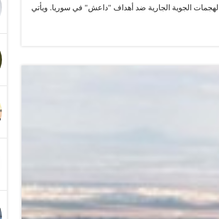
لهجمات الجوية الجارية ضد أهداف "داعش" في سوريا. ويأتي
 الدولي مع الحرب على داعش. الائتلاف السوري يرحب بضرب
لاثاء بالضربات الجوية التي شنتها الولايات المتحدة ضد
على مواصلة الضغط على حكومة الرئيس السوري بشار الأسد.
نكليزية تلقت فرانس برس نسخة عنه "انضم المجتمع الدولي
مستخدما اسما مختصرا بديلا للتنظيم المتطرف. العربية نت