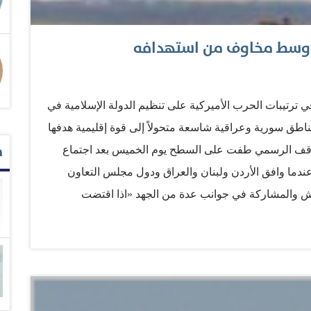
 وسط مخاوف من استهدافه
ً في ترتيبات الحرب الأميركية على تنظيم الدولة الإسلامية في
اطق سورية وعراقية شاسعة متحولاً إلى قوة إقليمية هدفها
م
الموقف الرسمي طفت على السطح يوم الخميس بعد اجتماع
ندما وافق الأردن ولبنان والعراق ودول مجلس التعاون
ش والمشاركة في جوانب عدة من الجهد «اذا اقتضت
اك أوباما عن خطته الإشكالية للقضاء على تهديد «الدولة
ظار النجدة من الولايات المتحدة. واشنطن لا تزال منهمكة في
لأدوار على الدول المشاركة في منطقة منقسمة عمودياً بين
الأعضاء في حلف قابل للتمدد واستصدار قرار من مجلس
ماية السلم العالمي وقيم الإنسانية. لكن انخراط الأردن