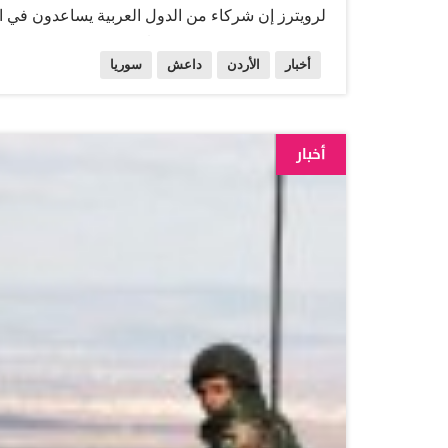
لرويترز إن شركاء من الدول العربية يساعدون في ا
موقف الحلفاء العرب تماشياً مع الالتزام بالموقف
أخبار
الأردن
داعش
سوريا
داعش وجاء ذلك، في وقت رحبت المعارضة السورية الث
التنظيم الجهادي "الدولة الإسلامية"، لكنها حثت 
وقال رئيس الائتلاف هادي بحرة في بيان باللغة الا
أخبار
الليلة إلى صراعنا ضد الدولة الاسلامية في سوريا" 