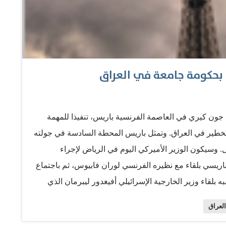
 بحكومة جامعة في العراق
 جون كيري في العاصمة الفرنسية باريس، تنفيذا للمهمة
ر الخطير في العراق. وتمثل باريس المحطة السادسة في جولته
. وسيكون الوزير الأميركي اليوم في الرياض لإجراء
باريسي بلقاء مع نظيره الفرنسي لوران فابيوس، ثم باجتماع
ه بلقاء وزير الخارجية الإسرائيلي أفيغدور ليبرمان الذي
لأهم عقد عصر أمس في بيت السفير الأميركي في باريس، وضم
العراق
ير سعود الفيصل، والإمارات العربية المتحدة الشيخ عبد الله