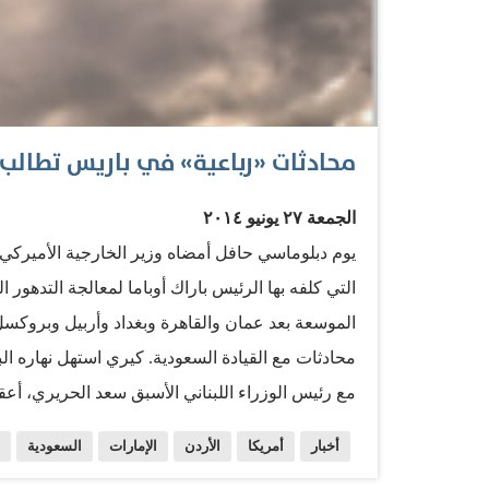
محادثات «رباعية» في باريس تطالب
الجمعة ٢٧ يونيو ٢٠١٤
يوم دبلوماسي حافل أمضاه وزير الخارجية الأميركي
التي كلفه بها الرئيس باراك أوباما لمعالجة التدهو
الموسعة بعد عمان والقاهرة وبغداد وأربيل وبروكسل
محادثات مع القيادة السعودية. كيري استهل نهاره ال
مع رئيس الوزراء اللبناني الأسبق سعد الحريري، أعقب
يزور العاصمة الفرنسية رسميا. بيد أن الاجتماع ا
أخبار
أمريكا
الأردن
الإمارات
السعودية
إلى جانب كيري وزراء خارجية المملكة السعودية الأم