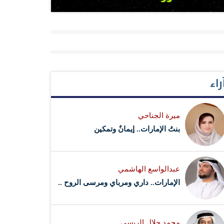
راء
ميرة الجناحي
بنتُ الإمارات.. إيمانٌ وتمكين
عبدالواسع الهاشمي
الإمارات.. داري ومرباي ومرسى الروح ..
محمد جلال الريسي