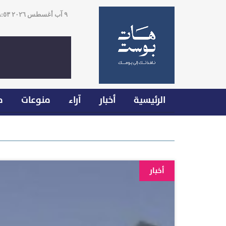
٩ آب أغسطس ٢٠٢٦ ٠٨:٥٣
الرئيسية
أخبار
آراء
منوعات
م
أخبار