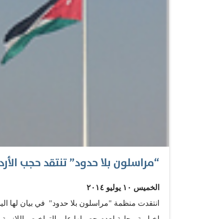
في الجهد المقبل جاء من دون مقدمات ومن دون فتح 
(2001)، ساهمت…
“مراسلون بلا حدود” تنتقد حجب الأردن 9 مواقع إخبا
الخميس ١٠ يوليو ٢٠١٤
انتقدت منظمة "مراسلون بلا حدود" في بيان لها الي
إخبارية محلية لعدم حصولها على التراخيص اللازمة، 