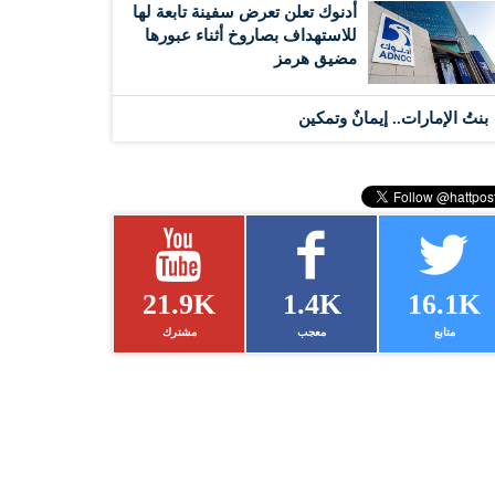
أدنوك تعلن تعرض سفينة تابعة لها
للاستهداف بصاروخ أثناء عبورها
مضيق هرمز
بنتُ الإمارات.. إيمانٌ وتمكين
21.9K
1.4K
16.1K
متابع
معجب
مشترك