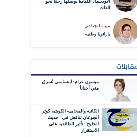
الأوديسة: القيادة بوصفها رحلة نحو
الذات
ميرة الجناحي
بارانويا وطنية
قابلات
ميسون عزام: ابتسامتي تُسرق
مني أحياناً
الكاتبة والمحامية الكويتية كوثر
الجوعان تناقش في “حديث
الخليج” تأثير الطائفية على
الاستقرار