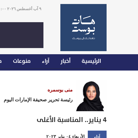
٩ آب أغسطس ٢٠٢٦ ١١:٠٠
الرئيسية
أخبار
آراء
منوعات
م
منى بوسمره
رئيسة تحرير صحيفة الإمارات اليوم
4 يناير.. المناسبة الأغلى
آراء
الأربعاء ٠٤ يناير ٢٠٢٣