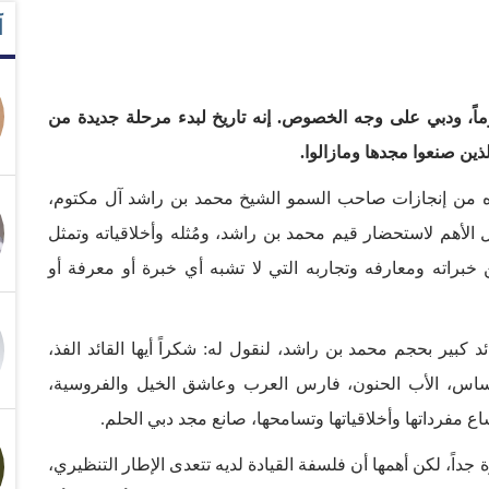
آ
 عموماً، ودبي على وجه الخصوص. إنه تاريخ لبدء مرحلة جديدة من
ذين صنعوا مجدها ومازالوا.
ه من إنجازات صاحب السمو الشيخ محمد بن راشد آل مكتوم،
الأهم لاستحضار قيم محمد بن راشد، ومُثله وأخلاقياته وتمثل
براته ومعارفه وتجاربه التي لا تشبه أي خبرة أو معرفة أو
كبير بحجم محمد بن راشد، لنقول له: شكراً أيها القائد الفذ،
لإحساس، الأب الحنون، فارس العرب وعاشق الخيل والفروسية،
اع مفرداتها وأخلاقياتها وتسامحها، صانع مجد دبي الحلم.
جداً، لكن أهمها أن فلسفة القيادة لديه تتعدى الإطار التنظيري،