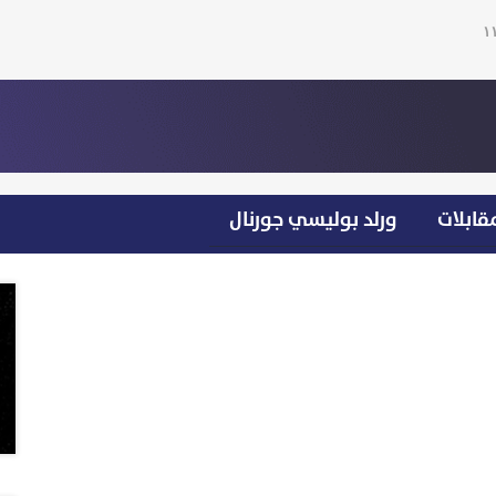
قابلات
ورلد بوليسي جورنال