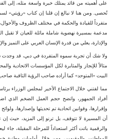
على أهميته من قائد يمتلك خبرة واسعة مثله، إلى الف
تُحصى. ومن هنا لا نبالغ إن قلنا إن كتاب «رؤيتي» لسمو
متفرداً للقيادة والحكمة في مختلف الظروف والأحوال
مدعمة بمسيرة نهضوية شاملة ماثلة للعيان لا تقبل التش
والإدارة، يعلي من قدرة الإنسان العربي على التميز والإ
ولا شك أن تجربة سموه المتفردة في دبي، قد وجدت سب
مثالاً للإنجاز والمثابرة لكل المؤسسات الاتحادية والم
البيت «المتوحد» كما أراده صاحب الرؤية الثاقبة صاحب 
مما لفتني خلال الاجتماع الأخير لمجلس الوزراء برئ
أفراد الجمهور، واتضح حجم العمل الضخم الذي ا
وإقرارها، وقوانين اتحادية تم تحديثها وإصدارها، ولوائح 
أن المسيرة لا تتوقف، بل ترنو إلى المزيد، حيث إن تأك
والرقمية باتت أكثر استعداداً للمرحلة المقبلة، جاء ل
المواطنين والمقيمين، ومن خلال أولويات وطنية خمس،