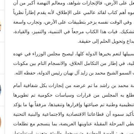
عل على الأرض، فالإنجازات شواهد، ومعالم النهضة أكبر من أن
ه أهم كتاب لقائد عالمي على الإطلاق، لأنه يقدم إطاراً نظرياً
، وفي الوقت نفسه يزخر بتطبيقات على الأرض، وتجارب واسعة
كيك. فبات هذا الكتاب مرجعاً في التنمية، والتميز، والقيادة،
بداع وتحويل الحلم إلى حقيقة.
يلها لتعم بخيرها الدولة كلها، ليصبح مجلس الوزراء في عهده
حلية، في إطار من التكامل الخلاق، والانسجام التام بين مكونات
السمو الشيخ محمد بن زايد آل نهيان رئيس الدولة، حفظه الله.
اسة محمد بن راشد ما تم عرضه من إنجازات بكل شفافية أمام
ضطلع به المجلس من قرارات وسياسات حكومية تم تطويرها
تنظيمية وطنية تم صياغتها وإقرارها وتنفيذها، مرفقاً بها ما يؤكد
يد سموه أن قطاعاتنا الاقتصادية والاجتماعية والبنية التحتية
يعطي المرحلة المقبلة عناوينها العريضة، بما ينسجم مع تطلعات
 هي: الهوية الوطنية وترسيخها، والبيئة وتعزيز استدامتها،