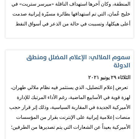
المنطقة، وكان آخرها استهداف الناقلة «ميرسر ستريت» في
خليج عُمان، التي تم استهدافها بطائرة مسيّرة إيرانية صدمت
أعلى هيكلها، وتسببت في حالة من الذعر في أسواق النفط
وتباين في الأسعار وسط مخاوف كبيرة من أن تؤدي هذه
الموجات من الاستهداف السافر إلى اختلال موازين الأسواق
التي تترنح بسبب جائحة «كورونا»، وهو ما طرح التساؤل لدى
سموم الملالي: الإعلام المضلل ومنطق
الدولة
مراكز الأبحاث وخزانات التفكير عن مدى تأثير «فيروس
الملالي» المتطرف الذي بات يضرب بشكل ممنهج إمدادات
الثلاثاء ٢٩ يونيو ٢٠٢١
الطاقة العالمية بالقرب من مضيق هرمز. وفي التفاصيل
تعرض إعلام التضليل، الذي يستثمر فيه نظام ملالي طهران،
سارع المسؤولون الإيرانيون، كالعادة، إلى نفي أي صلة
لهزة قوية في الأسابيع الماضية، رغم الأداء المرتبك للإدارة
بالحادث، ورغم أن التحقيقات لا تزال جارية، إلا أن من المرجح
الأميركية الجديدة في المقاربة السياسية، وذلك إثر قرار حجب
أن يختم ذلك، كما في مقاربة ورقة لمعهد واشنطن عن مقارنة
منصات إعلامية إيرانية على الإنترنت بقرار من المؤسسات
«صنع في طهران» التي استغلت سير الناقلة من دون أي
الأميركية بعيداً عن الشعارات التي يتم تصديرها من الطرفين؛
رفقة من السفن الأميركية. استباقاً للنتائج، أكد وزير الخارجية
إما الحريات وحقوق الإنسان أو المتاجرة بالمقاومة ونصرة