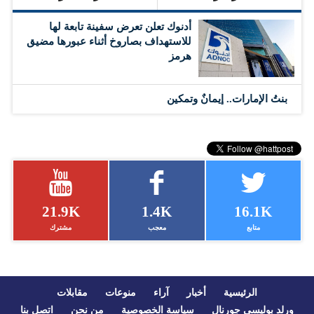
أدنوك تعلن تعرض سفينة تابعة لها
للاستهداف بصاروخ أثناء عبورها مضيق
هرمز
بنتُ الإمارات.. إيمانٌ وتمكين
21.9K
1.4K
16.1K
متابع
معجب
مشترك
الرئيسية
أخبار
آراء
منوعات
مقابلات
ورلد بوليسي جورنال
سياسة الخصوصية
من نحن
اتصل بنا