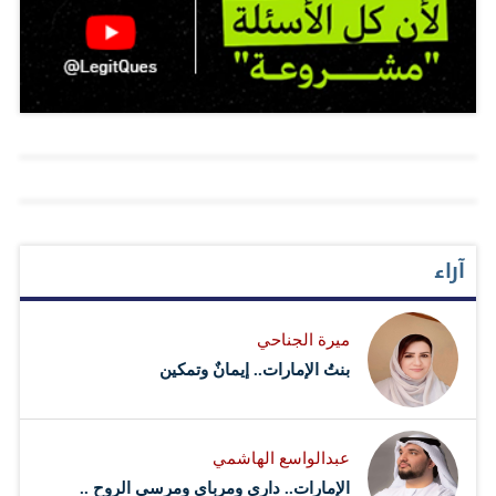
غدت هناك مقاطع طويلة على طريقة الفكاهة تملأ فضاءات
ستعتبرها مناطق أمنية لحماية حلفائها. هل سيعود الأكراد إلى
منصات التواصل الاجتماعي. مثل هذا التردي الإعلامي كان له
أحضان النظام السوري والإرادة الروسية، وبالتالي استبدال
ما يستدعيه في سوق الإعلام آنذاك باعتباره انعكاساً للتردي
موسكو بالولايات المتحدة لمواجهة أنقرة؟ الجواب لا يمكن
السياسي والأزمات العميقة التي عاشتها المفاهيم السياسية
استنتاجه من هذه الإرادات المعارضة…
في المنطقة؛ من غياب مفهوم السيادة إلى مسألة رعاية
المعارضات وميليشيات العنف المسلح وإعطاء فرصة لأصوات
التطرف السياسي وصولاً إلى شخصيات إرهابية تبايع «داعش»
على الهواء مباشرة.. كل ذلك تحت مبرر «الرأي والرأي
آراء
الآخر»، لكن أن يتحول هذا السلوك الذي لا يمت إلى السياسة
أو الإعلام الجاد بصلة إلى منهج سياسي تمارسه دولة
ميرة الجناحي
كالشقيقة قطر محكومة بالجغرافيا الخاصة باعتبارها جزءاً
بنتُ الإمارات.. إيمانٌ وتمكين
عضوياً من جسد الخليج العربي محكوماً بهويّة خاصة تكاد تكون
مطابقة على المستوى الاجتماعي والديني والثقافي للسعودية
عبدالواسع الهاشمي
وتشابه كبير بباقي دول الخليج وبفوارق على مستوى تلك
الإمارات.. داري ومرباي ومرسى الروح ..