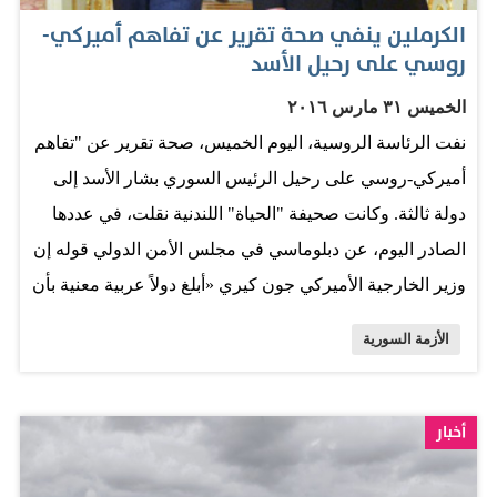
الكرملين ينفي صحة تقرير عن تفاهم أميركي-
روسي على رحيل الأسد
الخميس ٣١ مارس ٢٠١٦
نفت الرئاسة الروسية، اليوم الخميس، صحة تقرير عن "تفاهم
أميركي-روسي على رحيل الرئيس السوري بشار الأسد إلى
دولة ثالثة. وكانت صحيفة "الحياة" اللندنية نقلت، في عددها
الصادر اليوم، عن دبلوماسي في مجلس الأمن الدولي قوله إن
وزير الخارجية الأميركي جون كيري «أبلغ دولاً عربية معنية بأن
الولايات المتحدة وروسيا توصلتا إلى تفاهم على مستقبل
الأزمة السورية
العملية السياسية في سوريا، من ضمنه رحيل الرئيس
السوري بشار الأسد إلى دولة أخرى»، لكنه لم يحدد إطاراً
زمنياً لذلك. وأضافت الصحيفة نقلًا عن الدبلوماسي، الذي لم
أخبار
تكشف عن هويته، قوله «التفاهم الأميركي - الروسي واضح