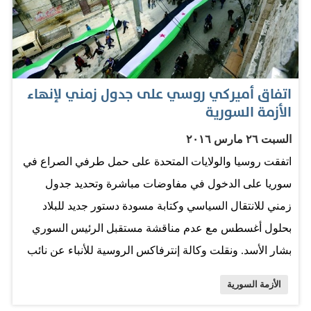
الآن في الحملة على تدمر. المصدر: صحيفة البيان
اتفاق أميركي روسي على جدول زمني لإنهاء
الأزمة السورية
السبت ٢٦ مارس ٢٠١٦
اتفقت روسيا والولايات المتحدة على حمل طرفي الصراع في
سوريا على الدخول في مفاوضات مباشرة وتحديد جدول
زمني للانتقال السياسي وكتابة مسودة دستور جديد للبلاد
بحلول أغسطس مع عدم مناقشة مستقبل الرئيس السوري
بشار الأسد. ونقلت وكالة إنترفاكس الروسية للأنباء عن نائب
وزير الخارجية الروسي سيرغي ريابكوف قوله أمس، إن
الأزمة السورية
الولايات المتحدة تفهمت موقف موسكو بأنه ينبغي عدم