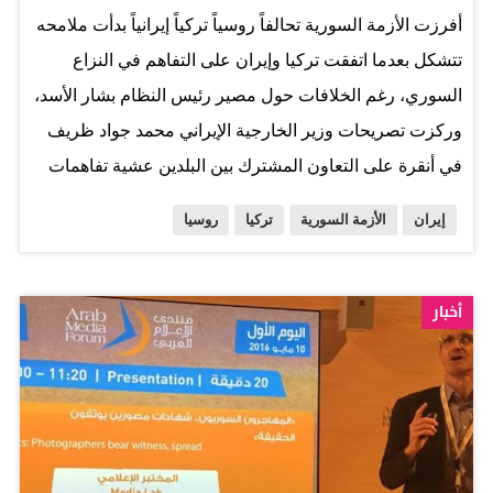
أفرزت الأزمة السورية تحالفاً روسياً تركياً إيرانياً بدأت ملامحه
تتشكل بعدما اتفقت تركيا وإيران على التفاهم في النزاع
السوري، رغم الخلافات حول مصير رئيس النظام بشار الأسد،
وركزت تصريحات وزير الخارجية الإيراني محمد جواد ظريف
في أنقرة على التعاون المشترك بين البلدين عشية تفاهمات
مماثلة توصلت لها تركيا مع روسيا حول تداعيات الأزمة.
إيران
الأزمة السورية
تركيا
روسيا
وميدانياً، خطف مقاتلون من تنظيم «داعش» المتطرف، أمس
الجمعة، نحو ألفي مدني، بينهم نساء وأطفال من حي السرب،
لاتخاذهم دروعاً بشرية لتغطية انسحابهم من آخر مواقعهم
أخبار
داخل مدينة منبج السورية إلى مدينة جرابلس (على الحدود
التركية)، بعدما تمكنت «قوات سوريا الديمقراطية» من
طردهم منها، وعلى جبهة أخرى في محافظة حلب، قتل 20
مدنياً، بينهم خمسة أطفال، في غارات نفذتها طائرات حربية
يعتقد أنها روسية على ثلاث بلدات تقع تحت سيطرة الفصائل