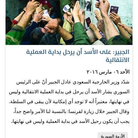
المحافظة الشمالي، إلى قصف من قوات النظام تسبب بوقوع
أضرار مادية، من دون معلومات عن خسائر بشرية. وقال
«المرصد» أن اشتباكات عنيفة بين قوات النظام والميليشيات
الموالية لها من جهة، وعناصر تنظيم «الدولة الإسلامية» من
جهة أخرى، استمرت إلى ما بعد منتصف ليل الجمعة - السبت
الجبير: على الأسد أن يرحل بداية العملية
في محيط تدمر في ريف حمص الشرقي، تزامناً مع تنفيذ
الانتقالية
طائرات حربية غارات على مناطق في المدينة. وقتل ضابط
الأحد ٠٦ مارس ٢٠١٦
برتبة ملازم أول خلال اشتباكات مع التنظيم في محيط مدينة
شدّد وزير الخارجية السعودي عادل الجبير أنّ على الرئيس
القريتين في ريف حمص الجنوبي الشرقي. وقضى متطوع في
السوري بشار الأسد أن يرحل في بداية العملية الانتقالية وليس
الدفاع المدني في مدينة تلبيسة إثر انفجار صاروخ لم ينفجر
في نهايتها، معتبراً أنه لا توجد أي إمكانية لأن يبقى في السلطة.
عندما…
وقال الجبير خلال زيارة لفرنسا: بالنسبة لنا الأمر واضح جداً،
يجب أن يكون رحيل الأسد في بداية العملية وليس في نهايتها،
لن يستغرق الأمر 18 شهراً. وأعربت موسكو وواشنطن عن
الأزمة السورية