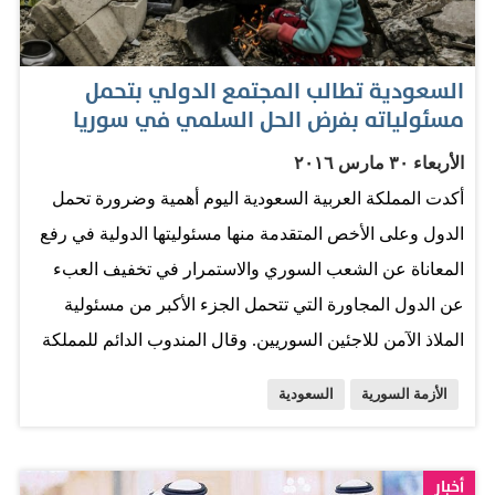
دستور جديد»، مبيناً أن «الحديث عن هيئة انتقالية غير دستوري
وغير منطقي». وأوضح أن «صياغة الدستور ربما تكون جاهزة
السعودية تطالب المجتمع الدولي بتحمل
خلال أسابيع، الخبراء موجودون، وهناك مقترحات جاهزة يمكن
مسئولياته بفرض الحل السلمي في سوريا
أن تجمع». ونصت ورقة جنيف، التي وزعتها الامم المتحدة
الأربعاء ٣٠ مارس ٢٠١٦
خلال جولة المفاوضات بين النظام والمعارضة الاسبوع
أكدت المملكة العربية السعودية اليوم أهمية وضرورة تحمل
الماضي، على أن «الانتقال السياسي في سورية يشمل آليات
الدول وعلى الأخص المتقدمة منها مسئوليتها الدولية في رفع
حكم ذي صدقية وشامل، وجدولاً زمنياً وعملية جديدة لإعداد
المعاناة عن الشعب السوري والاستمرار في تخفيف العبء
الدستور وتنظيم انتخابات»، على أن «يشارك فيها جميع
عن الدول المجاورة التي تتحمل الجزء الأكبر من مسئولية
السوريين بمن فيهم السوريون المغتربون المؤهلون
الملاذ الآمن للاجئين السوريين. وقال المندوب الدائم للمملكة
للتصويت».…
لدى الأمم المتحدة والمنظمات الدولية الأخرى السفير فيصل
الأزمة السورية
السعودية
طراد في الكلمة التي ألقاها أمام الاجتماع رفيع المستوي حول
تقاسم المسئولية الدولية لقبول اللاجئين السوريين إن المملكة
العربية السعودية تعد من أوائل الدول التي أسهمت في تخفيف
أخبار