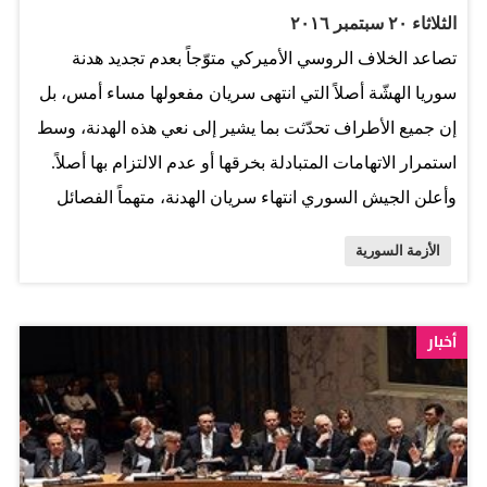
الثلاثاء ٢٠ سبتمبر ٢٠١٦
تصاعد الخلاف الروسي الأميركي متوّجاً بعدم تجديد هدنة
سوريا الهشّة أصلاً التي انتهى سريان مفعولها مساء أمس، بل
إن جميع الأطراف تحدّثت بما يشير إلى نعي هذه الهدنة، وسط
استمرار الاتهامات المتبادلة بخرقها أو عدم الالتزام بها أصلاً.
وأعلن الجيش السوري انتهاء سريان الهدنة، متهماً الفصائل
المقاتلة بعدم الالتزام بها. واعتبر مسؤول في المعارضة
الأزمة السورية
بالمقابل أن اتفاق الهدنة فشل عملياً، وأشار إلى أن مقاتلي
المعارضة يستعدون لاستئناف كامل للقتال. وأضاف قيادي
آخر من مدينة غازي عنتاب التركية أن جماعات المعارضة
أخبار
تستعد للقتال. وقال مسؤول المساعدات بالأمم المتحدة إن
قافلة مساعدات كانت في طريقها إلى شرق حلب المحاصرة
ما زالت عالقة في تركيا. وأعلن الرئيس التركي رجب طيب
أردوغان، قبيل سفره إلى الأمم المتحدة، عما أسماه تطهير