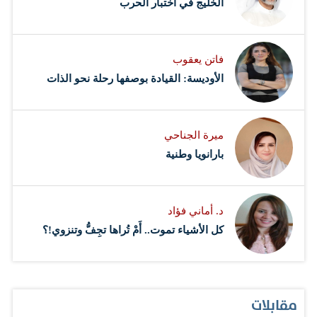
‏الخليج في اختبار الحرب
فاتن يعقوب
الأوديسة: القيادة بوصفها رحلة نحو الذات
ميرة الجناحي
بارانويا وطنية
د. أماني فؤاد
كل الأشياء تموت.. أَمْ تُراها تجِفُّ وتنزوي!؟
مقابلات