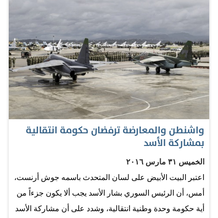
في القنوات الديبلوماسية الخلفية، وفي العمليات العسكرية
ضد تنظيم +داعش+، وهو يشمل مستقبل الأسد الذي سيرحل
في مرحلة معينة إلى دولة ثالثة». المصدر: صحيفة الإتحاد
واشنطن والمعارضة ترفضان حكومة انتقالية
بمشاركة الأسد
الخميس ٣١ مارس ٢٠١٦
اعتبر البيت الأبيض على لسان المتحدث باسمه جوش أرنست،
أمس، أن الرئيس السوري بشار الأسد يجب ألا يكون جزءاً من
أية حكومة وحدة وطنية انتقالية، وشدد على أن مشاركة الأسد