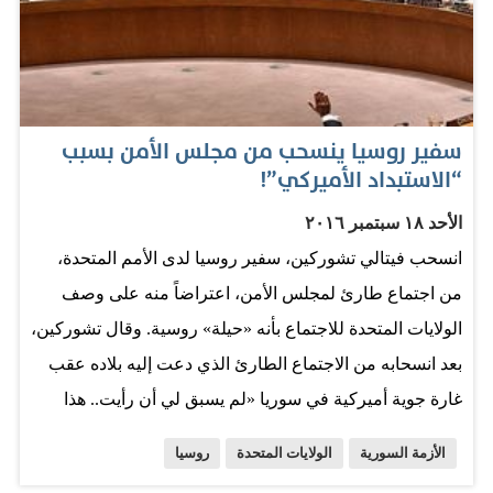
«نحو 900 كلم مربع» من الأراضي شمالي سوريا من
«الإرهابيين»، ومنهم مقاتلو تنظيم داعش، مشيراً إلى أن
المساحة يمكن أن ترتفع إلى خمسة آلاف كلم مربع عما
قريب. المصدر: البيان
سفير روسيا ينسحب من مجلس الأمن بسبب
“الاستبداد الأميركي”!
الأحد ١٨ سبتمبر ٢٠١٦
انسحب فيتالي تشوركين، سفير روسيا لدى الأمم المتحدة،
من اجتماع طارئ لمجلس الأمن، اعتراضاً منه على وصف
الولايات المتحدة للاجتماع بأنه «حيلة» روسية. وقال تشوركين،
بعد انسحابه من الاجتماع الطارئ الذي دعت إليه بلاده عقب
غارة جوية أميركية في سوريا «لم يسبق لي أن رأيت.. هذا
الاستبداد الأميركي الذي نشهده اليوم». وتابع تشوركين إن
الأزمة السورية
الولايات المتحدة
روسيا
نظيرته الأميركية سامانثا باور قالت له إنها «ليست مهتمة» بما