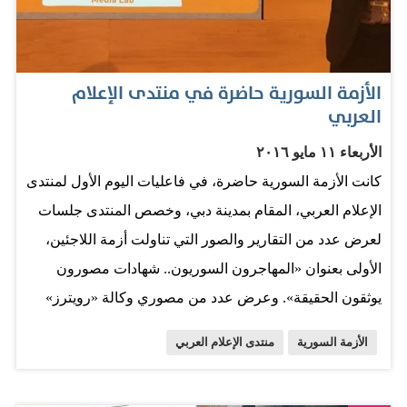
المقاتلة في ريفي محافظة حلب الشمالي والغربي، فيما
تتواصل الاشتباكات العنيفة جنوب غربي المدينة في مسعى
من قوات النظام لاستعادة المواقع التي خسرتها، وإعادة
الأزمة السورية حاضرة في منتدى الإعلام
تطويق الأحياء الشرقية، التي يعيش فيها 250 ألف شخص.
العربي
وفي العراق استعادت القوات الحكومية قرى في محيط مدينة
الأربعاء ١١ مايو ٢٠١٦
الموصل، وأعلنت قوات مكافحة الإرهاب مقتل قائد كبير
كانت الأزمة السورية حاضرة، في فاعليات اليوم الأول لمنتدى
لعصابات «داعش» في قضاء القائم، في حين صدت قوات
الإعلام العربي، المقام بمدينة دبي، وخصص المنتدى جلسات
البيشمركة هجوماً للتنظيم استهدف منطقة الزركة في
لعرض عدد من التقارير والصور التي تناولت أزمة اللاجئين،
تكريت. المصدر: الخليج
الأولى بعنوان «المهاجرون السوريون.. شهادات مصورون
يوثقون الحقيقة». وعرض عدد من مصوري وكالة «رويترز»
صورًا تمثل معاناة اللاجئين السوريين على حدود الدول
الأزمة السورية
منتدى الإعلام العربي
الأوروبية، وصورًا من داخل الملاجئ. وفي جلسة أخرى بعنوان
«رحلة قطار السلام»، عرض الإعلامي جعفر عبدالكريم، مقدم