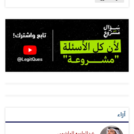
تأييدهما لإطلاق محادثات جنيف قريباً، فيما انتخب الائتلاف
الوطني لقوى الثورة والمعارضة السورية، الذي يتخذ من مدينة
إسطنبول التركية مقراً له، أمس، أنس العبدة رئيساً جديداً له.
على الأرض، سجلت العديد من الخروقات للهدنة السورية في
يومها الثامن وسط إحصائية عن سقوط 687 شخصاً في
الأسبوع الأول من وقف الأعمال العدائية في جميع المناطق
السورية. المصدر: صحيفة البيان
آراء
عبدالواسع الهاشمي