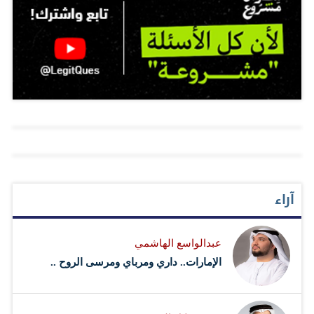
الموارد البشرية، خاصة التعليم والصحة والتنمية الاجتماعية
والمحافظة على النمو الاقتصادي. أمام ذلك، دعا خبراء
سعوديون إلى ضرورة الاستفادة من ثورة التعليم المعيشة
حاليا على الصعيد المحلي، المسنودة بعودة المبتعثين من
الخارج، وتوسيع قاعدة الاقتصاد بأنشطة المنشآت الصغيرة
والمتوسطة. وجاء الإنفاق السنوي متناميا طوال عشر سنوات
ماضية، إذ بلغ إنفاق الدولة في عام 2003 نحو 257 مليار ريال،
وسجل في عام 2004 إنفاقا فعليا بواقع 285.2 مليار ريال، وبلغ
في 2005 ما قيمته 346 مليار ريال، وفي عام 2006 بلغ 393
آراء
مليار ريال، في حين جاءت مخصصات مصروفات عام 2007
بواقع 466 مليار ريال، وفي عام 2008 بلغ الإنفاق 520 مليار
عبدالواسع الهاشمي
ريال، وصرفت الدولة خلال 2009 مبلغ 596 مليار ريال،
الإمارات.. داري ومرباي ومرسى الروح ..
وحددت 653 مليارا مصروفات لعام 2010، في حين بلغ حجم…