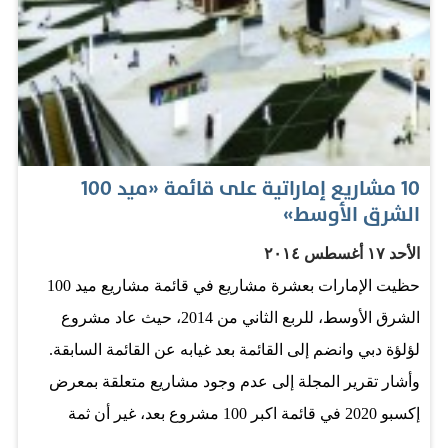
بالعلم والمعرفة التي تعينهم على تحمل مسؤولية الوصول
بوطننا إلى مستويات أرقى وأرفع من التميز، وذلك في شتى
دروب التنمية الإنسانية، وذلك تأكيداً للنهج الذي طالما سارت
عليه دولتنا منذ عهد المؤسس الوالد، المغفور له، الشيخ زايد
بن سلطان آل نهيان، رحمه الله، في تجاوز تحديات الحاضر
إلى آفاق التطوير الواسعة، بما تبشر به من رحابة الأمل،…
10 مشاريع إماراتية على قائمة «ميد 100
الشرق الأوسط»
الأحد ١٧ أغسطس ٢٠١٤
حظيت الإمارات بعشرة مشاريع في قائمة مشاريع ميد 100
الشرق الأوسط، للربع الثاني من 2014، حيث عاد مشروع
لؤلؤة دبي وانضم إلى القائمة بعد غيابه عن القائمة السابقة.
وأشار تقرير المجلة إلى عدم وجود مشاريع متعلقة بمعرض
إكسبو 2020 في قائمة اكبر 100 مشروع بعد، غير أن ثمة
مشاريع مقترحة أو قيد الدرس ستكون قيمها مرتفعة إلى حد