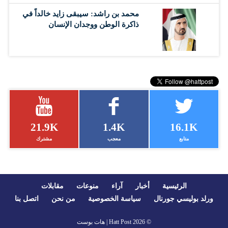
محمد بن راشد: سيبقى زايد خالداً في
ذاكرة الوطن ووجدان الإنسان
21.9K
1.4K
16.1K
متابع
معجب
مشترك
الرئيسية
أخبار
آراء
منوعات
مقابلات
ورلد بوليسي جورنال
سياسة الخصوصية
من نحن
اتصل بنا
© 2026
Hatt Post | هات بوست