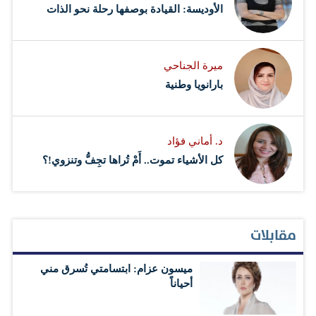
الأوديسة: القيادة بوصفها رحلة نحو الذات
ميرة الجناحي
بارانويا وطنية
د. أماني فؤاد
كل الأشياء تموت.. أَمْ تُراها تجِفُّ وتنزوي!؟
مقابلات
ميسون عزام: ابتسامتي تُسرق مني
أحياناً