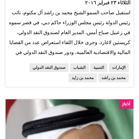
الثلاثاء ٢٣ فبراير ٢٠١٦
استقبل صاحب السمو الشيخ محمد بن راشد آل مكتوم، نائب
رئيس الدولة رئيس مجلس الوزراء حاكم دبي، في قصر سموه
في زعبيل صباح أمس، المدير العام لصندوق النقد الدولي،
كريستين لاغارد. وجرى خلال اللقاء استعراض عدد من القضايا
المالية والاقتصادية العالمية، ودور صندوق النقد الدولي في
دعم وتشجيع برامج التنمية الاقتصادية في الدول النامية التي
الإمارات
التنمية
الشباب
صندوق النقد الدولي
تعاني نقص البنى التحتية والمشروعات التنموية. كما استقبل
محمد بن راشد
محمد بن زايد
صاحب السمو الشيخ محمد بن زايد آل نهيان، ولي عهد أبوظبي
نائب القائد الأعلى للقوات المسلحة، في مجلس سموه بقصر
البحر، مسؤولة الصندوق الدولي والوفد المرافق لها، وبحث
أخبار
معها أوجه التعاون والعلاقات المشتركة بين الإمارات وصندوق
النقد الدولي، وسبل تعزيزها وتطويرها. وفي السياق نفسه، أكد
سمو الشيخ عبدالله بن زايد آل نهيان، وزير الخارجية والتعاون