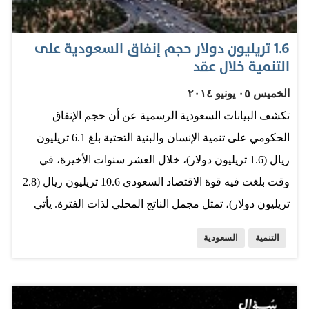
وحل مشروع تصنيع الكربون الأسود، وفحم الكوك، التابع
لشركة…
1.6 تريليون دولار حجم إنفاق السعودية على
التنمية خلال عقد
الخميس ٠٥ يونيو ٢٠١٤
تكشف البيانات السعودية الرسمية عن أن حجم الإنفاق
الحكومي على تنمية الإنسان والبنية التحتية بلغ 6.1 تريليون
ريال (1.6 تريليون دولار)، خلال العشر سنوات الأخيرة، في
وقت بلغت فيه قوة الاقتصاد السعودي 10.6 تريليون ريال (2.8
تريليون دولار)، تمثل مجمل الناتج المحلي لذات الفترة. يأتي
ذلك بدعم الإيرادات التي حققتها الدولة طوال عقد من الزمن،
التنمية
السعودية
وصلت معها إلى مستويات تاريخية على صعيد ميزانيات
الحكومة، مما حدا إلى توجيهها لمشروعات البنية التحتية
وتنمية الإنسان والاستثمار في رأس المال ذات الصلة بتنمية