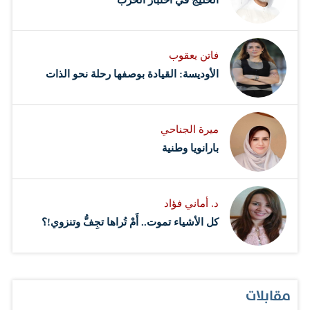
فاتن يعقوب
الأوديسة: القيادة بوصفها رحلة نحو الذات
ميرة الجناحي
بارانويا وطنية
د. أماني فؤاد
كل الأشياء تموت.. أَمْ تُراها تجِفُّ وتنزوي!؟
مقابلات