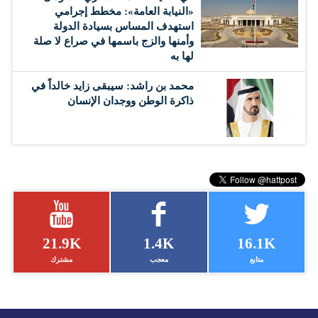
«النيابة العامة»: مخطط إجرامي
استهدف المساس بسيادة الدولة
وأمنها والزج باسمها في صراع لا صلة
لها به
محمد بن راشد: سيبقى زايد خالداً في
ذاكرة الوطن ووجدان الإنسان
21.9K
1.4K
16.1K
متابع
معجب
مشترك