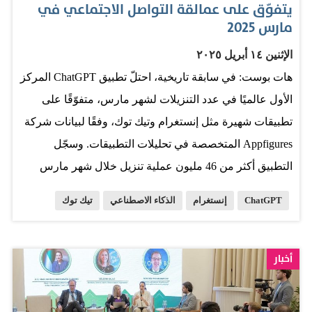
يتفوّق على عمالقة التواصل الاجتماعي في
عاداتك الغذائية أو موقعك – لتحسين نتائج البحث على الويب.
مارس 2025
وتأتي هذه الميزة بعد التوسعة الأخيرة لذاكرة ChatGPT، التي
الإثنين ١٤ أبريل ٢٠٢٥
أصبحت قادرة على الرجوع لسجل محادثاتك بالكامل، مما يُعد
هات بوست: في سابقة تاريخية، احتلّ تطبيق ChatGPT المركز
خطوة أخرى في مساعي OpenAI للتميّز عن منافسيها مثل
الأول عالميًا في عدد التنزيلات لشهر مارس، متفوّقًا على
Claude من Anthropic وGemini من Google، اللذين يقدمان
تطبيقات شهيرة مثل إنستغرام وتيك توك، وفقًا لبيانات شركة
أيضاً مزايا مشابهة. بحسب الوثائق الرسمية، عندما…
Appfigures المتخصصة في تحليلات التطبيقات. وسجّل
التطبيق أكثر من 46 مليون عملية تنزيل خلال شهر مارس
فقط، محققًا قفزة بنسبة 28% مقارنة بشهر فبراير، في إنجاز
ChatGPT
إنستغرام
الذكاء الاصطناعي
تيك توك
يعكس تنامي اهتمام المستخدمين بتقنيات الذكاء الاصطناعي
وتطبيقاته اليومية. ويرجع هذا التقدّم إلى مجموعة تحديثات
متقدمة أطلقتها OpenAI، من بينها قدرات مبتكرة لتوليد
أخبار
الصور والصوت، بالإضافة إلى إزالة بعض القيود السابقة، مما
جعل من ChatGPT منصة تفاعلية وإبداعية متكاملة. التحوّل