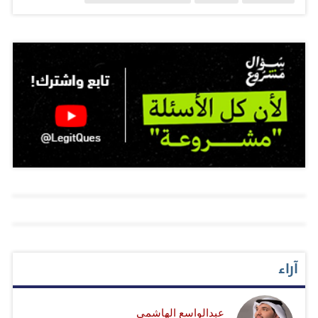
للمستخدمين وتعتمد على حصيلة أكثر من 50 عامًا من بيانات
الأبحاث، وتعد ثمرة جهود الإمارات المتسارعة في ثورة الذكاء
الاصطناعي، مما يبرز قدرة الإمارات ومعرفتها في تطوير
نماذج لغوية متقدمة. من المتوقع أن تُحدث الأداة تحولًا جذريًا
في حياة المزارعين في جميع أنحاء العالم، خاصة أولئك الذين
يعملون في ظروف مناخية صعبة. إلى ذلك، افتتحت الشيخة
شما بنت سلطان بن خليفة آل نهيان، الرئيس والمدير التنفيذي
لهيئة المسرّعات المستقلة لدولة الإمارات العربية المتحدة
للتغير المناخي، فعاليات جناح الإمارات في مؤتمر الأطراف
كوب 29 اليوم والتي بدأت بجلسة تناولت موضوع "توسيع
نطاق تقليل البصمة الكربونية في الإمارات" كخطوة نحو تفعيل
أسواق الكربون بما يتماشى مع تمويل مستدام ذي أبعاد دولية.
آراء
شملت الفعاليات مجموعة متنوعة ركزت على دور التكنولوجيا
والتعاون والبيانات في تسريع إزالة الكربون ودفع التحول في
عبدالواسع الهاشمي