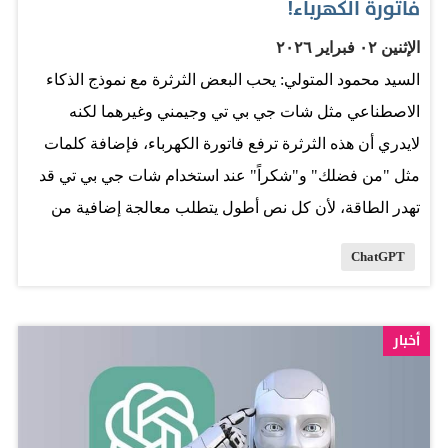
فاتورة الكهرباء!
الإثنين ٠٢ فبراير ٢٠٢٦
السيد محمود المتولي: يحب البعض الثرثرة مع نموذج الذكاء
الاصطناعي مثل شات جي بي تي وجيمني وغيرهما لكنه
لايدري أن هذه الثرثرة ترفع فاتورة الكهرباء، فإضافة كلمات
مثل "من فضلك" و"شكراً" عند استخدام شات جي بي تي قد
تهدر الطاقة، لأن كل نص أطول يتطلب معالجة إضافية من
النموذج. كل إجراء تطلبه من "شات جي بي تي" يستهلك
ChatGPT
طاقة، كما أقرّ سام ألتمان، الرئيس التنفيذي لشركة OpenAI،
لكن أثر بضع كلمات إضافية ضئيل للغاية مقارنة بالطاقة
المستهلكة لتشغيل البنية التحتية لمراكز البيانات وفق
أخبار
theconversation. يعتمد الذكاء الاصطناعي على مراكز بيانات
ضخمة مبنية حول بنية تحتية حاسوبية عالية الكثافة، تستهلك
هذه المرافق كميات كبيرة من الكهرباء، وتتطلب تبريداً