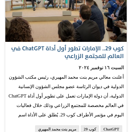
اللافت في الاستخدامات اليومية للتقنيات الذكية، وخاصة
ChatGPT، يُعدّ علامة على أن الذكاء الاصطناعي لم يعد مجرد
أداة، بل تحوّل إلى نمط حياة رقمي متكامل. في المقابل،
تراجع كل من إنستغرام وتيك توك إلى المركزين الثاني والثالث
على التوالي، مما يعكس تغيّر أولويات المستخدمين نحو
كوب 29.. الإمارات تطور أول أداة ChatGPT في
الأدوات الأكثر تطورًا وابتكارًا. وتشير البيانات إلى أن
العالم للمجتمع الزراعي
التطبيقات العشرة الأولى غير المخصصة للألعاب سجّلت 339
السبت ١٦ نوفمبر ٢٠٢٤
مليون عملية تحميل في مارس، بزيادة واضحة عن فبراير، ما
أعلنت معالي مريم بنت محمد المهيري، رئيس مكتب الشؤون
يعكس شهية المستخدمين لتطبيقات تمزج بين التقنية
الدولية في ديوان الرئاسة عضو مجلس الشؤون الإنسانية
المتقدمة والذكاء التفاعلي.
الدولية، أن دولة الإمارات تعمل على تطوير أول أداة ChatGPT
في العالم مخصصة للمجتمع الزراعي وذلك خلال فعاليات
اليوم في مؤتمر الأطراف كوب 29. يُطلق على الأداة اسم
"CHAG" (دمجًا بين Chat وAg)، وهي متاحة بالكامل
ChatGPT
كوب 29
مريم بنت محمد المهيري