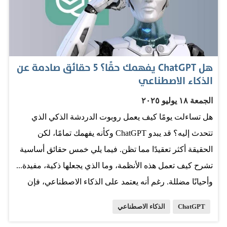
مستمراً، وهي جزء لا يتجزأ من أنظمة أوسع لإمدادات الطاقة
والمياه واستخدام الأراضي. مع توسع استخدام الذكاء
الاصطناعي، يتسع نطاق هذا الأثر البيئي. لذا، فإن السؤال
البيئي لا يكمن في كيفية صياغة التعليمات الفردية، بل في
هل ChatGPT يفهمك حقًا؟ 5 حقائق صادمة عن
مدى تكرار استخدام هذه الأنظمة وكثافته. في كل مرة يُطلب
الذكاء الاصطناعي
فيها من نموذج الذكاء الاصطناعي إجراء عملية حسابية جديدة
الجمعة ١٨ يوليو ٢٠٢٥
لتوليد استجابة، من الناحية التقنية، يؤدي كل طلب إلى "
هل تساءلت يومًا كيف يعمل روبوت الدردشة الذكي الذي
استدلال " جديد - أي عملية حسابية كاملة عبر النموذج - وتُتكبد
تتحدث إليه؟ قد يبدو ChatGPT وكأنه يفهمك تمامًا، لكن
تكلفة الطاقة هذه في كل مرة. تشير الأبحاث المنشورة في
الحقيقة أكثر تعقيدًا مما تظن. فيما يلي خمس حقائق أساسية
مجلة ساينس إلى أن مراكز البيانات…
تشرح كيف تعمل هذه الأنظمة، وما الذي يجعلها ذكية، مفيدة...
وأحيانًا مضللة. رغم أنه يعتمد على الذكاء الاصطناعي، فإن
ChatGPT لا يتعلم بمفرده. في البداية، يتدرب على كميات
ChatGPT
الذكاء الاصطناعي
هائلة من النصوص ليُصبح قادرًا على توقع الكلمات التالية في