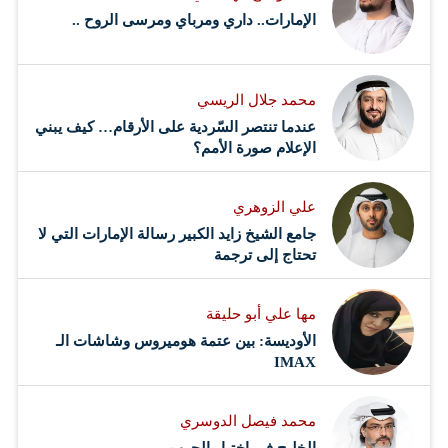
مجال الطاقة في جميع أنحاء العالم، لا سيما من خلال الابتكار
الإمارات.. داري ومرباي ومرسى الروح ..
الزراعي وتطوير استخدام الهيدروجين. وخلال مناقشة شاملة
حول النمو الاقتصادي…
محمد جلال الريسي
عندما تنتصر السّردية على الأرقام… كيف يبني
الإعلام صورة الأمم؟
علي الزوهري
جامع الشيخ زايد الكبير رسالة الإمارات التي لا
تحتاج إلى ترجمة
مها علي أبو حليقة
الأوديسة: بين عتمة هوميروس وشاشات الـ
IMAX
محمد فيصل الدوسري ​
‏الخليج في اختبار الحرب