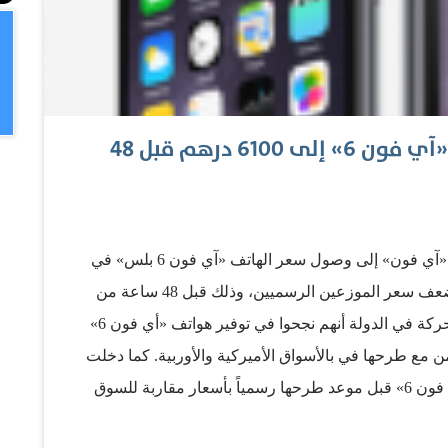
«هوس المستهلكين» يقفز بأسعار «آي فون 6» إلى 6100 درهم قبل 48
أدى السباق المحموم لاقتناء أحدث إصدارات هواتف «آي فون» إلى وصول سعر الهاتف «آي فون 6 بلس» في
السوق الرمادية إلى 6100 درهم، وهو ما يقدر بنحو ضعف سعر الموزعين الرسميين، وذلك قبل 48 ساعة من
طرحة رسمياً. وأكد أصحاب محال لبيع الهواتف المتحركة في الدولة أنهم نجحوا في توفير هواتف «أي فون 6»
بالتزامن مع طرحها في بالأسواق الأميركية والأوربية. كما دخلت
مواقع إلكترونية شهيرة السباق، ووفرت هواتف «أي فون 6» قبل موعد طرحها رسمياً بأسعار مقاربة للسوق
 خلال الشركة المصنعة. وفي المقابل، أكد موزعون