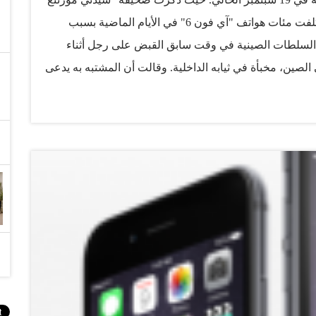
هيرالد" عن مسؤولين صينيين قولهم إن السلطات أتلفت مئات هواتف "آي فون 6" في الأيام الماضية بسبب
 السلطات الصينية في وقت سابق القبض على رجل أثناء
تهريب مجموعة من هواتف "آي فون 6" إلى الصين، مخبأة في ثيابه الداخلية. وقالت أن المشتبه به يدعى
ه" واعتقل بعد العثور على 8 هواتف "آي فون 6" تحت ثيابه الداخلية، عندما كان يحاول اجتياز الحدود بين هونغ
 من أحد متاجر هونغ كونغ بهدف إعادة بيعها في السوق
الصيني بسعر أعلى. وأشارت الصحيفة إلى أن المشتبه به كان يلبس 3 طبقات من الثياب الداخلية بهدف إخفاء
الهواتف التي تباع في الصين بأسعار مرتفعة للغاية، وتصل إلى نسبة 300 في المائة من السعر الحقيقي. سطام