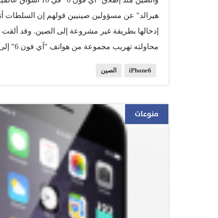
إدخالها بطريقة غير مشروعة إلى الصين. وقد ألقت
محاولته 
"زو
iPhone6
الصين
كونغ والصين. وقال زوه للسلطات إنه اشترى الهواتف
منوعات
الحقباني - الرياض