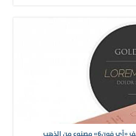
الموعد الرسمي لإطلاق الهاتف في الدولة، وفق الموعد الذي
ت المقبل. وحذر هؤلاء من شراء هذه الأجهزة من خارج قنوات
 المحلية والشركة المصنعة، حيث إن شريحة كبيرة من هذه
ليتين للهواتف المتحركة بالدولة، وبعضها يتداخل مع ترددات
جهزة المباعة عبر السوق الرمادية لا تتمتع بضمان حقيقي
تلاعب في بطارية الجهاز والكماليات الملحقة لتحقيق