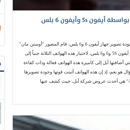
ون 5s وأيفون 6 بلس
في حين كان الجميع يطارد الشائعات حول كفاءة وجودة تصوير جهاز آيفون 6 و6 بلس، قام المصور "أوستن مان"
بالقفز من خلال طائرة مروحية إلى آيسلندا مع جهاز آيفون 5S و6 و6 بلس، لاختبار هذه الهواتف الثلاثة جنباً إلى
م
لتي أضافتها أبل إلى كاميرة هذه الهواتف فعالة وذات كفاءة
ال هو نعم، إذ إن هذه الهواتف أثبتت قوتها وجودة تصويرها
بالتقنيات الحديثة من أبل. وكانت ميزة "استشعار AF" هي أحدث عروض شركة أبل، حيث كشف عنها
ور أوستن، عندما قام بالتصوير بجهاز أيفون 6 بلس، فقد تم تحويل التركيز تلقائياً من الصخرة إلى الماء
5s لم يقم بتحويل التركيز. وقام المصور أوستن كذلك بعرض الكثير من مزايا
نباً إلى جنب بتصوير المناظر الخلابة في آيسلندا. إذ كنت
صدر: أبونواف