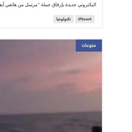
اليكتروني جديدة بإرفاق جملة "مرسل من هاتفي آيف
iPhone6
تكنولوجيا
منوعات
ملف خاص توجد بعض التطبيقات المحملة على هواتف آيف
من المستخدمين، مثل تطبيقات الأوراق المالية والأل
المستخدم إليها بالوقوف عليها بإصبع اليد ثم نقلها