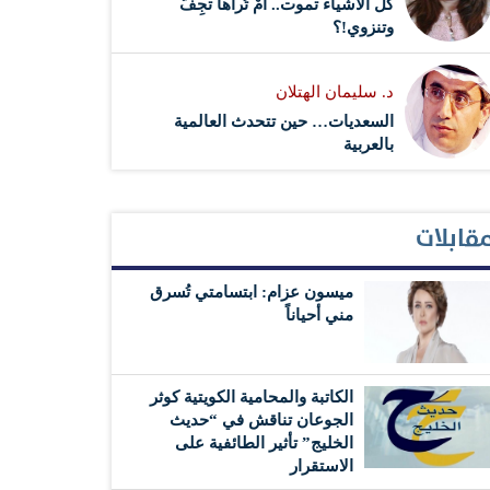
كل الأشياء تموت.. أَمْ تُراها تجِفُّ
وتنزوي!؟
د. سليمان الهتلان
السعديات… حين تتحدث العالمية
بالعربية
قابلات
ميسون عزام: ابتسامتي تُسرق
مني أحياناً
الكاتبة والمحامية الكويتية كوثر
الجوعان تناقش في “حديث
الخليج” تأثير الطائفية على
الاستقرار