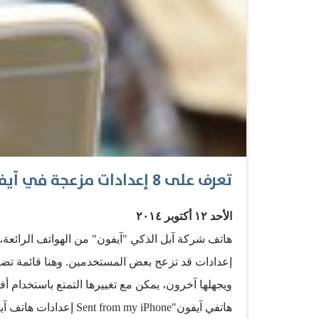
تعرف على 8 إعدادات مزعجة في آيفون وكيفية تلافيها
الأحد ١٢ أكتوبر ٢٠١٤
هاتف شركة آبل الذكي "آيفون" من الهواتف الرائعة، و
هاتفي آيفون"om my iPhone