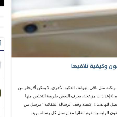
آ
لكنه مثل باقي الهواتف الذكية الأخرى، لا يمكن ألا يخلو من
إعدادات قد تزعج بعض المستخدمين. وهنا قائمة تضم 8 إعدادات مزعجة، يعرف البعض طريقة التخلص منها
ويجهلها آخرون، يمكن مع تغييرها التمتع باستخدام أفضل للهاتف: 1- كيفية وقف الرسالة التلقائية "مرسل من
Sent fr إعدادات هاتف آيفون الرئيسية تقوم تلقائيا مع إرسال كل رسالة بريد