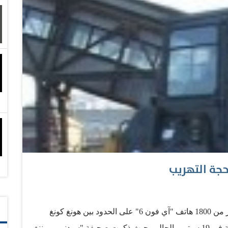
أعلنت السلطات الجمركية الصينية عن مصادرة أكثر من 1800 هاتف "آي فون 6" على الحدود بين هونغ كونغ
والصين منذ إطلاق "آي فون 6" في 10 أسواق عالمية في 19 سبتمبر الحالي. حيث ذكرت صحيفة "سيدني مورننغ