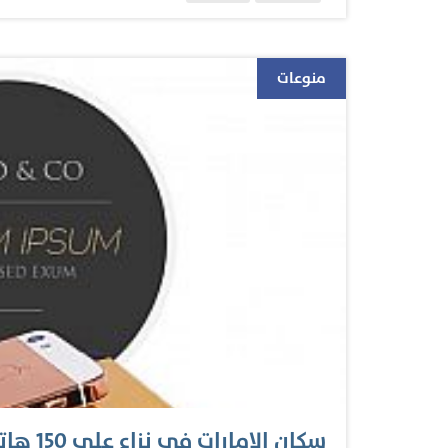
معتمدون لشركة أبل العالمية في الدولة التزامهم ب
حددته الشركة المنتجة للهاتف، وهو بداية يوم السب
البيع والتوزيع الرسمية المعتمدة من قبل السلطات
منوعات
الأجهزة لا تتوافق مع النطاق الترددي للشبكتين المح
مخصصة لخدمات اتصالات أخرى. وقالوا إن غالبية الأ
من قبل المصنع، حيث يمكن للبائعين غير الرسمين ال
أقصى…
سكان الإمارات في نزاع على 150 هاتف «آي فون6» مصنوع من الذهب