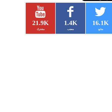
21.9K
1.4K
16.1K
متابع
معجب
مشترك