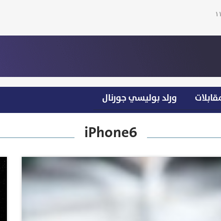
قابلات
ورلد بوليسي جورنال
iPhone6