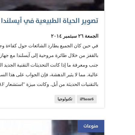
تصوير الحياة الطبيعية في آيسلندا بواسطة أيف
الجمعة ٢٦ سبتمبر ٢٠١٤
جنب ومعرفة ما إذا كانت التحديثات التقنية الجديد ا
عالية. مما لا يثير الدهشة، فإن الجواب على هذا السؤ
المص
iPhone6
تكنولوجيا
بسرعة كبيرة، في حين أيفون 
هواتف أبل الجديدة، بعد مقارنة هذه الهواتف الثلاثة ج
ترغب في التعرف على تفاصيل أكثر شاهد الفيديو بالأسفل. httpv://youtu.be/9vIZ0ISSJjs الم
منوعات