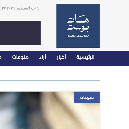
٦ آب أغسطس ٢٠٢٦ ١١:٣٧
الرئيسية
أخبار
آراء
منوعات
م
منوعات