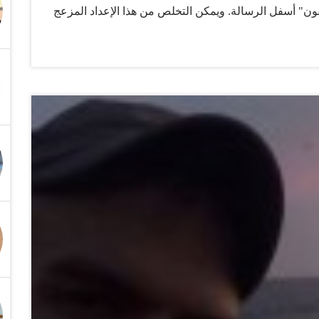
ون" أسفل الرسالة. ويمكن التخلص من هذا الإعداد المزعج
بالذهاب إلى Settings ثم Mail, Contacts, Calendars ثم البحث عن Signature، بعدها يمكن محو الكلمات الأربع
"Sent from my iPhone"، وإضافة أي توقيع آخر يفضله المستخدم. 2- إضافة نغمة مميزة لكل رسالة تنبيه في
الهاتف يمكن تمييز نغمات التنبيه لكل رسالة مستلمة في هواتف آيفون عن طريق الدخول إلى Settings ثم
Sounds، وبعدها Sounds and Vibration Patterns، ثم اختيار ما هو ليس Opening أو Note. 3- وضع التطبيقات داخل
ون لا يمكن إزالتها أو محوها، وقد لا يحتاجها الكثيرون
عاب، في هذه الحالة يمكن تجميع كل التطبيقات التي لا يحتاج
 إلى ملف آخر داخل الشاشة…