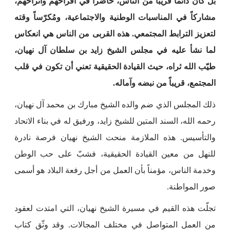
بل كان دائماً قريباً من الناس، حاضراً في أفراحهم وأتراحهم،
مشاركاً في المناسبات الوطنية والاجتماعية، ومُكرّساً وقته
لتعزيز الترابط المجتمعي. هذه القربى من الناس هي انعكاس
لما نشأ عليه في مجلس الشيخ زايد بن سلطان آل نهيان،
طيّب الله ثراه، حيث القيادة الحقيقية تعني أن تكون في قلب
المجتمع، قريباً من نبضه وآماله.
ذلك المجلس الذي ضم والده الشيخ مبارك بن محمد آل نهيان،
رحمه الله، السند المتين للشيخ زايد، ورفيق له في بناء الاتحاد
والتأسيس. هذه الملازمة منحت الشيخ نهيان فرصة نادرة
للنهل من معين القيادة الحقيقية، فشبّ على حب الوطن
وخدمة الناس، مؤمناً بأن العمل من أجل رفعة البلاد هو أسمى
صور المواطنة.
تجلّت هذه القيم في مسيرة الشيخ نهيان، التي امتدت لعقود
من العمل المتواصل في مختلف المجالات. وقد وثّق كتاب