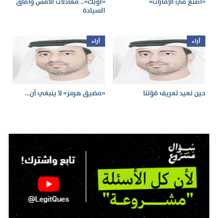
«اصنع في الإمارات»
«أوبك».. معادلات الأمس وآفاق
السيادة
آراء
آراء
حين نعيد تعريف قوّتنا
«مضيق هرمز» لا ينبغي أن…