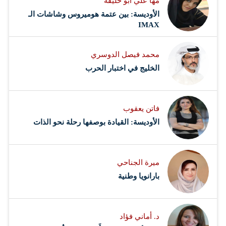
مها علي أبو حليقة
الأوديسة: بين عتمة هوميروس وشاشات الـ
IMAX
محمد فيصل الدوسري ​
‏الخليج في اختبار الحرب
فاتن يعقوب
الأوديسة: القيادة بوصفها رحلة نحو الذات
ميرة الجناحي
بارانويا وطنية
د. أماني فؤاد