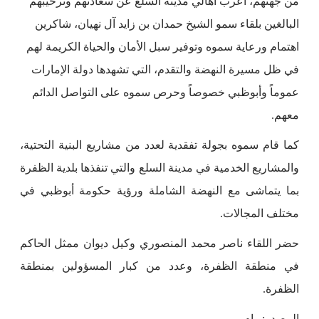
من جهتهم، أعرب أهالي مدينة السلع عن سعادتهم وترحيبهم
البالغين بلقاء سمو الشيخ حمدان بن زايد آل نهيان، شاكرين
اهتمام ورعاية سموه وتوفير سبل الأمان والحياة الكريمة لهم
في ظل مسيرة النهضة والتقدم، التي تشهدها دولة الإمارات
عموماً وأبوظبي خصوصاً وحرص سموه على التواصل الدائم
معهم.
كما قام سموه بجولة تفقدية لعدد من مشاريع البنية التحتية،
والمشاريع الخدمية في مدينة السلع والتي تنفذها بلدية الظفرة
بما يتماشى مع النهضة الشاملة ورؤية حكومة أبوظبي في
مختلف المجالات.
حضر اللقاء ناصر محمد المنصوري وكيل ديوان ممثل الحاكم
في منطقة الظفرة، وعدد من كبار المسؤولين بمنطقة
الظفرة.
المصدر: وام