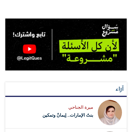
آراء
ميرة الجناحي
بنتُ الإمارات.. إيمانٌ وتمكين