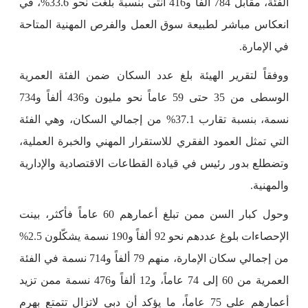
الفئة، مقابل 784 ألفاً و416 أنثى بنسبة بلغت نحو 33.6%، في
انعكاس مباشر لطبيعة سوق العمل والفرص المهنية المتاحة
في الإمارة.
ووفقاً لتقرير الهيئة بلغ عدد السكان ضمن الفئة العمرية
الوسطى من 35 حتى 59 عاماً نحو مليون و436 ألفاً و734
نسمة، بنسبة تقارب 37.1% من إجمالي السكان، وهي الفئة
التي تمثل العمود الفقري للاستقرار المهني والخبرة العملية،
وتضطلع بدور رئيس في قيادة القطاعات الاقتصادية والإدارية
والمهنية.
وحول كبار السن ممن تبلغ أعمارهم 60 عاماً فأكثر، بينت
الإحصاءات بلوغ عددهم نحو 92 ألفاً و190 نسمة يشكّلون 2.5%
من إجمالي سكان الإمارة، منهم 79 ألفاً و714 نسمة في الفئة
العمرية من 60 إلى 74 عاماً، و12 ألفاً و476 نسمة ممن تزيد
أعمارهم على 75 عاماً، ما يؤكد أن دبي لاتزال تتمتع بهرم