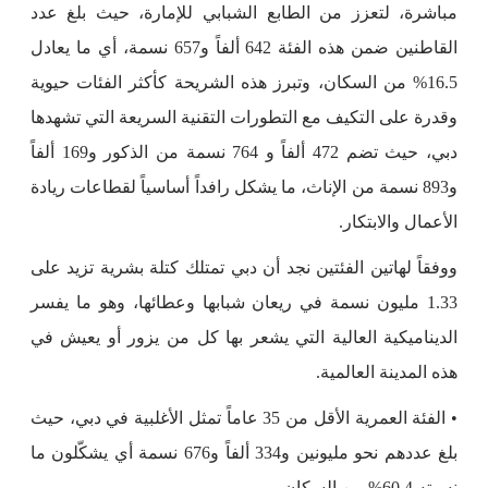
مباشرة، لتعزز من الطابع الشبابي للإمارة، حيث بلغ عدد
القاطنين ضمن هذه الفئة 642 ألفاً و657 نسمة، أي ما يعادل
16.5% من السكان، وتبرز هذه الشريحة كأكثر الفئات حيوية
وقدرة على التكيف مع التطورات التقنية السريعة التي تشهدها
دبي، حيث تضم 472 ألفاً و 764 نسمة من الذكور و169 ألفاً
و893 نسمة من الإناث، ما يشكل رافداً أساسياً لقطاعات ريادة
الأعمال والابتكار.
ووفقاً لهاتين الفئتين نجد أن دبي تمتلك كتلة بشرية تزيد على
1.33 مليون نسمة في ريعان شبابها وعطائها، وهو ما يفسر
الديناميكية العالية التي يشعر بها كل من يزور أو يعيش في
هذه المدينة العالمية.
• الفئة العمرية الأقل من 35 عاماً تمثل الأغلبية في دبي، حيث
بلغ عددهم نحو مليونين و334 ألفاً و676 نسمة أي يشكّلون ما
نسبته 60.4% من السكان.