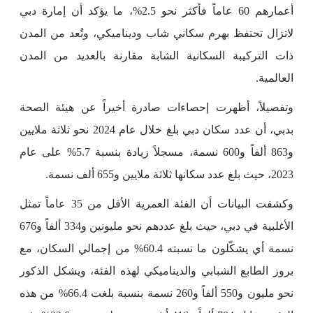
أعمارهم 60 عاماً فأكثر نحو 2.5%، ما يؤكد أن إمارة دبي
لاتزال تحتفظ بهرم سكاني شاب وديناميكي، وتُعد من المدن
ذات التركيبة السكانية الشابة مقارنة بالعديد من المدن
العالمية.
وتفصيلاً، أظهرت إحصاءات صادرة أخيراً عن هيئة الصحة
بدبي، أن عدد سكان دبي بلغ خلال عام 2024 نحو ثلاثة ملايين
و863 ألفاً و600 نسمة، مسجلاً زيادة بنسبة 5.7% على عام
2023، حيث بلغ عدد سكانها ثلاثة ملايين و655 ألف نسمة.
وكشفت البيانات أن الفئة العمرية الأقل من 35 عاماً تمثل
الأغلبية في دبي، حيث بلغ عددهم نحو مليونين و334 ألفاً و676
نسمة أي يشكّلون ما نسبته 60.4% من إجمالي السكان، مع
بروز الطابع الشبابي والديناميكي لهذه الفئة، ويشكل الذكور
نحو مليون و550 ألفاً و260 نسمة بنسبة بلغت 66.4% من هذه