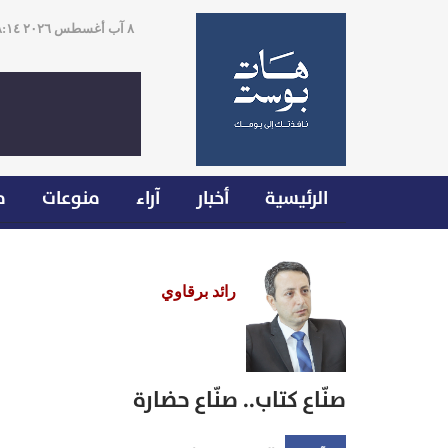
٨ آب أغسطس ٢٠٢٦ ١٨:١٤
الرئيسية
أخبار
آراء
منوعات
م
رائد برقاوي
صنّاع كتاب.. صنّاع حضارة