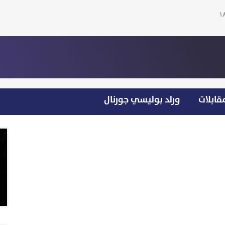
قابلات
ورلد بوليسي جورنال