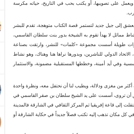
يعمل على تصويبها، أو يكتب بحب في التاريخ، حياته مكرسة
رب.
 العشق إلى جيل جديد لتستمر قصة الكتاب متوهجة، تقدم للبشر
اط مماثل لا يهدأ تقوم به الشيخة بدور بنت سلطان القاسمي،
نوات طويلة أسست مجموعة «كلمات» للنشر، وارتقت بصناعة
الاتحاد الدولي للناشرين، وبدورها نراها هنا وهناك، وهو نشاط
سسية وفي أيد أمينة، وخططها المستقبلية مضمونة، والاستثمار
أكثر من مغزى ودلالة، ويطيب لنا أن نحتفل معه، ونظرة واحدة
تحق أن تروى، أسست على يد الشيخ سلطان بن صقر القاسمي في
 ذلك انتقلت إلى قاعة إفريقيا ثم المركز الثقافي في الشارقة فالمدينة
 في كل مكان تذهب إليه تكتب فصلاً جديداً في حكاية الشارقة أو