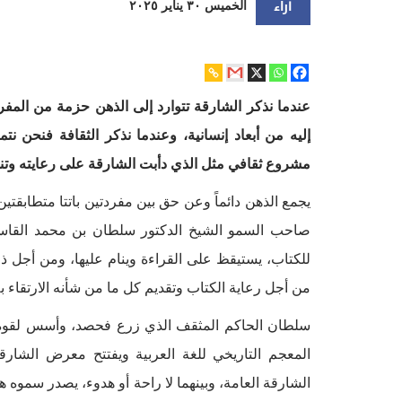
آراء
الخميس ٣٠ يناير ٢٠٢٥
عندما نذكر الشارقة تتوارد إلى الذهن حزمة من المفرد
إليه من أبعاد إنسانية، وعندما نذكر الثقافة فنحن
مشروع ثقافي مثل الذي دأبت الشارقة على رعايته وتن
يجمع الذهن دائماً وعن حق بين مفردتين باتتا متطابقتي
صاحب السمو الشيخ الدكتور سلطان بن محمد القاس
للكتاب، يستيقظ على القراءة وينام عليها، ومن أجل ذ
من أجل رعاية الكتاب وتقديم كل ما من شأنه الارتقاء به
سلطان الحاكم المثقف الذي زرع فحصد، وأسس لقوة ن
المعجم التاريخي للغة العربية ويفتتح معرض الشار
الشارقة العامة، وبينهما لا راحة أو هدوء، يصدر سموه 