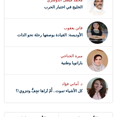
محمد فيصل الدوسري ​
‏الخليج في اختبار الحرب
فاتن يعقوب
الأوديسة: القيادة بوصفها رحلة نحو الذات
ميرة الجناحي
بارانويا وطنية
د. أماني فؤاد
كل الأشياء تموت.. أَمْ تُراها تجِفُّ وتنزوي!؟