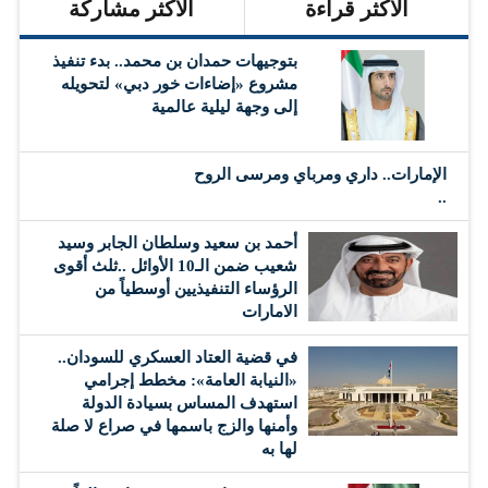
الأكثر قراءة
الأكثر مشاركة
بتوجيهات حمدان بن محمد.. بدء تنفيذ
مشروع «إضاءات خور دبي» لتحويله
إلى وجهة ليلية عالمية
الإمارات.. داري ومرباي ومرسى الروح
..
أحمد بن سعيد وسلطان الجابر وسيد
شعيب ضمن الـ10 الأوائل ..ثلث أقوى
الرؤساء التنفيذيين أوسطياً من
الامارات
في قضية العتاد العسكري للسودان..
«النيابة العامة»: مخطط إجرامي
استهدف المساس بسيادة الدولة
وأمنها والزج باسمها في صراع لا صلة
لها به