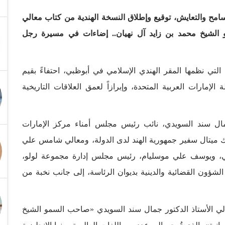
سامح والتعايش، توقيع وإطلاق النسخة الهندية من كتاب معالي
 الشيخ محمد بن زايد آل نهيان.. إضاءات في مسيرة رجل
التي نظمها المقر الهندي الإسلامي في أبوظبي، احتفاءً بقيم
الإمارات العربية المتحدة، وإبرازاً لعمق العلاقات التاريخية
مال سند السويدي، نائب رئيس مجلس أمناء مركز الإمارات
باك ميتال سفير جمهورية الهند لدى الدولة، ومعالي شامس علي
بي، ويوسف علي موسليام، رئيس مجلس إدارة مجموعة لولو،
ؤون القضائية والدينية بديوان الرئاسة، إلى جانب نخبة من
الي الأستاذ الدكتور جمال سند السويدي «صاحب السمو الشيخ