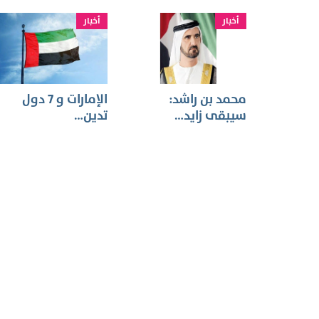
أخبار
أخبار
محمد بن راشد:
الإمارات و 7 دول
سيبقى زايد…
تدين…