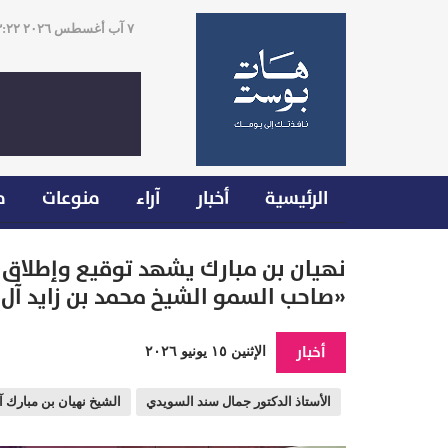
٧ آب أغسطس ٢٠٢٦ ٠٣:٢٢
الرئيسية
أخبار
آراء
منوعات
م
نهيان بن مبارك يشهد توقيع وإطلاق 
«صاحب السمو الشيخ محمد بن زايد آل 
أخبار
الإثنين ١٥ يونيو ٢٠٢٦
الأستاذ الدكتور جمال سند السويدي
الشيخ نهيان بن مبارك آ