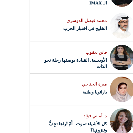
الـ IMAX
محمد فيصل الدوسري ​
‏الخليج في اختبار الحرب
فاتن يعقوب
الأوديسة: القيادة بوصفها رحلة نحو
الذات
ميرة الجناحي
بارانويا وطنية
د. أماني فؤاد
كل الأشياء تموت.. أَمْ تُراها تجِفُّ
وتنزوي!؟