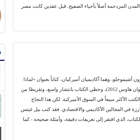
لمدن المزدحمة أصلاً بأحياء الصفيح. قبل عقدين كانت مصر
كنها اليوم أكبر مستورد للقمح، لأجل ذلك لم يكن مستغرباً
مير بوتين - في ذروة الدعم العسكري الروسي لنظام
لية في محاولة لتقليص فاتورة دعم الرغيف في مصر. حقاً،
سية للآخرين فقط لتأمين لقمة العيش. في بلد تراجعت فيها
م
المداخيل خلال العامين الماضيين، وتبخر أكثر من 60 في المائة من احتياطاتها الأجنبية، بل وفقدت عملتها 7 في
رنامج إصلاح اقتصادي لا يبدو ضرورياً فقط، بل مصيري أيضاً.
ة إن شئت…
شيموجلو، وهما أكاديميان أميركيان، كتاباً بعنوان «لماذا
تفشل الأمم: أصول السلطة والازدهار والفقر؟» (كروان هاوس 2012)، وحظي الكتاب بانتشار واسع، وتقريظا من
كتب الأكثر مبيعاً في السوق الأميركية. لكن هذا النجاح
ارزة في المجالين الأكاديمي والاقتصادي. فقد كتب بيل غيتس
تاب، الذي افتقر إلى تعريفات دقيقة، وأمثلة صحيحة - كما
الملياردير المكسيكي كارلوس سليم، وقد عدّ تلك المقارنة
ريخها، ولا يمكن مقارنتها بشركة «تلميكس» التي تسيطر