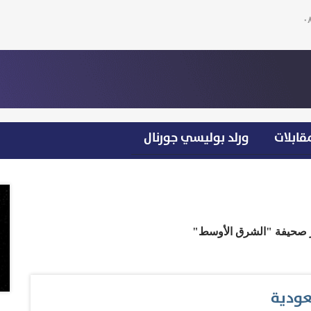
قابلات
ورلد بوليسي جورنال
ر صحيفة "الشرق الأوسط"
عودية