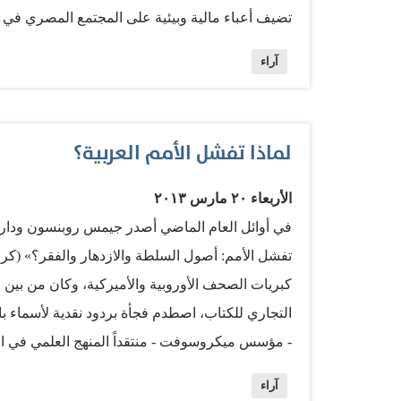
تضيف أعباء مالية وبيئية على المجتمع المصري في ا
واحدة من أهم الدول المنتجة للصادرات الزراعية، ول
آراء
أن يطالب الرئيس محمد مرسي نظيره الروسي فلادي
الرئيس الأسد في سوريا - بإعطاء مصر أسعارأ تفضي
الاقتصاد قد يضطر المتعثرين إلى تقديم تنازلات سيا
لماذا تفشل الأمم العربية؟
المائة من قيمتها منذ مطلع العام، فإن الحديث عن ب
الأربعاء ٢٠ مارس ٢٠١٣
للأسف لا يبدو أن الحزب الحاكم اليوم - أو الجماع
في أوائل العام الماضي أصدر جيمس روبنسون ودارون أ
كبريات الصحف الأوروبية والأميركية، وكان من بين ال
التجاري للكتاب، اصطدم فجأة بردود نقدية لأسماء ب
- مؤسس ميكروسوفت - منتقداً المنهج العلمي في الك
قال - ولكن ما أغضب غيتس، فيما يبدو، هو مقارنته ب
آراء
مجحفة بحقه، فميكروسوفت لم تمارس احتكارا في تا