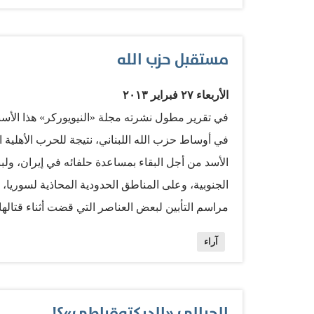
على 90 في المائة من سوق الهاتف الثابت في ال
منتفعة من السلطة، وعدّ تلك الأوصاف غير منصفة من
مستقبل حزب الله
العام، وكان من أبرزها ما كتبه جيفري ساكس، الا
الكتاب وأمثلته بالبسيطة، والمضللة، والخاطئة في الك
الأربعاء ٢٧ فبراير ٢٠١٣
الاقتصادي
في تقرير مطول نشرته مجلة «النيويوركر» هذا الأس
فيما ساكس غاضب، لأنه يدحض نظريته…
في أوساط حزب الله اللبناني، نتيجة للحرب الأهلية
الأسد من أجل البقاء بمساعدة حلفائه في إيران، ول
الجنوبية، وعلى المناطق الحدودية المحاذية لسوري
مراسم التأبين لبعض العناصر التي قضت أثناء قتالها
عن أحد عناصر حزب الله قوله: «إذا ما سقط بشار، 
آراء
الحزب، تصريحاً، يعترفون فيه بسقوط قتلى لهم في س
تنفق الأموال لتدمير سوريا وحزب الله». الصورة التي
اقتراب الحرب إلى معاقله، وحالة من الوحدة والتو
الجبالي «الديكتوقراطي»؟!