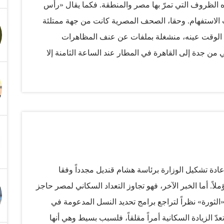
ذه الظروف التي تمرّ بها مصر والمنطقة. فكما يقال «رأس
لاستفهام. وحقا، الصحف المصرية كانت من جهة ممتلئة
ي الوقت عينه، منشغلة بملفات عن عنف المظاهرات
 من جدة إلى القاهرة في المطار عند الساعة الثامنة إلا
، ولكن يجري استثناء القادمين والمغادرين إلى المطار.
 الروتينية، كان ملاحظا أن نقاط التفتيش في الطريق نشطة،
رطة والأمن في مهام حفظ الأمن والنظام. * داخل القاهرة
ي الشوارع الخلفية محدود للغاية، ولكن ثمة حافلات صغيرة
، وغالبا ما يلجأ إليها أولئك الذين علقوا في أماكن عملهم أو
 مبكر. * في الصباح الباكر حضر الرئيس الانتقالي - أو
ـ«نصر أكتوبر» بحضور وزير الدفاع…
ادة تشكيل الوزارة برئاسة هشام قنديل مجدداً وفقا
اً. أما الخبر الآخر، فهو تجاوز التعداد السكاني لمصر حاجز
لثورة» نظراً لتراجع برامج تحديد النسل المدعومة في
ّ الزيادة السكانية أمراً مقلقاً، فلسبب بسيط وهي أنها