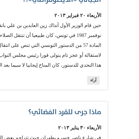
وجدل حول حرب النهايات، والموت دون التسليم بالوا
إعلامياً - عن مجريات الأحداث في الدولة الجارة،
الأربعاء ٢٠ فبراير ٢٠١٣
السوري بدعوى «المقاومة»، والتصدى لـ«العدو» الإس
حين قام الوزير الأول آنذاك زين العابدين بن علي ب
نوفمبر 1987 في تونس، كان طبيعيا أن تنتقل ا
المادة 57 من الدستور التونسي التي تنص على
لاستقالة أو عجز تام يتولى فورا رئيس مجلس النواب
هذا التحدي للدستور، كان المناخ إيجابيا لا سيما بعد
عن المعارضين في السجون والمنافي. حركة «الاتجاه 
آراء
المستفيدين حيث خرج الكثير من كوادرها من المعتقلا
بدأ التلفزيون والإذاعة الرسميان بنقل الأذان للصلاة 
تمثل في الإعلان عن صدور قرار لفتح المجال السياس
ماذا جرى للقرد الفضائي؟
منها - لمزاولة نشاطها المحظور أو التأسيس لأخرى 
الشاب في حركة الاتجاه، المهندس حمادي الجبالي، وا
الأربعاء ٣٠ يناير ٢٠١٣
كما يروي البعض - بعد صدور حكم…
في شارع ناصر خسرو بطهران حيث تتزاحم بعض الصيدل