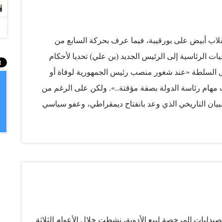
قع الجديد. لأكثر من عامين حاول حزب الله النأي بنفسه ـ
 وفي حين أطلق زعيمه حسن نصرالله تصريحات داعمة للحليف
رائيلي، إلا أن تلك الخطب لم تنجح في تبرير موقفه…
انقلاب أبيض على بورقيبة، فيما عرف بحركة السابع من
لصلاحيات الرئاسية إلى الرئيس الجديد (بن علي) تحديا لأحكام
 انتقال السلطة «عند شغور منصب رئيس الجمهورية لوفاة أو
 مهام رئاسة الدولة بصفة مؤقتة..». ولكن على الرغم من
 البيان التاريخي الذي وعد بانفتاح ديمقراطي، وعفو سياسي
الإسلامي» - أو النهضة كما باتت تعرف - كانت من أبرز
ت، أو عادوا من الخارج. بدت آثار العهد الجديد واضحة، فقد
في أوقاتها، وبث تسجيل لخطبة الجمعة. بيد أن التغيير الأهم
ي أمام الأحزاب والتجمعات السياسية - لا سيما الإسلامي
جديدة. في حينها أجرت مجلة «المجلة» حوارا مع القيادي
لذي كان عاد للتو من المنفى - أو توارى في أطراف البلد
يات المرخصة لبيع الأدوية، نشطت خلال الأعوام الثلاثة