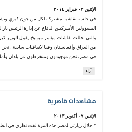
الإثنين ٠٣ فبراير ٢٠١٤
في جلسة نقاشية مشتركة لكل من جون كيري وتشاك 
المسؤولين الأميركيين الدفاع عن إدارة الرئيس باراك
والتي تخللت نقاشات مؤتمر ميونيخ. يقول الوزير كي
من العراق وأفغانستان وفقا لاتفاقيات سابقة.. نحن 
في مصر. نحن موجودون ومنخرطون في بلدان وأماكن
«الولايات المتحدة أكثر حضورا ونشاطا في أماكن كث
آراء
شأن مختلف.. نحن لن نرحل إلى أي مكان». ملخص حدي
الاعتماد على الحل العسكري إلى الدبلوماسية. هل هذ
يرفض هذا التبرير قائلا: «الحقيقة أننا نتراجع.. لقد
مشاهدات قاهرية
طريقهم الخاص.. حمدا للرب على أصدقائنا السعودي
فيه محادثات جنيف». ماكين يستشعر أن إدارة أوباما 
الإثنين ٠٧ أكتوبر ٢٠١٣
وأنه يكفي النظر إلى تاريخ النظام المليء بالخداع لإ
* خلال زيارتي لمصر هذه المرة لفت نظري في الطائ