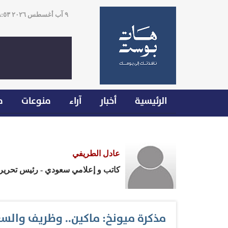
٩ آب أغسطس ٢٠٢٦ ٠٨:٥٣
الرئيسية
أخبار
آراء
منوعات
م
عادل الطريفي
كاتب و إعلامي سعودي - رئيس تحري
مذكرة ميونخ: ماكين.. وظريف والس