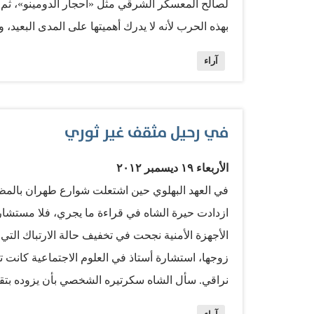
لصالح المعسكر الشرقي مثل «أحجار الدومينو»، ثم 
بهذه الحرب لأنه لا يدرك أهميتها على المدى البعيد،
يقول جونسون: «سوف يكون وقعها كالدومينو الذي سيجر
آراء
أن شعب هذا البلد يعرف الكثير عن فيتنام، ولا أظن
يراهن؟ ربما يجدر بالرئيس أوباما الذي يدخل في ولايت
فالتاريخ حقيقة لم ينصف جونسون كما كان يأمل، بل
في رحيل مثقف غير ثوري
مهمة كرئيس. في استطلاع للرأي أجرته مؤسسة «غا
(Greatness)، احتل الرئيس جونسون المرتبة ق
الأربعاء ١٩ ديسمبر ٢٠١٢
مذلة، إذ لم تشفع للرئيس…
في العهد البهلوي حين اشتعلت شوارع طهران بالمظاه
ازدادت حيرة الشاه في قراءة ما يجري، فلا مستشاروه 
الأجهزة الأمنية نجحت في تخفيف حالة الارتباك الت
زوجها، استشارة أستاذ في العلوم الاجتماعية كانت
نراقي. سأل الشاه سكرتيره الشخصي بأن يزوده بتقري
اطلاعه على تقرير لجهاز «السافاك» تبين أن نراقي اع