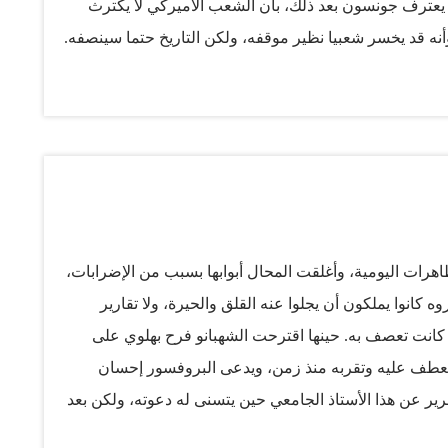
يعترف جونسون بعد ذلك، بأن الشعب الأميركي لا يكترث
 وأنه قد يخسر شعبيا نظير موقفه، ولكن التاريخ حتما سينصفه.
 معه قائمة طويلة. لذا علينا أن نستعد للأسوأ.. لا أعتقد
ه يكترث بذلك». ولكن هل أنصف التاريخ جونسون كما كان
ه الثانية رسميا هذا الأسبوع، أن يعتبر مما جرى لسلفه،
 ألقت حرب فيتنام بظلالها على كل ما قام به من أعمال
لوب» عن أكثر الرؤساء الأميركيين المعاصرين عظمة
بل الأخيرة إلى جانب الرئيس نيكسون الذي استقال على أثر فضيحة
رات اليومية، وأغلقت المحال أبوابها بسبب من الإضرابات،
كانوا يملكون أن يجلوا عنه القلق والحيرة، ولا تقارير
ي كانت تعصف به. حينها اقترحت الشهبانو فرح بهلوي على
 تعطف عليه وتقربه منذ زمن، ويدعى البروفسور إحسان
ر عن هذا الأستاذ الجامعي حين يتسنى له دعوته، ولكن بعد
تقل مرات عدة لانتقاده النظام، وطالته اتهامات؛ مرة بأنه