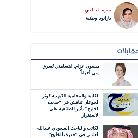
ميرة الجناحي
بارانويا وطنية
قابلات
ميسون عزام: ابتسامتي تُسرق
مني أحياناً
الكاتبة والمحامية الكويتية كوثر
الجوعان تناقش في “حديث
الخليج” تأثير الطائفية على
الاستقرار
الكاتب والباحث السعودي عبدالله
العلمي في “حديث الخليج”