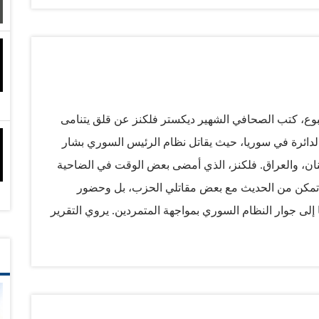
مكسيك. كما انتقد غيتس تناول الكاتبين لسليم بوصفه «نخبة»
 وجهة نظره. الردود المؤيدة والمنتقدة للكتاب توالت خلال
قتصادي المعروف في جامعة كولومبيا، والذي وصف حجج
ثير من الأحيان («الحكم، الجغرافيا، والنمو: روافد التنمية
ة». فورن أفيرز، سبتمبر/ أكتوبر 2012). رد فعل المؤلفين هو أن غيتس «جاهل» في الشأن الأكاديمي،
بوع، كتب الصحافي الشهير ديكستر فلكنز عن قلق يتنامى
 الدائرة في سوريا، حيث يقاتل نظام الرئيس السوري بشار
بنان، والعراق. فلكنز، الذي أمضى بعض الوقت في الضاحية
ا، تمكن من الحديث مع بعض مقاتلي الحزب، بل وحضور
 إلى جوار النظام السوري بمواجهة المتمردين. يروي التقرير
فالدور علينا»، وفي موضع آخر ينقل فلكنز عن بعض قيادات
وريا: «لقد استشهد وهو يقوم بواجبه الجهادي.. دول عربية
 يرسمها فلكنز تعكس حزباً يشعر بالتهديد والقلق، نتيجة
جس تسري بين قياداته، ونزعة عدمية تطغى عند النقاش،