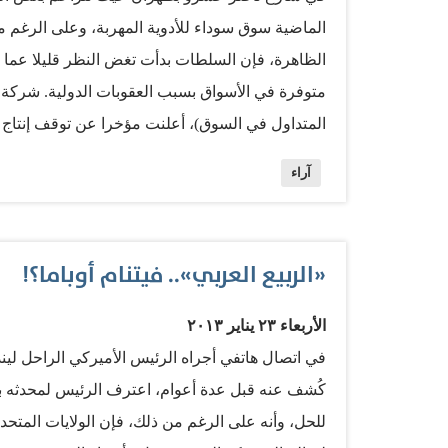
الماضية سوق سوداء للأدوية المهربة، وعلى الرغم 
الظاهرة، فإن السلطات بدأت تغض النظر قليلا عما يج
متوفرة في الأسواق بسبب العقوبات الدولية. شركة «د
المتداول في السوق)، أعلنت مؤخرا عن توقف إنتاج 
الأجنبية التعاطي مع نظيراتها الإيرانية خوفا من ال
آراء
هي المرة الأولى التي تختفي فيها الأدوية المستوردة
غربية ودولية، ولأجل ذلك، فإن الأسواق الإيرانية 
بديلة، أو التوجه نحو الأسواق الآسيوية حيث تضعف ال
«الربيع العربي».. فيتنام أوباما؟!
النظام الإيراني عبر أجهزته المتعددة قد أتقن مع مر
الأسماء وتبديل الوسطاء داخليا وخارجيا.. ولكن هنا
الأربعاء ٢٣ يناير ٢٠١٣
وهؤلاء يدللون على رأيهم بالآثار المهمة التي بدأت 
تقرير برلماني…
كُشف عنه قبل عدة أعوام، اعترف الرئيس لمحدثه بأن
للحل، وأنه على الرغم من ذلك، فإن الولايات الم