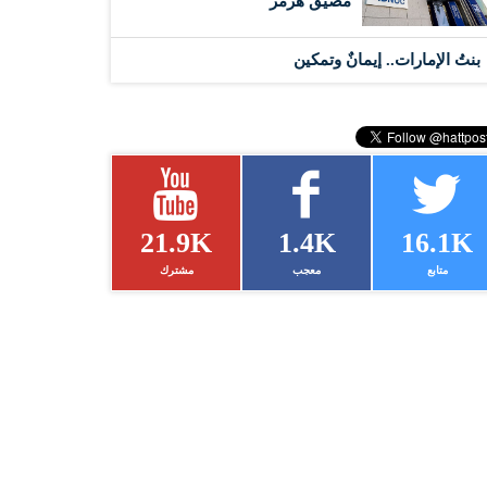
مضيق هرمز
بنتُ الإمارات.. إيمانٌ وتمكين
21.9K
1.4K
16.1K
متابع
معجب
مشترك