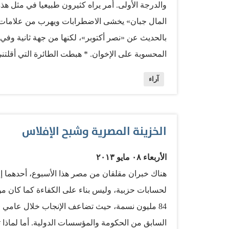
والدرجة الأولى. أمر يراه كثيرون طبيعيا في مثل ه
المال جبان» يخشى الاضطرابات ويهرب من علامات ا
بالحديث عن «نصر أكتوبر»، لكنها من جهة ثانية وف
المحسوبة على الإخوان. * هبطت الطائرة التي أقلتني
ربعا. وكنت قد تبلغت بوجود حظر التجول منذ السابعة
آراء
ولدى الخروج من مبنى المطار، بعد إنهاء الإجراءات
ومدرعات الجيش وآليات نقل الجنود تساند رجال الش
لاحظت أن الشوارع الرئيسة شبه فارغة، والانتقال ف
الخزينة المصرية وشبح الإفلاس
(ميكروباص) تنتقل في الحارات الجانبية لتلافي الإغلاق
زيارة الأهل والأصدقاء. كذلك المتاجر مغلقة منذ وقت
الأربعاء ٠٨ مايو ٢٠١٣
المؤقت - المستشار عدلي منصور مراسم الاحتفال ب
هناك خبران مقلقان من مصر هذا الأسبوع، أحدهما إع
لحسابات حزبية، وليس بناء على الكفاءة كما كان مؤمل
84 مليون نسمة، حيث تضاعف الإنجاب خلال عامي «ا
السابق من الحكومة والمؤسسات الدولية. أما لماذا تعد