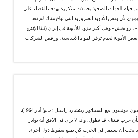
من قيام الجهات الصحية بحملات متكررة بهدف القضاء على
ري لأن بعض الأدوية الضرورية التي تباع هناك لم تعد
ارو بخش» وهي أكبر مزود للأدوية في إيران (ثلثا الإنتاج
بعض الأدوية لعدم توفر المواد الأساسية، ورفض الشركات
غرامات التي تفرضها السلطات الأميركية والأوروبية. ليست هذه
، فإيران عبر العقود الثلاثة الماضية تعرضت مرارا لعقوبات
تعودت على آليات لتعويض النقص في الواردات بصناعات محلية
رقابة الدولية على بعض الموانئ التجارية، ناهيك عن أن
ور الوقت فنون التهريب، والالتفاف على العقوبات عبر تغيير
ك من يجادل بأن العقوبات هذه المرة قد تكون لحظة فاصلة،
تظهر بوصفها نتيجة مباشرة للعقوبات. على سبيل المثال، أورد
في اتصال هاتفي أجراه الرئيس الأميركي الراحل ليندون جونسون مع السيناتور ريتشارد راسيل (مايو/ أيار 1964)،
 حرب فيتنام قد تطول، وأنه لا يرى في الأفق أية بوادر
تحدة يجب أن تستمر في الحرب كي تمنع سقوط دول أخرى