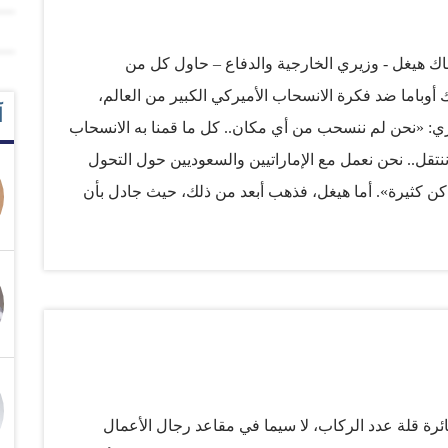
هيغل - وزيري الخارجية والدفاع – حاول كل من
 أوباما ضد فكرة الانسحاب الأميركي الكبير من العالم،
آ
ري: «نحن لم ننسحب من أي مكان.. كل ما قمنا به الانسحاب
ننتقل.. نحن نعمل مع الإماراتيين والسعوديين حول التحول
 كثيرة». أما هيغل، فذهب أبعد من ذلك، حيث جادل بأن
يرة اليوم، ربما أكثر من أي وقت مضى. كيف نقوم بذلك؟ هو
ث الوزيرين هو أن إدارة الرئيس أوباما تعتمد التحول من
ا الطرح مقنع؟ السيناتور جون ماكين غير مقتنع، بل هو
 خذلنا حلفاءنا في المنطقة، واضطررناهم إلى أن يسلكوا
ين، حيث دعموا المعارضة السورية في الوقت الذي فشلت
تفرط في تفاؤلها بشأن التزام إيران بأي اتفاق نووي جاد،
دراك ذلك. بيد…
رة قلة عدد الركاب، لا سيما في مقاعد رجال الأعمال