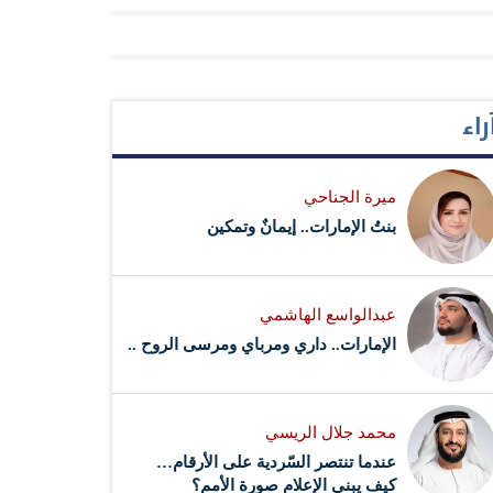
راء
ميرة الجناحي
بنتُ الإمارات.. إيمانٌ وتمكين
عبدالواسع الهاشمي
الإمارات.. داري ومرباي ومرسى الروح ..
محمد جلال الريسي
عندما تنتصر السّردية على الأرقام…
كيف يبني الإعلام صورة الأمم؟