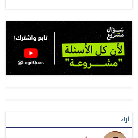
القاهرة مع الملف بوصفه أزمة متعددة الطبقات: إنسانية في
ظاهرها، أمنية في عمقها، وسياسية في مآلاتها. لم تنجر إلى
لغة العواطف، ولم تُسقط الحسابات الاستراتيجية تحت ضغط
الصور. كانت تعرف أن التهجير لا يُعلن عادة كجريمة ـ خاصة
إذا جاء بمباركة العم سام ـ بل يُسوق كحل، وأن أخطر ما في
الأزمات ليس انفجارها، بل “تدويرها” جغرافيا. الدافع
المصري الأول لفتح معبر رفح لم يكن الاستجابة لابتزاز أخلاقي
أو ضغط إعلامي، بل منع كسر القاعدة. فحين يُفتح باب
التهجير مرة، يتحول الاستثناء إلى عادة، وتغدو الحدود مرنة
أمام مشاريع لا تعترف بثبات الخرائط. مصر فهمت أن إبقاء
غزة مختنقة بلا منفذ منظم، يدفع الأزمة تلقائيا نحو أراضيها، لا
لأن الفلسطينيين يريدون الرحيل، بل لأن العالم الضال يريد
آراء
التخلص من عبئهم. في هذا السياق، يصبح فتح المعبر فعل
ضبط لا فعل تفريط. هو محاولة لإدارة الكارثة بدل تصديرها،