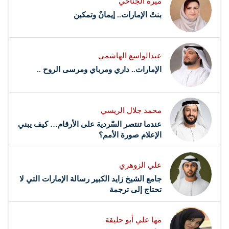
ميرة الجناحي
ولإبقاء الفلسطيني في أرضه لا في…
بنتُ الإمارات.. إيمانٌ وتمكين
عبدالواسع الهاشمي
الإمارات.. داري ومرباي ومرسى الروح ..
محمد جلال الريسي
عندما تنتصر السّردية على الأرقام… كيف يبني
الإعلام صورة الأمم؟
علي الزوهري
جامع الشيخ زايد الكبير رسالة الإمارات التي لا
تحتاج إلى ترجمة
مها علي أبو حليقة