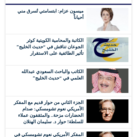
ميسون عزام: ابتسامتي تُسرق مني
أحياناً
الكاتبة والمحامية الكويتية كوثر
الجوعان تناقش في “حديث الخليج”
تأثير الطائفية على الاستقرار
الكاتب والباحث السعودي عبدالله
العلمي في “حديث الخليج”
الجزء الثاني من حوار قديم مع المفكر
الأمريكي نعوم تشومسكي: صدام
الحضارات مزحة.. والمثقفون عملاء
للسلطة! حوار د. سليمان الهتلان
المفكر الأمريكي نعوم تشومسكي في