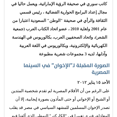
ومن حولنا -بوعي أو بدونه- بلعبة “التصنيفات” البليدة في وقت
كاتب سوري في صحيفة الرؤية الإماراتية، ويعمل حاليا في
يبحث فيه المجتمع عمن يناقش قضاياه الحقيقية. كن ما شئت،
مجال إعداد البرامج الحوارية الفضائية ، رئيس قسمي
إسلامياً أو ليبرالياً أو تغريبياً أو تشريقياً ولكن لا تشغلنا
الثقافة والرأي في صحيفة "الوطن" السعودية اعتبارا من
بمعاركك…
عام 2001 ولغاية 2010 ، عضو اتحاد الكتاب العرب (جمعية
الشعر)، واتحاد الصحفيين العرب، بكالوريوس في الهندسة
الكهربائية والإلكترونية، وبكالوريوس في اللغة العربية
وآدابها، لديه 3 مجموعات شعرية مطبوعة
الصورة المقبلة لـ”الإخوان” في السينما
المصرية
الأحد ١٥ يناير ٢٠١٢
على الرغم من أن الأفلام المصرية لم تقدم شخصية المتدين
أو الشيخ أو الإخواني أو حتى المأذون بصورة إيجابية، إلا أن
تصدر الإخوان المسلمين للمشهد السياسي في مصر قد يقلب
المعادلة، فنرى تغييرا في "الكاركتر" النمطي الذي ألفنا فيه