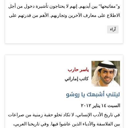
و”مفاتيحها” بين أيديهم. إنهم لا يحتاجون تأشيرة دخول من أجل
الاطلاع على معارف الآخرين وتجاربهم. الأهم من قدرتهم على
معرفة ما يحدث في العالم، من حراك اقتصادي وتقني
آراء
وثقافي، إنهم اليوم قادرون على التواصل الإيجابي فيما بينهم.
منظومة “قيم” جديدة تتشكل وفقاً لتجاربهم. معايير “الصح”
و”الخطأ” لديهم ليست بالضرورة هي ذاتها تلك التي تحتكم لها
الأجيال السابقة. الأبناء اليوم –في حالات كثيرة– هم من يُعلم
ياسر حارب
الآباء ويشرح لهم متغيرات الزمن وتحولاته! أنا شديد الحرص
كاتب إماراتي
على الالتقاء كثيراً بطلاب الجامعات ومن يصغرهم. دائماً
أكتشف معهم ومن خلالهم أننا أمام أجيال مقبلة تبدو أكثر
ليتني أشبهك يا روسّو
تصالحاً مع ذواتها وأكثر انفتاحاً على لغة العصر، وأقدر على
السبت ١٤ يناير ٢٠١٢
التواصل مع أقرانهم من كل بقاع الأرض. أتعلم منهم أكثر مما
في تاريخ الأدب الإنساني، لا تكاد تخلو حقبة زمنية من صراعات
يتعلمون مني. ومن خلالهم أستطيع قراءة بعض ملامح…
بين الفلاسفة والأدباء الذين عاشوا فيها. وفي تاريخنا العربي،