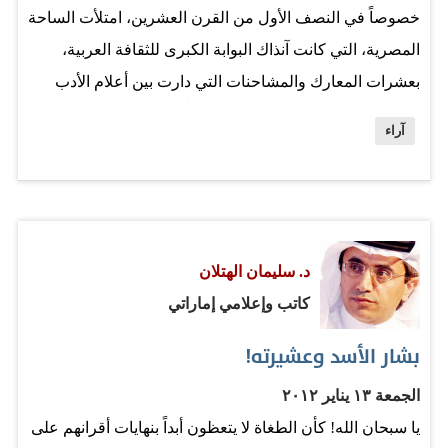
خصوصاً في النصف الأول من القرن العشرين، امتلأت الساحة
المصرية، التي كانت آنذاك البوابة الكبرى للثقافة العربية،
بعشرات المعارك والمشاحنات التي دارت بين أعلام الأدب
العربي، وكان أكثر أولئك الأعلام شغباً هما عباس العقاد وطه
آراء
حسين، اللذان كانا شديدي النقد، لا تفوتهما قصيدة أو مقال أو
قصة دون أن ينتقداها نقداً أدبياً لاذعاً. وكانت خصومة العقّاد
لأحمد شوقي هي الأكثر بروزاً، حيث ذكر بعض الباحثين أن
العقاد كان يغار من شوقي، لا لكونه من الطبقة الأرستقراطية،
د. سليمان الهتلان
ولكن لكونه أكثر بلاغة منه. ولستُ هنا في معرض المقارنة
كاتب وإعلامي إماراتي
بين الرجلين، فلقد أشبع النقّاد هذا الموضوع بحثاً وتفصيلاً،
ولكنني توقفتُ عند حادثة جرت بعد وفاة شوقي بعشرين
بشار الأسد وعشيرته!
عاماً، ذكرها أنيس منصور، عندما هاجم العقاد شوقي في
الجمعة ١٣ يناير ٢٠١٢
محاضرة بالجامعة الأمريكية، ولما سُئِل عن ذلك قال: «إنني
يا سبحان الله! كأن الطغاة لا يتعظون أبداً بنهايات أقرانهم على
أحسن حالاً من الذين يُدافعون عن شوقي، هم…