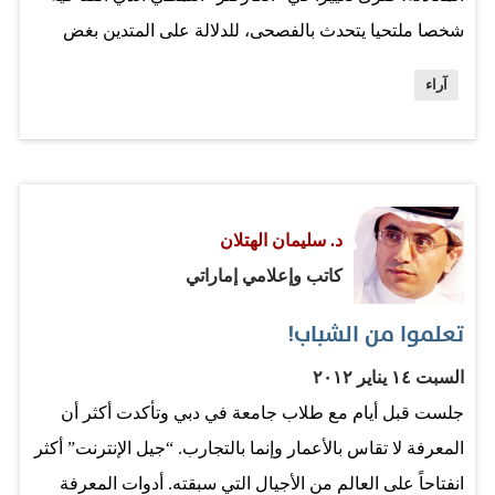
شخصا ملتحيا يتحدث بالفصحى، للدلالة على المتدين بغض
النظر عن توجهه الفكري، ففي مصر تتشعب الانتماءات إلى
آراء
الإخوان المسلمين والسلفيين والصوفيين وهناك جماعات
متشددة وهناك شيوخ أزهريون ومتدينون عاديون. أما دراميا
ففي بعض الأحيان يتم الالتفات لذلك التنوع بحيث يتم التحديد،
وأحيانا يكتفى باللحية واللغة الفصحى. كثيرة هي الحالات
د. سليمان الهتلان
المقنعة والأخرى غير المقنعة دراميا التي شاهدناها من تلك
كاتب وإعلامي إماراتي
الشخصيات.. لكن المعادلة قد تختلف في المستقبل بعد زيارة
نقيب الممثلين في مصر أشرف عبدالغفور للمرشد العام
تعلموا من الشباب!
لجماعة الإخوان المسلمين الدكتور محمد بديع، تلك الجماعة
السبت ١٤ يناير ٢٠١٢
التي كانت محظورة وتعرض رموزها القدامى للاعتقال والنفي
جلست قبل أيام مع طلاب جامعة في دبي وتأكدت أكثر أن
وبعضهم للإعدام، لكنها بعد سقوط النظام وسيطرتها
المعرفة لا تقاس بالأعمار وإنما بالتجارب. “جيل الإنترنت” أكثر
بالانتخابات الأخيرة على ما يقرب من نصف مقاعد مجلس
انفتاحاً على العالم من الأجيال التي سبقته. أدوات المعرفة
الشعب المصري صار يحسب…