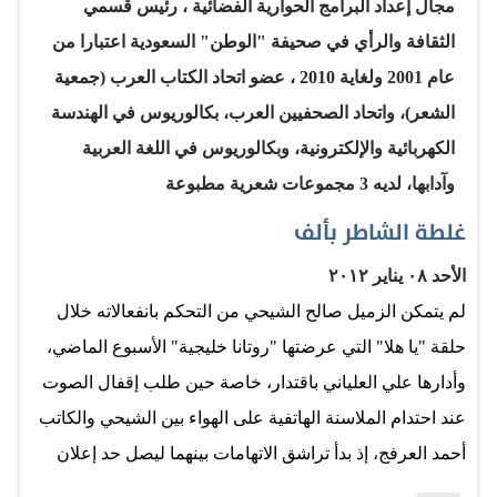
تحولت مع الوقت إلى…
مجال إعداد البرامج الحوارية الفضائية ، رئيس قسمي
الثقافة والرأي في صحيفة "الوطن" السعودية اعتبارا من
عام 2001 ولغاية 2010 ، عضو اتحاد الكتاب العرب (جمعية
الشعر)، واتحاد الصحفيين العرب، بكالوريوس في الهندسة
الكهربائية والإلكترونية، وبكالوريوس في اللغة العربية
وآدابها، لديه 3 مجموعات شعرية مطبوعة
غلطة الشاطر بألف
الأحد ٠٨ يناير ٢٠١٢
لم يتمكن الزميل صالح الشيحي من التحكم بانفعالاته خلال
حلقة "يا هلا" التي عرضتها "روتانا خليجية" الأسبوع الماضي،
وأدارها علي العلياني باقتدار، خاصة حين طلب إقفال الصوت
عند احتدام الملاسنة الهاتفية على الهواء بين الشيحي والكاتب
أحمد العرفج، إذ بدأ تراشق الاتهامات بينهما ليصل حد إعلان
"عدم الاحترام"! ولم تكن الألفاظ المتبادلة ترضي أيا من