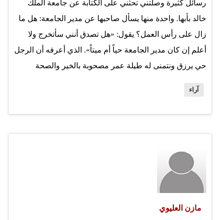
رسائل كثيرة وصلتني تحثني على الكتابة عن جامعة الملك
متغطرس سبقه، لا يمكنه تصديق أن الشعب فعلاً يريد
خالد بأبها. واحدة منها يسأل صاحبها عن مدير الجامعة: هل ما
الإصلاح، ناهيك عن المطالبة بإسقاط…
زال على رأس العمل؟ يقول: «هل تصدق أنني سأتخرج ولا
أعلم إن كان مدير الجامعة حياً أم ميتاً». الذي أعرفه أن الرجل
حي يرزق ونتمنى له طيلة عمر مصحوبة بالخير والصحة
الجيدة. لكن السؤال المهم هو عن أحوال الجامعة وظروفها
آراء
وهي من أقدم الجامعات الحديثة. أم أننا انشغلنا عن جامعة
الملك خالد وأخواتها في جيزان ونجران وحايل وغيرها، بجدالنا
الطويل حول جامعة الملك سعود وحضور مديرها الطاغي في
مشهد الجدل السعودي؟ جامعة مثل جامعة الملك خالد مناط
بها مسؤوليات «تنموية» مهمة خاصة أنها «الجامعة الأم» في
الجنوب. كنا ننتظر من هذه الجامعة أدواراً مهمة تبحث في
أسباب تأخر مشروعات التنمية في منطقتها وقضايا مجتمعها
على أصعدة الاقتصاد والتعليم والثقافة. المنتظر من جامعات
مازن العليوي