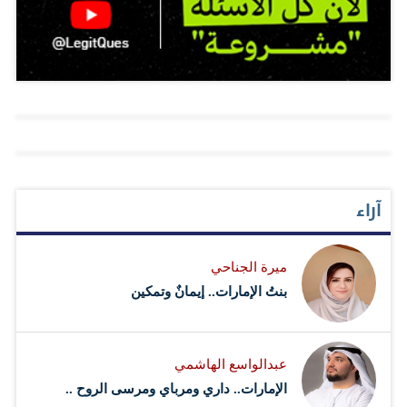
أنه حرية.. يسبّون ويقذفون وينتهكون الأعراض ويدعون بالويل
والثبور والفناء على كل من يخالفهم بالرأي.. يطلقون مختلف
المفردات التي لم تعد تظهر إلا في معجمهم، فيصبح فلاناً
أغيلمة وغيره أشيمط الجزيرة.. وذاك رويبضة.. وما أكثر من
يقولون إنه…
آراء
ميرة الجناحي
بنتُ الإمارات.. إيمانٌ وتمكين
عبدالواسع الهاشمي
الإمارات.. داري ومرباي ومرسى الروح ..