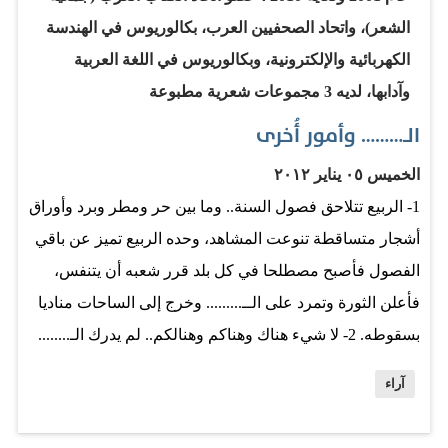
الشعر)، واتحاد الصحفيين العرب، بكالوريوس في الهندسة
الكهربائية والإلكترونية، وبكالوريوس في اللغة العربية
وآدابها، لديه 3 مجموعات شعرية مطبوعة
الــ……… وأمور أُخرى
الخميس ٠٥ يناير ٢٠١٢
1- الربيع تتلاحق فصول السنة.. وما بين حر ومطر وبرد وأوراق
أشجار متساقطة تنوعت المشاهد، وحده الربيع تميز عن باقي
الفصول فأصبح مصطلحا في كل بلد قرر شعبه أن يتنفس،
فأعلن الثورة وتمرد على الــ......... وخرج إلى الساحات مناديا
بسقوطه. 2- لا شيء هناك وهناكم وهنالكم.. لم يدرك الـ........
أن قمع المتظاهرين وقتل بعضهم لم يعد يرهب جماهيرَ لاحت
آراء
لها خيوط الحرية، صارت تلتهب أكثر كلما قمعت أكثر. فأطلق
الـ........... جيشه ورجالاته لإخماد البركان، ولكن هيهات يقدرون