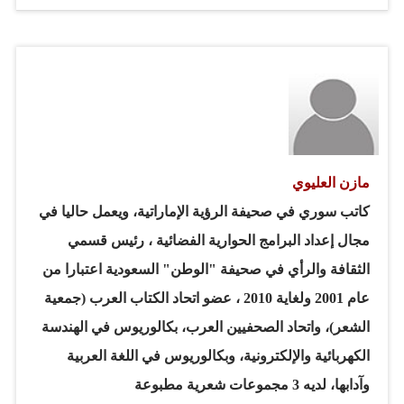
من حوله منغمسة في معمعة الأسهم. اشترِ بمائة ألف اليوم
تبع بمائتين غداً. والبنوك تكاد تطرق بابك بكل إغراءات الربح
السريع. ثم وقعت الواقعة. وما زال مثالنا أعلاه متورطاً في
ديونه للبنك الذي مهد له الطريق ثم جرجه نحو ورطة الدين
الثقيل. هو الآن يدفع نصف مرتبه لتسديد دين البنك. إنه يدفع
نصف راتبه لتسديد دين في استثمار خاسر من أصله. ولو كانت
هذه الحالة استثنائية لقلنا متهور يستحق ما أصابه. لكنها قصة
مازن العليوي
جيل شاب ورطه مناخ الأسهم…
كاتب سوري في صحيفة الرؤية الإماراتية، ويعمل حاليا في
مجال إعداد البرامج الحوارية الفضائية ، رئيس قسمي
الثقافة والرأي في صحيفة "الوطن" السعودية اعتبارا من
عام 2001 ولغاية 2010 ، عضو اتحاد الكتاب العرب (جمعية
الشعر)، واتحاد الصحفيين العرب، بكالوريوس في الهندسة
الكهربائية والإلكترونية، وبكالوريوس في اللغة العربية
وآدابها، لديه 3 مجموعات شعرية مطبوعة