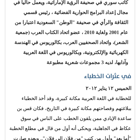
ما يسمى بــ»الأطراف» أن تسهم بكل ما يمكنها في الدفع
كاتب سوري في صحيفة الرؤية الإماراتية، ويعمل حاليا في
بالتنمية لما يجعل من تلك «الأطراف» مراكز متميزة…
مجال إعداد البرامج الحوارية الفضائية ، رئيس قسمي
الثقافة والرأي في صحيفة "الوطن" السعودية اعتبارا من
عام 2001 ولغاية 2010 ، عضو اتحاد الكتاب العرب (جمعية
الشعر)، واتحاد الصحفيين العرب، بكالوريوس في الهندسة
الكهربائية والإلكترونية، وبكالوريوس في اللغة العربية
وآدابها، لديه 3 مجموعات شعرية مطبوعة
في عثرات الخطباء
الخميس ١٢ يناير ٢٠١٢
للخطابة في اللغة العربية مكانة كبيرة، وقد أخذ الخطباء
ببلاغتهم وفصاحتهم مكانة كبيرة في التاريخ، فكان قس بن
ساعدة الإيادي ممن يلقون الخطب على الناس في سوق
عكاظ في الجاهلية، ويحكى أنه أول من قال في مطلع الخطبة
"أما بعد" وأول من كتب "من فلان إلى فلان".. وبعده صارت