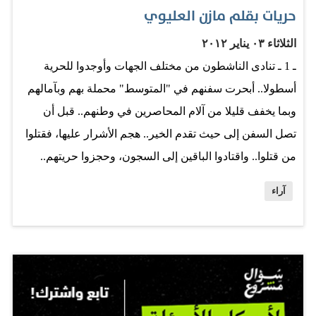
حريات بقلم مازن العليوي
الثلاثاء ٠٣ يناير ٢٠١٢
ـ 1 ـ تنادى الناشطون من مختلف الجهات وأوجدوا للحرية
أسطولا.. أبحرت سفنهم في "المتوسط" محملة بهم وبآمالهم
وبما يخفف قليلا من آلام المحاصرين في وطنهم.. قبل أن
تصل السفن إلى حيث تقدم الخير.. هجم الأشرار عليها، فقتلوا
من قتلوا.. واقتادوا الباقين إلى السجون، وحجزوا حريتهم..
وعلى الرغم من كل نداءات الأحرار في العالم.. ما زال
آراء
الأشرار يعيثون فسادا.. وما زال المحاصرون ينتظرون وصول
أحرار العالم.. ـ 2 ـ حسب الشباب أنهم يمارسون حريتهم حين
هاجموا قيم وتقاليد مجتمعهم على فضائية غربية. ونسوا أن
التغيير قد يصنعه الحوار، فالحوار هو الطريق الأجمل للوصول
إلى القواسم المشتركة بين الأجيال.. ـ 3 ـ يمارسون بأسماء
مستعارة في منتديات شتى تملأ مساحات الإنترنت ما يظنون