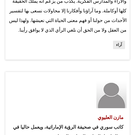
والآراء والمدارس الفكرية. يكذب من يزعم أنه يملك الحقيقة
عليها وحولها؟…
كلها أوكاملة. وما آراؤنا وأفكارنا إلا محاولات نسعى بها لتفسير
الأحداث من حولنا أو فهم معنى الحياة التي نعيشها. ولهذا ليس
من العقل ولا من الحق أن نلغي الرأي الذي لا يوافق رأينا.
ومهما اختلفنا في رؤيتنا للأحداث هذا لا يلغي أننا قادرون على
آراء
التعايش السلمي والإنساني مع من يختلف معنا في الفكر
والرأي. أستغرب من أولئك الذين يظنون أنك إن لم تكن تماماً
موافقاً معهم في الرأي فأنت ضدهم أو أنك عدوهم اللدود.
وكثيراً ما أستغرب من أولئك الذين ينزلقون إلى "مهاترات" أو
"شتائم" في تعبيرهم الانفعالي عن اختلافهم مع أصحاب الرأي
الآخر. الاختلاف شيء والشتيمة شيء آخر. الحوار شيء
ومصادرة الرأي الآخر شيء مختلف. تذكر دوماً أن "الحقيقة"
أحياناً فكرة غير ملموسة، كل يراها بعين مختلفة. تجاربك
مازن العليوي
وثقافتك وأساليب تعليمك شكلت كثيراً من قناعاتك التي
كاتب سوري في صحيفة الرؤية الإماراتية، ويعمل حاليا في