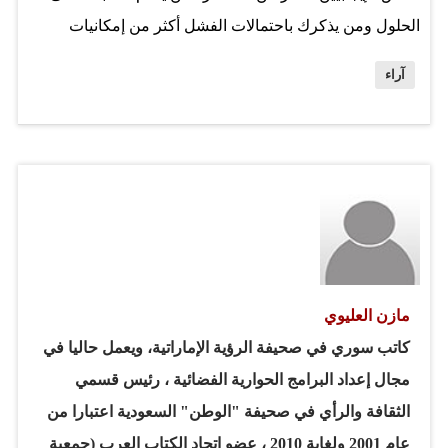
الحلول ومن يذكرك باحتمالات الفشل أكثر من إمكانيات
النجاح. ثمة نوع من الناس يجيد صف قائمة المحاذير أمامك
آراء
فيربكك وأنت تهم بمشروع قد عقدت العزم على البدء فيه.
هؤلاء يبالغون في تحذيرك من الفشل وأنت تخطو خطواتك
الأولى. تذكر أن الفشل ليس نهاية الدنيا. بل ما من تجربة نجاح
إلا وفي بداياتها قصص مع الفشل. وأهم الدروس التي نتعلمها
في حياتنا هي تلك التي ندفع أثمانها. لا تكتئب حينما تفشل.
لكنك ستكون في موقف محرج مع نفسك ومع من حولك إن
كررت الفشل لأنك لم تتعلم من تجربة الفشل السابقة. حقاً:
"لا يلدغ المؤمن من جحر مرتين". المرة الأولى لك. أما الثانية
مازن العليوي
فهي عليك. ولهذا أكرر عليك النصيحة أن تحيط…
كاتب سوري في صحيفة الرؤية الإماراتية، ويعمل حاليا في
مجال إعداد البرامج الحوارية الفضائية ، رئيس قسمي
الثقافة والرأي في صحيفة "الوطن" السعودية اعتبارا من
عام 2001 ولغاية 2010 ، عضو اتحاد الكتاب العرب (جمعية