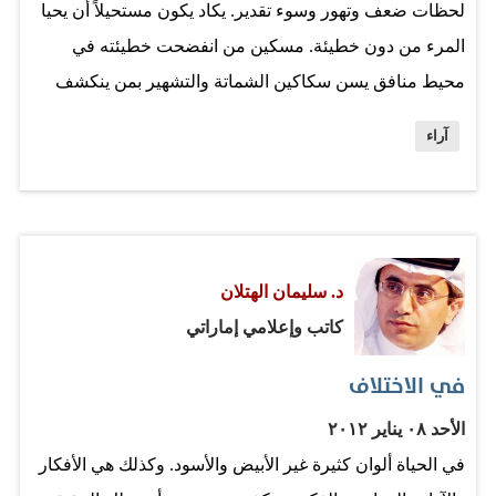
لحظات ضعف وتهور وسوء تقدير. يكاد يكون مستحيلاً أن يحيا
المرء من دون خطيئة. مسكين من انفضحت خطيئته في
محيط منافق يسن سكاكين الشماتة والتشهير بمن ينكشف
أمره. وهؤلاء الذين يفرحون بفضيحة من حولهم تناسوا أنهم
آراء
ليسوا ملائكة ولا أنبياء، ولو صارحوا أنفسهم قليلاً لاستحضروا
“لحظات سوداء” في مرحلة ما من حياتهم. وهنا نفرق بين
"الخطيئة" التي فقط الأنبياء وحدهم معصومون منها، وبين
"الجريمة" التي هي في الأصل "شذوذ" عن قيم وأخلاقيات
د. سليمان الهتلان
الإنسانية. من منا نقي من خطايا عابرة، صغيرة أو كبيرة؟
كاتب وإعلامي إماراتي
ولكن ما الذي يدفع بالبعض للفرح بـ”غلطة” إنسان وبذل الجهد
في الترويج لها، وما يصاحبها من إشاعات تزيد من مأساة
في الاختلاف
صاحبها، ومن حوله، داخل أسرته ومجتمعه الصغير؟ أي قيم
الأحد ٠٨ يناير ٢٠١٢
وأخلاق ومبادئ نتحدث عنها، وفينا من ينتشي فرحاً بالفضيحة
في الحياة ألوان كثيرة غير الأبيض والأسود. وكذلك هي الأفكار
ويبذل قصارى الجهد للترويج لها، وإضافة الكثير من "البهارات"