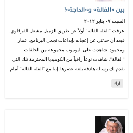
سنة..ولكن ما اريد ان أقوله ان حملة «يوم بلا قات» هي حملة
بين «الفالة» و»الداجة»!
ترمز لرغبتنا في التغيير الحقيقي، هذه الحملة ستجعل كل من
السبت ٠٧ يناير ٢٠١٢
هو ليس يمني يعلم…
عرفت "الفئة الفالة" أولاً عن طريق الزميل مشعل القرقاوي.
فبعد أن حدثني عن إعجابه بإبداعات نجمي البرنامج، عمار
ومحمود، شاهدت على اليوتيوب مجموعة من الحلقات
"الفالة". شاهدت نوعاً راقياً من الكوميديا المحترمة تلك التي
تقدم لك رسالة هادفة بلغة عصرها. إننا مع "الفئة الفالة" أمام
نموذج جديد من نجوم الكوميديا الشباب ممن يقدم الفكرة
آراء
المفيدة على التهريج ويختصر لك المشهد في دقائق قصيرة
تحفزك على التفكير وأنت محتفظ بابتسامة تلقائية. المثير في
تجربة جيل "اليوتيوب" من نجوم الكوميديا الجدد أنهم فرضوا
أنفسهم -وخطهم الفني المختلف- من دون حاجة للمؤسسات
الإعلامية التقليدية، تلك التي ما زالت حامية حمى أبطال