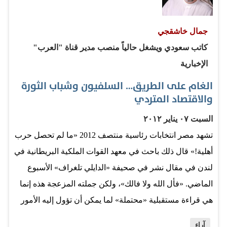
التهريج باسم الكوميديا والمسرح. انتهى عصر المسلسلات
الكوميدية الطويلة تلك التي تصطنع الموقف الضاحك وتخلط
جمال خاشقجي
بين الفن والتهريج والخالية من أية رسالة. خليجياً، ومنذ "درب
كاتب سعودي ويشغل حالياً منصب مدير قناة "العرب"
الزلق" قليلاً ما رأيت أعمالاً تحترم العقل وتضفي المرح. حينما
الإخبارية
تدرك مؤسساتنا الإعلامية التقليدية أنها مضطرة أن تستقطب
الغام على الطريق… السلفيون وشباب الثورة
النجوم الجدد، فستعرف أنها أمام جيل جديد ومختلف يؤمن…
والاقتصاد المتردي
السبت ٠٧ يناير ٢٠١٢
تشهد مصر انتخابات رئاسية منتصف 2012 «ما لم تحصل حرب
أهلية!» قال ذلك باحث في معهد القوات الملكية البريطانية في
لندن في مقال نشر في صحيفة «الدايلي تلغراف» الأسبوع
الماضي. «فأل الله ولا فالك»، ولكن جملته المزعجة هذه إنما
هي قراءة مستقبلية «محتملة» لما يمكن أن تؤول إليه الأمور
في مصر، يقرأها الإنكليزي ببرودته المعتادة وهو بعيد في لندن
آراء