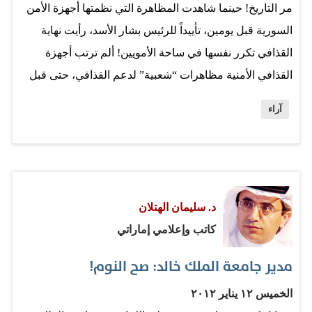
مر التاريخ! حينما شاهدت المظاهرة التي نظمتها أجهزة الأمن
السورية قبل يومين، تأييداً للرئيس بشار الأسد، رأيت نهاية
القذافي تكرر نفسها في ساحة الأمويين! ألم ترتب أجهزة
القذافي الأمنية مظاهرات “شعبية” لدعم القذافي، حتى قبل
أيام من هروبه من طرابلس؟ المأساة في سورية أن بشار
آراء
وزمرته صدقوا أن تخويف السوريين بالتعذيب والموت سيحمي
“عرش” آل الأسد إلى الأبد! تناقلت منظمات حقوق الإنسان
العالمية أن قرابة ستة آلاف مواطن سوري قتلوا خلال الأشهر
العشرة الماضية على أيدي النظام السوري وزبانيته. لكن
د. سليمان الهتلان
العارفين بخبايا النظام “الطائفي” في دمشق يتحدثون عن
كاتب وإعلامي إماراتي
أضعاف تلك الأرقام عدا الآلاف في السجون ومراكز التعذيب.
ونظام أدمن الكذب حتى بات -هو نفسه- يصدق أكاذيبه لن
مدير جامعة الملك خالد: صح النوم!
يتوانى عن القتل والتعذيب، بكل أشكال الهمجية والانتقام،
الخميس ١٢ يناير ٢٠١٢
طالما ظهر صوت سوري يطالب بحريته. بشار الأسد، مثل كل