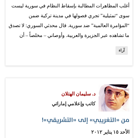
أغلب المظاهرات المطالبة بإسقاط النظام في سورية ليست
سوى “تمثيلية” تجري فصولها في مدينة تركية ضمن
“المؤامرة العالمية” ضد سورية. قال محدثي السوري: لا تصدق
ما تشاهده عبر الجزيرة والعربية. وأوصاني – مخلصاً – أن
أشاهد قناة الدنيا السورية “فهي الوحيدة التي تنقل الواقع”!
آراء
ولم أتمالك نفسي مستغرباً: يا ساتر! محدثي الطيب ليس
موظفاً رسمياً في الإعلام السوري، بل إنه من ضحايا سوء
الحالة السورية التي دفعته – مثل ملايين سوريين غيره –
للهجرة والتشرد. آلة “التضليل” السورية تلعب على وتر
د. سليمان الهتلان
“المؤامرة” التي يتلقفها السوري البسيط وأمثاله من ضحايا
كاتب وإعلامي إماراتي
نظرية المؤامرة المتجذرة في العقل العربي. أقسم صاحبي أن
الجيش السوري لم يطلق رصاصة واحدة ضد مواطن سوري.
من «التغريبي» إلى «التشريقي»!
سألته عن مشاهد التعذيب والنحر ضد المتظاهرين السوريين،
الأحد ١٥ يناير ٢٠١٢
فأجاب: إنها المعارضة تعتدي على الضباط ثم ترتدي زيهم