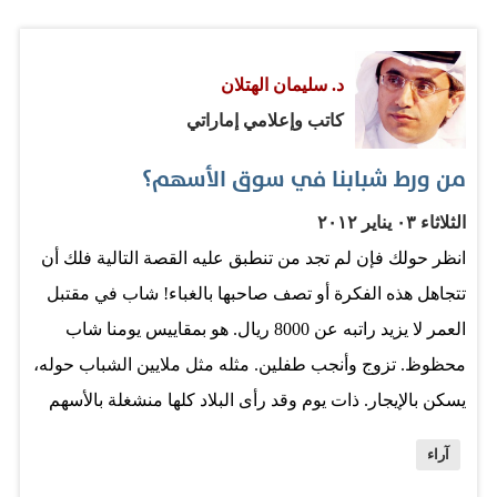
على ذلك إلا إذا قرر الـ......... أن يبيد الشعب كله، وباستثناء
أزلامه يصبح حاكما على لا شيء. 3- القطار في بلد ما قال
د. سليمان الهتلان
الـ........ "فهمتكم" بعد فوات الأوان، فأطاح به الشعب لينال
كاتب وإعلامي إماراتي
توبيخا من الـ.......... المجاور لأنه لم يصبر، وما أن انتفض شعب
هذا المجاور حتى سالت أنهار الدم لينتهي مقتولا. وهي نهاية
من ورط شبابنا في سوق الأسهم؟
أسوأ من ذلك الـ........ السجين الذي يخضع للمحاكمة بتهم عدة.
الثلاثاء ٠٣ يناير ٢٠١٢
أما الـ........ الذي هتف له برلمانه "بالروح... بالدم" مع
انظر حولك فإن لم تجد من تنطبق عليه القصة التالية فلك أن
شرارة…
تتجاهل هذه الفكرة أو تصف صاحبها بالغباء! شاب في مقتبل
العمر لا يزيد راتبه عن 8000 ريال. هو بمقاييس يومنا شاب
محظوظ. تزوج وأنجب طفلين. مثله مثل ملايين الشباب حوله،
يسكن بالإيجار. ذات يوم وقد رأى البلاد كلها منشغلة بالأسهم
في سوق كانت – وقتها – شبه مفلوتة. الحوت الكبير يلتهم
آراء
الصغير. لا قوانين صارمة تمنع التلاعب والتحايل. وكل الناس