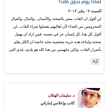
لماذا يوم بدون قات؟
السبت ٠٧ يناير ٢٠١٢
لن أقول ان القات مضر بالصحة..والأسنان ..والمال..والعيال
المحرومين من الغذاء لأن اهاليهم يفضلوا شراء القات...لن
أقول كل هذا..كل إنسان حر في نفسه، فمن اراد ان يهمل
صحته وابناءه هذه حرية شخصية بحته خاصة ان الكل يعلم
بأضرار القات، ولكن مايهمني من هذا كله هو بلدي، بلدي التي
تعاني من شحة المياه ومع ذلك يقدر استهلاك القات للمياة بـ
آراء
800 مليون متر مكعب سنويا، مقابل 25 ألف طن, لماذا ؟
الجواب: من أجل ساعات من التخدير. ما يهمني هو إسم اليمن،
هذا الإسم الذي ارتبط في اجهزة الإعلام بصور أشخاص يملئون
افواههم بالقات، إسم اليمن برز مؤخرا بشكل أجمل مع مجيء
د. سليمان الهتلان
الثورة ولكن القات ظل في افواهنا، لن أقول ان تتركوا القات
كاتب وإعلامي إماراتي
لأني أعلم أن هذا شيء من الصعب تحقيقه في أيام او حتى في