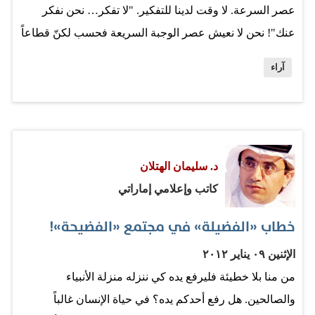
عصر السرعة. لا وقت لدينا للتفكير. "لا تفكر… نحن نفكر
عنك"! نحن لا نعيش عصر الوجبة السريعة فحسب لكنّ قطاعاً
واسعاً منا يعيش عصر الفكرة السريعة. اللحظة السريعة. لماذا
آراء
نشغل أنفسنا ونضيّع وقتنا في قراءة كتب التاريخ والفلسفة؟
نستطيع أن نصل للإجابات الكبرى والصغرى ونحن مستلقون
على كنباتنا وأمام التلفزيون. كل ما عليك أن تفعله أن تسلم
عقلك وقلبك للإجابات السريعة والجاهزة والمكررة. وشخص
د. سليمان الهتلان
ما، أمامك في الشاشة التي تقابلك، ينوب عنك في التفكير
كاتب وإعلامي إماراتي
وفي السؤال وفي الإجابة. الإجابات العظيمة تأتي بها الأسئلة
العظيمة. والإيمان العميق يأتي بعد الأسئلة العميقة. في
خطاب «الفضيلة» في مجتمع «الفضيحة»!
السؤال شك. وفي الشك بحث عن إجابات. هكذا تنشأ الأفكار
الإثنين ٠٩ يناير ٢٠١٢
الكبرى. إنها تبدأ بسؤال، أو أسئلة. والنظريات الكبرى تقوم
من منا بلا خطيئة فليرفع يده كي ننزله منزلة الأنبياء
على أسئلة مهمة وملحة. طالب الدكتوراة يبني أطروحته على
والصالحين. هل رفع أحدكم يده؟ في حياة الإنسان غالباً
أسئلة أساسية…