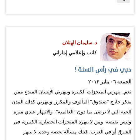
روحاً وجسداً مما يحصل في شرقنا «الناهض» بينما ننزع نحن
أن نقرأ الحدث بتحليل متوافق مع رغباتنا. من الأفضل للمصري
صاحب العلاقة الأول، والعربي صاحب العلاقة الثاني الاستعداد
«لأسوأ الاحتمالات» حتى لا ينفجر لغم سياسي في وجهه من
د. سليمان الهتلان
غير أن يكون مستعداً له. الألغام كثيرة في مسيرة «الربيع
كاتب وإعلامي إماراتي
العربي» خلال 2012، ليس في مصر بل في كل دول «الربيع»،
ولكن مصر الأهم والأصعب ونجاح مصر نجاح لـ «الربيع
دبي في رأس السنة !
العربي» كله. للديموقراطية هناك خريطة طريق-وهذا جيد-
الجمعة ٠٦ يناير ٢٠١٢
وضعت بالتراضي بين المجلس العسكري «الحاكم» والقوى
نعم.. تبهرني المنجزات الكبيرة ويبهرني الإنسان المبدع ممن
السياسية الرئيسة، حدد فيها مواعيد الانتخابات البرلمانية
يفكر خارج "صندوق" المألوف والمكرر. وتبهرني كذلك المدن
والرئاسية، وحتى…
الحية التي لا ترضى بما دون “العالمية”! والانبهار عندي ميزة
وليس نقيصة. ومن لا تبهره المنجزات الحضارية الكبيرة، في
الشرق أو في الغرب، فتلك مسألة تخصه وحده. لا تنبهر