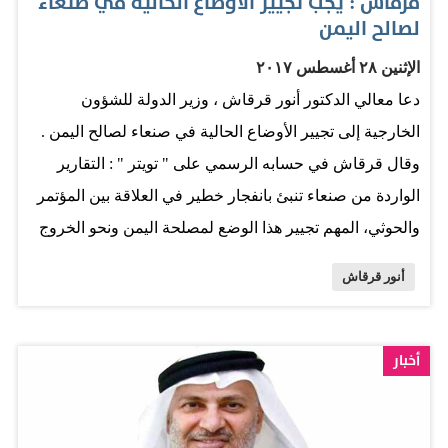
قرقاش : يجب تجيير الأوضاع الحالية في صنعاء
لصالح اليمن
الإثنين ٢٨ أغسطس ٢٠١٧
دعا معالي الدكتور أنور قرقاش ، وزير الدولة للشؤون
الخارجية إلى تجيير الأوضاع الحالية في صنعاء لصالح اليمن .
وقال قرقاش في حسابه الرسمي على " تويتر " : التقارير
الواردة من صنعاء تنبئ بانفجار خطير في العلاقة بين المؤتمر
والحوثي، المهم تجيير هذا الوضع لمصلحة اليمن ونحو الخروج
من أزمة الانقلاب". وأضاف : " الواضح أن الحوثي هو العقبة
أنور قرقاش
أمام الحل السياسي و المبادرات الإنسانية، المواجهة القادمة
في صنعاء قد تقصّر الأزمة أو تطيلها، نسعى للخيار الأول".
وأكد أن أولوية السلام في اليمن والإغاثة الإنسانية في الشمال
أخبار
مرتبطة بالتطورات المتسارعة في صنعاء، إخضاع الحوثي
للمؤتمر بمثابة استمرار للأزمة. المصدر: البيان