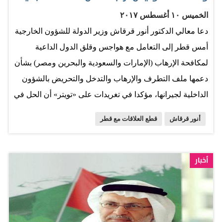
الخميس ١٠ أغسطس ٢٠١٧
دعا معالي الدكتور أنور قرقاش وزير الدولة للشؤون الخارجية
أمس قطر إلى التعامل مع هواجس وقلق الدول الداعية
لمكافحة الإرهاب (الإمارات والسعودية والبحرين ومصر) بشأن
دعمها ملف التطرف والإرهاب والتدخل والتحريض بالشؤون
الداخلية لجيرانها، مؤكدا في تغريدات على «تويتر» أن الحل في
الشجاعة والمكاشفة لمواجهة الأزمة وليس ارتجاء الحل من
أنور قرقاش
قطع العلاقات مع قطر
الضغط البعيد (في إشارة إلى التدخل الخارجي). وقال قرقاش
«المنطقي أن تتعامل قطر مع هواجس وقلق الدول الأربع
بشأن دعمها لملف التطرف والإرهاب ولا تكتفي بهواجس
أخبار
واشنطن والعواصم الغربية، أزمة قطر مع عالمها، ومن
المنطقي أن تتعامل الدوحة مع ملف تدخلها وتحريضها في
الشأن الداخلي لجيرانها ومحيطها، أساسيات لخروج قطر من
أزمتها، ملخص مفيد لا يمكن تجاوزه». وأضاف «أزمة قطر مع