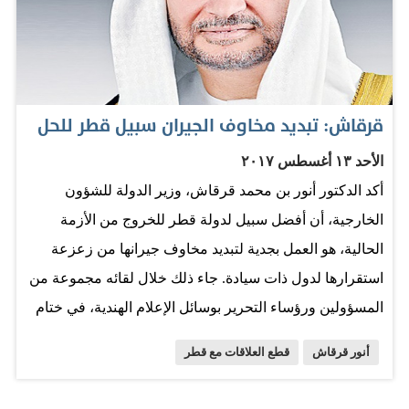
التحدي كبير والجائزة أكبر. المصدر: البيان
قرقاش: تبديد مخاوف الجيران سبيل قطر للحل
الأحد ١٣ أغسطس ٢٠١٧
أكد الدكتور أنور بن محمد قرقاش، وزير الدولة للشؤون
الخارجية، أن أفضل سبيل لدولة قطر للخروج من الأزمة
الحالية، هو العمل بجدية لتبديد مخاوف جيرانها من زعزعة
استقرارها لدول ذات سيادة. جاء ذلك خلال لقائه مجموعة من
المسؤولين ورؤساء التحرير بوسائل الإعلام الهندية، في ختام
زيارته لجمهورية الهند التي استغرقت يومين. وفي إجابته على
أنور قرقاش
قطع العلاقات مع قطر
سؤال عن المطالب بإغلاق قناة «الجزيرة»، قال إن «قناة
الجزيرة» الناطقة بالعربية، «منشور للإخوان المسلمين»،