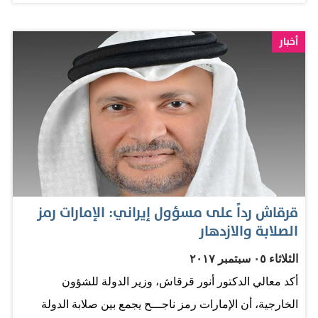
الحوار الليبي أساس الحل الضامن لدولة موحدة وقادرة، أما
التطرف فظاهرة غريبة عن الشعب الليبي وتجفيف منابعه
أخبار
الخارجية بدأت تظهر ثماره». يذكر أن قطر كانت تدعم
الجماعات الإسلامية والمنظمات الإرهابية والمتشددة في ليبيا،
بالمال والسلاح والتدريب والمستشارين، ما عقّد الأزمة الليبية
وأطال أمد حلها. المصدر: الخليج
قرقاش رداً على مسؤول إيراني: الإمارات رمز
الصلابة والازدهار
الثلاثاء ٠٥ سبتمبر ٢٠١٧
أكد معالي الدكتور أنور قرقاش، وزير الدولة للشؤون
الخارجية، أن الإمارات رمز ناجـــح يجمع بين صلابة الدولة