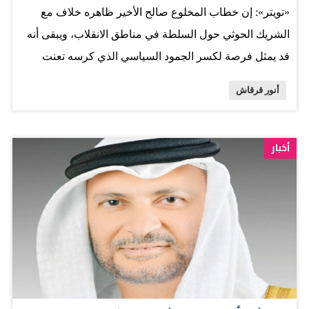
«تويتر»: إن خطاب المخلوع صالح الأخير ظاهره خلاف مع
الشريك الحوثي حول السلطة في مناطق الانقلاب، ويبقى أنه
قد يمثل فرصة لكسر الجمود السياسي الذي كرسه تعنت
الحوثي. وأضاف: يبقى المسار السياسي أساس الحلّ في
أنور قرقاش
الأزمة اليمنية، باتفاق يجمع اليمنيين، ويمنع التدخل الإيراني،
ويعالج مسائل الإرهاب، ومستقبل الجنوب، وطبيعة الحكم.
وأشار قرقاش إلى أن بإمكان إرادة اليمنيين أن تحقق الاتفاق
أخبار
السياسي، وأشار إلى أن بناء دولة المستقبل يجب ألا يستثني
أحداً، وعماده الاتفاق والحوار، ولا يمكن أن يؤسس على
الانقلاب. المصدر: الخليج