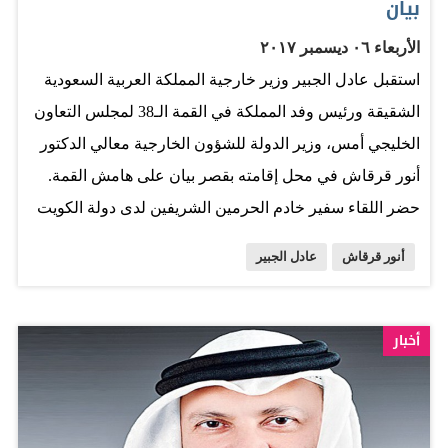
بيان
الأربعاء ٠٦ ديسمبر ٢٠١٧
استقبل عادل الجبير وزير خارجية المملكة العربية السعودية
الشقيقة ورئيس وفد المملكة في القمة الـ38 لمجلس التعاون
الخليجي أمس، وزير الدولة للشؤون الخارجية معالي الدكتور
أنور قرقاش في محل إقامته بقصر بيان على هامش القمة.
حضر اللقاء سفير خادم الحرمين الشريفين لدى دولة الكويت
د. عبد العزيز الفايز وسفير الدولة لدى الكويت ارحمه
أنور قرقاش
عادل الجبير
الزعابي، ومدير إدارة المراسم في الخارجية شهاب الفهيم.
المصدر: البيان
أخبار