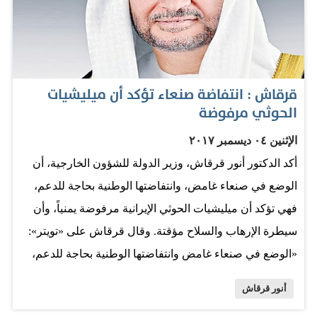
قرقاش : انتفاضة صنعاء تؤكد أن ميليشيات
الحوثي مرفوضة
الإثنين ٠٤ ديسمبر ٢٠١٧
أكد الدكتور أنور قرقاش، وزير الدولة للشؤون الخارجية، أن
الوضع في صنعاء غامض، وانتفاضتها الوطنية بحاجة للدعم،
فهي تؤكد أن ميليشيات الحوثي الإيرانية مرفوضة يمنياً، وأن
سيطرة الإرهاب والسلاح مؤقتة. وقال قرقاش على «تويتر»:
«الوضع في صنعاء غامض وانتفاضتها الوطنية بحاجة للدعم،
والحرب التي وصفها تصريح المرتبك (عبد الملك الحوثي)
أنور قرقاش
«بالعبثية»، هي لحماية الجزيرة العربية من التمدّد الإيراني