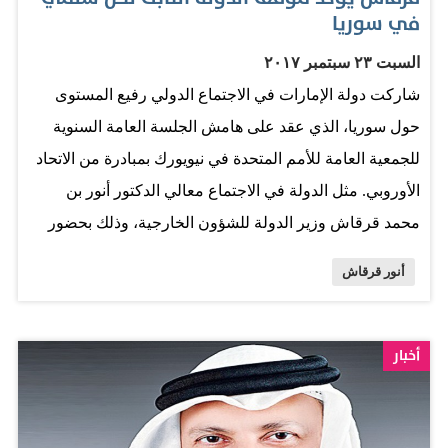
في سوريا
السبت ٢٣ سبتمبر ٢٠١٧
شاركت دولة الإمارات في الاجتماع الدولي رفيع المستوى
حول سوريا، الذي عقد على هامش الجلسة العامة السنوية
للجمعية العامة للأمم المتحدة في نيويورك بمبادرة من الاتحاد
الأوروبي. مثل الدولة في الاجتماع معالي الدكتور أنور بن
محمد قرقاش وزير الدولة للشؤون الخارجية، وذلك بحضور
وزراء خارجية الدول الأعضاء في مجلس الأمن ودول أصدقاء
أنور قرقاش
سوريا، إلى جانب وزراء خارجية العديد من الدول الأخرى
المهتمة بالوضع السوري والمبعوث الأممي إلى سوريا. وحرص
وزراء خارجية أغلب الدول الأعضاء في هذا الاجتماع، على
أخبار
استعراض مواقف دولهم الإنسانية تجاه الأزمة في سوريا
والمساعدات المقدمة في هذا الشأن، علاوة على الموقف من
مسألة الدعم الذي يتعين تقديمه لسوريا بغرض إعادة بناء ما