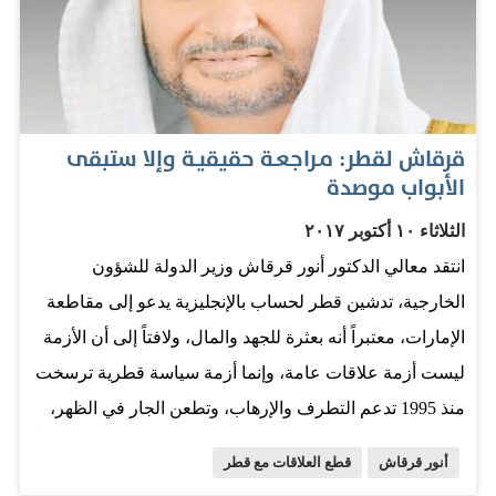
أزمتها. - السؤال المركزي بشأن مراجعة العلاقات مع إيران:
هل نجحت الدبلوماسية والتواصل في تصحيح الخطاب
والسلوك الإيراني الخارجي؟ والجواب «لا» صريحة. وكتب
قرقاش في تغريدات على حسابه في «تويتر»، أمس:
قرقاش لقطر: مـراجعـة حقيقيـة وإلا ستبقى
«ستستمر الجزيرة وإعلام قطر في فبركة التقارير السلبية
الأبواب موصدة
حول الإمارات، وسيبقى بيت القصيد تصحيح قطر لتوجهها في
الثلاثاء ١٠ أكتوبر ٢٠١٧
دعم التطرف والإرهاب للخروج من أزمتها». وقال: «سيستمر
انتقد معالي الدكتور أنور قرقاش وزير الدولة للشؤون
إنفاق المال القطري لكل مرتزق حتى تتعب حناجرهم،
الخارجية، تدشين قطر لحساب بالإنجليزية يدعو إلى مقاطعة
وسيبقى تغيير التوجه الداعم للتطرف والإرهاب وتقويض أمن
الإمارات، معتبراً أنه بعثرة للجهد والمال، ولافتاً إلى أن الأزمة
الجار أساس الخروج من الأزمة». وكان قرقاش أكد في
ليست أزمة علاقات عامة، وإنما أزمة سياسة قطرية ترسخت
تغريدة سابقة أن الدبلوماسية والتواصل فشلا في تصحيح
منذ 1995 تدعم التطرف والإرهاب، وتطعن الجار في الظهر،
الخطاب والسلوك الإيراني الخارجي. وقال في تغريدة:…
وإنه من دون مراجعة حقيقية ستبقى الأبواب موصدة، وناصحاً
أنور قرقاش
قطع العلاقات مع قطر
بعد فشلها في حل الأزمة وتدويلها أن تطرق باب الرياض، فتجد