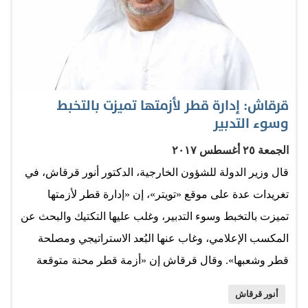
قرقاش: إدارة قطر لأزمتها تميزت بالتخبط
وسوء التدبير
الجمعة ٢٥ أغسطس ٢٠١٧
قال وزير الدولة للشؤون الخارجية، الدكتور أنور قرقاش، في
تغريدات عدة على موقع «تويتر»، إن «إدارة قطر لأزمتها
تميزت بالتخبط وسوء التدبير، وغلب عليها التكتيك والبحث عن
المكسب الإعلامي، وغاب عنها البُعد الاستراتيجي ومصلحة
قطر وشعبها». وقال قرقاش إن «أزمة قطر محنة متوقعة
هبت على الخليج، حتميتها كانت واضحة، وإن اختلف تقدير
أنور قرقاش
التوقيت، توجهات الدوحة سببتها، وسوء إدارتها وتدبيرها يطيلها