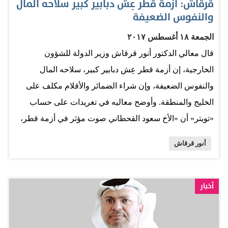
قرقاش: أزمة قطر عِش دبابير كبير سلاحه المال
والنفوس الضعيفة
الجمعة ١٨ أغسطس ٢٠١٧
قال معالي الدكتور أنور قرقاش وزير الدولة للشؤون
الخارجية، إن أزمة قطر عِش دبابير كبير، سلاحه المال
والنفوس الضعيفة، وإن شراء الضمائر والأقلام مكلف على
الخليج والمنطقة. وأوضح معاليه في تغريدات على حساب
«تويتر» أن «الأخ سعود القحطاني صوت مؤثر في أزمة قطر،
ومتابعته ضرورية، والأصوات المأجورة تسعى من دون نجاح
أنور قرقاش
إلى مهاجمته، وتغريده عن القائمة السوداء مهم للغاية».
وأضاف معاليه « تغريد القحطاني عن القائمة السوداء يفتح
العيون على من أغراهم المال فباعوا الأوطان، واستبدلوا الولاء
أخبار
بالريال واعتقدوا أن سجلهم الأسود انطوى». وتابع معاليه
«أزمة قطر عِش دبابير كبير، سلاحه المال والنفوس الضعيفة،