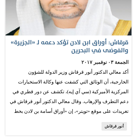
مندوب قناة الجزيرة للرد على ما اعتبره «افتراءات» طالت
القاعدة، وطلب إلى اللجنة في رسالته إفهام «الجزيرة» بأنه
نظراً لكثرة الاتهامات التي تطال القاعدة من جهات مختلفة،
وترديد بعض القنوات العربية لامتيازات يتمتع بها أعضاء
قرقاش: أوراق ابن لادن تؤكد دعمه لـ «الجزيرة»
التنظيم في إيران، وما تنشره وتروجه أحزاب وجماعات
والفوضى في البحرين
عراقية من وثائق مزورة، مفادها عمالة القاعدة لإيران، فإنه
الجمعة ٠٣ نوفمبر ٢٠١٧
من المفيد إعداد أسئلة يعدها مندوب الجزيرة في باكستان
أكد معالي الدكتور أنور قرقاش وزير الدولة للشؤون
أحمد زيدان، بصوته وصورته، حول هذه الأمور، وتنظيم لقاء له
الخارجية، أن الوثائق التي كشفت عنها وكالة الاستخبارات
مع المتحدث الإعلامي للتنظيم الحاج عطية، ليجيب عنها، ويتم
المركزية الأميركية (سي آي إيه)، تكشف عن دور قطري في
كشف الحقائق لمشاهديها»، بحسب رسالة الحاج عثمان.
دعم التطرف والإرهاب. وقال معالي الدكتور أنور قرقاش في
وأشارت إلى أنه في رسالة أخرى…
تغريدات على موقع «تويتر»، إن «أوراق أسامة بن لادن بخط
يده تؤكد العديد من الافتراضات، فهو يدعم قناة الجزيرة في
أنور قرقاش
تبني الثورات ويعول على القرضاوي في ليبيا ويريد الفوضى