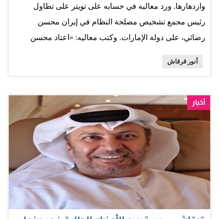
وازدهارها. ورد معاليه في حسابه على تويتر على تطاول
رئيس مجمع تشخيص مصلحة النظام في إيران محسن
رضائي، على دولة الإمارات. وكتب معاليه: «اعتاد محسن
رضائي الإساءة إلى دول الخليج العربية، ولا جديد في تعرضه
أنور قرقاش
للإمارات التي تبقى رغماً عنه رمزاً ناجحاً يجمع بين صلابة
الدولة وازدهارها». وأضاف: «لعله كان من الأجدر أن يتناول
رضائي سجل إيران التنموي وسمعتها بين جيرانها ومحيطها،
أخبار
وسجلها في العراق وسوريا، فهي أجدر بالتناول والمعالجة».
المصدر: البيان