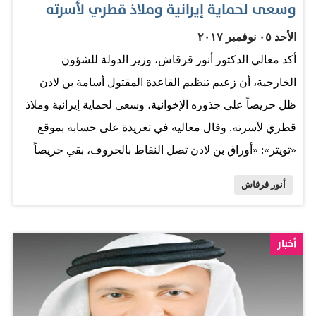
وسعى لحماية إيرانية وملاذ قطري لأسرته
منظمة حظر الأسلحة الكيماوية أحمد أوزومجو أمام المؤتمر
الأحد ٠٥ نوفمبر ٢٠١٧
السنوي للدول الموقعة على معاهدة حظر الأسلحة الكيماوية.
أكد معالي الدكتور أنور قرقاش، وزير الدولة للشؤون
وقال ممثل استونيا، ياسيك بايليكا، لدى المنظمة متحدثاً باسم
الخارجية، أن زعيم تنظيم القاعدة المقتول أسامة بن لادن
الاتحاد الأوروبي، إن دول التكتل «تشعر بالهلع جراء الاستخدام
ظل حريصاً على جذوره الإخوانية، وسعى لحماية إيرانية وملاذ
المنتظم والمتكرر للأسلحة الكيماوية في سوريا من قبل
قطري لأسرته. وقال معاليه في تغريدة على حسابه بموقع
الحكومة السورية وتنظيم «داعش»».…
«تويتر»: «أوراق بن لادن تصل النقاط بالحروف، بقي حريصاً
على جذوره الإخوانية، وسعى إلى حماية إيرانية وملاذ قطري
أنور قرقاش
لأسرته. التطرف والإرهاب في صلب الأزمة». من جهة أخرى،
أزاحت الدفعة الثالثة من وثائق أبوت آباد التي نشرتها وكالة
الاستخبارات الأميركية، الأربعاء، الستار عن المزيد من أسرار
أخبار
العلاقات الوثيقة بين تنظيم القاعدة وقناة الجزيرة القطرية.
وأوضحت قناة «العربية» في تقرير لها: «في رسالة من «الحاج
عثمان» إلى اللجنة الإعلامية للتنظيم، دعاها إلى التنسيق مع