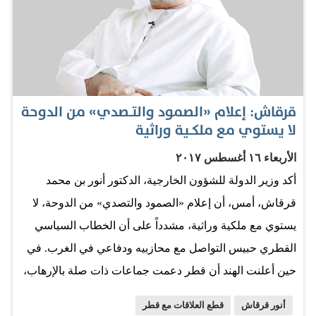
والمراجعة الحيّة للارتزاق ضرورية، فثمن شراء الضمائر
والأقلام مكلف على الخليج والمنطقة». المصدر: الاتحاد
قرقاش: إعلام «الصمود والتــصدي» من الدوحة
لا يستوي مع ملكــية وراثية
الأربعاء ١٦ أغسطس ٢٠١٧
أكد وزير الدولة للشؤون الخارجية، الدكتور أنور بن محمد
قرقاش، أمس، أن إعلام «الصمود والتصدي» من الدوحة، لا
يستوي مع ملكية وراثية، مشدداً على أن الخطاب السياسي
القطري حبيس التواصل مع محازبيه ودفاعي في الغرب. في
حين أعلنت الهند أن قطر دعمت جماعات ذات صلة بالإرهاب،
تحت غطاء «الأعمال الخيرية». وقال قرقاش في تغريدة على
أنور قرقاش
قطع العلاقات مع قطر
حسابه على «تويتر»، أمس، «الخطاب السياسي القطري