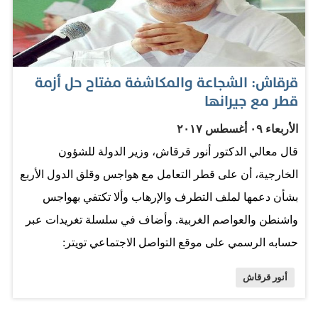
جيرانها ومحيطها، والحلول من خلال التصدي لهذه المشاغل
والحقائق، ارتجاء الحل من الضغط «البعيد» لن يجدي، والحل
في شجاعة مواجهة الأزمة». وتابع قائلا «الشجاعة والمكاشفة
قرقاش: الشجاعة والمكاشفة مفتاح حل أزمة
ضرورية في ظل غياب الثقة وسجل من التحريض، نجاح
قطر مع جيرانها
الدبلوماسية يرتكز إلى مراجعة الدوحة لدعمها للتطرف
الأربعاء ٠٩ أغسطس ٢٠١٧
وتدخلها في شؤون المحيط». وبالتزامن، جددت مصر التأكيد
قال معالي الدكتور أنور قرقاش، وزير الدولة للشؤون
على أن الممارسات التي تقوم بها قطر ضد الدول العربية
الخارجية، أن على قطر التعامل مع هواجس وقلق الدول الأربع
يجب أن تتوقف بأي طريقة كانت، كونها تهدّد الأمن القومي في
بشأن دعمها لملف التطرف والإرهاب وألا تكتفي بهواجس
العالم أجمع. وأشاد السفير المصري لدى السعودية ناصر
واشنطن والعواصم الغربية. وأضاف في سلسلة تغريدات عبر
حمدي بالتكاتف الذي تم بين مصر والسعودية والإمارات
حسابه الرسمي على موقع التواصل الاجتماعي تويتر:
والبحرين ضد قطر…
"المنطقي أن تتعامل قطر مع هواجس وقلق الدول الأربع
أنور قرقاش
بشأن دعمها لملف التطرف والإرهاب ولا تكتفي بهواجس
واشنطن والعواصم الغربية،أزمة قطر مع عالمها". وتابع: