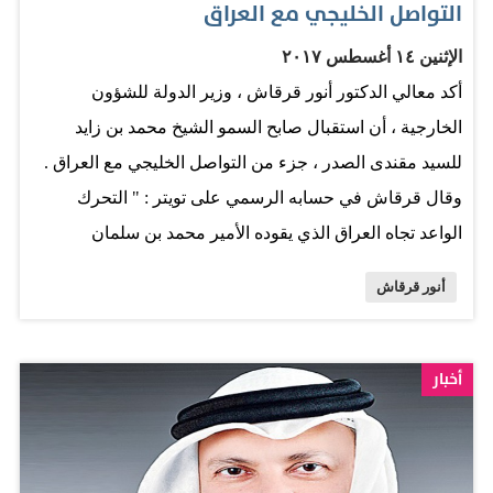
التواصل الخليجي مع العراق
"للخروج من هذه المتاهة وهذا النفق المظلم أمام الدوحة
الإثنين ١٤ أغسطس ٢٠١٧
فرصة للعودة للمنطق والواقع أساسه المطالب 13 كإطار
أكد معالي الدكتور أنور قرقاش ، وزير الدولة للشؤون
للتفاوض والإقرار بأن الحل في الرياض ". المصدر: الاتحاد
الخارجية ، أن استقبال صابح السمو الشيخ محمد بن زايد
للسيد مقندى الصدر ، جزء من التواصل الخليجي مع العراق .
وقال قرقاش في حسابه الرسمي على تويتر : " التحرك
الواعد تجاه العراق الذي يقوده الأمير محمد بن سلمان
بمشاركة الإمارات والبحرين مثال على تأثير دول الخليج متى
أنور قرقاش
ما توحدت الرؤية والأهداف ". وأضاف : " وإستقبال الشيخ
محمد بن زايد للسيد مقتدى الصدر جزء من التواصل الخليجي
مع العراق، بدأنا كمجموعة مرحلة بناء الجسور والعمل
أخبار
الجماعي المخلص ". وأكد قرقاش أن لتصريح الشيخ محمد بن
زايد بعد لقائه مع السيد مقتدى الصدر دلالات مهمة، مشددا
على أن طموحنا أن نرى عراقا عربيا مزدهرا مستقرا، ..