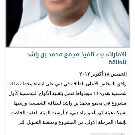
قضية مهمة، ودولة الإمارات تستثمر في قطاع الطاقة
المتجددة وهي مساهمة فعالة وناجحة. وفيما يلي نص الحوار
الذي أجراه الإعلامي حامد رعاب مع بيل غيتس خلال زيارته
للدولة الأسبوع الماضي: أسباب الزيارة بيل غيتس نرحب بك
في أبوظبي لو نتعرف حول سبب زيارتك للعاصمة أبوظبي؟ أنا
سعيد بعودتي إلى ابوظبي، هناك الكثير من الأحداث المهمة…
الامارات: بدء تنفيذ مجمع محمد بن راشد
للطاقة
الخميس ١٨ أكتوبر ٢٠١٢
وافق المجلس الاعلى للطاقة في دبي على انشاء محطة طاقة
شمسية بقدرة 13 ميجاواط تعمل بتقنية الألواح الشمسية كأول
مشروع في مجمع محمد بن راشد للطاقة الشمسية وربطها
بشبكة هيئة كهرباء ومياه دبي، اذ أرست الهيئة العقود الخاصة
بإنشاء المرحلة الاولى من المشروع ومحطة التحويل التي
تربطها بالشبكة على شركة فرست سولار. ويأتي ذلك انطلاقاً