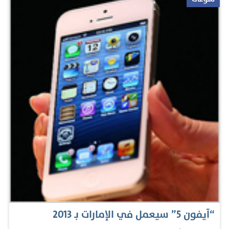
أبرز أهمية مساندة الدول العربية والأفروآسيوية لمصر لتحرير
أرضها واسترداد حقوقها، وعلى رأس هذه الدول دولة الإمارات
ورئيسها الراحل الشيخ زايد بن سلطان آل نهيان، حيث تم
تقديم درع المنظمة للسفارة الإماراتية بالقاهرة، عرفانًا بدور
الشيخ زايد - رحمه الله. وتضمن الاحتفال كلمات عدة من
الحضور، أشادت بذكرى الشيخ زايد ومواقفه خلال حرب
أكتوبر، حيث ركز الحضور على استضافة الشيخ زايد لنحو 40
صحافيًا أجنبيًا؛ لتغطية الحرب على الجبهتين المصرية
والسورية من أجل نقل الصورة الصحيحة للغرب دون تزييف.
وقال حسن الرميثي رئيس إقليم آسيا للمنظمة العالمية
للكتاب الإفريقيين والآسيويين، إن اختيار المنظمة لتكريم
الشيخ زايد، طيب الله ثراه، جاء تقديرًا لدوره في الحرب
والسلام، حيث تشهد مصر وسوريا بالكثير من عطاءات الشيخ
“آيفون 5” سيعمل في الإمارات بـ 2013
زايد من مدن ومصانع ودعم مادي واستراتيجي. المصدر: البيان