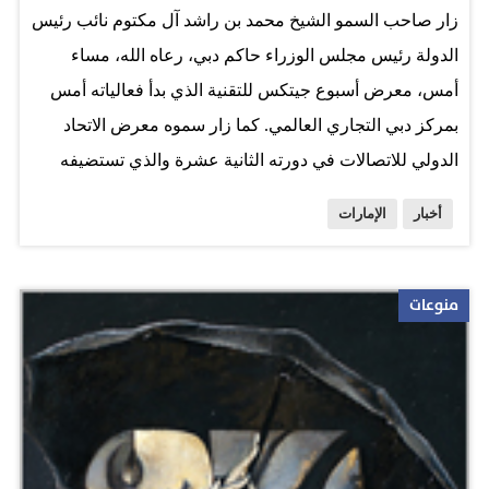
زار صاحب السمو الشيخ محمد بن راشد آل مكتوم نائب رئيس
الدولة رئيس مجلس الوزراء حاكم دبي، رعاه الله، مساء
أمس، معرض أسبوع جيتكس للتقنية الذي بدأ فعالياته أمس
بمركز دبي التجاري العالمي. كما زار سموه معرض الاتحاد
الدولي للاتصالات في دورته الثانية عشرة والذي تستضيفه
الإمارات لأول مرة في المنطقة العربية.
أخبار
الإمارات
httpv://youtu.be/lxavqW-Xxx0 ورافق سموه خلال الزيارة
سمو الشيخ حمدان بن محمد بن راشد آل مكتوم ولي عهد دبي
ومديرو الدوائر المحلية وكبار الشخصيات. وقام صاحب السمو
منوعات
الشيخ محمد بن راشد آل مكتوم بجولة في مختلف أجنحة
المعرض الذي يشارك فيه 3 آلاف شركة من 54 دولة
ويستضيف عمالقة قطاع تكنولوجيا المعلومات. وفي جناح
الحكومة الاتحادية الإلكترونية اطلع سموه على برنامج بوابة
الشكاوى والاستفسارات الإلكترونية بالسوق الخليجية