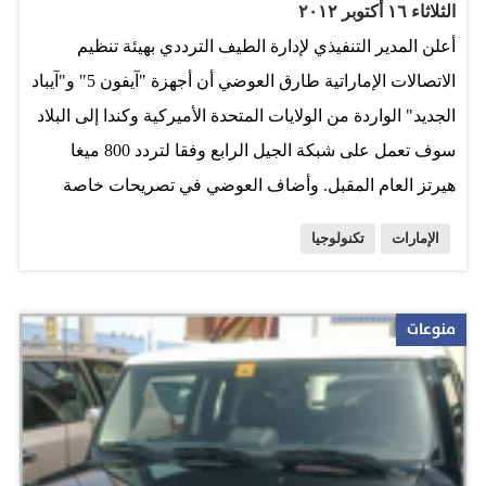
الثلاثاء ١٦ أكتوبر ٢٠١٢
أعلن المدير التنفيذي لإدارة الطيف الترددي بهيئة تنظيم
الاتصالات الإماراتية طارق العوضي أن أجهزة "آيفون 5" و"آيباد
الجديد" الواردة من الولايات المتحدة الأميركية وكندا إلى البلاد
سوف تعمل على شبكة الجيل الرابع وفقا لتردد 800 ميغا
هيرتز العام المقبل. وأضاف العوضي في تصريحات خاصة
لـ"سكاي نيوز عربية" أن أجهزة "آيفون 5" الموجودة داخل
الإمارات
تكنولوجيا
الدولة ستعمل بشكل فعال على شبكة الجيل الرابع إذا كانت
تردداتها توافق ترددات دولة الإمارات وهي 1800 و2500 ميغا
هيرتز. وأوضح أن الدولة سوف تطرح تردد 700 ميغا هيرتز في
منوعات
عام 2015، وبالتالي ستكون شبكة الجيل الرابع داخل الإمارات
متوافقة مع كل الترددات العالمية. وكان خبير تقنية المعلومات
معتز كوكش قد تحدث لـ"سكاي نيوز عربية" قائلا "إن هاتف
"آيفون 5" الجديد الموجود بالأسواق الإماراتية لا يعمل بشكل