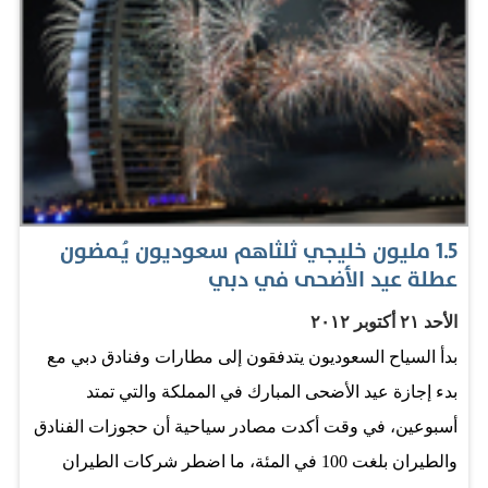
سعيد سليمان مدير عام دائرة التشريفات والضيافة بدبي،
وهلال سعيد المري الرئيس التنفيذي لمركز دبي التجاري
العالمي، وآخرون.. تفقدوا قاعة المنتدى الرئيسة في مركز
دبي التجاري العالمي. والقاعات الفرعية التي ستحتضن
الاجتماعات الفرعية والجانبية للمشاركين في المنتدى،
واطمأنوا إلى جهوزية هذه القاعات، واستكمال الاستعدادات
الخاصة بإنجاح هذا الحدث العالمي، الذي يعقد للمرة الأولى
1.5 مليون خليجي ثلثاهم سعوديون يُـمضون
عطلة عيد الأضحى في دبي
خارج مقر الأمم المتحدة في نيويورك. وقد أبدى سمو الشيخ
أحمد بن…
الأحد ٢١ أكتوبر ٢٠١٢
بدأ السياح السعوديون يتدفقون إلى مطارات وفنادق دبي مع
بدء إجازة عيد الأضحى المبارك في المملكة والتي تمتد
أسبوعين، في وقت أكدت مصادر سياحية أن حجوزات الفنادق
والطيران بلغت 100 في المئة، ما اضطر شركات الطيران