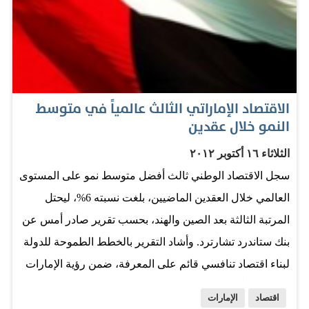
الناحية اليسرى، فيما جلست رابعة فوق المركبة، لافتاً إلى أن
الفتيات كن يُخرجن نصف أجسادهن من المركبة.
httpv://youtu.be/UdOmGiridIY وتابع أن السيارة دخلت دوار
الورقاء وأثناء دورانها تدلت فتاة صغيرة منها إلى درجة
أوشكت على السقوط، وتعريض حياتها للخطر بسبب اختلال
الاقتصاد الإماراتي الثالث عالمياً في متوسط
النمو خلال عقدين
توازنها بعد أن انزلقت قدماها، مشيراً إلى أن الفتاة تمسكت
بيدها بصعوبة في اللحظات…
الثلاثاء ١٦ أكتوبر ٢٠١٢
سجل الاقتصاد الوطني ثالث أفضل متوسط نمو على المستوى
العالمي خلال العقدين الماضيين، بلغت نسبته 6%، ليحتل
المرتبة الثالثة بعد الصين والهند، بحسب تقرير صادر أمس عن
بنك ستاندرد تشارترد. وأشاد التقرير بالخطط الطموحة للدولة
لبناء اقتصاد تنافسي قائم على المعرفة، ضمن رؤية الإمارات
2012، داعياً إلى ضرورة التركيز على رفع مستويات الإنتاجية
اقتصاد
الإمارات
العمالية لضمان استدامة النمو خلال السنوات المقبلة. وأوضح