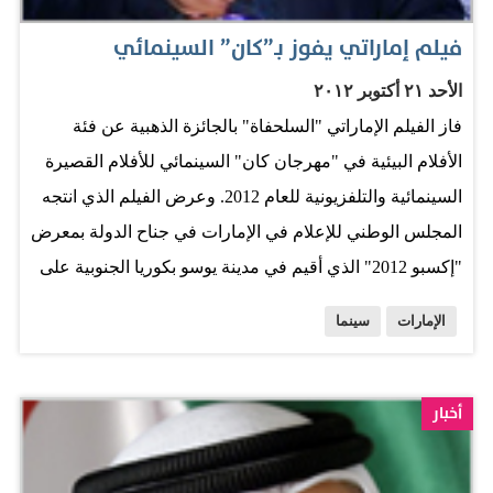
سعيد محمد الطاير…
فيلم إماراتي يفوز بـ”كان” السينمائي
الأحد ٢١ أكتوبر ٢٠١٢
فاز الفيلم الإماراتي "السلحفاة" بالجائزة الذهبية عن فئة
الأفلام البيئية في "مهرجان كان" السينمائي للأفلام القصيرة
السينمائية والتلفزيونية للعام 2012. وعرض الفيلم الذي انتجه
المجلس الوطني للإعلام في الإمارات في جناح الدولة بمعرض
"إكسبو 2012" الذي أقيم في مدينة يوسو بكوريا الجنوبية على
مدى 3 أشهر. ويشارك في الفيلم الفتى الإماراتي أحمد
الإمارات
سينما
الظهوري بدور "علي" الذي يصمم على التصدي لخطر
الأكياس البلاستيكية على البيئة البحرية في الإمارات من خلال
حظر استخدام الأكياس غير القابلة للتحلل، حسب ما افادت
أخبار
وكالة أنباء الإمارات السبت. وكانت الإمارات طبقت مبادرة
التصدي لخطر تلك الأكياس بمتابعة من وزارة البيئة وهيئة