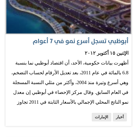
فرعاً في مختلف بلدان العالم. ويتزامن مع هذين المزادين
إقامة دار المزادات العالمية "كريستيز"، لندوة " من المحلية
إلى العالمية الفن في الشرق الأوسط" في فترة الظهيرة
بقاعة "الغودلفين" بفندق أبراج الإمارات. ويشارك في الندوة،
أبوظبي تسجل أسرع نمو في 7 أعوام
الفنان المحلي سعيد خليفة، مع خبيرة "كريستيز" هالة خياط،
الإثنين ١٥ أكتوبر ٢٠١٢
…
أظهرت بيانات حكومية، الأحد، أن اقتصاد أبوظبي نما بنسبة
6.8 بالمائة في عام 2011، بعد تعديل الأرقام لحساب التضخم،
وهي أسرع وتيرة منذ 2004، وأكثر من مثلي النسبة المسجلة
في العام السابق. وقال مركز الإحصاء في أبوظبي إن معدل
نمو الناتج المحلي الإجمالي بالأسعار الثابتة في 2011 تجاوز
جميع التوقعات والتقديرات لجهات داخلية وخارجية. وارتفع
أخبار
الإمارات
الناتج المحلي الحقيقي لأبوظبي ثلاثة بالمائة في 2010. وتسهم
أبوظبي بمعظم إنتاج الإمارات من النفط الخام، ونحو 65