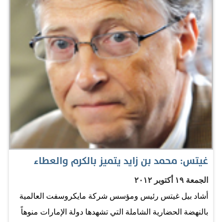
منصب نائب مدير الجامعة. وعين مستشاراً لوزير التربية
والتعليم، وعضواً في كثير من اللجان في ،2006 وكان من
أهمها عضو الهيئة العلمية لجائزة الشيخ زايد للكتاب. الدكتور
علي راشد النعيمي في "حديث الخليج" - انقر هنا لمشاهدة
الحلقة المصدر: الامارات اليوم
غيتس: محمد بن زايد يتميز بالكرم والعطاء
الجمعة ١٩ أكتوبر ٢٠١٢
أشاد بيل غيتس رئيس ومؤسس شركة مايكروسفت العالمية
بالنهضة الحضارية الشاملة التي تشهدها دولة الإمارات منوهاً