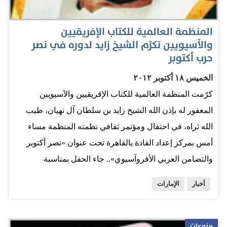
التحويل التي تربطها بالشبكة على شركة فرست سولار، بعد
تقييم العروض الستة التي تلقتها…
المنظمة العالمية للكتاب الإفريقيين
والآسيويين تكرّم الشيخ زايد لدوره في نصر
حرب أكتوبر
الخميس ١٨ أكتوبر ٢٠١٢
كرّمت المنظمة العالمية للكتاب الإفريقيين والآسيويين
المغفور له بإذن الله الشيخ زايد بن سلطان آل نهيان، طيب
الله ثراه، في احتفال ومؤتمر ثقافي نظمته المنظمة مساء
أمس بمركز إعداد القادة بالقاهرة تحت عنوان «نصر أكتوبر
والتضامن العربي الأفروآسيوي».. جاء الحفل بمناسبة
احتفالات مصر والعرب والعالم الحر بأعياد النصر وتأمين
أخبار
الإمارات
وتعمير سيناء. وصرح نائب رئيس تحرير الموقع الإلكتروني
للمنظمة العالمية للكتاب الإفريقيين والآسيويين وعضو مجلس
الإدارة عمر الصوالحي، لـ"البيان"، أن المؤتمر الذي عقد أمس
منوعات