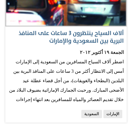
بلغ خلال عيد الفطر الماضي نحو 800 ألف عندما لم تتجاوز
العطلة أربعة أيام، فكيف إذا كانت أسبوعين». وأشعل تمديد
احتفالات عيد الأضحى في دبي إلى أسبوعين سوق الفنادق
في…
آلاف السياح ينتظرون 3 ساعات على المنافذ
البرية بين السعودية والإمارات
الجمعة ١٩ أكتوبر ٢٠١٢
اضطر آلاف السياح المسافرين من السعودية إلى الإمارات
أمس إلى الانتظار أكثر من 3 ساعات على المنافذ البرية بين
البلدين (البطحاء والغويفات)، من أجل قضاء عطلة عيد
الأضحى المبارك. ورحبت الجمارك الإماراتية بضيوف البلاد من
خلال تقديم العصائر والمياه للمسافرين بعد انتهاء إجراءات
دخولهم. المصدر: جريدة الحياة
الإمارات
السعودية