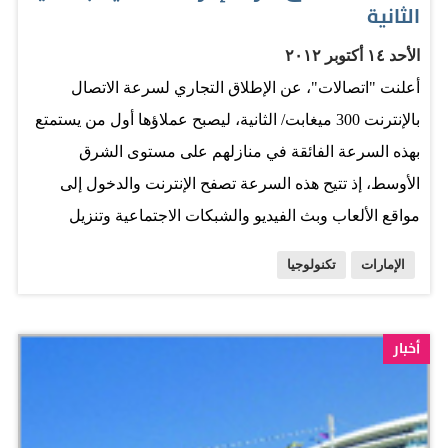
الثانية
الأحد ١٤ أكتوبر ٢٠١٢
أعلنت "اتصالات"، عن الإطلاق التجاري لسرعة الاتصال
بالإنترنت 300 ميغابت/ الثانية، ليصبح عملاؤها أول من يستمتع
بهذه السرعة الفائقة في منازلهم على مستوى الشرق
الأوسط، إذ تتيح هذه السرعة تصفح الإنترنت والدخول إلى
مواقع الألعاب وبث الفيديو والشبكات الاجتماعية وتنزيل
المحتوى الإلكتروني بسرعة فائقة. وبهذا سيتمكن عملاء
الإمارات
تكنولوجيا
"اتصالات" المشتركين بخدمة "ئي لايف" بباقتيها الثنائية
والثلاثية من الاستمتاع بسرعة إنترنت أعلى بـ 3 مرات من أي
خدمة متوفرة في السوق حاليا وذلك ابتداء من نهاية أكتوبر
أخبار
2012 . كما توفر "اتصالات" لعملائها ابتداء من اليوم، خدمة "ئي
لايف" بسرعة 100 ميغابت/ الثانية، التي تتيح الاستمتاع
بخدمات التلفزيون والهاتف الثابت والإنترنت ضمن حساب