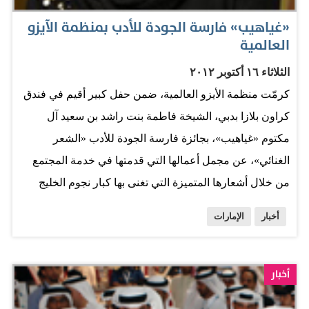
المعرفة، والتي جاءت ضمن الأوليات الاستراتيجية السبع التي
«غياهيب» فارسة الجودة للأدب بمنظمة الآيزو
العالمية
أبرزت…
الثلاثاء ١٦ أكتوبر ٢٠١٢
كرمّت منظمة الأيزو العالمية، ضمن حفل كبير أقيم في فندق
كراون بلازا بدبي، الشيخة فاطمة بنت راشد بن سعيد آل
مكتوم «غياهيب»، بجائزة فارسة الجودة للأدب «الشعر
الغنائي»، عن مجمل أعمالها التي قدمتها في خدمة المجتمع
من خلال أشعارها المتميزة التي تغنى بها كبار نجوم الخليج
والوطن العربي، بحضور الشيخة مريم بنت محمد بن راشد آل
أخبار
الإمارات
مكتوم، التي تكرمت بتسلم الجائزة بالنيابة عن الشاعرة
غياهيب، كما تسلم الفنان حسين الجسمي الذي تغنى
بمجموعة كبيرة من قصائد الشاعرة غياهيب، جائزة فارس
أخبار
الجودة عن فئة الفن والطرب العربي. أكدت الشيخة مريم بنت