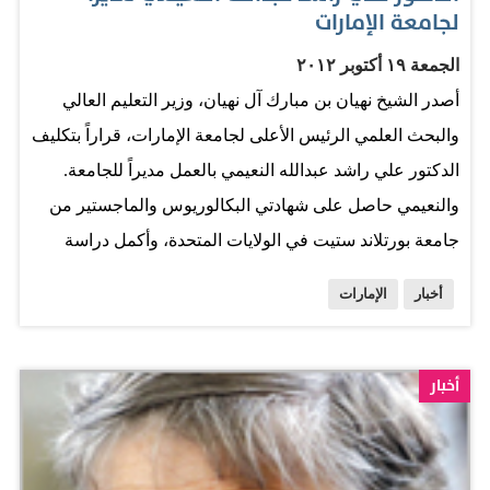
لجامعة الإمارات
الجمعة ١٩ أكتوبر ٢٠١٢
أصدر الشيخ نهيان بن مبارك آل نهيان، وزير التعليم العالي
والبحث العلمي الرئيس الأعلى لجامعة الإمارات، قراراً بتكليف
الدكتور علي راشد عبدالله النعيمي بالعمل مديراً للجامعة.
والنعيمي حاصل على شهادتي البكالوريوس والماجستير من
جامعة بورتلاند ستيت في الولايات المتحدة، وأكمل دراسة
الدكتوراه في جامعة الإمام محمد بن سعود في السعودية،
أخبار
الإمارات
وتدرج في الوظائف الأكاديمية والعلمية، إذ عمل منذ عام 1991
عضو هيئة تدريس بكلية التربية في جامعة الإمارات، ومن
1992 إلى 1994 عمل مساعد عميد كلية التربية للبحث العلمي،
أخبار
ومن 1994 وحتى 1999 تولى مهامه نائب مدير الجامعة لشؤون
الطلبة، ومن 1999 وحتى 2004 تولى منصب نائب مدير
الجامعة للشؤون الأكاديمية، ومن 2004 وحتى 2005 تولى