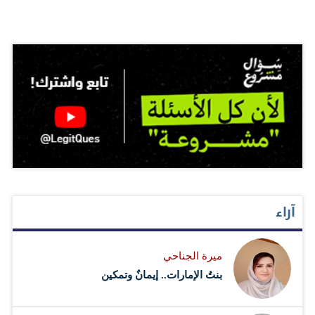
آراء
ميرة الجناحي
بنتُ الإمارات.. إيمانٌ وتمكين