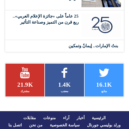
25 عاماً على «جائزة الإعلام العربي»..
ربع قرن من التميز وصناعة التأثير
بنتُ الإمارات.. إيمانٌ وتمكين
21.9K
1.4K
16.1K
متابع
معجب
مشترك
الرئيسية
أخبار
آراء
منوعات
مقابلات
ورلد بوليسي جورنال
سياسة الخصوصية
من نحن
اتصل بنا