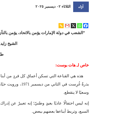
آراء
الثلاثاء ٠٢ ديسمبر ٢٠٢٥
‏”الشعب في دولة الإمارات يؤمن بالاتحاد، يؤمن بالتآز
الشيخ زايد
طيّ
خاص لـ هات بوست:
هذه هي القناعة التي تسكن أعماق كل فردٍ من أبناء 
بذرةٌ غُرِست في الثاني
وسعيًا لا ينقطع.
إنه ليس احتفالًا عاديًا بعيدٍ وطنيّ؛ إنه تعبيرٌ عن إدرا
السبع، وتربط أبناءها بعضهم ببعض.