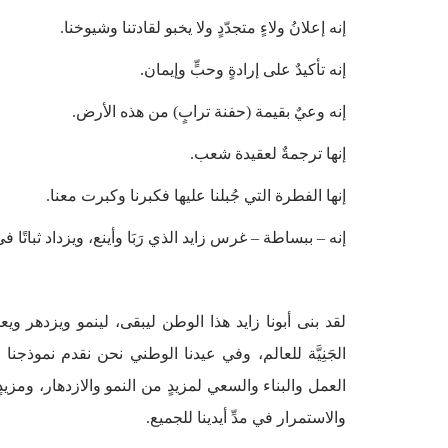
إنه إعلانُ ولاءٍ متجدّدٍ ولا يخبو لقادتنا وشيوخنا.
إنه تأكيدٌ على إرادةٍ وحبٍّ وإيمان.
إنه وعيٌ بقيمة (حفنة ترابٍ) من هذه الأرض.
إنها ترجمةٌ لعقيدة شعب.
إنها الفطرة التي جُبلنا عليها فكبرنا وكبرت معنا.
إنه – ببساطة – غرس زايد الذي رَبَا وأينع، ويزداد ثباتًا
لقد بنى أبونا زايد هذا الوطن ليبقى، لينمو ويزدهر ويعت
الجَنِيَّة للعالم، وفي عيدنا الوطني نحن نقدم نموذج
العمل والبناء والسعي لمزيدٍ من النمو والازدهار، ومزيدٍ
والاستمرار في مدِّ أيدينا للجميع.