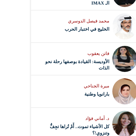
الـ IMAX
محمد فيصل الدوسري ​
‏الخليج في اختبار الحرب
فاتن يعقوب
الأوديسة: القيادة بوصفها رحلة نحو
الذات
ميرة الجناحي
بارانويا وطنية
د. أماني فؤاد
كل الأشياء تموت.. أَمْ تُراها تجِفُّ
وتنزوي!؟