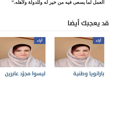
العمل لما يسعى فيه من خير له وللدولة ولأهله.”
قد يعجبك أيضا
آراء
آراء
بارانويا وطنية
ليسوا مجرّد عابرين