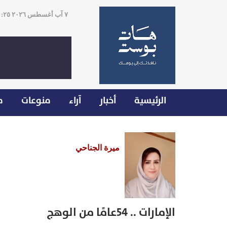
٧ آب أغسطس ٢٠٢٦ ١٠:٢٥
الرئيسية
أخبار
آراء
منوعات
م
ميرة الجناحي
الإمارات .. 54عامًا من الوهج