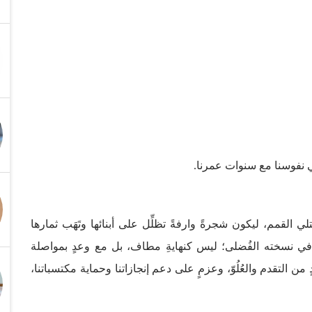
 في نفوسنا مع سنوات عمرنا.
لي القمم، ليكون شجرةً وارفةً تظلِّل على أبنائها وتَهَب ثمارها
نا في نسخته الفُضلى؛ ليس كنهايةِ مطاف، بل مع وعدٍ بمواصلة
 من التقدم والعُلُوّ، وعزمٍ على دعم إنجازاتنا وحماية مكتسباتنا،