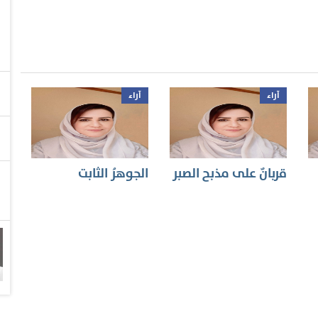
آراء
آراء
قربانٌ على مذبح الصبر
الجوهرُ الثابت