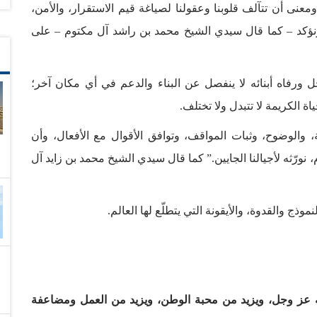
معنى أن تتآلف قلوبنا وعقولنا لصياغة قيم الاستقرار، والأمن،
ونؤكد – كما قال سيدي الشيخ محمد بن راشد آل مكتوم – على
ل ورفاه أبنائه لا ينفصل عن البناء والدعم في أي مكان آخر؛
ة الكريمة لا تتبدل ولا تختلف.
، والوضوح، وثبات المواقف، وتوافق الأقوال مع الأفعال، وأن
 نورّثه لأجيالنا الجايين.” كما قال سيدي الشيخ محمد بن زايد آل
وذج والقدوة، والأيقونة التي يتطلّع لها العالم.
له عز وجل، ويزيد من محبة الوطن، ويزيد من العمل ومضاعفة