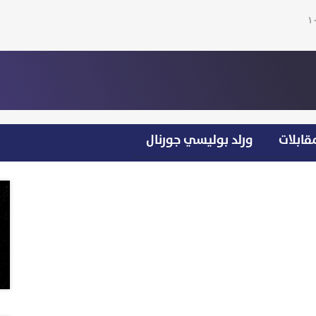
قابلات
ورلد بوليسي جورنال