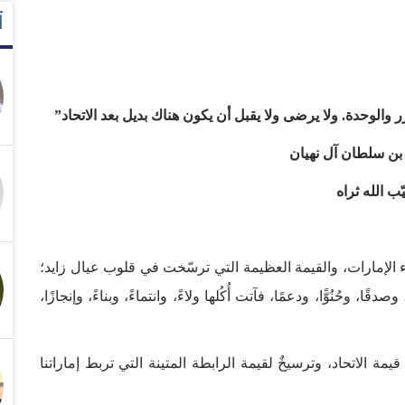
آ
ر والوحدة. ولا يرضى ولا يقبل أن يكون هناك بديل بعد الاتحاد”
 بن سلطان آل نهيان
ب الله ثراه
الإمارات، والقيمة العظيمة التي ترسّخت في قلوب عيال زايد؛
 من ديسمبر 1971، ورويت حبًا، وصدقًا، وحُنُوًّا، ودعمًا، فآتت أُكُلها ولاءً، وانتماءً، وبناءً، وإنجازًا،
ك قيمة الاتحاد، وترسيخٌ لقيمة الرابطة المتينة التي تربط إماراتنا