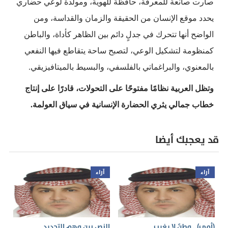
صارت صانعة للمعرفة، حافظة للهوية، ومولِّدة لوعي حضاري
يحدد موقع الإنسان من الحقيقة والزمان والقداسة، ومن
الواضح أنها تتحرك في جدلٍ دائم بين الظاهر كأداة، والباطن
كمنظومة لتشكيل الوعي، لتصبح ساحة يتقاطع فيها النفعي
بالمعنوي، والبراغماتي بالفلسفي، والبسيط بالميتافيزيقي.
وتظل العربية نظامًا مفتوحًا على التحولات، قادرًا على إنتاج
خطاب جمالي يثري الحضارة الإنسانية في سياق العولمة.
قد يعجبك أيضا
آراء
آراء
(أمي).. وطنٌ لا يغيب
النص بين وهم التحديد