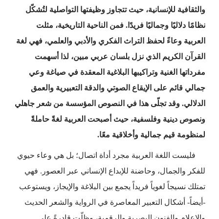
والثقافية للإنسانية، حيث تتجاوز وظيفتها التواصلية لتُشكّل
نظامًا دلاليًا وجماليًا فريدًا. فمن الناحية التاريخية، مثلت
العربية وعاءً لحفظ التراث الفكري والأدبي والعلمي، فهي لغة
القرآن الكريم الذي نزل بلسان عربي مبين، لذا أسهمت
مفرداتها الغنية وتراكيبها البلاغية المعقدة في صياغة وعي
جمالي قائم على الإيقاع الصوتي والدقة التعبيرية والعمق
الدلالي. وقد تجلّى هذا في النصوص المؤسسة من شعر جاهلي
ونصوص دينية وفلسفية، حيث أصبحت العربية لغةً حاملةً
لمنظومة قيم جمالية وأخلاقية معًا.
فليست اللغة العربية مجرد أداة اتصال؛ بل هي وعاء حيوي
للفكر والجمال، وحاضنة للإبداع الإنساني عبر العصور. فهي
تمتلك نسيجاً لغوياً فريداً يجمع بين البلاغة والإيجاز، ويستوعب
-أيضاً- أشكال التعبير المعاصرة في الرواية والشعر الحديث
والإعلام والفنون البصرية والرقمية، وظلّت قادرةً على