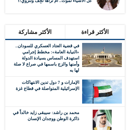
كل الأشياء تموت.. أَمْ تُراها تجِفُّ وتنزوي!؟
الأكثر قراءة
الأكثر مشاركة
في قضية العتاد العسكري للسودان..
«النيابة العامة»: مخطط إجرامي
استهدف المساس بسيادة الدولة
وأمنها والزج باسمها في صراع لا صلة
لها به
الإمارات و 7 دول تدين الانتهاكات
الإسرائيلية المتواصلة في قطاع غزة
محمد بن راشد: سيبقى زايد خالداً في
ذاكرة الوطن ووجدان الإنسان