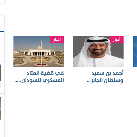
أخبار
أخبار
أحمد بن سعيد
في قضية العتاد
وسلطان الجابر…
العسكري للسودان..…