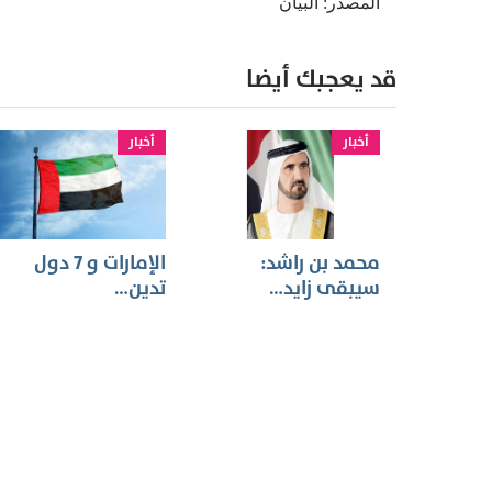
المصدر: البيان
قد يعجبك أيضا
أخبار
أخبار
محمد بن راشد:
الإمارات و 7 دول
سيبقى زايد…
تدين…