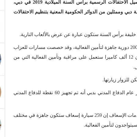
انطلق صباح اليوم المؤتمر الصحفي للإعلان عن تفاصيل الاحتفالات الرسمية برأس السنة الميلادية 2019 في دبي،
ة دبي وممثلين من الدوائر الحكومية المعنية بتنظيم الاحتفالات
 خليفة برأس السنة ستكون عبارة عن عرض بالألعاب النارية.
وقال اللواء عبدالله خليفة المري إن 4 آلاف شرطي و2000 دورية جاهزة لتأمين الفعالية، وقد خصصت مسارات للعزاب
وأخرى للعوائل وتم تخصيص مناطق منفصلة لهم. وأن 12 ألف كاميرا ستعمل على مراقبة وتأمين الفعالية التي من
من جانبه قال اللواء خبير راشد ثاني المطروشي مدير عام الدفاع المدني بدبي أنه تم تجهيز 60 نقطة للدفاع المدني
وقال خليفة بن دراي المدير التنفيذي لمؤسسة دبي لخدمات الإسعاف إن 259 سيارة إسعاف ستكون جاهزة في مختلف