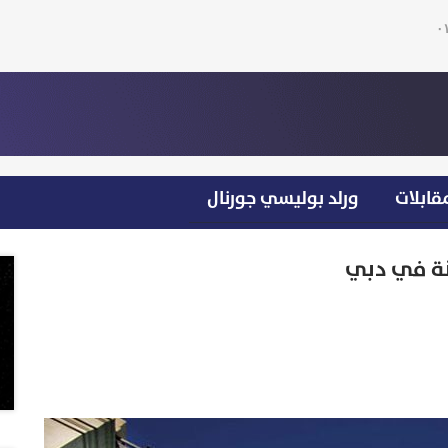
قابلات
ورلد بوليسي جورنال
سنة في دبي