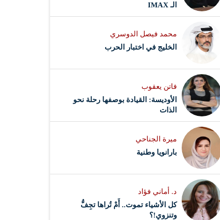
الـ IMAX
محمد فيصل الدوسري ​
‏الخليج في اختبار الحرب
فاتن يعقوب
الأوديسة: القيادة بوصفها رحلة نحو
الذات
ميرة الجناحي
بارانويا وطنية
د. أماني فؤاد
كل الأشياء تموت.. أَمْ تُراها تجِفُّ
وتنزوي!؟