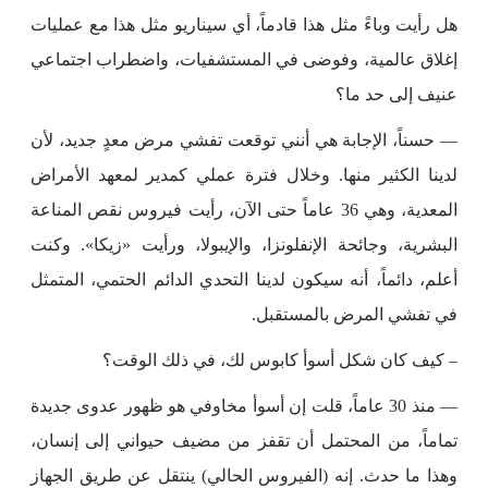
هل رأيت وباءً مثل هذا قادماً، أي سيناريو مثل هذا مع عمليات
إغلاق عالمية، وفوضى في المستشفيات، واضطراب اجتماعي
عنيف إلى حد ما؟
— حسناً، الإجابة هي أنني توقعت تفشي مرض معدٍ جديد، لأن
لدينا الكثير منها. وخلال فترة عملي كمدير لمعهد الأمراض
المعدية، وهي 36 عاماً حتى الآن، رأيت فيروس نقص المناعة
البشرية، وجائحة الإنفلونزا، والإيبولا، ورأيت «زيكا». وكنت
أعلم، دائماً، أنه سيكون لدينا التحدي الدائم الحتمي، المتمثل
في تفشي المرض بالمستقبل.
– كيف كان شكل أسوأ كابوس لك، في ذلك الوقت؟
— منذ 30 عاماً، قلت إن أسوأ مخاوفي هو ظهور عدوى جديدة
تماماً، من المحتمل أن تقفز من مضيف حيواني إلى إنسان،
وهذا ما حدث. إنه (الفيروس الحالي) ينتقل عن طريق الجهاز