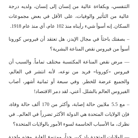
التنفسي، وبكفاءة عالية من إنسان إلى إنسان، ولديه درجة
عالية من التأثير والوفيات، على الأقل في بعض مجموعات
السكان. إنه أسوأ شيء رأيناه منذ 102 عام، أي منذ عام 1918.
– بصفتك باحثاً في مجال الإيدز، هل تعتقد أن فيروس كورونا
أسوأ من فيروس نقص المناعة البشرية؟
— مرض نقص المناعة المكتسبة مختلف تماماً. والسبب أن
فيروس «كورونا» فريد من نوعه، لأنه انتشر في العالم،
والجميع عرضة للخطر. وفي سبعة أو ثمانية أشهر، أصاب
الفيروس العالم بالشلل. أعني، لقد دمر الاقتصاد!
– مع 5.5 ملايين حالة إصابة، وأكثر من 170 ألف حالة وفاة،
فإن الولايات المتحدة هي الدولة الأكثر تضرراً في العالم.. في
نظرك، ما الأسباب الحاسمة لسوء الأمور بالولايات المتحدة؟
— الولايات المتحدة بلد كبير جداً، ومتنوع للغاية. وهذه واحدة