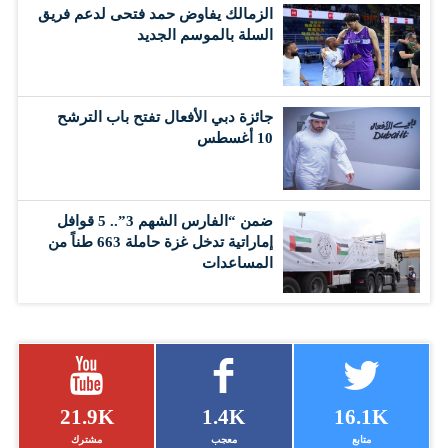
الزمالك يفاوض حمد فتحى لدعم فريق
السلة بالموسم الجديد
جائزة دبي الأفعال تفتح باب الترشح
10 أغسطس
ضمن “الفارس الشهم 3”.. 5 قوافل
إماراتية تدخل غزة حاملة 663 طناً من
المساعدات
21.9K
1.4K
16.1K
متابع
معجب
مشترك