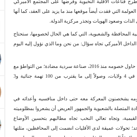
ة طرح قناعات الأقلية النخبوية وفرضها على المجتمع الأميركي
ولمة التي فقدت أيضاً موقعها منذ ما يزيد على العقد، كما أنها
الذات وصعود الهويات وتجذر مركزية الدولة.
ية المحافظة والشعبوية، التي كما هي الحال لخصومها، ستحتاج
داخل الأميركي تجاه سؤال: من نحن وما الذي نؤول إليه اليوم
استهداف ترمب منح الثقافة الترمبية قبلة الحياة بعد أن حاول خصومه منذ 2016، صناعة سردية مضادة؛ من التواطؤ مع
رئيس البرازيل إلى قضايا المطالبة بعزله والمحاكمة في 4 ولايات، وصولاً إلى ما يقترب من 100 تهمة جنائية و3
ومه يشخصنون المعركة معه حتى داخل منافسيه وأعدائه في
دة المتصلة بالشعبوية والجمهور العريض أن يشعروا بمظلوميته
قيمية، وتجاه تعالي النخب تجاه مطالبهم بتحسين الأوضاع
د؛ تحولات عميقة لدى الأقليات انضمت إلى المحافظين، مثلتها