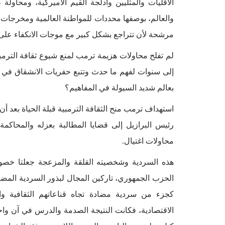
الأقليات والمثليين وأدلجة القيم الأميركية، ومحاول
والعالم، بوصفها محددات للمواطنة العالمية ومخرجات الع
مرشحة لأن تتراجع بشكل كبير مع موجات الانكفاء على 
لم تفلح محاولات هزيمة ترمب لمنع شيوع ثقافة الترمب
إلى سنوات لفهم ما حدث وتتبع حفريات الانشقاق في ال
بعالم شديد السيولة في المفاهيم؟
محاولات اغتيال.
هذه السردية وشخصيته القلقة والمزعجة جعلتا خص
الحزب الجمهوري، تاركين المجال لبذور السردية المضا
كجزء من سردية مضادة تجاه قناعاتهم الثقافية وال
الاقتصادية، فكانت النتيجة الصدمة والدرس في آن واح