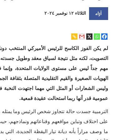
آراء
الثلاثاء ١٢ نوفمبر ٢٠٢٤
لم يكن الفوز الكاسح للرئيس الأميركي المنتخب دونال
التصويت، لكنه مثل نتيجة لسياق معقد وطويل جسدته أفو
مهم جداً ليس على مستوى الولايات المتحدة، وإنما ف
الهويات الصغيرة والقيم التقليدية المتصلة بثقافة ال
وليس الشعارات أو المثل التي مهما اجتهدت النخبة في
عمومية قدر أنها ربما استحالت عقيدة قمعية.
الترمبية جسدت حالة تتجاوز شخص الرئيس وما يمثله م
على اختلاف وتباين مواقعهم وقناعاتهم ونماذجهم، حيث 
ما وصف مراراً بأنه ديانة تيار اليقظة الجديدة، الت