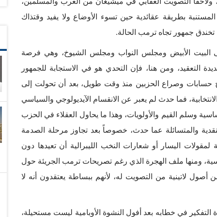
ب، ولاحقاً التصويت العقابي في ميشيغان من العرب والمسلمين،
المستنبة بطريقة عقائدية حين تسوء الأوضاع ولا يفيد وقتذاك
خندق جمهور تجاه ترمب الحالة.
البيت الأبيض ومجلس النواب ومجلس الشيوخ، وهي فرصة
يدة التعقيد، ومن هنا، فإن التحدي هو في الاستجابة للجمهور
ج حسابات وصراع الحزبين منذ وقت طويل، بعد أن تحولت إلى
لانتخابية، فما حدث لم يعبر عن الانقسام الآيديولوجي والسياسي
أساسية وسلم القيم والأولويات، وهذا ما يحاول العقلاء في الحزب
لنقدية والمتسائلة عما حدث، خصوصاً بعد تجاوز مرحلة الصدمة
 لمقولات اليسار أو شعارات النخب الليبرالية أن تعيدها دون
ية، ومنها ملف الهجرة الذي رغم تصريحات ترمب الجريئة حول
من أصول لاتينية من التصويت له، لأنهم ببساطة يعتقدون أنه لا
التفكير في خطابه بعد أفول النشوة الأوبامية ليست مستحيلة،