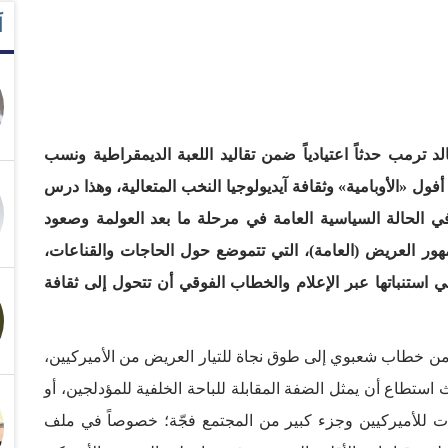
آ
د ترمب حدثاً اعتيادياً ضمن تقاليد اللعبة الديمقراطية ونسب
ل «الأوبامية» وثقافة آيديولوجيا النخب المتعالية، وهذا درس
ي الحالة السياسية العامة في مرحلة ما بعد العولمة وصعود
جمهور العريض (العامة)، التي تتموضع حول الحاجات والقناعات،
 استنباتها عبر الإعلام والخطاب الفوقي أن تتحول إلى ثقافة
ن خطاب شعبوي إلى طوق نجاة للتيار العريض من الأميركيين،
استطاع أن يمثل الضفة المقابلة للباحة الخلفية للمؤدلجين، أو
ي بدت للأميركيين وجزء كبير من المجتمع فجّة؛ خصوصاً في ملف