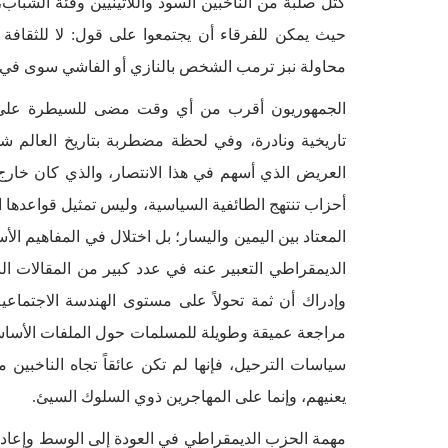
كتل صلبة من الناخبين السود واللاتينيين وفئة الشبا
حيث يمكن للفرقاء أن يجتمعوا على قول: لا للثقافة 
محاولة نبز ترمب الشخص بالنازي أو الفاشي سوى في ت
الجمهوريون أقرب من أي وقت مضى للسيطرة على 
تاريخية ونادرة، وفي لحظة مضطربة بتاريخ العالم شد
العريض الذي أسهم في هذا الانتصار، والذي كان خار
أحزاب تنتهج الطائفية السياسية، وليس تمثيل قواعدها ا
المعتاد بين اليمين واليسار؛ بل اختلال في المفاهيم ال
الديمقراطي التعبير عنه في عدد كبير من المقالات ا
وإدراك أن ثمة تحولاً على مستوى الهندسة الاجتماعية
مراجعة عميقة وطويلة للمسلمات حول الملفات الأساس
سياسات الترحيل، فإنها لم تكن عائقاً تجاه الناخبين 
يعنيهم، وإنما على المهاجرين ذوي السلوك السيئ.
مهمة الحزب الديمقراطي في العودة إلى الوسط وإعادة 