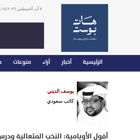
٧ آب أغسطس ٢٠٢٦ ٠٤:١٥
الرئيسية
أخبار
آراء
منوعات
م
يوسف الديني
كاتب سعودي
أفول الأوبامية: النخب المتعالية ودرس 