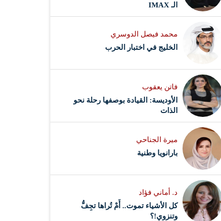
الـ IMAX
محمد فيصل الدوسري ​
‏الخليج في اختبار الحرب
فاتن يعقوب
الأوديسة: القيادة بوصفها رحلة نحو
الذات
ميرة الجناحي
بارانويا وطنية
د. أماني فؤاد
كل الأشياء تموت.. أَمْ تُراها تجِفُّ
وتنزوي!؟