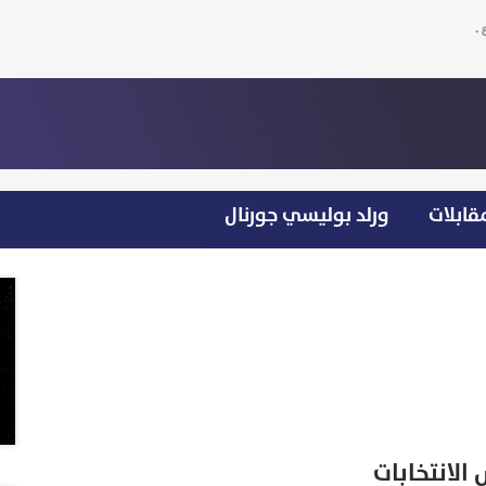
قابلات
ورلد بوليسي جورنال
الانتخابات