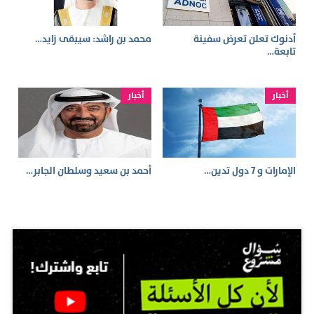
أدنوك تعلن تعرض سفينة
محمد بن راشد: سيبقى زايد…
تابعة…
أخبار
أخبار
الإمارات و 7 دول تدين…
أحمد بن سعيد وسلطان الجابر…