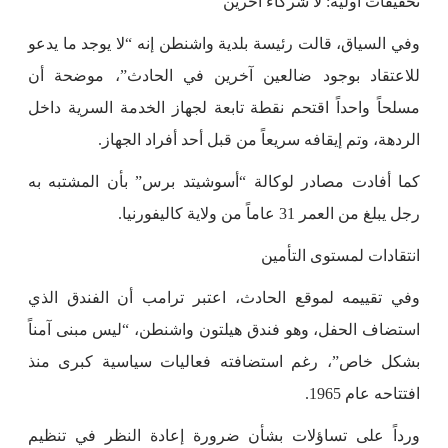
تحقيقات أولية: لا شركاء آخرين
وفي السياق، قالت رئيسة بلدية واشنطن إنه “لا يوجد ما يدعو
للاعتقاد بوجود ضالعين آخرين في الحادث”، موضحة أن
مسلحاً واحداً اقتحم نقطة تابعة لجهاز الخدمة السرية داخل
الردهة، وتم إيقافه سريعاً من قبل أحد أفراد الجهاز.
كما أفادت مصادر لوكالة “أسوشيتد برس” بأن المشتبه به
رجل يبلغ من العمر 31 عاماً من ولاية كاليفورنيا.
انتقادات لمستوى التأمين
وفي تقييمه لموقع الحادث، اعتبر ترامب أن الفندق الذي
استضاف الحفل، وهو فندق هيلتون واشنطن، “ليس مبنى آمناً
بشكل خاص”، رغم استضافته فعاليات سياسية كبرى منذ
افتتاحه عام 1965.
ورداً على تساؤلات بشأن ضرورة إعادة النظر في تنظيم