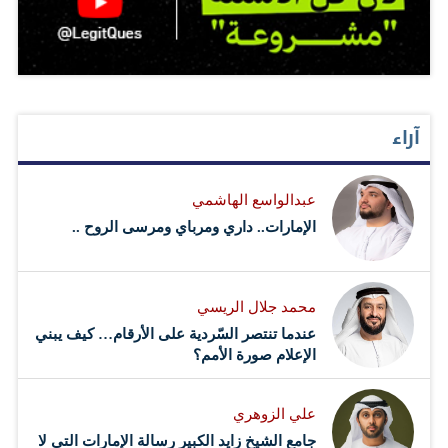
آراء
عبدالواسع الهاشمي
الإمارات.. داري ومرباي ومرسى الروح ..
محمد جلال الريسي
عندما تنتصر السّردية على الأرقام… كيف يبني
الإعلام صورة الأمم؟
علي الزوهري
جامع الشيخ زايد الكبير رسالة الإمارات التي لا