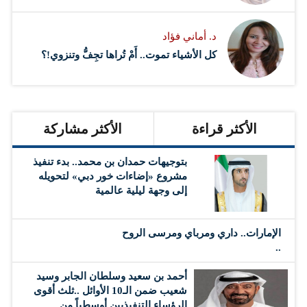
د. أماني فؤاد
كل الأشياء تموت.. أَمْ تُراها تجِفُّ وتنزوي!؟
الأكثر قراءة
الأكثر مشاركة
بتوجيهات حمدان بن محمد.. بدء تنفيذ
مشروع «إضاءات خور دبي» لتحويله
إلى وجهة ليلية عالمية
الإمارات.. داري ومرباي ومرسى الروح
..
أحمد بن سعيد وسلطان الجابر وسيد
شعيب ضمن الـ10 الأوائل ..ثلث أقوى
الرؤساء التنفيذيين أوسطياً من