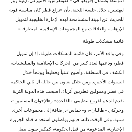
الأوسط وشمال إفريقيا في «الكونغرس» الأميركي، إيلينا روز
ليهتينين، خلال جلسة اللجنة، بأن «نزاع قطر كان مناسبة قوية
للحديث عن البيئة المتسامحة لهذه الإمارة الخليجية لتمويل
الإرهاب، والعلاقات مع المجموعات الإسلامية المتطرفة».
قائمة مشكلات طويلة
وفي واقع الأمر، فإن قائمة المشكلات طويلة، إذ إن تمويل
قطر، ودعمها لعدد كبير من الحركات الإسلامية والميليشيات،
انكشف في المنطقة، وأصبح علنياً وفظيعاً ووقحاً خلال
السنوات الأخيرة. ومن خلال تعاون بين عائلة آل ثاني الحاكمة
في قطر وممولين قطريين أثرياء، أصبحت هذه الدولة الثرية
تقدم الدعم لفروع تنظيمي «القاعدة» و«الإخوان المسلمين»،
وحركتي «طالبان»، و«حماس»، إضافة إلى مجموعات أخرى
سنية. وفي الوقت ذاته، فإنهم يواصلون استخدام قناة الجزيرة
الإخبارية، المدعومة من قبل الحكومة، كمكبر صوت يصل