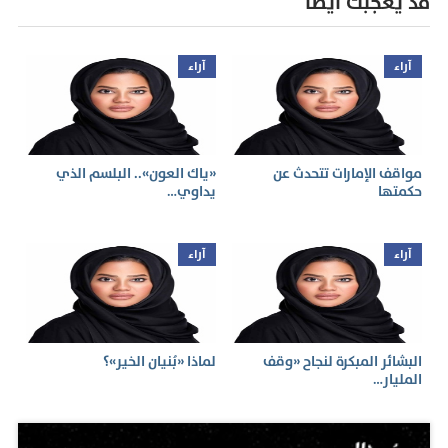
قد يعجبك أيضا
آراء
آراء
مواقف الإمارات تتحدث عن
«ياك العون».. البلسم الذي
حكمتها
يداوي…
آراء
آراء
البشائر المبكرة لنجاح «وقف
لماذا «بُنيان الخير»؟
المليار…