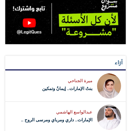
آراء
ميرة الجناحي
بنتُ الإمارات.. إيمانٌ وتمكين
عبدالواسع الهاشمي
الإمارات.. داري ومرباي ومرسى الروح ..