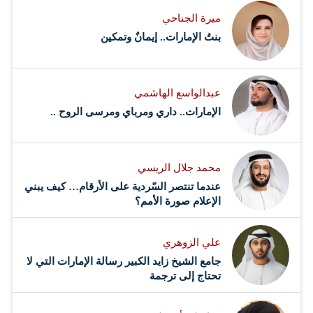
هيئة مكافحة الفساد برأسها لم تتمكن من التفريق بين الشبوك
ميرة الجناحي
والتشبيك، وما أفعله في هذه المساحة ليس إلا اجتهاداً شخصياً
بنتُ الإمارات.. إيمانٌ وتمكين
للوصول وإياهم لتعريفين دقيقين، وتصحيح لما توصلت إليه
في…
عبدالواسع الهاشمي
الإمارات.. داري ومرباي ومرسى الروح ..
محمد جلال الريسي
عندما تنتصر السّردية على الأرقام… كيف يبني
الإعلام صورة الأمم؟
علي الزوهري
جامع الشيخ زايد الكبير رسالة الإمارات التي لا
تحتاج إلى ترجمة