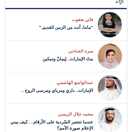
آراء
هيئة مكافحة الفساد برأسها لم تتمكن من التفريق بين الشبوك
والتشبيك، وما أفعله في هذه المساحة ليس إلا اجتهاداً شخصياً
فاتن يعقوب
للوصول وإياهم لتعريفين دقيقين، وتصحيح لما توصلت إليه
“ماما، أنت من الزمن القديم.”
في…
ميرة الجناحي
بنتُ الإمارات.. إيمانٌ وتمكين
عبدالواسع الهاشمي
الإمارات.. داري ومرباي ومرسى الروح ..
محمد جلال الريسي
عندما تنتصر السّردية على الأرقام… كيف يبني
الإعلام صورة الأمم؟