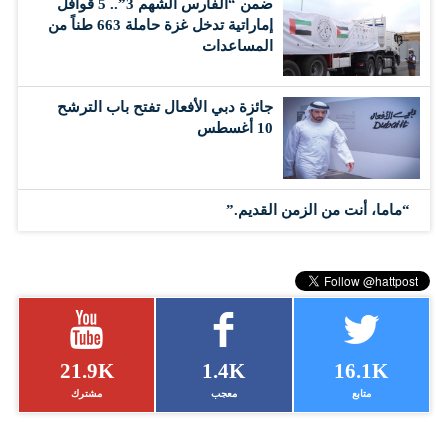
ضمن “الفارس الشهم 3”.. 5 قوافل
إماراتية تدخل غزة حاملة 663 طناً من
المساعدات
جائزة دبي الأفعال تفتح باب الترشح
10 أغسطس
“ماما، أنت من الزمن القديم.”
21.9K
1.4K
16.1K
متابع
معجب
مشترك