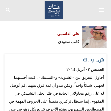
Toggle
navigation
علي القاسمي
كاتب سعودي
ش.. ب.. ك
الخميس ٠٣ أبريل ٢٠١٤
أحاول التفريق بين «الشبوك» و«التشبيك» ، كنت أحسبهما -
لجهلي- شبكاً واحداً، ولكن يبدو أن ثمة فرق بينهما، لم أتوصل
له على رغم محاولاتي الجادة في فك الخلل التشبيكي في
المفهوم، إنما سيظل تركيزي منصباً على الحروف المهمة في
المصطلحين الشهيرين، وهذه الأحرف تتربع بكل زهو في صدر