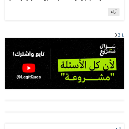
العنوان. الحرف الأول وجدته الحرف الذي تركبه ثلاثة نقاط
آراء
وثلاث أسنان كأسنان المشط، هذا في «خط النسخ» أما في
«الرقعة» فقد تمسح الأسنان في فعل تشبيكي ويكتفى
بالنقاط فقط! الحرف الثاني بريء وطيب لأنه يأتي في
3
2
1
البدايات والبلديات والبلدوزرات والبلوت وما شابهها من
المفردات التجميعية والتشبيكية، أما الحرف الأخير فهو الوهج
الذي يمنح الكبير والكذب والكرش والكتمان حضوراً مختلفاً،
توصلت بعد هذه الهستيريا إلى أن النقاط والأسنان
والبلدوزرات والكبير لا يجتمعون إلا على الفعل «شّبَكَ». فهمت
أن التشبيك يكبر أخته الشبوك «سناً» وهو يتمتع بالوصاية عليها
من باب «أن الرجال قوامون على النساء»، الولد «تشبيك»
عنيد وحساس في الوقت نفسه، وإذا هاجمه أو عانده أحد
ضحى بأخته «شبوك»، وأظن أن الولد بطل في سباق
المسافات الطويلة، فيما أخته تأتي فقط عند مراسم التتويج.