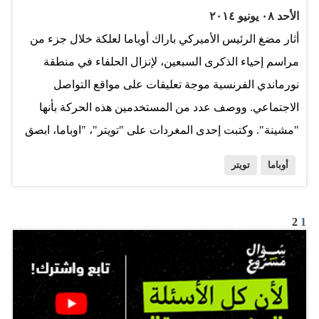
الأحد ٠٨ يونيو ٢٠١٤
أثار مضغ الرئيس الأميركي باراك أوباما لعلكة خلال جزء من
مراسم إحياء الذكرى السبعين، لإنزال الحلفاء في منطقة
نورماندي الفرنسية موجة تعليقات على مواقع التواصل
الاجتماعي. ووصف عدد من المستخدمين هذه الحركة بأنها
"مشينة". وكتبت إحدى المغردات على "تويتر"، "اوباما، ابصق
هذه العلكة"، فيما كتب مستخدم آخر "أوباما يمضغ العلكة
أوباما
تويتر
خلال أداء النشيد الوطني الفرنسي، الا تريد أيضا مشروبات
غازية؟". في حين رأى آخرون في خطوة أوباما دليلا على
ارتياح الرئيس الأميركي وهدوء أعصابه. وقد سبق لأوباما أن
2
1
شوهد يمضغ العلكة خلال مراسم تأبين الزعيم الجنوب افريقي
الراحل نلسون مانديلا في ديسمبر 2013 ما أثار حينها أيضا
موجة ردود فعل على الإنترنت. وغالبا ما يتلقى الرئيس
الأميركي الذي كان مدخنا في السابق، انتقادات بسبب كثرة