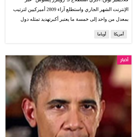
الإنترنت الشهر الجاري واستطلع آراء 2809 أميركيين لترتيب
بمعدل من واحد إلى خمسة ما يعتبر أكبرتهديد تمثله دول
ومنظمات وأفراد على الولايات المتحدة بحيث يمنحواحد لمن لا
أمريكا
أوباما
يمثل أي تهديد وخمسة لمن يمثل تهديدا وشيكا. وأوضحت نتيجة
الاستطلاع أن 34 في المئة من الجمهوريين صنفوا أوباما على
أنه يمثل تهديدا وشيكا متقدما على بوتين (25 بالمئة) الذي اتهم
أخبار
بالعدوان على أوكرانيا والأسد (23 بالمئة) الذي تقول حكومات
غربية إنه استخدم غاز الكلور والبراميل المتفجرة ضد شعبه.
وقال باري غلاسنر عالم الاجتماع ومؤلف كتاب (ثقافة الخوف:
لماذا يخاف الأميركيون من الأشياء الخاطئة) إنه بالنظر إلى
مستوى الاستقطاب في السياسة الأميركية لم تكن هذه النتائج
مفاجئة. وأجرى الاستطلاع في الفترة بين 16 و24 مارس
وتضمن استطلاع آراء 1083 ديمقراطيا و1059 جمهوريا. واعتبر
27 % من الجمهوريين الذين جرى استطلاع رأيهم الحزب