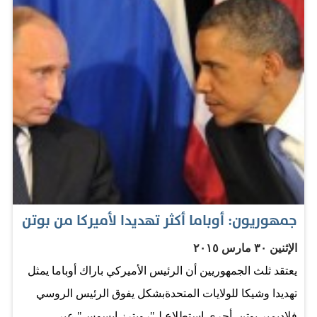
أوباما للعاهل السعودي التوصل مع إيران لاتفاق إطاري بشأن
ملفها النووي، وأبدى حرص بلاده على الأمن والاستقرار في
المنطقة ودول الخليج العربي. كما أكد الرئيس الأميركي التزام
الولايات المتحدة الكامل بدعم قدرات السعودية للدفاع عن
نفسها. المصدر: أبوظبي - سكاي نيوز عربية
جمهوريون: أوباما أكثر تهديدا لأميركا من بوتن
الإثنين ٣٠ مارس ٢٠١٥
يعتقد ثلث الجمهوريين أن الرئيس الأميركي باراك أوباما يمثل
تهديدا وشيكا للولايات المتحدةبشكل يفوق الرئيس الروسي
فلاديمير بوتن. أجري استطلاع لـ"رويترز إبسوس" عبر