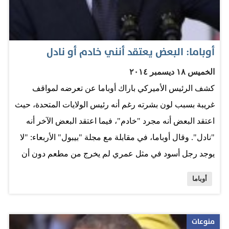
أوباما: البعض يعتقد أنني خادم أو نادل
الخميس ١٨ ديسمبر ٢٠١٤
كشف الرئيس الأميركي باراك أوباما عن تعرضه لمواقف
غريبة بسبب لون بشرته رغم أنه رئيس الولايات المتحدة، حيث
اعتقد البعض أنه مجرد "خادم"، فيما اعتقد البعض الآخر أنه
"نادل". وقال أوباما، في مقابلة مع مجلة "بيبول" الأربعاء: "لا
يوجد رجل أسود في مثل عمري لم يخرج من مطعم دون أن
يتقدم منه أحد ويعطيه مفاتيح سيارته لإيقافها له في مواقف
أوباما
السيارات". أما السيدة الأميركية الأولى ميشيل فقالت مضيفة
إن البعض اعتقد أن زوجها مجرد نادل في حفلة رسمية حيث
طلب منه إحضار فنجان قهوة. وبالنسبة لميشيل نفسها، فقد
منوعات