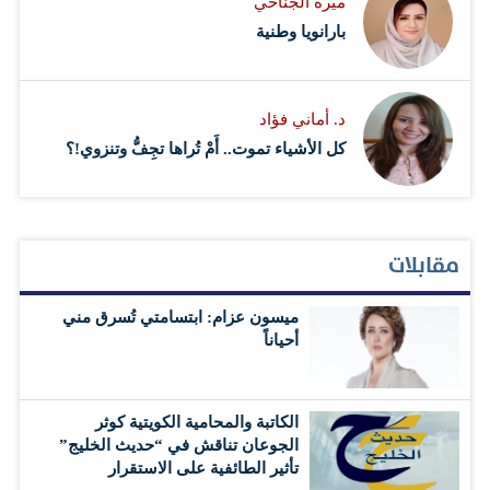
ميرة الجناحي
بارانويا وطنية
د. أماني فؤاد
كل الأشياء تموت.. أَمْ تُراها تجِفُّ وتنزوي!؟
مقابلات
ميسون عزام: ابتسامتي تُسرق مني
أحياناً
الكاتبة والمحامية الكويتية كوثر
الجوعان تناقش في “حديث الخليج”
تأثير الطائفية على الاستقرار