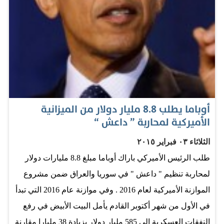
بصراحة«. ورداً على سؤال عن الحياة بشكل عام في البيت
الأبيض، قال إنه مر وقت طويل منذ آخر مرة قاد فيها سيارة أو
أعد وجبة طعام. وفي إشارة مازحة مع الأشخاص الذين
يعتقدون أنه لم يولد في الولايات المتحدة، ذكر الرئيس
الأميركي: »في كينيا قائد السيارة يجلس في الجهة الأخرى«.
المصدر: لوس انجليس - رويترز
أوباما يطلب 8.8 مليار دولار من الميزانية
الأميركية لمحاربة ” داعش “
الثلاثاء ٠٣ فبراير ٢٠١٥
طلب الرئيس الأميركي باراك أوباما مبلغ 8.8 مليارات دولار
لمحاربة تنظيم " داعش " في سوريا والعراق ضمن مشروع
الموازنة الأميركية لعام 2016 . وفي موازنة عام 2016 التي تبدأ
في الأول من شهر أكتوبر القادم يأمل البيت الأبيض في رفع
النفقات العسكرية إلى 585 مليار دولار بزيادة 38 مليارا مقارنة