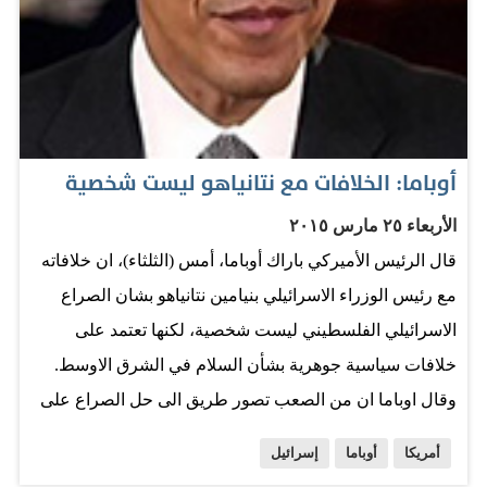
الديمقراطي تهديدا وشيكا للولايات المتحدة في حين اعتبر 22
من الديمقراطيين الحزب الجمهوري تهديدا وشيكا. والناس
الذين جرى استطلاع رأيهم كانوا يشعرون بالقلق خاصة من
التهديدات المتعلقة بهجمات إرهابية محتملة. واعتبر 58 في
المئة من المشاركين متشددي تنظيم الدولة "داعش" تهديدا
أوباما: الخلافات مع نتانياهو ليست شخصية
وشيكا مقابل 43 في المئة لتنظيم القاعدة.…
الأربعاء ٢٥ مارس ٢٠١٥
قال الرئيس الأميركي باراك أوباما، أمس (الثلثاء)، ان خلافاته
مع رئيس الوزراء الاسرائيلي بنيامين نتانياهو بشان الصراع
الاسرائيلي الفلسطيني ليست شخصية، لكنها تعتمد على
خلافات سياسية جوهرية بشأن السلام في الشرق الاوسط.
وقال اوباما ان من الصعب تصور طريق الى حل الصراع على
اساس قيام دولتين -وهو ما تسعى اليه واشنطن منذ وقت
أمريكا
أوباما
إسرائيل
طويل- بالنظر الى تصريحات نتانياهو عشية الانتخابات