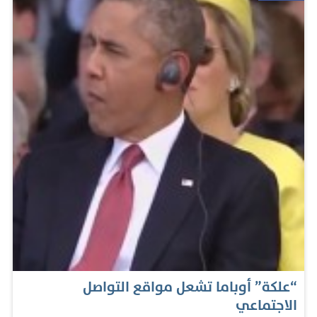
مرت بتجارب مماثلة بعض الشيء، ففيما كانت تتسوق في أحد
المحال التجارية مؤخراً، طلبت منها إحدى المتسوقات أن
تناولها شيئاً من أحد الرفوف. وقالت السيدة الأولى في أميركا
"أعتقد أن الناس ينسون أننا عشنا في البيت الأبيض طيلة 6
سنوات". وأضافت: "قبل ذلك كان باراك أوباما مجرد رجل
أسود يعيش في الحي الجنوبي في شيكاغو، ويواجه معاناة في
الحصول على سيارة أجرة". وجاءت تصريحات باراك وميشيل
أوباما هذه مع زيادة التوتر العرقي في البلاد في أعقاب مقتل
الشاب مايكل براون في مدينة فيرغسون بولاية ميزوري
وإريك غارنر في نيويورك مؤخراً. وقال أوباما إن العلاقات بين
الأعراق في الولايات المتحدة تحسنت، غير أنها بحاجة إلى مزيد
من التقدم والتطور. واضاف أوباما: "إن الخطأ…
“علكة” أوباما تشعل مواقع التواصل
الاجتماعي