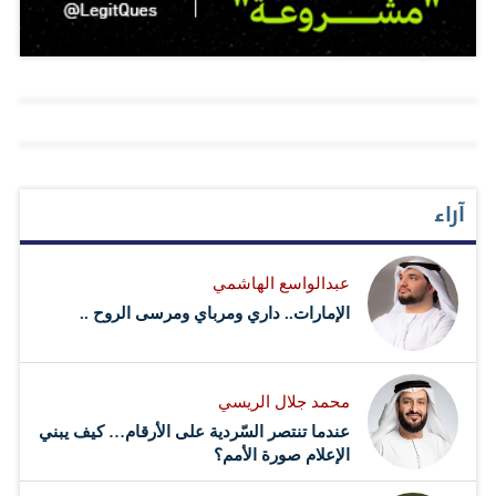
مضغه للعلكة في المناسبات العامة، وهو ما يعزوه مقربون
منه إلى رغبة أوباما بكبح رغبته في التدخين. المصدر: ا ف ب
آراء
عبدالواسع الهاشمي
الإمارات.. داري ومرباي ومرسى الروح ..
محمد جلال الريسي
عندما تنتصر السّردية على الأرقام… كيف يبني
الإعلام صورة الأمم؟