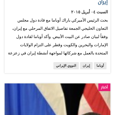
إيران
السبت ٠٤ أبريل ٢٠١٥
بحث الرئيس الأميركي باراك أوباما مع قادة دول مجلس
التعاون الخليجي الجمعة تفاصيل الاتفاق المرحلي مع إيران،
وفقاً لبيان صادر عن البيت الأبيض. وأكد أوباما لقادة دول
الإمارات والبحرين والكويت وقطر على التزام الولايات
المتحدة بالعمل مع شركائها لمواجهة أنشطة إيران في زعزعة
الاستقرار بالمنطقة. وقال البيان إن أوباما تباحث هاتفياً مع
أوباما
إيران
النووي الإيراني
قادة دول الإمارات والبحرين والكويت وقطر بشأن تفاصيل
الاتفاق مع إيران، وأكد لهم أنه "لا اتفاق حتى يتم الاتفاق على
كل شيء مع إيران". ووجه أوباما الدعوة لقادة دول مجلس
أخبار
التعاون للتباحث بشأن إيران في منتجع كامب ديفيد هذا الربيع.
وكان أوباما اتصل الخميس بالعاهل السعودي الملك سلمان بن
عبد العزيز وبحث معه تطورات الملف النووي الإيراني. وأكد