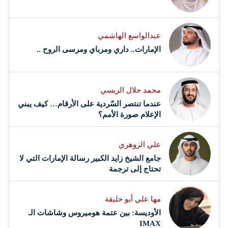
وشعبها... لن تقف أمامي أي عقبات، سوف نبني مستقبل
أفضل... تحيا…
عبدالواسع الهاشمي
الإمارات.. داري ومرباي ومرسى الروح ..
محمد جلال الريسي
عندما تنتصر السّردية على الأرقام… كيف يبني
الإعلام صورة الأمم؟
علي الزوهري
جامع الشيخ زايد الكبير رسالة الإمارات التي لا
تحتاج إلى ترجمة
مها علي أبو حليقة
الأوديسة: بين عتمة هوميروس وشاشات الـ
IMAX