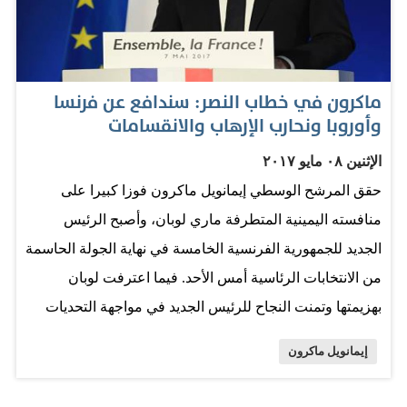
مواجهة «التحديات الكبرى». وأكدت أن النسبة التي حصلت
عليها لم يسبق لها مثيل، وأن الجبهة الوطنية ستكون قوة
المعارضة الرئيسة لماكرون. كما هنأ الرئيس الفرنسي
ماكرون في خطاب النصر: سندافع عن فرنسا
فرانسوا هولاند «بحرارة» ماكرون. واعتبر رئيس الوزراء
وأوروبا ونحارب الإرهاب والانقسامات
الفرنسي برنار كازنوف، أن الشعب الفرنسي، بانتخاب
الإثنين ٠٨ مايو ٢٠١٧
ماكرون «اختار أن يبقى في قلب أوروبا». وشهدت الفترة بين
حقق المرشح الوسطي إيمانويل ماكرون فوزا كبيرا على
دورتي الانتخابات عمليات انضمام واسعة لمعسكر ماكرون
منافسته اليمينية المتطرفة ماري لوبان، وأصبح الرئيس
بهدف قطع الطريق على لوبن. المصدر: الإمارات اليوم
الجديد للجمهورية الفرنسية الخامسة في نهاية الجولة الحاسمة
من الانتخابات الرئاسية أمس الأحد. فيما اعترفت لوبان
بهزيمتها وتمنت النجاح للرئيس الجديد في مواجهة التحديات
الكبرى. من جانبه قال رئيس الوزراء الفرنسي برنار كازنوفا
إيمانويل ماكرون
ان فرنسا اختارت البقاء في أوروبا. وفاز ماكرون بنسبة
تتراوح بين 65.5% و66.1% من الأصوات بحسب تقديرات