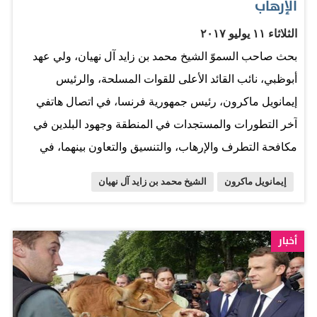
الإرهاب
الثلاثاء ١١ يوليو ٢٠١٧
بحث صاحب السموّ الشيخ محمد بن زايد آل نهيان، ولي عهد
أبوظبي، نائب القائد الأعلى للقوات المسلحة، والرئيس
إيمانويل ماكرون، رئيس جمهورية فرنسا، في اتصال هاتفي
آخر التطورات والمستجدات في المنطقة وجهود البلدين في
مكافحة التطرف والإرهاب، والتنسيق والتعاون بينهما، في
دعم الجهود الإقليمية والدولية في تثبيت ركائز الأمن
إيمانويل ماكرون
الشيخ محمد بن زايد آل نهيان
والاستقرار في المنطقة. من جهة أخرى، تسلم صاحب السمو
الشيخ محمد بن زايد آل نهيان، رسالة خطية من رئيس الوزراء
الياباني شينزو آبي، تتعلق بتعزيز علاقات الصداقةوالتعاون بين
أخبار
البلدين، وذلك خلال استقبال سموّه أمس بقصر البحر يوسوكي
تاكاجي، وزير الدولة للاقتصاد والتجارة والصناعة الياباني،
الذي قام بتسليم الرسالة. على صعيد آخر أكد سموه خلال