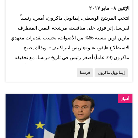
الإثنين ٠٨ مايو ٢٠١٧
انتخب المرشح الوسطي، إيمانويل ماكرون، أمس، رئيساً
لفرنسا، إثر فوزه على منافسته مرشحة اليمين المتطرف
مارين لوبن بنسبة 66% من الأصوات، بحسب تقديرات معهدي
الاستطلاع «ايفوب» و«هاريس انتراكتيف». وبذلك يصبح
ماكرون (39 عاماً) أصغر رئيس في تاريخ فرنسا، مع تحقيقه
فوزاً كبيراً على مرشحة حزب الجبهة الوطنية (48 عاماً).
إيمانويل ماكرون
فرنسا
وماكرون الذي لم يكن معروفاً لدى الفرنسيين قبل ثلاث
سنوات، ويصف نفسه بأنه لا ينتمي «لا إلى اليمن ولا إلى
اليسار»، هزم منافسته لوبن في ختام حملة قاسية، كشفت
أخبار
انقسامات عميقة في فرنسا. واعتبر الرئيس المنتخب أن
«صفحة جديدة تفتح، صفحة الأمل والثقة المستعادة». من
جهتها، اعترفت لوبن بهزيمتها. وقالت إنها اتصلت بماكرون من
أجل تهنئته بفوزه في الانتخابات، وتمنت له «النجاح» في