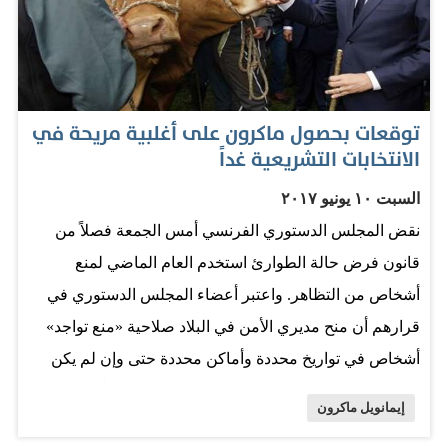
استقباله في قصر البحر أمس، أعضاء اللجنة المنظمة لبرنامج
الملتقى الوطني للطلبة المبتعثين «ملتقى عيال زايد» أن
السمعة الطيبة التي ترسخت عن دولة الإمارات هي نتاج جهود
دؤوبة بذلها آباؤنا المؤسسون وعززها صاحب السمو الشيخ
توقعات بحصول ماكرون على أغلبية مريحة في
خليفة بن زايد آل نهيان رئيس الدولة «حفظه الله» وهو يقود
الانتخابات التشريعية غداً
دولة الإمارات العربية المتحدة إلى أعلى مراتب التقدم
السبت ١٠ يونيو ٢٠١٧
والتطور. كما استقبل سموه أمس في قصر البحر - المشاركين
نقض المجلس الدستوري الفرنسي أمس الجمعة فصلاً من
في الدفعة الأولى لبرنامج علماء المستقبل الذي تنظمه جمعية
قانون فرض حالة الطوارئ استخدم العام الماضي لمنع
«البيت متوحد» بالشراكة مع «شركة إيرباص». المصدر: الخليج
أشخاص من التظاهر. واعتبر أعضاء المجلس الدستوري في
قرارهم أن منح مديري الأمن في البلاد صلاحية «منع تواجد»
أشخاص في تواريخ محددة وأماكن محددة حتى وإن لم يكن
لذلك علاقة بالتهديد الإرهابي هو إجراء فضفاض جداً و«يجب أن
إيمانويل ماكرون
يترافق مع مزيد من الضمانات». ونظر المجلس بهذا الفصل