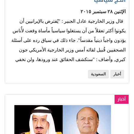
وأهّلت القائمين بخدمة أولئك الضيوف بأحسن ما يكون، بل إن
الإثنين ٢٨ سبتمبر ٢٠١٥
خادم الحرمين الشريفين ظل يقف بنفسه ويشرف على…
قال وزير الخارجية عادل الجبير : "يُفترض بالإيرانيين أن
يكونوا أكثر تعقلاً من أن يستغلوا سياسياً مأساة وقعت لأُناس
يؤدون واجباً دينياً مقدساً". جاء ذلك في سياق رده على أسئلة
الصحفيين قُبيل لقائه أمس وزير الخارجية الأمريكي جون
كيري, وأضاف : "سنكشف الحقائق عند ورودها، ولن نخفي
شيئاً، إذا كان هناك أخطاء ارتكبت في الحج، وسيتحمل
أخبار
السعودية
المسؤولون عنها كامل المسؤولية". وأشار الى أن "المملكة
العربية السعودية لها تاريخ طويل، وخصصت موارد كبيرة في
سبيل خدمة حجاج بيت الله الحرام، وإنجاح أداء مناسك الحج".
أخبار
وعلى هامش اجتماع الدورة الـ «70» للجمعية العامة للأمم
المتحدة، التقى الجبير مع الأمين العام للأمم المتحدة بان كي
مون وبحثا القضايا الإقليمية والدولية، بالإضافة إلى