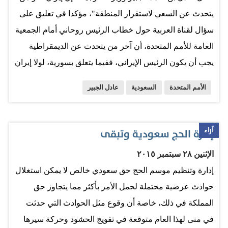
فالحكمة تحتاج للثبات كي…
يتحدث عن السعي لاستقرار المنطقة"، مؤكدا في تعليق على
سؤال لقناة العربية حول خطاب الرئيس روحاني أمام الجمعية
العامة للأمم المتحدة، أن آخر من يتحدث عن الديمقراطية
يجب أن يكون الرئيس الإيراني، ففيما يتعلق بسورية، لولا إيران
لما كان هناك الخراب والدمار والقتل الذي نشهده الآن فيها،
الأمم المتحدة
السعودية
عادل الجبير
فهي تدعم نظام بشار الأسد، عن طريق إرسال آلاف المقاتلين
الإيرانيين، وإشعالهم للفتنة الطائفية بين السنة والشيعة في
سورية والمنطقة بأكملها، وتجنيدهم لميليشيات حزب الله
آراء
إدارة الحج سعودية وتبقى
وميليشيات أخرى في المنطقة وإرسالها لسورية للدفاع عن
الإثنين ٢٨ سبتمبر ٢٠١٥
نظام بشار الأسد". وفي رد على قول روحاني باستعداد إيران
إدارة وتنظيم موسم الحج حق سعودي خالص لا يمكن استغلال
للمساهمة في حل سياسي في اليمن، قال: "إن المشكلة في
حوادث عرضية محتملة لحمل الأمر بأكثر مما يتجاوز حق
اليمن نتيجتها الاستيلاء على السلطة عن طريق الانقلاب الذي
المملكة في ذلك، خاصة أن وقوع مثل الحوادث التي حدثت
قام به الحوثيون ورئيسهم المخلوع صالح، حيث إن الحوثيين
في منى لهذا العام متوقعة في تفويج الحشود وحركة سيرها
خاضوا عدة حروب في اليمن، ولهم روابط مع إيران وهي التي