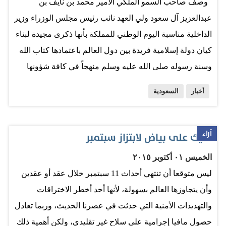
وصف صاحب السمو الملكي الأمير محمد بن نايف بن
الله، فإننا نشكر الله على نعمه التي لا تحصى، ومنَّ بها علينا،
عبدالعزيز آل سعود ولي العهد نائب رئيس مجلس الوزراء وزير
أمناً وأماناً، واستقراراً، رغم ما يحيط بإقليمنا…
الداخلية مناسبة اليوم الوطني للمملكة بأنها ذكرى مجيدة لبناء
كيان دولة إسلامية فريدة بين دول العالم باعتمادها كتاب الله
وسنة رسوله صلى الله عليه وسلم منهجاً في كافة شؤونها
وتعاملاتها. ونوه سمو ولي العهد في كلمة بمناسبة الذكرى
أخبار
السعودية
الخامسة والثمانين لليوم الوطني بالرعاية والاهتمام اللذين
يوليهما خادم الحرمين الشريفين الملك سلمان بن عبدالعزيز
آل سعود أعزه الله ورعاه للحرمين الشريفين وكافة شؤون
آراء
شيك على بياض لابتزاز سبتمبر
المسلمين، مؤكدا أن المملكة العربية السعودية ستشهد بإذن
الخميس ٠١ أكتوبر ٢٠١٥
الله في عهده الزاهر مزيداً من التطور والازدهار والنماء
ليس متوقعا أن تنتهي أحداث 11 سبتمبر خلال عقد أو عقدين
وسيكون للشأن الإسلامي في عمومه مزيد الرعاية والعناية
وأن يتجاوزها العالم بسهولة، لأنها أحد أخطر الاختراقات
من لدنه - حفظه الله -. وفيما يلي نص كلمة سمو ولي العهد:
والتهديدات الأمنية التي حدثت في عصرنا الحديث، وربما تعادل
يحتفل المسلمون في مشارق الأرض ومغاربها بحلول عيد
حصول مافيا إجرامية على سلاح غير تقليدي، ولكن أهمية ذلك