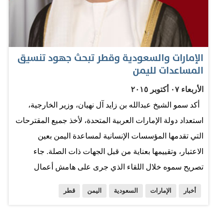
الأموال للخارج، وعن هجرة جماعية للاستثمار الخارجي
البديل، وأن إحدى العواصم الإسلامية الكبرى صارت مزاراً
عاديا لكثير من السعوديين يبحثون عن فرص استثمار
الإمارات والسعودية وقطر تبحث جهود تنسيق
واستقرار كبديل آمن". وكان لابد أن أستعيذ بالله أولا. وقلت
المساعدات لليمن
لهم: "قد يكون صحيحا بعض هذه المخاوف، ولابد أن نكون
شجعاناً ونعترف ان هناك مسببات كي نقلق، فالوضع السياسي
الأربعاء ٠٧ أكتوبر ٢٠١٥
مضطرب بالمنطقة، ووصل الأمر بالفلتان النظامي العالمي
أكد سمو الشيخ عبدالله بن زايد آل نهيان، وزير الخارجية،
في…
استعداد دولة الإمارات العربية المتحدة، لأخذ جميع المقترحات
التي تقدمها المؤسسات الإنسانية لمساعدة اليمن بعين
الاعتبار، وتقييمها بعناية من قبل الجهات ذات الصلة. جاء
تصريح سموه خلال اللقاء الذي جرى على هامش أعمال
الدورة الـ70 للجمعية العامة للأمم المتحدة، والذي شارك فيه
أخبار
الإمارات
السعودية
اليمن
قطر
وزير خارجية السعودية، عادل الجبير، ووزير خارجية قطر،
خالد بن محمد العطية، ووزير خارجية اليمن رياض ياسين،