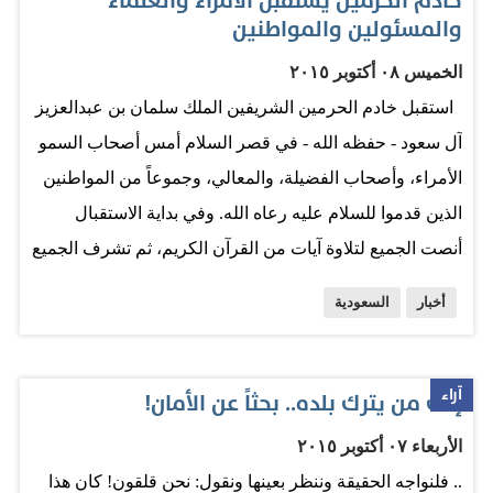
خادم الحرمين يستقبل الأمراء والعلماء
والمسئولين والمواطنين
الخميس ٠٨ أكتوبر ٢٠١٥
استقبل خادم الحرمين الشريفين الملك سلمان بن عبدالعزيز
آل سعود - حفظه الله - في قصر السلام أمس أصحاب السمو
الأمراء، وأصحاب الفضيلة، والمعالي، وجموعاً من المواطنين
الذين قدموا للسلام عليه رعاه الله. وفي بداية الاستقبال
أنصت الجميع لتلاوة آيات من القرآن الكريم، ثم تشرف الجميع
بالسلام على خادم الحرمين الشريفين أيده الله. حضر
أخبار
السعودية
الاستقبال صاحب السمو الأمير محمد بن فهد بن محمد،
وصاحب السمو الملكي الأمير الدكتور منصور بن متعب بن
عبدالعزيز وزير الدولة عضو مجلس الوزراء مستشار خادم
آراء
إلى من يترك بلده.. بحثاً عن الأمان!
الحرمين الشريفين، وصاحب السمو الأمير فهد بن سعود بن
الأربعاء ٠٧ أكتوبر ٢٠١٥
مقرن، وصاحب السمو الأمير الدكتور خالد بن فيصل بن تركي
.. فلنواجه الحقيقة وننظر بعينها ونقول: نحن قلقون! كان هذا