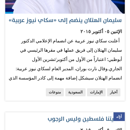
الشؤون الاقتصادية والتنمية سيد أحمد الرايس، ومعالي وزير
المالية المختار ولد اجاي، ومعالي مدير ديوان فخامة الرئيس
سليمان الهتلان ينضم إلى «سكاي نيوز عربية»
أحمد ولد باهية، ومحافظ البنك المركزي عزيز ولد داهي،
الإثنين ٠٥ أكتوبر ٢٠١٥
والسفير لدى المملكة محمد محمود الأمين. المصدر: صحيفة
أعلنت سكاي نيوز عربية عن انضمام الإعلامي الدكتور
الرياض
سليمان الهتلان إلى فريق عملها في مقرها الرئيسي في
أبوظبي؛ اعتباراً من الأول من أكتوبر/تشرين الأول
الجاري.وقال نارت بوران، المدير العام لسكاي نيوز عربية:
انضمام الهتلان سيشكل إضافة مهمة إلى كادر المؤسسة الذي
يضم تحت مظلته نحو 500 إعلامي من خيرة الكفاءات العربية
أخبار
الإمارات
السعودية
منوعات
في 26 مكتباً حول أرجاء الوطن العربي والعالم، وسيسهم
بدوره وخبرته المميزة في تقديم محتوى إعلامي بأسلوب
مبتكر على الشاشة، ضمن إطلالة جديدة سيتم الإعلان عن
آراء
قضيتنا فلسطين وليس الرجوب
تفاصيلها في وقت لاحق من أكتوبر الجاري. وأضاف بوران: