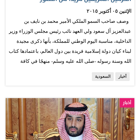
حفّزهم للمخاطرة بحياتهم على هذا النحو المعتم؟ أشد عتاة
الإثنين ٠٥ أكتوبر ٢٠١٥
الجريمة الذين يتاجرون في المخدرات والأسلحة لا يتعاملون
وصف صاحب السمو الملكي الأمير محمد بن نايف بن
مع نهاياتهم الحتمية بهذه الصورة غير المبالية. لدينا مشكلة
عبدالعزيز آل سعود ولي العهد نائب رئيس مجلس الوزراء وزير
كبيرة في مجريات الإرهاب الذي أصبحت تتدخل فيه عوامل
الداخلية، مناسبة اليوم الوطني للمملكة، بأنها ذكرى مجيدة
خارجية بكل ثقلها، وهي أن الخطاب الديني…
لبناء كيان دولة إسلامية فريدة بين دول العالم، باعتمادها كتاب
الله وسنة رسوله -صلى الله عليه وسلم- منهجًا في كافة
شؤونها وتعاملاتها. ونوه سمو ولي العهد في كلمة بمناسبة
أخبار
السعودية
الذكرى الخامسة والثمانين لـ «اليوم الوطني» بالرعاية
والاهتمام اللذين يوليهما خادم الحرمين الشريفين الملك
سلمان بن عبدالعزيز آل سعود -أعزه الله ورعاه- للحرمين
أخبار
الشريفين وكافة شؤون المسلمين، مؤكدا أن المملكة العربية
السعودية ستشهد -بإذن الله- في عهده الزاهر مزيدًا من
التطور والازدهار والنماء، وسيكون للشأن الإسلامي في