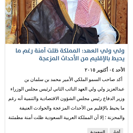
عمومه مزيد الرعاية والعناية من لدنه - حفظه الله -. وفيما
يلي نص كلمة سمو ولي العهد: يحتفل المسلمون في مشارق
الأرض ومغاربها بحلول عيد الأضحى المبارك بكل ما تحمله هذه
المناسبة الإسلامية الكبيرة من معانٍ سامية، تجلت في وحدة
المسلمين وتضامنهم وتوحيدهم لخالقهم ومشاركتهم الفرحة
ولي ولي العهد: المملكة ظلت آمنة رغم ما
لإخوانهم حجاج بيت الله الحرام على تمكنهم من أداء مناسك
يحيط بالإقليم من الأحداث المزعجة
الحج لهذا الركن الخامس من أركان الإسلام بكل يسر وسهولة
وأمن واطمئنان، بتوفيق الله ثم بالرعاية الكريمة والعناية
الأحد ٠٤ أكتوبر ٢٠١٥
العظيمة التي يوليها سيدي خادم الحرمين الشريفين الملك
أكد صاحب السمو الملكي الأمير محمد بن سلمان بن
سلمان بن عبدالعزيز آل سعود - حفظه الله - لضيوف الرحمن،
عبدالعزيز ولي ولي العهد النائب الثاني لرئيس مجلس الوزراء
وحرصه الشديد -…
وزير الدفاع رئيس مجلس الشؤون الاقتصادية والتنمية أنه رغم
ما يحيط بالإقليم من الأحداث المزعجة والحوادث العنيفة
والمحزنة ؛ إلا أن المملكة العربية السعودية ظلت أمنة مطمئنة
في يومها وغدها بفضل الله ثم بالرؤية المستقبلية لخادم
أخبار
السعودية