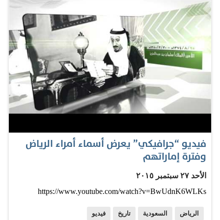
رسالة الرئيس اليمني التي قال فيها "أتوجه بجزيل الشكر
والعرفان لكم أخي خادم الحرمين الشريفين، ولكافة إخوانك
قادة دول التحالف الذين استجبتم لندائنا الأخوي بعد أن هددت
قوى الشر اليمن وأهله، وكادت أن تعصف بالشرعية وتدمر
مقدرات البلاد". المصدر: صحيفة الوطن السعودية
فيديو “جرافيكي” يعرض أسماء أمراء الرياض
وفترة إماراتهم
الأحد ٢٧ سبتمبر ٢٠١٥
https://www.youtube.com/watch?v=BwUdnK6WLKs
الرياض
السعودية
تاريخ
فيديو