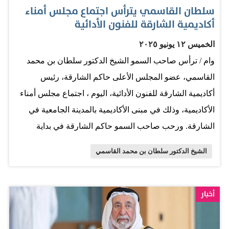
سلطان القاسمي يترأس اجتماع مجلس أمناء
أكاديمية الشارقة للفنون الأدائية
الخميس ١٢ يونيو ٢٠٢٥
وام / ترأس صاحب السمو الشيخ الدكتور سلطان بن محمد
القاسمي، عضو المجلس الأعلى حاكم الشارقة، رئيس
أكاديمية الشارقة للفنون الأدائية، اليوم ، اجتماع مجلس أمناء
الأكاديمية، وذلك في مبنى الأكاديمية بالمدينة الجامعية في
الشارقة. ورحب صاحب السمو حاكم الشارقة في بداية
الاجتماع بالحضور من أعضاء مجلس الأمناء، وبالأعضاء الجدد
الشيخ الدكتور سلطان بن محمد القاسمي
الذين انضموا إليه، مثمّناً سموه جهود المجلس في العمل على
تطوير كافة ما يسهم في الارتقاء بالأكاديمية وبرامجها
والدرجات العلمية بها، وذلك لضمان نجاح تجربة الأكاديمية
أخبار
كونها رائدة في مجالات دراساتها على مستوى الدولة
والمنطقة. وبحث المجلس عدداً من الموضوعات والخطط