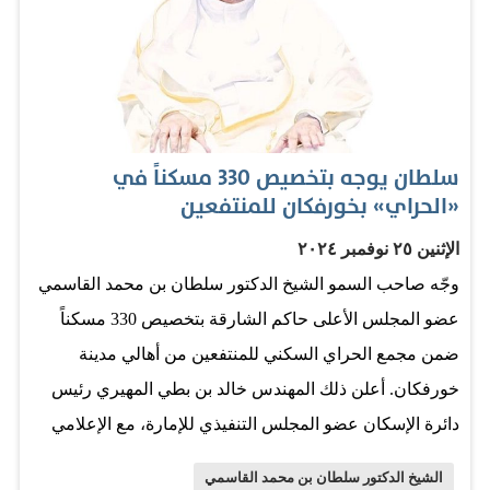
الحكيمة في إحياء الأمل، وإدخال السعادة والطمأنينة على
نفوس عائلات المحكومين وأبنائهم، لا سيما في هذه المناسبة
الوطنية الغالية، نسأل الله تعالى أن يجعل هذه المكرمة فرصة
جديدة للمشمولين بها للعودة إلى المجتمع كأفراد صالحين
يسهمون بفاعلية في تعزيز مسيرة التنمية والازدهار لوطننا
سلطان يوجه بتخصيص 330 مسكناً في
الغالي. المصدر: الخليج
«الحراي» بخورفكان للمنتفعين
الإثنين ٢٥ نوفمبر ٢٠٢٤
وجّه صاحب السمو الشيخ الدكتور سلطان بن محمد القاسمي
عضو المجلس الأعلى حاكم الشارقة بتخصيص 330 مسكناً
ضمن مجمع الحراي السكني للمنتفعين من أهالي مدينة
خورفكان. أعلن ذلك المهندس خالد بن بطي المهيري رئيس
دائرة الإسكان عضو المجلس التنفيذي للإمارة، مع الإعلامي
محمد خلف المدير العام لهيئة الشارقة للإذاعة والتليفزيون
الشيخ الدكتور سلطان بن محمد القاسمي