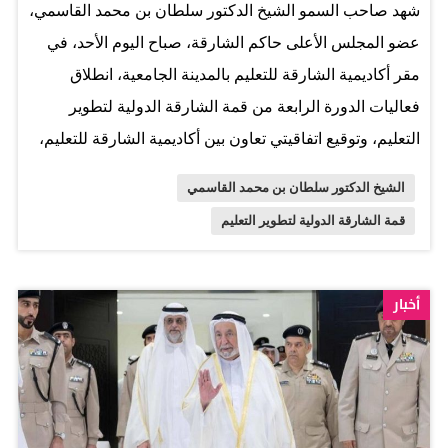
شهد صاحب السمو الشيخ الدكتور سلطان بن محمد القاسمي،
ثلاث آليات، الأولى تفصل الحب عن القش، والثانية تقوم
عضو المجلس الأعلى حاكم الشارقة، صباح اليوم الأحد، في
بتجميع القش، والأخيرة تضغط قش القمح وتحوله إلى بالات.
مقر أكاديمية الشارقة للتعليم بالمدينة الجامعية، انطلاق
وألقى الدكتور خليفة مصبح الطنيجي، رئيس دائرة الزراعة
فعاليات الدورة الرابعة من قمة الشارقة الدولية لتطوير
والثروة الحيوانية، الرئيس التنفيذي لمؤسسة الشارقة للإنتاج
التعليم، وتوقيع اتفاقيتي تعاون بين أكاديمية الشارقة للتعليم،
الزراعي والحيواني «اكتفاء»، كلمة أشاد فيها بجهود صاحب
وبنك الاستثمار، وبين هيئة الشارقة للتعليم الخاص والعربية
السمو حاكم الشارقة…
الشيخ الدكتور سلطان بن محمد القاسمي
للطيران. وجرى خلال افتتاح القمة إطلاق استراتيجية هيئة
قمة الشارقة الدولية لتطوير التعليم
الشارقة للتعليم الخاص 2025 – 2028 التي تهدف إلى تعزيز
جودة التعليم، ودعم الابتكار، وترسيخ التميز الأكاديمي في
المؤسسات التعليمية الخاصة. آفاق واعدة وتهدف القمة، التي
أخبار
تنظمها أكاديمية الشارقة للتعليم وهيئة الشارقة للتعليم
الخاص، تحت شعار «آفاقٌ واعدة»، وتستمر لمدة يومين، إلى
استكشاف استراتيجيات مبتكرة عبر دراسة الأساليب
والممارسات الرائدة التي تسهم في تحسين مخرجات التعليم،