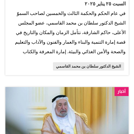
السبت ٢٥ يناير ٢٠٢٥
في عام الحكم والحكمة الثالث والخمسين لصاحب السموّ
الشيخ الدكتور سلطان بن محمد القاسمي، عضو المجلس
الأعلى، حاكم الشارقة، نتأمل الزمان والمكان والتاريخ في
قصة إمارة التنمية والبناء والعمار والفنون والآداب والتعليم
والصحة والأمن الغذائي والبيئة. إمارة المعرفة والكتاب
والثقافة، وفي موازاتها والتكامل معها: تطوير المرافق،
الشيخ الدكتور سلطان بن محمد القاسمي
وتحديث الخدمات، وإعمار الصحراء، كما إعمار الجبال وَبَثّ
الحياة الحديثة الراقية في القرى والأرياف، ومدّ شبكات
الطرق والجسور والأنفاق التي تتحوّل في الرؤية البصرية
أخبار
الجمالية إلى أعمال فنية. في نصف قرن وثلاثة أعوام يقف
المرء على معطيات إمارة الخدمات المجتمعية اليومية،
وحاجات المواطنين والمواطنات، وتوفير السكن المحترم
الكريم، والتأمينات الصحية والاجتماعية، ومرة ثانية، في