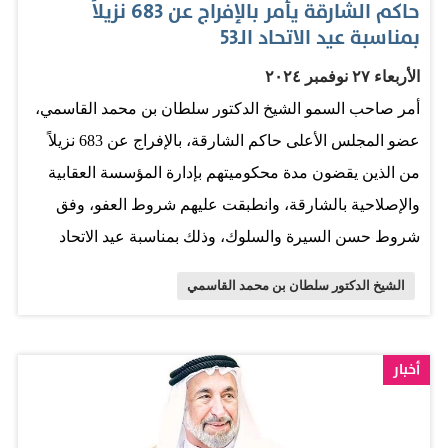
حاكم الشارقة يأمر بالإفراج عن 683 نزيلاً
بمناسبة عيد الاتحاد الـ53
الأربعاء ٢٧ نوفمبر ٢٠٢٤
أمر صاحب السمو الشيخ الدكتور سلطان بن محمد القاسمي،
عضو المجلس الأعلى حاكم الشارقة، بالإفراج عن 683 نزيلاً
من الذين يقضون مدة محكوميتهم بإدارة المؤسسة العقابية
والإصلاحية بالشارقة، وانطبقت عليهم شروط العفو، وفق
شروط حسن السيرة والسلوك، وذلك بمناسبة عيد الاتحاد
الـ53 لدولة الإمارات العربية المتحدة. وبهذه المناسبة رفع
الشيخ الدكتور سلطان بن محمد القاسمي
اللواء عبدالله مبارك بن عامر، القائد العام لشرطة الشارقة،
أسمى آيات الشكر والتقدير إلى مقام صاحب السمو حاكم
الشارقة على مكرمته السامية بالعفو عن المحكومين، والتي
أخبار
تعكس حرص سموه الدائم على دعم الاستقرار الأسري وتعزيز
تماسكه. وأشار إلى أن هذه اللفتة الكريمة تجسد رؤية سموه