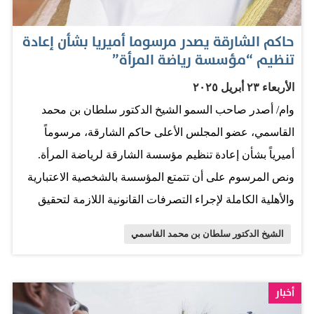
السمو الشيخ الدكتور سلطان بن محمد القاسمي، عضو
المجلس الأعلى حاكم الشارقة، بتخصيص 2.5 مليون درهم
حاكم الشارقة يصدر مرسوما أميريا بشأن إعادة
لدعم مكتبات الإمارة، تشكل استثماراً في تنمية الإنسان
تنظيم “مؤسسة رياضة المرأة”
وتعزيز المعرفة، وتمثل أكثر من دعم لمكتبات الشارقة؛ إذ هي
الأربعاء ٢٣ أبريل ٢٠٢٥
محفز لقطاع النشر في العالم وخاصة في الوطن العربي،
وام/ أصدر صاحب السمو الشيخ الدكتور سلطان بن محمد
يسهم في ترسيخ عمل هذا القطاع الحيوي ودعم استمراريته.
القاسمي، عضو المجلس الأعلى حاكم الشارقة، مرسوماً
وأضافت أن منحة سموه تشكل كذلك دعماً للقراء، وفرصة
أميرياً بشأن إعادة تنظيم مؤسسة الشارقة لرياضة المرأة.
للأجيال الجديدة كي تكتشف وتسأل وتبتكر، وأن تمكين
ونص المرسوم على أن تتمتع المؤسسة بالشخصية الاعتبارية
الناشرين هو امتداد لهذه…
والأهلية الكاملة لإجراء التصرفات القانونية اللازمة لتحقيق
أهدافها وممارسة اختصاصاتها، ويكون لها الاستقلال المالي
الشيخ الدكتور سلطان بن محمد القاسمي
والإداري، وتكون مؤسسة حكومية مستقلة. ووفقاً للمرسوم
ترأس المؤسسة سمو الشيخة جواهر بنت محمد القاسمي،
قرينة صاحب السمو حاكم الإمارة، ويعاونها مستشار متخصص
أخبار
في المجال من ذوي الخبرة والكفاءة في مجالات عمل