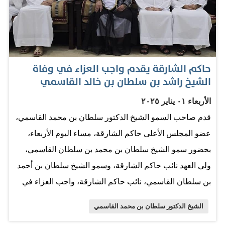
المعاصر. إضافة نوعية وقال أحمد بن ركاض العامري، الرئيس
التنفيذي لهيئة الشارقة للكتاب: «إن النهوض بواقع الأدب
الإماراتي قراءة وتأليفاً ونشراً يجسد رؤية صاحب السمو الشيخ
الدكتور سلطان بن محمد القاسمي، عضو المجلس الأعلى
حاكم الشارقة يقدم واجب العزاء في وفاة
حاكم الشارقة، تجاه مستقبل المعرفة والإبداع المحلي، وتجاه
الشيخ راشد بن سلطان بن خالد القاسمي
دور المثقف والأديب في صياغة مستقبل مجتمعه وتحقيق
الأربعاء ٠١ يناير ٢٠٢٥
تطلعات وطنه، ونحن في هيئة الشارقة للكتاب تحت قيادة
قدم صاحب السمو الشيخ الدكتور سلطان بن محمد القاسمي،
الشيخة بدور بنت سلطان القاسمي، رئيسة مجلس إدارة
عضو المجلس الأعلى حاكم الشارقة، مساء اليوم الأربعاء،
الهيئة، نضع هذه المهمة على رأس قائمة أولوياتنا وندعم كل
بحضور سمو الشيخ سلطان بن محمد بن سلطان القاسمي،
خطوة وحدث ومبادرة تصب في هذا الإطار». وأضاف: «إن
ولي العهد نائب حاكم الشارقة، وسمو الشيخ سلطان بن أحمد
المهرجان سيكون إضافة نوعية لأجندة الفعاليات…
بن سلطان القاسمي، نائب حاكم الشارقة، واجب العزاء في
وفاة الشيخ راشد بن سلطان بن خالد بن سلطان القاسمي.
الشيخ الدكتور سلطان بن محمد القاسمي
وأعرب سموه خلال زيارته مجلس العزاء في مجلس ضاحية