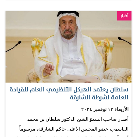
الرابع على التوالي، وشهد إقبالاً كبيراً من مختلف الأدباء
والكتاب والمثقفين ومختلف شرائح المجتمع والأعمار.
أخبار
المصدر: البيان
سلطان يعتمد الهيكل التنظيمي العام للقيادة
العامة لشرطة الشارقة
الأربعاء ١٣ نوفمبر ٢٠٢٤
أصدر صاحب السموّ الشيخ الدكتور سلطان بن محمد
القاسمي، عضو المجلس الأعلى حاكم الشارقة، مرسوماً