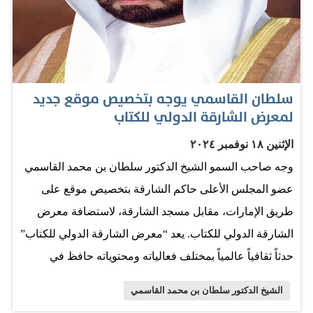
تاريخية ويُقدم المعرض رحلة ثقافية تاريخية عبر 1300 عام من
تاريخ المخطوطات القرآنية وفن الخط العربي، وهي جزء من
المجموعة الخاصة بوزير الصحة ووقاية المجتمع، عبدالرحمن
بن محمد العويس، وجُمعت بعناية على مدى عقدين من
سلطان القاسمي يوجه بتخصيص موقع جديد
الزمان، حيث تعكس تنوع الأنماط والتقاليد الثقافية والفنية
لمعرض الشارقة الدولي للكتاب
لفن الخط العربي والإسلامي وتأثره وتأثيره، بدءاً من الصين
الإثنين ١٨ نوفمبر ٢٠٢٤
وصولاً إلى الأندلس. فنون إنتاج المصاحف وتجوّل صاحب
وجه صاحب السمو الشيخ الدكتور سلطان بن محمد القاسمي
السموّ حاكم الشارقة في أروقة المعرض المتنوعة، الذي
عضو المجلس الأعلى حاكم الشارقة بتخصيص موقع على
يتضمن 81 مخطوطة قرآنية تُعرض للمرة الأولى، وتحتفي
طريق الإمارات، مقابل مسجد الشارقة، لاستضافة معرض
بتراث فن الخط العربي وجماليات المخطوطات عبر العصور
الشارقة الدولي للكتاب. يعد “معرض الشارقة الدولي للكتاب”
والدول المختلفة، وتمثّل أمثلة بديعة على فنون إنتاج
حدثاً ثقافياً عالمياً بمختلف فعالياته ومحتوياته حافظ في
المصاحف والاهتمام بتدوينها وحفظها، وزخرفتها والعناية
نسخته الأخيرة التي انتهت فعالياتها أمس على المركز الأول
بأغلفتها وتجليدها وتلوينها. وتعرّف صاحب السموّ…
الشيخ الدكتور سلطان بن محمد القاسمي
على مستوى العالم، في بيع وشراء حقوق النشر، وذلك للعام