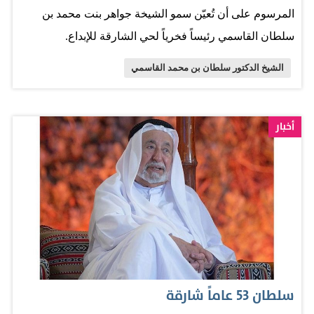
المرسوم على أن تُعيّن سمو الشيخة جواهر بنت محمد بن
الاشتراك: مدة الخدمة الفعلية التي يُؤدى عنها الاشتراك
سلطان القاسمي رئيساً فخرياً لحي الشارقة للإبداع.
المقرر ويستحق عنها المنتسب معاشاً أو مكافأة نهاية خدمة-
حسب الأحوال -وفقاً…
الشيخ الدكتور سلطان بن محمد القاسمي
أخبار
سلطان 53 عاماً شارقة