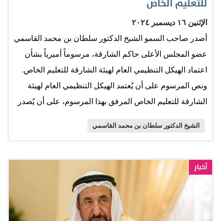
للتعليم الخاص
الإثنين ١٦ ديسمبر ٢٠٢٤
أصدر صاحب السمو الشيخ الدكتور سلطان بن محمد القاسمي
عضو المجلس الأعلى حاكم الشارقة، مرسوماً أميرياً بشأن
اعتماد الهيكل التنظيمي العام لهيئة الشارقة للتعليم الخاص.
ونص المرسوم على أن يُعتمد الهيكل التنظيمي العام لهيئة
الشارقة للتعليم الخاص المرفق بهذا المرسوم، على أن يُصدر
المجلس التنفيذي بقراراتٍ منه ما يلي: الهيكل التنظيمي
الشيخ الدكتور سلطان بن محمد القاسمي
التفصيلي للهيئة، والقرارات اللازمة لتنفيذ هذا المرسوم بما
في ذلك اعتماد التوصيف الوظيفي لمهام الوحدات التنظيمية
في الهيئة بما يتفق واختصاصاته، واستحداث أو دمج أو إلغاء أية
أخبار
وحدات تنظيمية تتبع الإدارات المُدرجة ضمن الهيكل التنظيمي
العام. المصدر: البيان