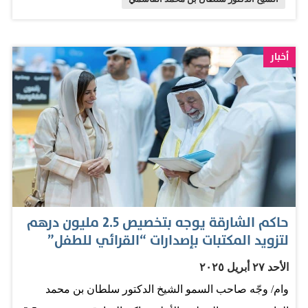
التمنيات» الخليج
أخبار
حاكم الشارقة يوجه بتخصيص 2.5 مليون درهم
لتزويد المكتبات بإصدارات “القرائي للطفل”
الأحد ٢٧ أبريل ٢٠٢٥
وام/ وجّه صاحب السمو الشيخ الدكتور سلطان بن محمد