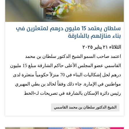
الموازاة والتكامل مع كل ذلك تتبلور دائماً صورة الشارقة
العربية والدولية بمشروعها الثقافي المتجدّد دائماً منذ نهاية
سبعينات القرن العشرين، وإلى اليوم. إمارة بهذا التدبير
سلطان يعتمد 15 مليون درهم لمتعثرين في
الحاكم والحكيم، وبهذه الخصوصية الفنية والإبداعية والإدارية
بناء منازلهم بالشارقة
إنما عمل عليها وحملها في عينيه وقلبه حاكم عادل مثقف،
الثلاثاء ٢١ يناير ٢٠٢٥
يعرف أهل داره وديرته بالاسم والعائلة والنسب والحسب، كما
اعتمد صاحب السمو الشيخ الدكتور سلطان بن محمد
يعرف المكان وطبيعته وجيولوجيته في الشارقة. يعرف
القاسمي عضو المجلس الأعلى حاكم الشارقة مبلغ 15 مليون
مسارات الغيم، ومواقع الماء وأفلاجها وجريانها، كما يعرف
درهم لحل إشكاليات البناء في 70 منزلاً حكومياً متعثرة لدى
أسماء النبات والكائنات الحية في محميات وامتدادات الشارقة
مواطنين في الإمارة. جاء ذلك وفقاً لخالد بن بطي المهيري
من أنحائها وضواحيها إلى المنطقة الوسطى، إلى المنطقة
رئيس دائرة الإسكان بالشارقة في تصريحات لـ«الخط
الشرقية ضمن تسلسل جغرافي وتاريخي يستوعبه كلّه رجل
المباشر». المهيري ذكر أنه تم حل مشكلات أكثر من 30 حالة،
ثقافة، وليس، ثقافة الآداب والفنون والتاريخ فقط، بل، ثقافة
الشيخ الدكتور سلطان بن محمد القاسمي
ويجري العمل على استكمال باقي الحالات. المصدر: الخليج
البيئة…