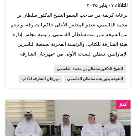
الثلاثاء ٠٧ يناير ٢٠٢٥
نقل الناس إلى بيت الشعر في كل بلد وهو جزءٌ هام من العمل
برعاية كريمة من صاحب السمو الشيخ الدكتور سلطان بن
المفروض لإحياء الشعر والتعرف على شعراء تلك البلدان عن
محمد القاسمي، عضو المجلس الأعلى حاكم الشارقة، وبدعم
قرب. وتناول صاحب السمو حاكم الشارقة تجربة بيوت الشعر
من الشيخة بدور بنت سلطان القاسمي، رئيسة مجلس إدارة
التي أُنشأت بتوجيه ومتابعة من سموه في المدن العربية
هيئة الشارقة للكتاب، والرئيسة الفخرية لجمعية الناشرين
المختلفة حيث أنها فتحت نوافذ للشعراء،…
الإماراتيين، تنطلق النسخة الأولى من «مهرجان الشارقة
للآداب» بتنظيم مشترك بين جمعية الناشرين الإماراتيين وهيئة
الشيخ الدكتور سلطان بن محمد القاسمي
الشارقة للكتاب، وذلك خلال الفترة من 17 إلى 21 يناير
الشيخة بدور بنت سلطان القاسمي
مهرجان الشارقة للآداب
الجاري. ويستهدف المهرجان، الذي يعد محطة ثقافية استثنائية
للاحتفاء بالإبداع الأدبي في الإمارات، جمع المؤلفين والناشرين
ومحبي الكتب من شتى أطياف المجتمع؛ لتبادل المعارف
أخبار
والتجارب الفريدة في أجواء ثقافية ملهمة، حيث يزخر بأنشطة
متنوعة صُممت لتلبية اهتمامات جميع زواره، ما يجعله منصة
مثالية لتعزيز الحوار الثقافي وإبراز جماليات الأدب الإماراتي