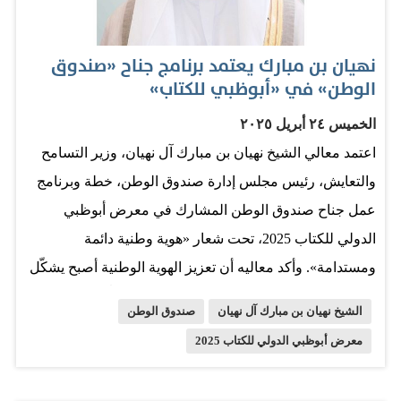
هي نموذج للنهج الإماراتي في تحويل الإنجازات إلى منصات
انطلاق نحو المستقبل. إنها تجسيد لرؤية قيادة حكيمة تؤمن بأن
نهيان بن مبارك يعتمد برنامج جناح «صندوق
بناء الإنسان والمكان يجب أن يسير جنبًا إلى جنب.” ونوّه
الوطن» في «أبوظبي للكتاب»
معاليه إلى أن ما تحقق هنا يُجسّد بوضوح التزام دولة الإمارات
الخميس ٢٤ أبريل ٢٠٢٥
بالاستدامة، والابتكار، والتسامح، ويؤكد أن إرث إكسبو 2020 لم
اعتمد معالي الشيخ نهيان بن مبارك آل نهيان، وزير التسامح
يكن مجرد حدث عالمي ناجح، بل نقطة تحوّل استراتيجية نحو
والتعايش، رئيس مجلس إدارة صندوق الوطن، خطة وبرنامج
ترسيخ ما يمكن أن نُسميه “إرث المستقبل” – إرثٌ ينبض
عمل جناح صندوق الوطن المشارك في معرض أبوظبي
بالحياة، ويخدم الأجيال، ويجعل من…
الدولي للكتاب 2025، تحت شعار «هوية وطنية دائمة
ومستدامة». وأكد معاليه أن تعزيز الهوية الوطنية أصبح يشكّل
ركيزة أساسية في عمل الصندوق، ويتسق تماماً مع مسيرة
الشيخ نهيان بن مبارك آل نهيان
صندوق الوطن
التنمية الشاملة لدولة الإمارات، وجزءاً لا يتجزأ من رؤية
معرض أبوظبي الدولي للكتاب 2025
صاحب السمو الشيخ محمد بن زايد آل نهيان، رئيس الدولة،
حفظه الله، لبناء مستقبل قائم على الانتماء والاعتزاز بالقيم