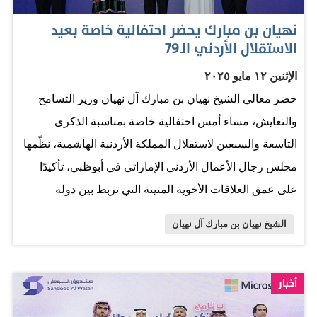
من العلاقات الوثيقة بين الولايات المتحدة الأمريكية والإمارات،
نهيان بن مبارك يحضر احتفالية خاصة بعيد
مما عزز مجتمع المدرسة. كما أثنى معاليه على جهود
الاستقلال الأردني الـ79
المدرسة في تعزيز التسامح والقيم الإيجابية، مؤكدا أن التعليم
الإثنين ١٢ مايو ٢٠٢٥
هو وسيلة فعالة لتعزيز قيم السلام والصدق والنزاهة وتحمل
حضر معالي الشيخ نهيان بن مبارك آل نهيان وزير التسامح
المسؤولية، كما أشار إلى أن اختيار المدرسة في عام المجتمع
والتعايش، مساء أمس احتفالية خاصة بمناسبة الذكرى
شعار "معا نصنع الأحلام" يعكس دورها القيادي في خدمة
التاسعة والسبعين لاستقلال المملكة الأردنية الهاشمية، نظّمها
المجتمع. من جهتها، أعربت معالي الشيخة لبنى القاسمي عن
مجلس رجال الأعمال الأردني الإماراتي في أبوظبي، تأكيدًا
تقديرها للتكريم، مشيدة بجهود القيادة الرشيدة…
على عمق العلاقات الأخوية المتينة التي تربط بين دولة
الإمارات العربية المتحدة والمملكة الأردنية الهاشمية. حضر
الشيخ نهيان بن مبارك آل نهيان
الاحتفالية، السيدة تمارا الرقاد، القائم بأعمال السفارة الأردنية
في أبوظبي، والعميد عوض الطهراوي الملحق العسكري
الأردني، وعدد من أعضاء السلك الدبلوماسي والطاقم الإداري
أخبار
في السفارة، إلى جانب نخبة من رجال الأعمال والمستثمرين