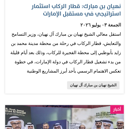
نهيان بن مبارك: قطار الركاب استثمار
استراتيجي في مستقبل الإمارات
الجمعة ٠٣ يوليو ٢٠٢٦
استقل معالي الشيخ نهيان بن مبارك آل نهيان، وزير التسامح
والتعايش، قطار الركاب في رحلة من محطة مدينة محمد بن
زايد بأبوظبي إلى محطة الفجيرة للركاب، وذلك بعد أيام قليلة
من بدء تشغيل قطار الركاب في دولة الإمارات، في خطوة
تعكس الاهتمام الرسمي بأحد أبرز المشاريع الوطنية
الاستراتيجية التي تمثل نقلة نوعية في قطاع النقل، وتجسد
الشيخ نهيان بن مبارك آل نهيان
رؤية القيادة الرشيدة في تطوير بنية تحتية عالمية المستوى
تعزز التنمية المستدامة وترتقي بجودة الحياة. ورافق معاليه
في الرحلة معالي عبدالله سلطان النعيمي، وزير العدل
أخبار
ورئيس مجلس القضاء الاتحادي، وكان في استقبالهما على
متن القطار شادي ملك، الرئيس التنفيذي لشركة قطارات