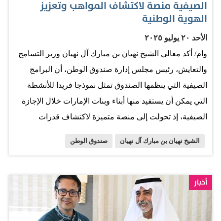
الصيفية منصة لاكتشاف المواهب وتعزيز
أنحاء العالم. كما أرحب بشكل خاص بصاحب السمو الأمير
الهوية الوطنية
علي محمد آغا خان، وصاحب السمو الأمير أمين محمد آغا
الأحد ٢٠ يوليو ٢٠٢٥
خان، اللذين يشكّل حضورهما إضافة غنية لهذا الحدث، ويعزّز
وام/ أكد معالي الشيخ نهيان بن مبارك آل نهيان وزير التسامح
التزام المشاركين بتمكين المجتمعات في مواجهة التغيّرات
والتعايش، رئيس مجلس إدارة صندوق الوطن، أن البرامج
المتسارعة في عالمنا. لقد اجتمعتم…
الصيفية التي ينظمها الصندوق تمثل نموذجا فريدا للأنشطة
التي يمكن أن يستفيد منها أبناء وبنات الإمارات خلال الإجازة
الصيفية، إذ تحولت إلى منصة متميزة لاكتشاف قدرات
ومواهب أبناء الوطن في مختلف المجالات، ولا سيما في مجال
الشيخ نهيان بن مبارك آل نهيان
صندوق الوطن
تقنية الذكاء الاصطناعي. وأشار معاليه إلى أن هذه البرامج
قدمت حتى الآن مئات الأنشطة والمبادرات التي ركزت على
محورين رئيسيين، أولهما: تعزيز الهوية الوطنية في نفوس
أخبار
الأجيال الجديدة، ودعم مكوناتها، وعلى وجه الخصوص اللغة
العربية "لغة القرآن الكريم"، أما المحور الثاني فتمثل في