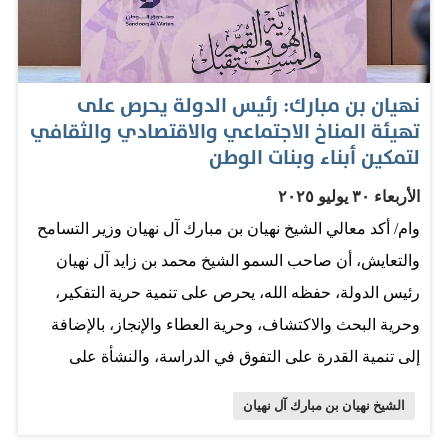
وعلى كافة المستويات. جاء عقب افتتاح معاليه فعاليات حفل
ختام البرامج الصيفية لصندوق الوطن 2025 التي نظمها
صندوق الوطن للاحتفاء بتكريم أكثر من 130 من الفائزين
نهيان بن مبارك: رئيس الدولة يحرص على
بأسهم التميز الذهبية والفضية والبرونزية، والذين قاموا بجهود
تهيئة المناخ الاجتماعي والاقتصادي والثقافي
استثنائية، من الطلاب والمعلمين والمديرين والمدارس
لتمكين أبناء وبنات الوطن
والجامعات التي شاركت في أنشطة البرامج الصيفية على
الأربعاء ٣٠ يوليو ٢٠٢٥
مستوى الدولة، إضافة إلى تكريم عدد من الشركاء والداعمين
وام/ أكد معالي الشيخ نهيان بن مبارك آل نهيان وزير التسامح
الذين تجاوز عددهم أكثر من 96 شريكا، حيث استهل الحفل
والتعايش، أن صاحب السمو الشيخ محمد بن زايد آل نهيان
بتوقيع معالي الشيخ نهيان بن مبارك على كلمة شكر لكافة…
رئيس الدولة، حفظه الله، يحرص على تنمية حرية التفكير،
وحرية البحث والاكتشاف، وحرية العطاء والإنجاز، بالإضافة
إلى تنمية القدرة على التفوق في الدراسة، والنشأة على
الفضيلة والإيمان، لدى جميع أبناء وبنات الإمارات و أن صاحب
الشيخ نهيان بن مبارك آل نهيان
السمو رئيس الدولة، يجسد أمامنا في كل يوم، مجموعة مهمة