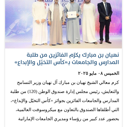
الأردنيين وأبناء الجالية الأردنية المقيمين في الدولة. وعبّر
الحضور عن بالغ تقديرهم لمشاركة معالي الشيخ نهيان بن
مبارك آل نهيان في الاحتفال، لما تحمله من رمزية عالية
ورسالة تضامن ومحبة تعكس المكانة الخاصة التي تحظى بها
الجالية الأردنية في دولة الإمارات، والدور الإيجابي الذي تلعبه
في دعم مسيرة التنمية الاقتصادية والاجتماعية والثقافية في
نهيان بن مبارك يكرّم الفائزين من طلبة
الدولة. من جانبه، وجّه محمد المعايطة، رئيس مجلس رجال
المدارس والجامعات بـ«كأس التخيّل والإبداع»
الأعمال الأردني الإماراتي، جزيل الشكره إلى معالي الشيخ
الخميس ٠٨ مايو ٢٠٢٥
نهيان بن مبارك آل نهيان على حضوره ومشاركة أبناء الجالية
كرم معالي الشيخ نهيان بن مبارك آل نهيان وزير التسامح
الأردنية فرحتهم بهذه المناسبة الغالية، معتبرًا أن هذه
والتعايش، رئيس مجلس إدارة صندوق الوطن (120) من طلبة
المشاركة الرفيعة تعبّر عن التقدير الكبير الذي تكنه دولة
المدارس والجامعات الفائزين بجوائز «كأس التخيّل والإبداع»،
الإمارات للشعب الأردني، وتعكس عمق الشراكة الأخوية
التي أطلقاها الصندوق بالتعاون مع ميكروسوفت العالمية،
والتجارية بين البلدين. وشهدت الفعالية تكريمًا من معالي
بحضور عدد كبير من رؤساء ومديري الجامعات الإماراتية
الشيخ نهيان بن مبارك آل نهيان ، لعدد…