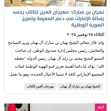
المكانة التي رسّختها دولة الإمارات، بوصفها مركزاً عالمياً
نهيان بن مبارك: مهرجان العين للكتاب يجسد
للتعليم، والابتكار، والحوار الحضاري، وبيئة حاضنة للتعدد
رسالة الإمارات في دعم المعرفة وتعزيز
الثقافي والانفتاح الفكري. وأكد معاليه أن البرنامج الذي تنفذه
الهوية الوطنية
كلية منلو يُجسّد نموذجاً تعليمياً متطوراً يقوم على الدمج بين
الثلاثاء ٢٥ نوفمبر ٢٠٢٥
المعرفة الأكاديمية والتطبيق العملي، ويمنح الطلبة فرصة
وام/ قال معالي الشيخ نهيان بن مبارك آل نهيان وزير التسامح
فريدة للانخراط المباشر في بيئات الأعمال والاقتصاد العالمي،
والتعايش، رئيس مجلس إدارة صندوق الوطن، إن صاحب
والاطلاع على تجارب رائدة في مجالات الذكاء الاصطناعي،
السمو الشيخ محمد بن زايد آل نهيان رئيس الدولة "حفظه
وريادة الأعمال، والقيادة، والتفكير النقدي، بما يتماشى مع
الله"، يؤكد لنا دائما أهمية تعزيز قيم الهوية الوطنية لفئات
رؤية دولة الإمارات في بناء اقتصاد معرفي تنافسي…
المجتمع الإماراتي كافة لا سيما الأجيال الجديدة، وهو ما نعمل
دائما في صندوق الوطن على تحقيقه على أرض الواقع من
الشيخ نهيان بن مبارك آل نهيان
مهرجان العين للكتاب
خلال عشرات المبادرات التي تغطي جميع الفئات، ومشاركة
الصندوق بجناح كبير ومتنوع في مهرجان العين للكتاب واحدة
منها. جاء ذلك عقب زيارة معاليه لأجنحة مهرجان العين
أخبار