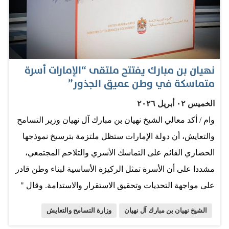
الليلة، في احتفالكم بعيد القيامة المجيد، الذي يمثّل بالنسبة
لكم، مناسبة متجددة، يتحقق لكم فيها، بإذن الله، صفاء
النفس، وبهجة القلب، ومتعة الإيمان بعظمة الخالق، والتسليم
بقدرته ومشيئته. أتقدم إليكم جميعاً بأطيب التمنيات بعيدٍ
نهيان بن مبارك يفتتح ملتقى “الإمارات أسرة
سعيد، داعياً الله سبحانه وتعالى، أن تكون هذه الأعياد دائماً،
متماسكة في وطن عميق الجذور”
مصدراً للتآلف والمحبة بين الناس، ومجالاً للاحتفال بكل ما هو
الخميس ٠٢ أبريل ٢٠٢٦
حقٌّ وخيرٌ ورحمة، للبشر في كل مكان». وأضاف معاليه أن
وام / أكد معالي الشيخ نهيان بن مبارك آل نهيان وزير التسامح
«وجودنا معاً الليلة، أيها الإخوة والأخوات، في هذه الكنيسة
والتعايش، أن دولة الإمارات ستظل ملتزمة بترسيخ نموذجها
القبطية، هنا في أبوظبي، إنما هو تجسيد لجانب مضيء في
الحضاري القائم على التماسك الأسري والتلاحم المجتمعي،
مسيرة دولة الإمارات العزيزة، ألا وهو ما تحظى به الدولة،
مشددا على أن الأسرة تمثل الركيزة الأساسية لبناء وطن قادر
وبحمد الله، من تعايشٍ وتواصلٍ…
على مواجهة التحديات وتحقيق الاستقرار والاستدامة. وقال "
إن دولة الإمارات العربية المتحدة ثابتة، قادرة، راسخة، وتحت
الشيخ نهيان بن مبارك آل نهيان
وزارة التسامح والتعايش
قيادة صاحب السمو الشيخ محمد بن زايد آل نهيان رئيس