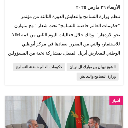
الحفل السنوي يشكل فرصة للاحتفاء بالعلاقة العميقة
الأربعاء ٢٦ مارس ٢٠٢٥
والمتجذرة بين دولة الإمارات وفرنسا، وهي علاقة بنيت عبر
تنظم وزارة التسامح والتعايش الدورة الثالثة من مؤتمر
عقود من التعاون البنّاء والتفاهم المشترك وعلى مدار مسيرة
"حكومات العالم حاضنة للتسامح" تحت شعار "نهج متوازن
الاتحاد، لعبت غرفة التجارة الفرنسية في الإمارات دورًا إيجابيًا
نحو الازدهار"، وذلك خلال فعاليات اليوم الثاني من قمة AIM
ومحوريًا في بناء جسور ثقافية واقتصادية بين بلدينا. وأضاف
للاستثمار، والتي من المقرر انعقادها في مركز أبوظبي
أن اختياركم لموضوع ’من التراث إلى الابتكار‘ يعكس…
الوطني للمعارض أبريل المقبل، بمشاركة نخبة من المسؤولين
وصناع القرار والخبراء من مختلف أنحاء العالم. ويسلط
الشيخ نهيان بن مبارك آل نهيان
حكومات العالم حاضنة للتسامح
المؤتمر الضوء على الأطر والآليات الفعالة لتعزيز ثقافة
وزارة التسامح والتعايش
التسامح باعتبارها ركيزة أساسية في بناء مجتمعات مستقرة
ومستدامة، وذلك من خلال تعزيز التعاون بين الحكومات
والمجتمع المدني والقطاع الخاص، كما يركز على أهمية
أخبار
التفاهم والاحترام المتبادل في مواجهة التحديات العالمية، مثل
عدم المساواة والاضطرابات الاجتماعية، والتي غالباً ما تنشأ
نتيجة الاختلافات الثقافية والانقسامات الأيديولوجية. في ظل