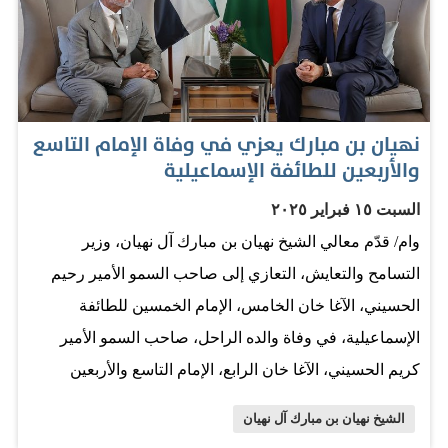
عالم تسوده العولمة والترابط المتزايد، يمثل تعزيز ثقافة
التسامح استراتيجية محورية لدعم الاستقرار الاقتصادي
والاجتماعي، فالمجتمعات التي تعتمد نهجًا متوازنًا يعزز الحوار
والتعاون الشاملين، تكون أكثر قدرة على الابتكار والتنمية
نهيان بن مبارك يعزي في وفاة الإمام التاسع
المستدامة، مما يساهم في بناء اقتصادات متوازنة ترتكز على
والأربعين للطائفة الإسماعيلية
رفاهية الأفراد وتعزز المرونة الاقتصادية على المدى البعيد.
السبت ١٥ فبراير ٢٠٢٥
وقال معالي الشيخ نهيان بن مبارك آل نهيان، وزير التسامح
وام/ قدّم معالي الشيخ نهيان بن مبارك آل نهيان، وزير
والتعايش إن مؤتمر حكومات العالم حاضنة للتسامح يجسد
التسامح والتعايش، التعازي إلى صاحب السمو الأمير رحيم
رؤية دولة الإمارات في أن التسامح والتعايش ليسا فقط من
الحسيني، الآغا خان الخامس، الإمام الخمسين للطائفة
القيم الإنسانية النبيلة، بل بما يشكلان ركيزة أساسية لبناء
الإسماعيلية، في وفاة والده الراحل، صاحب السمو الأمير
مجتمعات مزدهرة واقتصادات مستدامة. وأضاف معاليه أنه
كريم الحسيني، الآغا خان الرابع، الإمام التاسع والأربعين
في ظل ما يشهده…
للطائفة الإسماعيلية. جاء ذلك خلال لقاء معاليه، صاحب
الشيخ نهيان بن مبارك آل نهيان
السمو الأمير رحيم الحسيني، الآغا خان الخامس، في ديوان