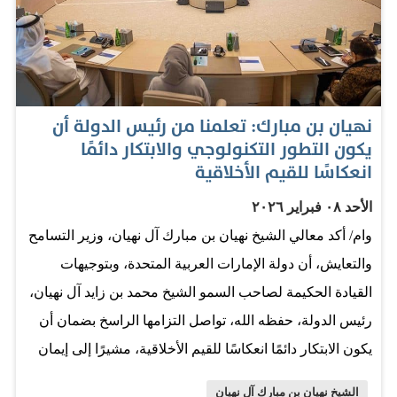
الناس، وقد جسّد هذا الإيمان في سياساته ومبادراته ومواقفه،
حتى أصبحت دولة الإمارات نموذجاً عالمياً في العمل الإنساني،
وامتدت أياديها البيضاء إلى مختلف أنحاء العالم دون تمييز في
دين أو عرق أو ثقافة. وأضاف معاليه أن هذا النهج الأصيل هو
نهيان بن مبارك: تعلمنا من رئيس الدولة أن
الذي جعل من دولة الإمارات داراً للأمن والأمان، وموطناً
يكون التطور التكنولوجي والابتكار دائمًا
للتسامح والتراحم، ومكاناً يجد فيه الإنسان الاحترام والطمأنينة
انعكاسًا للقيم الأخلاقية
والفرص الكريمة للحياة والعمل والإبداع، فالإمارات اليوم
الأحد ٠٨ فبراير ٢٠٢٦
تحتضن على أرضها أكثر من مئتي جنسية يعيشون معاً في
وام/ أكد معالي الشيخ نهيان بن مبارك آل نهيان، وزير التسامح
سلام وتعاون، وهو أمر لم يكن ليتحقق لولا القيم الإنسانية…
والتعايش، أن دولة الإمارات العربية المتحدة، وبتوجيهات
القيادة الحكيمة لصاحب السمو الشيخ محمد بن زايد آل نهيان،
رئيس الدولة، حفظه الله، تواصل التزامها الراسخ بضمان أن
يكون الابتكار دائمًا انعكاسًا للقيم الأخلاقية، مشيرًا إلى إيمان
الإمارات بأن التكنولوجيا التي قد تُشكّل تحديًا للقيم الإنسانية،
الشيخ نهيان بن مبارك آل نهيان