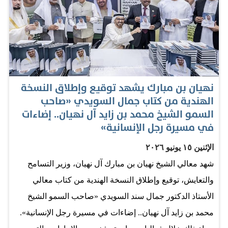
الاتحاد. وخلال الرحلة، التقى معالي الشيخ نهيان بن مبارك آل
نهيان، عدداً من الكوادر الوطنية العاملة على متن القطار،
واستمعوا إلى شرح حول منظومة التشغيل والخدمات
المقدمة للركاب، كما اطلع على المزايا التي يوفرها القطار،
والتي صُممت وفق أحدث المعايير العالمية لتوفير تجربة تنقل
نهيان بن مبارك يشهد توقيع وإطلاق النسخة
آمنة وعصرية ومريحة. واطلع معاليه على محطتي مدينة
الهندية من كتاب جمال السويدي «صاحب
محمد بن زايد والفجيرة للركاب ومرافقهما التشغيلية
السمو الشيخ محمد بن زايد آل نهيان.. إضاءات
في مسيرة رجل الإنسانية»
والخدمات الذكية المقدمة للمسافرين، وآليات إدارة وتشغيل
المحطات بما يعكس المستوى المتقدم الذي بلغته منظومة
الإثنين ١٥ يونيو ٢٠٢٦
النقل في دولة الإمارات. وقال معالي الشيخ نهيان بن مبارك
شهد معالي الشيخ نهيان بن مبارك آل نهيان، وزير التسامح
آل نهيان «نفخر اليوم بتشغيل قطار الركاب في دولة
والتعايش، توقيع وإطلاق النسخة الهندية من كتاب معالي
الإمارات، الذي يمثل إنجازاً وطنياً جديداً يجسد رؤية قيادتنا
الأستاذ الدكتور جمال سند السويدي «صاحب السمو الشيخ
الرشيدة…
محمد بن زايد آل نهيان.. إضاءات في مسيرة رجل الإنسانية».