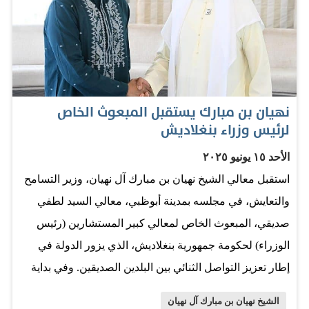
الأنشطة المجتمعية، وذلك في إطار الاحتفاء بـ"عام المجتمع".
وأشاد معاليه بالتعاون المثمر بين صندوق الوطن وكافة
الجهات الداعمة والمشاركة في هذه البرامج، والتي تجاوز
عددها 93 شريكا، وهو ما يعكس التزاما وطنيا مشتركا وشعورا
عاليا بالمسؤولية المجتمعية تجاه مستقبل هذا الوطن وأجياله
نهيان بن مبارك يستقبل المبعوث الخاص
القادمة. كما ثمّن معاليه جهود المعلمين والمدربين والخبراء
لرئيس وزراء بنغلاديش
والكتّاب والمبدعين المشاركين في جميع الأنشطة، والذين
الأحد ١٥ يونيو ٢٠٢٥
أبدوا حرصًا كبيرًا على المشاركة الفاعلة وتقديم خبراتهم
استقبل معالي الشيخ نهيان بن مبارك آل نهيان، وزير التسامح
وأفكارهم للطلبة، بهدف اكتشاف مواهبهم وتشجيعهم على
والتعايش، في مجلسه بمدينة أبوظبي، معالي السيد لطفي
الإبداع والتميز. جاء ذلك بمناسبة انطلاق أنشطة الأسبوع
صديقي، المبعوث الخاص لمعالي كبير المستشارين (رئيس
الثالث من البرامج الصيفية لصندوق الوطن، والتي تُنظم تحت
الوزراء) لحكومة جمهورية بنغلاديش، الذي يزور الدولة في
شعار "العربية لغة القرآن"، حيث تركز الفعاليات على القيم
إطار تعزيز التواصل الثنائي بين البلدين الصديقين. وفي بداية
الأخلاقية والثقافية التي تتضمنها…
اللقاء، رحّب معالي الشيخ نهيان بن مبارك آل نهيان بالضيف،
الشيخ نهيان بن مبارك آل نهيان