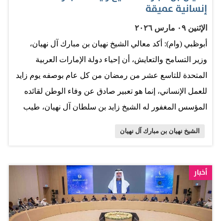
إنسانية عميقة
الإثنين ٠٩ مارس ٢٠٢٦
أبوظبي (وام): أكد معالي الشيخ نهيان بن مبارك آل نهيان،
وزير التسامح والتعايش، أن إحياء دولة الإمارات العربية
المتحدة للتاسع عشر من رمضان من كل عام بوصفه يوم زايد
للعمل الإنساني، إنما هو تعبير صادق عن وفاء الوطن لقائده
المؤسس المغفور له الشيخ زايد بن سلطان آل نهيان، طيب
الله ثراه، واستحضارٌ لمسيرةٍ إنسانيةٍ عظيمة جعلت من
الشيخ نهيان بن مبارك آل نهيان
العطاء قيمةً أصيلة في حياة الإمارات ونهجها ومسؤوليتها تجاه
الإنسان في كل مكان. وقال معاليه، إن المغفور له الشيخ زايد
بن سلطان آل نهيان، طيب الله ثراه، لم يكن قائداً بنى دولةً
أخبار
حديثة فحسب، بل كان صاحب رسالة إنسانية عميقة، آمن بأن
كرامة الإنسان هي أساس العمران، وأن خير الأوطان يقاس
بقدرتها على خدمة الإنسان وصون كرامته ونشر الخير بين