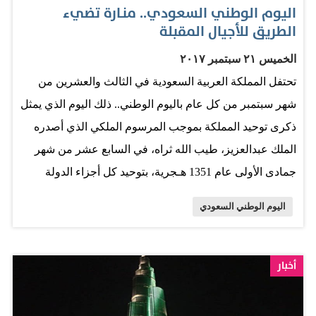
اليوم الوطني السعودي.. منـارة تضيء
تهنئة إلى خادم الحرمين الشريفين الملك سلمان بن عبدالعزيز
الطريق للأجيال المقبلة
آل سعود، وصاحب السمو الملكي الأمير محمد بن سلمان بن
الخميس ٢١ سبتمبر ٢٠١٧
عبدالعزيز بالمناسبة نفسها. ووجه سمو الشيخ محمد بن سعود
تحتفل المملكة العربية السعودية في الثالث والعشرين من
بن صقر القاسمي، ولي عهد رأس الخيمة برقيتى تهنئة إلى
شهر سبتمبر من كل عام باليوم الوطني.. ذلك اليوم الذي يمثل
خادم الحرمين الشريفين الملك سلمان بن عبدالعزيز آل
ذكرى توحيد المملكة بموجب المرسوم الملكي الذي أصدره
سعود، وصاحب السمو الملكي الأمير محمد بن…
الملك عبدالعزيز، طيب الله ثراه، في السابع عشر من شهر
جمادى الأولى عام 1351 هـجرية، بتوحيد كل أجزاء الدولة
السعودية الحديثة تحت اسم المملكة العربية السعودية.. وقد
اليوم الوطني السعودي
اختار جلالته يوم إعلان قيام المملكة العربية السعودية في يوم
الخميس الحادي والعشرين من شهر جمادى الأولى 1351
هـجرية، الموافق الثالث والعشرين من شهر سبتمبر 1932،
أخبار
يوماً وطنياً. وعليه تحتفل المملكة العربية السعودية في الثالث
والعشرين من سبتمبر من كل عام بيومها الوطني، تخليداً