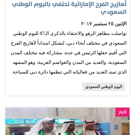
أهازيج الفرح الإماراتية تحتفي باليوم الوطني
حين ستتراقص «نافورة دبي» في عروض معدة خصيصاً لهذه
السعودي
المناسبة. وستقام العروض عند الساعة 8:10 و9:10 و10:10
الإثنين ٢٥ سبتمبر ٢٠١٧
مساءً، بالإضافة إلى العروض الاعتيادية التي يترقبها الزوار.
تواصلت مظاهر الزهو والاحتفاء بالذكرى الـ87 لليوم الوطني
كما تقدم «إعمار» للزوار السعوديين باقة من العروض
السعودي في مختلف أنحاء دبي، لتشكل امتداداً لأهازيج الفرح
الترويجية الخاصة على الوجهات الترفيهية والإقامة الفندقية
التي أقيم حفلها الرئيس في جدة، مشاركة فيه مختلف المدن
والتسوق في «وسط مدينة دبي». وتشمل العروض وجهات
السعودية، والعديد من المدن والعواصم العربية، وهو المشهد
«إعمار للترفيه» و«قمة البرج، برج خليفة»، كما اعتمدت
الذي تمتد العديد من فعالياته التي تنظمها دائرة دبي للسياحة
خصومات للزائرين إلى هذه الأماكن وأيضاً خصومات كبيرة في
والترويج التجاري حتى أواخر الشهر الجاري. وتزينت العديد من
ريل…
اليوم الوطني السعودي
الوجهات والمباني في دبي، وأبرزها برج خليفة، بلون العلم
السعودي الأخضر، في حين تنوعت الفعاليات الاحتفالية بدبي،
لتشمل إلى جانب الفعاليات الغنائية، عروض ألعاب نارية،
أخبار
وفقرات ترفيهية وفعاليات مختلفة، شاركت فيها العديد من
المراكز التجارية. تفاعل جماهيري أصيل.. «يا أبوأصيل» «أصيل