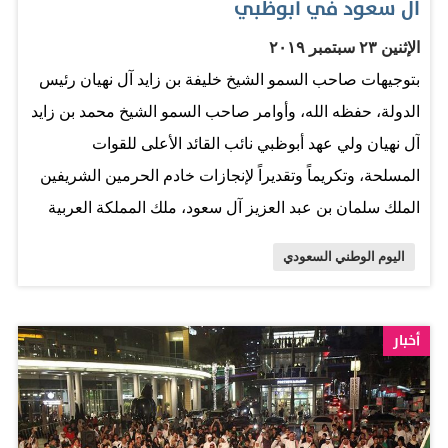
آل سعود في أبوظبي
الإثنين ٢٣ سبتمبر ٢٠١٩
بتوجيهات صاحب السمو الشيخ خليفة بن زايد آل نهيان رئيس
الدولة، حفظه الله، وأوامر صاحب السمو الشيخ محمد بن زايد
آل نهيان ولي عهد أبوظبي نائب القائد الأعلى للقوات
المسلحة، وتكريماً وتقديراً لإنجازات خادم الحرمين الشريفين
الملك سلمان بن عبد العزيز آل سعود، ملك المملكة العربية
السعودية الشقيقة، شهد سمو الشيخ هزاع بن زايد آل نهيان،
اليوم الوطني السعودي
نائب رئيس المجلس التنفيذي لإمارة أبوظبي، إعادة تسمية
شارع المرسى (سابقاً) باسم "شارع الملك سلمان بن
عبدالعزيز آل سعود"، وذلك بحضور سمو الشيخ خالد بن محمد
أخبار
بن زايد آل نهيان، عضو المجلس التنفيذي لإمارة أبوظبي
ورئيس اللجنة التنفيذية، ، وتركي الدخيل السفير السعودي
لدى الدولة. وجاء ذلك تزامناً مع احتفالات المملكة العربية