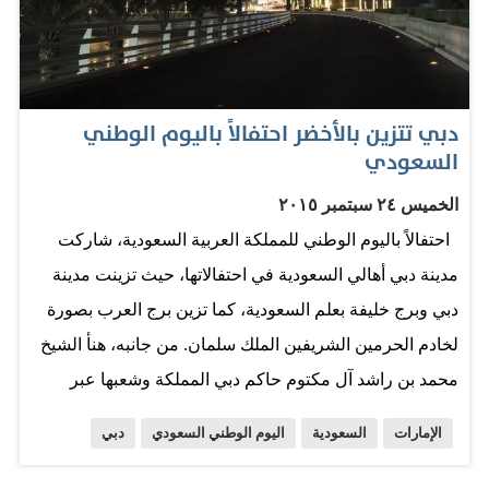
فاعلية الفرد والجماعة في وطنهم حين يولد لديهم اتجاه
الحاجة إلى التفاعل فيه.تلك العلاقة التي…
دبي تتزين بالأخضر احتفالاً باليوم الوطني
السعودي
الخميس ٢٤ سبتمبر ٢٠١٥
احتفالاً باليوم الوطني للمملكة العربية السعودية، شاركت
مدينة دبي أهالي السعودية في احتفالاتها، حيث تزينت مدينة
دبي وبرج خليفة بعلم السعودية، كما تزين برج العرب بصورة
لخادم الحرمين الشريفين الملك سلمان. من جانبه، هنأ الشيخ
محمد بن راشد آل مكتوم حاكم دبي المملكة وشعبها عبر
حسابه الخاص بموقع التواصل الاجتماعي "تويتر" قائلاً: "كل
الإمارات
السعودية
اليوم الوطني السعودي
دبي
التهنئة للمملكة العربية السعودية قيادة وشعباً باليوم الوطني
الـ85.. أدام الله عليهم أمنهم.. وحفظ ملكهم ووفقهم لخدمة