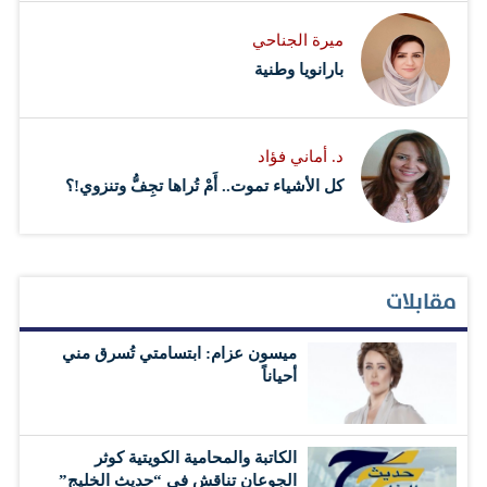
ميرة الجناحي
بارانويا وطنية
د. أماني فؤاد
كل الأشياء تموت.. أَمْ تُراها تجِفُّ وتنزوي!؟
مقابلات
ميسون عزام: ابتسامتي تُسرق مني
أحياناً
الكاتبة والمحامية الكويتية كوثر
الجوعان تناقش في “حديث الخليج”