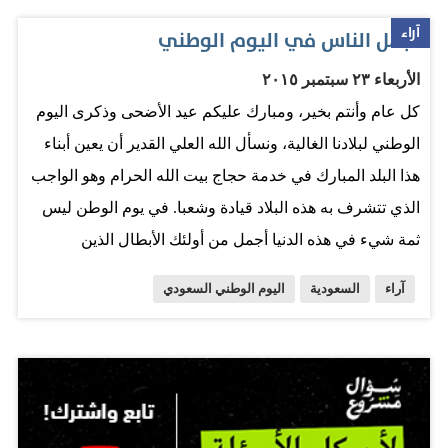
الإسلام والمسلمين"، مضيفاً: "المملكة تحت قيادة أخي الملك
آراء
أجمل الناس في اليوم الوطني
سلمان تمضي بكل عزم وحزم لتعزيز منجزاتها وحماية
الأربعاء ٢٣ سبتمبر ٢٠١٥
مكتسباتها وبناء مستقبلها، وفقهم الله لكل خير". وتدل
كل عام وأنتم بخير، ومبارك عليكم عيد الأضحى وذكرى اليوم
مشاركة دولة الإمارات على مدى الأخوة التي تجمع بين
الوطني لبلادنا الغالية، ونسأل الله العلي القدير أن يعين أبناء
البلدين، كما أنها تضرب مثلاً في المحبة.من جانبهم، شكر
هذا البلد المبارك في خدمة حجاج بيت الله الحرام وهو الواجب
المغردون حكومة دبي على احتفالاتها وسعادتها معهم باليوم
الذي تتشرف به هذه البلاد قيادة وشعبا. في يوم الوطن ليس
الوطني، وأكدوا أن البلدين يحظيان بأخوة ومحبة لا مثيل لها،
ثمة شيء في هذه الدنيا أجمل من أولئك الأبطال الذين
داعين المولى عز وجل أن يحفظ البلدين وأن ينعم عليهما
يخوضون المعارك دفاعا عن حدودنا الجنوبية وعن اليمن
بالأمن والأمان والمحبة والإخاء. المصدر: مجلة سيدتي
آراء
السعودية
اليوم الوطني السعودي
الشقيق، هذه القلوب الشجاعة التي تتخطى الأهوال حفاظا
على عزة الوطن وسيادته وكرامة أبنائه هم مبعث فخرنا الأكيد
وهم أيقونتنا الفاخرة في ذكرى اليوم الوطني هذا العام. هذا
الجندي الذي سيغيب عن أولاده وأسرته يوم العيد من أجل
واجب الدفاع عن أسرته الكبيرة، الذي يجب أن يكون حاضرا