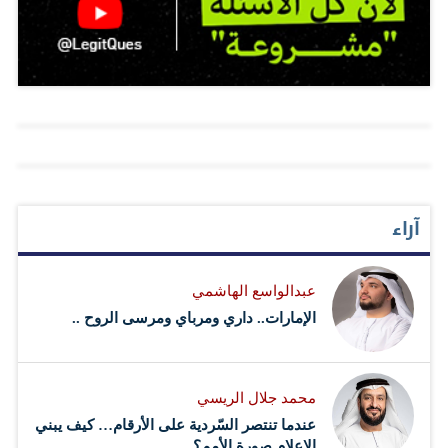
في كل لحظاتنا الاحتفالية.. ملامحه السمراء أجمل من كل
عبارات التهنئة.. وساعده الذي يتشبث بالبندقية أروع من كل
البرامج التي تبث على الهواء بهذه المناسبة.. خوذته الصامدة
بين لهيب النار ولهيب الشمس أبلغ وأكثر تأثيرا من كل
اللافتات التي تزين الشوارع في هذه المناسبة المجيدة. وفي
الوقت الذي سيتحلق فيه أبناؤنا من حولنا في صباح العيد
بشقاوة بحثا عن (العيدية) يشعر أبناء هذا البطل أن (عيديتهم)
آراء
هذا العام مختلفة لأنها تستلزم غياب والدهم من أجل الاحتفال
بعيد انتصار الوطن بإذن العلي القدير. أولئك الأبطال الذين
عبدالواسع الهاشمي
يقفون على جبهات القتال هم من يرسمون…
الإمارات.. داري ومرباي ومرسى الروح ..
محمد جلال الريسي
عندما تنتصر السّردية على الأرقام… كيف يبني
الإعلام صورة الأمم؟