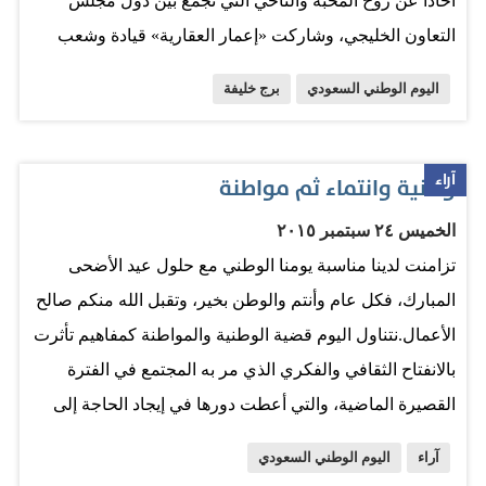
أخّاذاً عن روح المحبة والتآخي التي تجمع بين دول مجلس
غنائية مجّانية ومميّزة في 22 و 23 سبتمبر الجاري في كل من
التعاون الخليجي، وشاركت «إعمار العقارية» قيادة وشعب
"سوق التنين 2 " و "سيتي ووك" ليتمكّن الجمهور من
الدولة في تقديم أحر التهاني والتبريكات إلى قيادة وشعب
الاستمتاع بسماع أشهر الأغاني…
اليوم الوطني السعودي
برج خليفة
المملكة العربية السعودية بهذه المناسبة العظيمة. يذكر أن
«برج خليفة» يشمخ بارتفاع 828 متراً (2716.5 قدماً)، محتضناً
200 طابق، منها 160 طابقاً مأهولاً بالسكان، وهو الأعلى من
آراء
وطنية وانتماء ثم مواطنة
نوعه في العالم. المصدر: الإمارات اليوم
الخميس ٢٤ سبتمبر ٢٠١٥
تزامنت لدينا مناسبة يومنا الوطني مع حلول عيد الأضحى
المبارك، فكل عام وأنتم والوطن بخير، وتقبل الله منكم صالح
الأعمال.نتناول اليوم قضية الوطنية والمواطنة كمفاهيم تأثرت
بالانفتاح الثقافي والفكري الذي مر به المجتمع في الفترة
القصيرة الماضية، والتي أعطت دورها في إيجاد الحاجة إلى
التطلع والبحث عنها، كأحد الحلول الملائمة لطموح المجتمع
آراء
اليوم الوطني السعودي
المدني، إضافة إلى ما حملت تلك الفترة من العوامل والأحداث