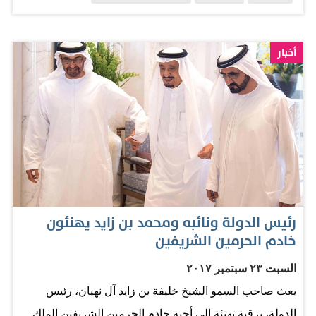
والإمارات معاً أبداً، فضلاً عن احتفال المؤسسات والجهات
الحكومية والخاصة باليوم الوطني السعودي، وتزيّنت المعالم
الرئيسية في الدولة بالعلم السعودي، ممزوجاً بعبارة معاً للأبد.
أخبار
المصدر: الخليج
رئيس الدولة ونائبه ومحمد بن زايد يهنئون
خادم الحرمين الشريفين
السبت ٢٣ سبتمبر ٢٠١٧
بعث صاحب السمو الشيخ خليفة بن زايد آل نهيان، رئيس
الدولة، برقية تهنئة إلى أخيه خادم الحرمين الشريفين الملك