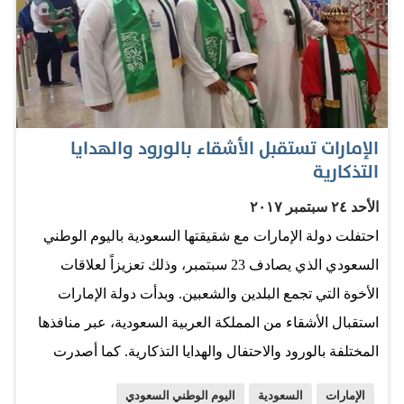
يا أبوأصيل».. واحدة من تعليقات عدة مؤثرة لاحق بها
المغردون حضوراً خاصاً للفنان أبوبكر سالم على كرسيه
المتحرك، مكرماً في لحظة إنسانية مؤثرة، كان يتقدم فيها
نخبة من الفنانين، في مقدمتهم فنان العرب محمد عبده، خلال
الأوبريت الذي قدم في مدينة جدة السعودية احتفاء باليوم
الإمارات تستقبل الأشقاء بالورود والهدايا
الوطني. الحالة الصحية لأبوبكر سالم لم تمنعه من المشاركة
التذكارية
في الغناء، مشفوعاً باعتذار رقيق لما قد يُلاحظه المستمع
الأحد ٢٤ سبتمبر ٢٠١٧
على صوته، نتيجة تلك الحالة. بلقيس: حروف من نور أعربت
احتفلت دولة الإمارات مع شقيقتها السعودية باليوم الوطني
الفنانة بلقيس، خلال مشاركتها في الاحتفال الذي نظّمته دائرة
السعودي الذي يصادف 23 سبتمبر، وذلك تعزيزاً لعلاقات
دبي للسياحة والترويج التجاري بمناسبة الذكرى الـ87 لليوم
الأخوة التي تجمع البلدين والشعبين. وبدأت دولة الإمارات
الوطني السعودي، عن فخرها بهذه المشاركة، التي تُعد من
استقبال الأشقاء من المملكة العربية السعودية، عبر منافذها
أوائل الحفلات الفنية التي تقيمها بعد…
المختلفة بالورود والاحتفال والهدايا التذكارية. كما أصدرت
ختماً خاصاً تم اعتماده في مطار دبي، يحمل شعار السعودية
الإمارات
السعودية
اليوم الوطني السعودي