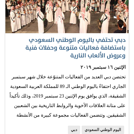
السعودية الشقيقة بيومها الوطني الـ89. المصدر: البيان
دبي تحتفي باليوم الوطني السعودي
باستضافة فعاليات متنوعة وحفلات فنية
وعروض الألعاب النارية
الإثنين ١٦ سبتمبر ٢٠١٩
تحتضن دبي العديد من الفعاليات المتنوّعة خلال شهر سبتمبر
الجاري احتفاءً باليوم الوطني الـ 89 للمملكة العربية السعودية
الشقيقة، الذي يوافق يوم الإثنين 23 سبتمبر 2019، وذلك تأكيداً
على متانة العلاقات الأخوية والروابط التاريخية بين الشعبين
الشقيقين. وتتضمن الفعاليات مجموعة كبيرة من الأنشطة
الترفيهية، والحفلات الغنائية والعروض الشعبية والفقرات
اليوم الوطني السعودي
دبي