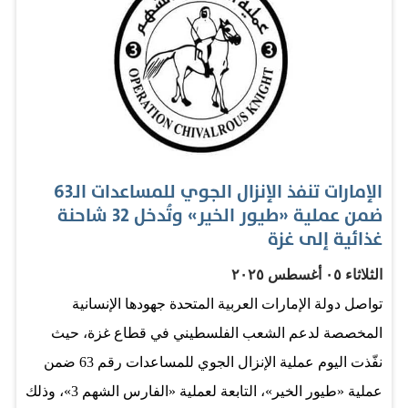
المتحدة لتنسيق الشؤون الإنسانية “أوتشا”. ودعا الخبراء جميع
الدول إلى التحرك بحزم لمنع إسرائيل من تدمير ظروف
الحياة في غزة ووقف حربها التي لا تنتهي على الإنسانية وبذل
كل ما في وسعها لاعادة تفعيل منظومة المساعدات الإنسانية
التابعة للأمم المتحدة في غزة. لفت البيان الى ان أكثر من 500
ألف شخص - أي ربع سكان غزة – يواجهون خطر المجاعة
الإمارات تنفذ الإنزال الجوي للمساعدات الـ63
بينما يعاني الباقون من مستويات جوع طارئة ويتعرض جميع
ضمن عملية «طيور الخير» وتُدخل 32 شاحنة
الأطفال دون سن الخامسة والبالغ عددهم 320 ألف طفل
غذائية إلى غزة
لخطر سوء التغذية الحاد مع عواقب صحية بدنية ونفسية
الثلاثاء ٠٥ أغسطس ٢٠٢٥
وخيمة مدى الحياة. وأوضح الخبراء أن سلاح التجويع استخدم
تواصل دولة الإمارات العربية المتحدة جهودها الإنسانية
كسلاح حرب وحشي ويعد جريمة بموجب القانون الدولي في
المخصصة لدعم الشعب الفلسطيني في قطاع غزة، حيث
الوقت الذي تسببت تجربة إسرائيل الفاشلة في إيصال
نفّذت اليوم عملية الإنزال الجوي للمساعدات رقم 63 ضمن
المساعدات والمخصخصة…
عملية «طيور الخير»، التابعة لعملية «الفارس الشهم 3»، وذلك