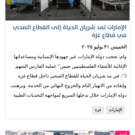
العربية والأجنبية، خلال الفترة الماضية، والتي ركزت على
حشد الجهود الدولية لضمان احترام القانون الدولي الإنساني
وتوفير الحماية للمدنيين وتجنيبهم المعاناة المتفاقمة نتيجة
الإمارات تمد شريان الحياة إلى القطاع الصحي
التطورات الميدانية المقلقة. وشارك صاحب السمو الشيخ
في قطاع غزة
محمد بن زايد آل نهيان رئيس الدولة “حفظه الله”، في
الخميس ٣١ يوليو ٢٠٢٥
الاجتماع الاستثنائي الذي عقده قادة مجموعة “بريكس” في
وام: نجحت دولة الإمارات عبر جهودها الإنسانية ومساعداتها
نوفمبر 2023 بشأن الأوضاع في قطاع غزة عبر تقنية الاتصال
الإغاثية للأشقاء الفلسطينيين ضمن" عملية الفارس الشهم
المرئي، حيث جدد سموه دعوة دولة الإمارات إلى حماية
3"، في مد شريان الحياة للقطاع الصحي داخل قطاع غزة
المدنيين في قطاع غزة وتأمين وصول المساعدات الإنسانية
وإنقاذه من الانهيار التام والخروج النهائي من الخدمة. وبرهنت
إلى قطاع غزة بشكل آمن وعاجل ومستدام دون عوائق…
دولة الإمارات خلال تدخلها السريع لمواجهة التحديات الطبية
الناجمة عن الوضع المتفاقم في قطاع غزة، عن جاهزية
الإمارات
غزة
قصوى واحترافية عالية ظهرت جليا من خلال التواجد على
أرض الواقع سواء عبر المستشفى الإماراتي الميداني داخل
القطاع أو المستشفى العائم الذي أرسلته إلى مدينة العريش