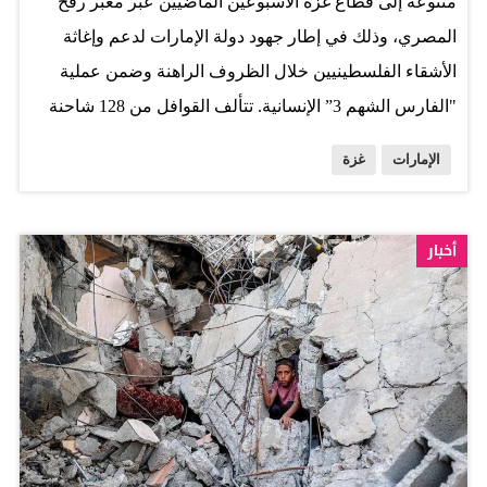
متنوعة إلى قطاع غزة الأسبوعين الماضيين عبر معبر رفح
والنزاعات، والأزمات الإنسانية، وتستَمِرُّ فيه تهديدات سيادة
المصري، وذلك في إطار جهود دولة الإمارات لدعم وإغاثة
الدول، ومخاوف الانتشار النووي، فضلاً عن الأُطروحات
الأشقاء الفلسطينيين خلال الظروف الراهنة وضمن عملية
المتطرفة التي تستهدف تهديد…
"الفارس الشهم 3” الإنسانية. تتألف القوافل من 128 شاحنة
حملت على متنها أكثر من 2000 طن من المساعدات الإنسانية
الإمارات
غزة
التي شملت المواد الغذائية و مواد الايواء. وبذلك بلغ إجمالي
المساعدات التي دخلت إلى قطاع غزة من معبر رفح المصري
منذ فتح المعابر أكثر من 12,000 طن من المساعدات
أخبار
المتنوعة. ويشرف فريق المساعدات الإنسانية الإماراتية
المتواجد في مدينة العريش بمصر على تحميل المساعدات
بشكل دقيق، ومتابعة عمليات إيصالها عبر معبر رفح، وضمان
وصولها إلى المستفيدين في قطاع غزة. وتضاعف دولة
الإمارات جهودها منذ فتح المعابر في السابع والعشرين من
يوليو الماضي، حيث كثّفت عمليات الإغاثة الإنسانية لدعم