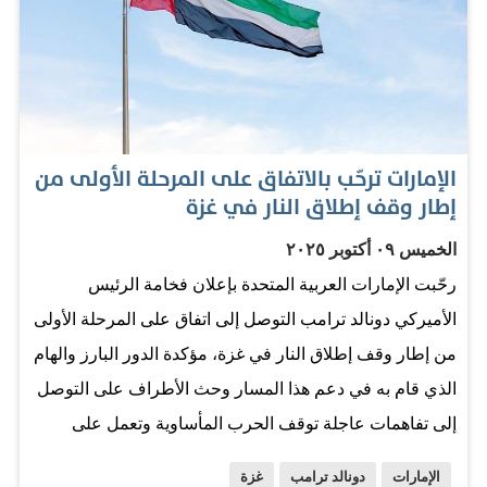
«حماس»، توجهت آليات الصليب الأحمر إلى نقطة متفق عليها
في شمال قطاع غزة لتسلم الرهائن. وتوجهت آليات أخرى
إلى نقطة أخرى من خان يونس في جنوب قطاع غزة. واحتلت
حشود منذ الليلة الماضية ساحة الرهائن في تل أبيب، حيث
نصبت شاشات ضخمة، ورفعت صور الرهائن لمتابعة عمليات
الإمارات ترحّب بالاتفاق على المرحلة الأولى من
الافراج. وطغى التأثر على المجتمعين في الساحة، فيما أكد
إطار وقف إطلاق النار في غزة
منتدى عائلات الرهائن أن «النضال لم ينتهِ»، بعد الإفراج عن
الخميس ٠٩ أكتوبر ٢٠٢٥
السبعة. وفي المرحلة الأولى من خطة الرئيس الأمريكي
رحّبت الإمارات العربية المتحدة بإعلان فخامة الرئيس
لوقف إطلاق النار في غزة تترافق عودة الرهائن إلى إسرائيل
الأميركي دونالد ترامب التوصل إلى اتفاق على المرحلة الأولى
مع إفراج الدولة العبرية عن 250 معتقلاً «أمنياً» فلسطينياً،
من إطار وقف إطلاق النار في غزة، مؤكدة الدور البارز والهام
و1700 اعتقلتهم إسرائيل في غزة منذ بدء الحرب في…
الذي قام به في دعم هذا المسار وحث الأطراف على التوصل
إلى تفاهمات عاجلة توقف الحرب المأساوية وتعمل على
إحلال السلام والاستقرار في القطاع. وأعربت وزارة
الإمارات
دونالد ترامب
غزة