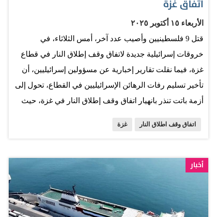
اتفاق غزة
الأربعاء ١٥ أكتوبر ٢٠٢٥
قتل 9 فلسطينيين وأصيب عدد آخر، أمس الثلاثاء، في
خروقات إسرائيلية جديدة لاتفاق وقف إطلاق النار في قطاع
غزة، فيما نقلت تقارير إخبارية عن مسؤولين إسرائيليين، أن
تأخير تسليم رفات الرهائن الإسرائيليين في القطاع، تحول إلى
أزمة باتت تنذر بانهيار اتفاق وقف إطلاق النار في غزة، حيث
بدأت إسرائيل باتخاذ إجراءات فعلية مثل عدم فتح معبر رفح
اتفاق وقف اطلاق النار
غزة
كما كان مقرراً اليوم الأربعاء، وتقليص إدخال المساعدات
الإنسانية إلى القطاع، وذلك على الرغم من تأكيد الصليب
الأحمر أن إعادة الرفات من غزة ربما تستغرق وقتاً، بينما
أخبار
سلمت إسرائيل عبر الصليب الأحمر الدفعة الأولى من جثامين
الفلسطينيين القتلى إلى غزة، في وقت طالبت الأمم المتحدة
والصليب الأحمر بفتح جميع المعابر لإدخال المساعدات إلى