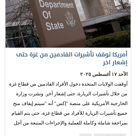
بالكاميرات من جهتها، أكّدت قناة «الجزيرة»، الاثنين، مقتل
مصوّرها الصحفي محمد سلامة في غارة إسرائيلية في قطاع
غزة، بعد نحو أسبوعين من مقتل صحفيين آخرين عاملين في
القناة في ضربة مماثلة. وأفادت القناة على حسابها على
منصة «إكس» بمقتل مصور الجزيرة محمد سلامة،
أمريكا توقف تأشيرات القادمين من غزة حتى
والمصورين حسام المصري ومعاذ أبو طه والصحفية مريم أبو
إشعار اخر
دقة، في قصف إسرائيلي على مجمع ناصر الطبي في خان
الأحد ١٧ أغسطس ٢٠٢٥
يونس. وقال الجيش الإسرائيلي، إنه «يتحقّق» من الأمر. وثقت
أوقفت الولايات المتحدة دخول الأفراد القادمين من قطاع غزة
الكاميرات جريمة مقتل الصحفيين على الهواء مباشرة، حيث
من خلال تأشيرات الزيارة، حتى إشعار آخر. ونشرت وزارة
يظهر في فيديو متداول مجموعة من الصحفيين والمسعفين
الخارجية الأمريكية على منصة "إكس" أنه "سيتم إيقاف منح
تهرع إلى مستشفى ناصر بعد قصف الطابق الرابع منه، لتبدأ
جميع تأشيرات الزيارة للأفراد من قطاع غزة، حتى يتم القيام
عمليات انتشال الضحايا والجرحى، لكنهم…
بمراجعة شاملة وكاملة للعملية والإجراءات المتبعة من أجل
إصدار عدد محدود من التأشيرات الطبية الإنسانية المؤقتة في