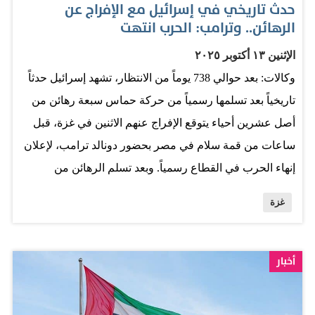
حدث تاريخي في إسرائيل مع الإفراج عن
الرهائن.. وترامب: الحرب انتهت
الإثنين ١٣ أكتوبر ٢٠٢٥
وكالات: بعد حوالي 738 يوماً من الانتظار، تشهد إسرائيل حدثاً
تاريخياً بعد تسلمها رسمياً من حركة حماس سبعة رهائن من
أصل عشرين أحياء يتوقع الإفراج عنهم الاثنين في غزة، قبل
ساعات من قمة سلام في مصر بحضور دونالد ترامب، لإعلان
إنهاء الحرب في القطاع رسمياً. وبعد تسلم الرهائن من
الصليب الأحمر، علت صيحات الابتهاج في صفوف المحتشدين
غزة
في ساحة الرهائن في تل أبيب. ترحيب إسرائيلي رحبت وزارة
الخارجية الإسرائيلية بعودة هذه الدفعة الأولى من الرهائن
«إلى الوطن». وأعلن الجيش الإسرائيلي الإفراج عن الرهائن
أخبار
السبعة، بعيد تأكيد كتائب «القسام» الافراج عن الرهائن
الأحياء، ونشره قائمة بأسمائهم. وبالتزامن مع إعلان