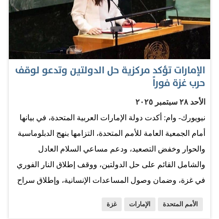
وفريق العمل المخلص والمتمكن وموقع الإمارات الدولي
وسجلها الناجح، يمثل الأرضية الصلبة للنجاح في نيويورك".
وأضاف معاليه: "أولوية تحركات الدبلوماسية الإماراتية بقيادة
سمو الشيخ عبدالله بن زايد في أسبوع الجمعية العامة للأمم
الإمارات تؤكد مركزية حل الدولتين وتدعو لوقف
المتحدة انصبت على مواجهة خطط ضم إسرائيل للأراضي
حرب غزة فوراً
الفلسطينية، ووقف الحرب في غزة، وحقن الدماء، وتيسير
الأحد ٢٨ سبتمبر ٢٠٢٥
وصول المساعدات الإنسانية". وختم معاليه: "سخرت الإمارات
نيويورك- وام: أكدت دولة الإمارات العربية المتحدة، في بيانها
كامل طاقاتها واتصالاتها لتحقيق ذلك". المصدر: البيان
أمام الجمعية العامة للأمم المتحدة، التزامها بنهج الدبلوماسية
والحوار وخفض التصعيد، ودعم مساعي السلام العادل
والشامل القائم على حل الدولتين، ووقف إطلاق النار الفوري
في غزة، وضمان وصول المساعدات الإنسانية، وإطلاق سراح
الرهائن. وشددت على رفض استهداف المدنيين أو الاعتداء
الأمم المتحدة
الإمارات
غزة
على سيادة الدول، ودانت الهجوم الإسرائيلي على قطر. كما