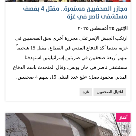
مجازر الصحفيين مستمرة.. مقتل 4 بقصف
مستشفى ناصر في غزة
الإثنين ٢٥ أغسطس ٢٠٢٥
ارتكب الجيش الإسرائيلي مجزرة أخرى بحق الصحفيين في
غزة، بعدما أكد الدفاع المدني في القطاع، مقتل 15 شخصاً
بينهم أربعة صحفيين في ضربتين إسرائيليتين استهدفتا
مستشفى ناصر في خان يونس. وقال المتحدث باسم الدفاع
المدني محمود بصل: «بلغ عدد القتلى 15، بينهم 4 صحفيين،
وأحد أفراد الدفاع المدني في القصف الإسرائيلي على
اغتيال الصحفيين
غزة
مستشفى ناصر في خان يونس». وكان بصل قال في تصريح
سابق إن المبنى استُهدف بغارتين جويتين إسرائيليتين. ووفقاً
لمسؤولين، فإن المصوّر حسام المصري أحد الصحفيين الذين
أخبار
قُتلوا في الغارات، وهو متعاقد مع رويترز. وأضافوا أن المصور
حاتم خالد، وهو أيضاً متعاقد مع رويترز، أصيب. جريمة موثقة