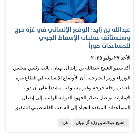
الإمارات من الدول الرائدة في تقديم الدعم الإغاثي إذ مثّلت
المساعدات الإماراتية أكثر من 44% من إجمالي المساعدات
الدولية التي وصلت إلى القطاع. وتؤكد دولة الإمارات أن دعم
عبدالله بن زايد: الوضع الإنساني في غزة حرج
الشعب الفلسطيني سيظل أولوية إنسانية، وستواصل التنسيق
وسنستأنف عمليات الإسقاط الجوي
مع الشركاء الإقليميين والدوليين لضمان وصول المساعدات
للمساعدات فوراً
عبر كافة الطرق برا وبحرا وجوا إلى المناطق الأكثر احتياجاً.
الأحد ٢٧ يوليو ٢٠٢٥
وام
أكد سمو الشيخ عبدالله بن زايد آل نهيان، نائب رئيس مجلس
الوزراء وزير الخارجية، أن الأوضاع الإنسانية في قطاع غزة
بلغت مرحلة حرجة وغير مسبوقة، مشدداً على أن دولة
الإمارات تواصل تصدّر الجهود الدولية الرامية إلى إيصال
المساعدات المنقذة للحياة إلى الشعب الفلسطيني الشقيق.
وقال سموه في تدوينة له عبر حسابه على موقع التواصل
الشيخ عبدالله بن زايد آل نهيان
غزة
الاجتماعي «إكس»: «سنواصل إيصال الدعم الإغاثي إلى من
هم في أمس الحاجة، براً وجواً وبحراً»، مؤكداً على استئناف