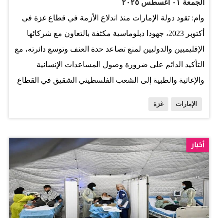
الجمعة ٠١ أغسطس ٢٠٢٥
الريادي في دعم الشعوب المتضررة حول العالم. المصدر: وام
وام: تقود دولة الإمارات منذ اندلاع الأزمة في قطاع غزة في
أكتوبر 2023، جهودا دبلوماسية مكثفة بالتعاون مع شركائها
الإقليميين والدوليين لمنع تصاعد حدة العنف وتوسع دائرته، مع
التأكيد الدائم على ضرورة وصول المساعدات الإنسانية
والإغاثية والطبية إلى الشعب الفلسطيني الشقيق في القطاع
بشكل عاجل ومكثف وآمن ودون أي عوائق. وتجسد مواقف
الإمارات
غزة
دولة الإمارات تجاه ما يحدث في قطاع غزة سياستها وجهودها
المخلصة في البحث عن حل سياسي يضمن تجنيب الشعب
الفلسطيني الشقيق مزيدا من المآسي والمعاناة الإنسانية، مما
أخبار
يتسق مع المواقف العربية والدولية. واستحوذت جهود وقف
العنف والتصعيد الدائر في قطاع غزة على جانب مهم من
اتصالات ولقاءات التي أجراها صاحب السمو الشيخ محمد بن
زايد آل نهيان رئيس الدولة “حفظه الله”، مع قادة الدول