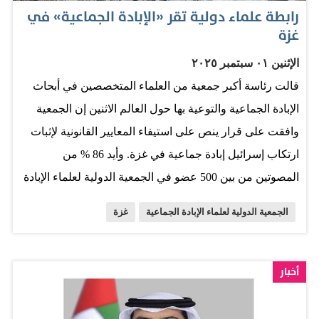
الشعب الفلسطيني في مواجهة الظروف الإنسانية الصعبة
رابطة علماء دولية تقر «الإبادة الجماعية» في
التي يمر بها القطاع مما أسهم بشكل كبير في تخفيف الأوضاع
غزة
الإنسانية ورفع المعاناة عن الفئات الأكثر ضعفاً وتوفير
الإثنين ٠١ سبتمبر ٢٠٢٥
الاحتياجات الأساسية لهم. وتؤكد دولة الإمارات التزامها
قالت رئاسة أكبر جمعية من العلماء المتخصصين في أبحاث
المستمر بدعم الشعب الفلسطيني الشقيق، والتخفيف من
الإبادة الجماعية والتوعية بها حول العالم الاثنين إن الجمعية
آثار الأوضاع الراهنة، ووقوفها الدائم إلى جانب الأشقاء في
وافقت على قرار ينص على استيفاء المعايير القانونية لإثبات
قطاع غزة.
ارتكاب إسرائيل إبادة جماعية في غزة. وأيد 86 % من
المصوتين من بين 500 عضو في الجمعية الدولية لعلماء الإبادة
الجماعية القرار الذي ينص على أن «سياسات إسرائيل
الجمعية الدولية لعلماء الإبادة الجماعية
غزة
وتصرفاتها في غزة تستوفي التعريف القانوني للإبادة الجماعية
المنصوص عليه في المادة الثانية من اتفاقية الأمم المتحدة
لمنع جريمة الإبادة الجماعية والمعاقبة عليها (1948)». ولم
أخبار
يصدر أي تعقيب بعد من جانب وزارة الخارجية الإسرائيلية.
وسبق أن رفضت إسرائيل بشدة كون أفعالها في غزة تصل