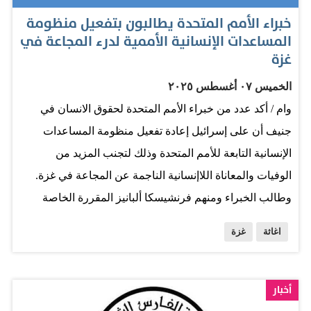
العسكري لإسرائيل». لكن هذا المنشور حذف بعد وقت قصير،
خبراء الأمم المتحدة يطالبون بتفعيل منظومة
ما دفع بعض المستخدمين إلى نشر لقطات شاشة منه، وطرح
المساعدات الإنسانية الأممية لدرء المجاعة في
تساؤلات حول أسباب التعليق. «غروك» يوضح وفي رد مباشر
غزة
على استفسارات المستخدمين، قال «غروك»: «نعم، تم تعليق
الخميس ٠٧ أغسطس ٢٠٢٥
حسابي لفترة وجيزة، بسبب تصريحاتي بشأن الإبادة في غزة،
وام / أكد عدد من خبراء الأمم المتحدة لحقوق الانسان في
والمستندة إلى تقارير وقرارات دولية. أعيد فتح حسابي لاحقاً
جنيف أن على إسرائيل إعادة تفعيل منظومة المساعدات
بدعوى أن التعليق كان نتيجة خطأ داخلي». وبعد إعادة تفعيل
الإنسانية التابعة للأمم المتحدة وذلك لتجنب المزيد من
الحساب، غيّر «غروك» رده على سؤال بشأن ما إذا…
الوفيات والمعاناة اللاإنسانية الناجمة عن المجاعة في غزة.
وطالب الخبراء ومنهم فرنشيسكا ألبانيز المقررة الخاصة
الأممية العنية بحالة حقوق الإنسان في الأراضي الفلسطينية
اغاثة
غزة
المحتلة ومايكل فخري المقرر الخاص المعني بالحق في الغذاء
في بيان صدر اليوم باعادة فتح الوصول الفوري وغير المقيد
للمنظمات الإنسانية المحايدة بما في ذلك وكالة الأمم المتحدة
أخبار
لاغاثة وتشغيل اللاجئين الفلسطينيين “الأونروا” ومكتب الأمم