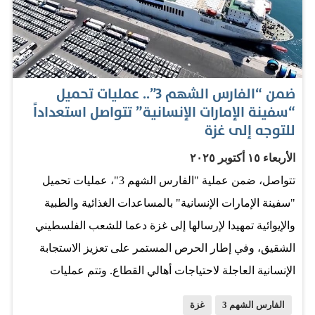
غزة. وذكرت مصادر فلسطينية، أمس الثلاثاء، أن 9
فلسطينيين قتلوا بنيران إسرائيلية في قطاع غزة، رغم دخول
اتفاق وقف إطلاق النار حيز التنفيذ لليوم الخامس. وأوضحت
المصادر أن 5 أشخاص قتلوا جراء إطلاق طائرات مسيّرة
ضمن “الفارس الشهم 3”.. عمليات تحميل
إسرائيلية من طراز كوادكبتر النار على مواطنين كانوا يتفقدون
“سفينة الإمارات الإنسانية” تتواصل استعداداً
منازلهم في حي الشجاعية شرق مدينة غزة. كما قتل مواطن
للتوجه إلى غزة
وأصيب آخر في قصف مماثل على بلدة الفخاري شرق خان
الأربعاء ١٥ أكتوبر ٢٠٢٥
يونس جنوبي القطاع. وفي تعقيبه، قال الناطق باسم حركة
تتواصل، ضمن عملية "الفارس الشهم 3"، عمليات تحميل
حماس، حازم قاسم، إن «قتل الجيش الإسرائيلي عدداً من
"سفينة الإمارات الإنسانية" بالمساعدات الغذائية والطبية
أهالي قطاع غزة صباح أمس عبر القصف وإطلاق…
والإيوائية تمهيدا لإرسالها إلى غزة دعما للشعب الفلسطيني
الشقيق، وفي إطار الحرص المستمر على تعزيز الاستجابة
الإنسانية العاجلة لاحتياجات أهالي القطاع. وتتم عمليات
تحميل المساعدات بوتيرة متسارعة بالتنسيق مع عدد من
الفارس الشهم 3
غزة