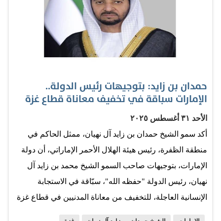
إلى حد الإبادة الجماعية، وتناهض حالياً دعوى أمام محكمة
العدل الدولية في لاهاي تتهمها بارتكاب إبادة جماعية. المجاعة
وقال مرصد عالمي للجوع تعتمد الأمم المتحدة على تقييماته
إن مناطق من القطاع تعاني الآن مجاعة من صنع الإنسان،
وهو ما ترفضه إسرائيل أيضاً. وفي غزة، رحبت حماس بالقرار.
حمدان بن زايد: بتوجيهات رئيس الدولة..
وقال إسماعيل الثوابتة مدير المكتب الإعلامي الحكومي في
الإمارات سباقة في تخفيف معاناة قطاع غزة
غزة الذي تديره الحركة «يعزز هذا الموقف العلمي المرموق
الأحد ٣١ أغسطس ٢٠٢٥
الأدلة والوقائع الموثقة أمام المحاكم الدولية». وأضاف أن
أكد سمو الشيخ حمدان بن زايد آل نهيان، ممثل الحاكم في
القرار «يضع على عاتق المجتمع الدولي التزاماً قانونياً وأخلاقياً
منطقة الظفرة، رئيس هيئة الهلال الأحمر الإماراتي، أن دولة
بالتحرك العاجل لوقف الجريمة، وحماية المدنيين، ومحاسبة
الإمارات، بتوجيهات صاحب السمو الشيخ محمد بن زايد آل
قادة الاحتلال أمام المحكمة الجنائية الدولية وفقاً لاتفاقية منع
نهيان، رئيس الدولة "حفظه الله"، سبّاقة في الاستجابة
جريمة الإبادة الجماعية لعام…
الإنسانية العاجلة، للتخفيف من معاناة المدنيين في قطاع غزة
وتوفير الاحتياجات الأساسية في هذه الأزمة الكارثية. ودون