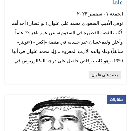
عاماً
الجمعة ٠١ سبتمبر ٢٠٢٣
توفي الأديب السعودي محمد علي علوان (أبو غسان) أحد أهم
كُتَّاب القصة القصيرة في السعودية، عن عمر ناهز 73 عاماً.
وأعلن ولده غسان عبر حسابه في منصة «إكس» («تويتر»
سابقاً) وفاة والده الأديب المعروف. وُلِد محمد علوان في أبها
1950، وهو كاتب وقاص حاصل على درجة البكالوريوس في
الأدب العربي من كلية الآداب في جامعة الملك سعود 1974.
محمد علي علوان
وعمل في وزارة الإعلام منذ تخرجه، ومع عمله كان مشرفاً
ثقافياً في عدد من الصحف والمجلات، وعمل في وزارة
الإعلام وشغل منصب وكيل الوزارة لشؤون الإعلام الداخلي.
مقابلات
نشر الراحل 6 مجموعات قصصية، وأشرف على الصفحات
الثقافية في كل من مجلة «اليمامة» وصحيفة «الرياض» لعدة
سنوات، كما شارك في أمسيات قصصية في الأندية الأدبية،