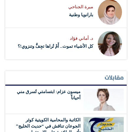
ميرة الجناحي
بارانويا وطنية
د. أماني فؤاد
كل الأشياء تموت.. أَمْ تُراها تجِفُّ وتنزوي!؟
مقابلات
ميسون عزام: ابتسامتي تُسرق مني
أحياناً
الكاتبة والمحامية الكويتية كوثر
الجوعان تناقش في “حديث الخليج”