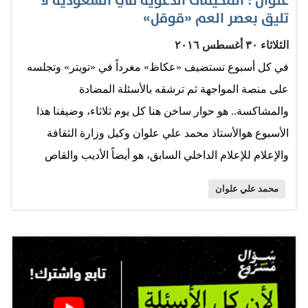
علوان : المخيمات الدعوية في السعودية لا
يختلفون من شخص إلى آخر ومن ثقافة إلى ثقافة ومن هدف
تليق بعصر العم «قوقل»
إلى هدف. ولذلك أنا حذر في تغريداتي ولا أرغب في الدخول
الثلاثاء ٣٠ أغسطس ٢٠١٦
إلى المشاكسات والصراخ الانفعالي غير الموضوعي، لأن ذلك
في كل أسبوع تستضيف «عكاظ» مغرداً في «تويتر» وتجلسه
معناه الخسارة على الأصعدة كافة وضياع المتعة والفائدة من
على منصة المواجهة ثم ترشقه بالأسئلة المضادة
التواصل. أما ما أنقله من تغريدات لآخرين وللمفكرين على
والمشاكسة.. هو حوار ساخن هنا كل يوم ثلاثاء، وضيفنا هذا
مستوى العالم العربي أو المترجم فهو إضافة لي، وإضافة
الأسبوع هوالأستاذ محمد علي علوان وكيل وزارة الثقافة
للمتابع الذي…
والإعلام للإعلام الداخلي السابق، هو أيضاً الأديب والقاص
المعروف صاحب المجموعة القصصية الشهيرة «الخبز
محمد علي علوان
والصمت». • معظم تغريداتك ريتويتات لتغريدات الآخرين أو
عبارات تنقلها لمفكرين عالميين.. لماذا أنت مقل في الحضور
حتى في تويتر تماماً كما حدث مع الأديب والقاص محمد
علوان؟ هل تشعر أنه لم يعد هناك ما يجدي؟ •• ربما أن
الدخول لعالم «تويتر» لم يتم إلا منذ خمس سنوات، وحفزني