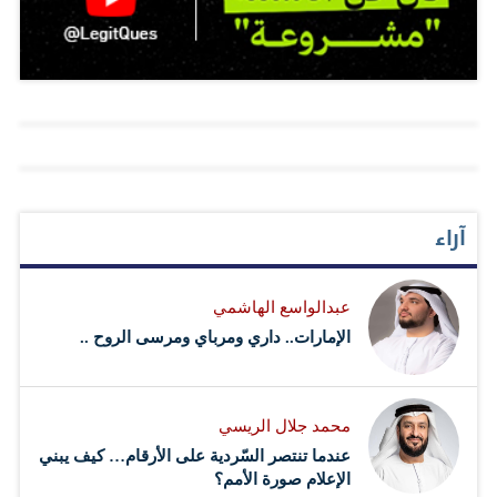
للكتابة فيه الكثير من الأقارب والأصدقاء، فهم يعرفون عني
الاختصار في القول ومحاولة الوصول إلى المعنى بكمية أقل
من الكلمات والعبارات وهذا لوحده أمر صعب لمن يحترم
حرفه ولمن يحترم قدرته اللغوية، وأيضاً يدرك أنه أقام
مسؤولية أخلاقية كبيرة، فهو مسرح مكشوف أمام قراء
يختلفون من شخص إلى آخر ومن ثقافة إلى ثقافة ومن هدف
إلى هدف. ولذلك أنا حذر في تغريداتي ولا أرغب في الدخول
آراء
إلى المشاكسات والصراخ الانفعالي غير الموضوعي، لأن ذلك
معناه الخسارة على الأصعدة كافة وضياع المتعة والفائدة من
عبدالواسع الهاشمي
التواصل. أما ما أنقله من تغريدات لآخرين وللمفكرين على
الإمارات.. داري ومرباي ومرسى الروح ..
مستوى العالم العربي أو المترجم فهو إضافة لي، وإضافة
للمتابع الذي…
محمد جلال الريسي
عندما تنتصر السّردية على الأرقام… كيف يبني
الإعلام صورة الأمم؟