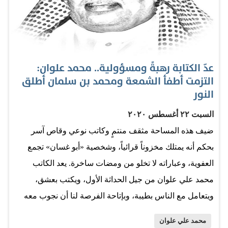
وجمعية الثقافة الفنون، وهو عضو مؤسس بـ«مؤسسة عسير
للصحافة والنشر». وأبرز مؤلفاته: «الخبز والصمت» (قصص
قصيرة) صدرت عن «دار المريخ» عام 1397هـ - 1977م.
«الحكاية تبدأ هكذا» (قصص قصيرة)، صدرت عن «دار العلوم»
عدّ الكتابة رهبةً ومسؤولية.. محمد علوان:
في الرياض عام 1403هـ - 1983م. «دامسة» (قصص قصيرة)
التزمت أطفأ الشمعة ومحمد بن سلمان أطلق
صدرت عن نادي أبها الأدبي عام 1419هـ - 1998م. «هاتف»
النور
(مجموعة قصصية) صدرت عن نادي أبها الأدبي 1434هـ - عام
السبت ٢٢ أغسطس ٢٠٢٠
2014م. «ذاكرة الوطن» (مجموعة مقالات) صدرت عام
ضيف هذه المساحة مثقف منتمٍ وكاتب نوعي وقاص آسر
1414هـ. «إحداهن» (مجموعة قصصية) صدرت عن النادي
بحكم أنه يمتلك مخزوناً قرائياً، وشخصية «أبو غسان» تجمع
الأدبي بالرياض عام 1439هـ - 2019م. «طائر العِشا» (مجموعة
العفوية، وعباراته لا تخلو من ومضات ساخرة. يعد الكاتب
قصصية) صدرت عن «دار…
محمد علي علوان من جيل الحداثة الأول، ويكتب بعشق،
ويتعامل مع الناس بطيبة، وبإتاحة الفرصة لنا أن نجوب معه
في فضاء استرجاعي وآني وافتراضي أكرمنا بالتجاوب مع
محمد علي علوان