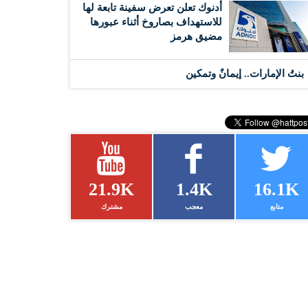
أدنوك تعلن تعرض سفينة تابعة لها
للاستهداف بصاروخ أثناء عبورها
مضيق هرمز
بنتُ الإمارات.. إيمانٌ وتمكين
21.9K
1.4K
16.1K
متابع
معجب
مشترك