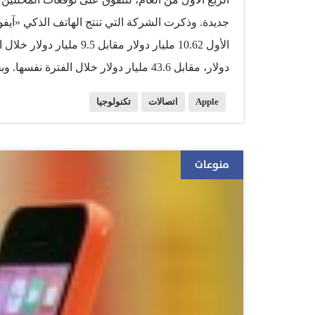
جديدة. وذكرت الشركة التي تنتج الهاتف الذكي «آيفون
دولار، مقابل 43.6 مليار دولار خلال الفتر
لشركة «أبل»: «نحن فخورون جدا بنتائجنا الربع السنو
Apple
اتصالات
تكنولوجيا
قياسية لقطاع الخدمات.. نحن نتطلع بحماس لتقديم ا
غير (أبل) تقديمها للسوق». وقد فاجأت «أبل» السوق ب
منوعات
توزيعات الأرباح الفصلية ثمانية في المائة، بينما نم
بالإعلان عن تجزئة السهم إلى سبعة أسهم، الأمر ال
500 دولار لسهم الشراء في الشركة. ودفعت الأرقام الإيجابية سهم الشركة الراكد منذ فترة ليرتفع ثمانية…