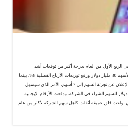
ي الربع الأول من العام بدرجة أكبر من توقعات أشد
المحللين تفاؤلا، وعززت حجم برنامج ضخم لشراء الأسهم 30 مليار دولار ورفع توزيعات الأرباح الفصلية 8%، بينما
نمت الأرباح 7% على غير المتوقع. وتوجت أبل ذلك بالإعلان عن تجزئة السهم إلى 7 أسهم، الأمر الذي سيسهل
لى المستثمرين الأفراد غير القادرين على دفع 500 دولار للسهم الشراء في الشركة. ودفعت الأرقام الإيجابية
منذ فترة ليرتفع 8%، لكنها تخفي بواعث قلق عميقة أثقلت كاهل سهم الشركة لأكثر من عام
تيمكوك الرئيس التنفيذي لأبل عن منتج جديد؟ وهل يستطيع
رنست: "معظم الناس سيتحدثون عن تجزئة السهم وزيادة