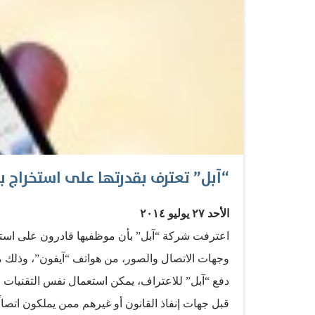
“آبل” تعترف بقدرتها على استخراج
الأحد ٢٧ يوليو ٢٠١٤
اعترفت شركة “آبل” بأن موظفيها قادرون على استخر
وجهات الاتصال والصور، من هواتف “آيفون”، وذلك من خ
دفع “آبل” للاعتراف، يمكن استعمال نفس التقنيات ا
قبل جهات إنفاذ القانون أو غيرهم ممن يملكون اتصال