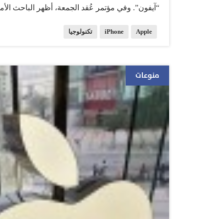
“آيفون”. وفي مؤتمر عُقد الجمعة، أظهر الباحث الأ
كميات “مدهشة” من البيانات، حيث تهدف هذه الخدما
Apple
iPhone
تكنولوجيا
مساعدة المهندسين على إصلاح المشكلات التي تعت
لا تقوم بإعلام المستخدمين بأن هذه الخدمات تعمل 
“آيفون” ما قد سبق منحه لأجهزة الحاسب الشخصي 
منوعات
هناك طريقة لـ (إلغاء الاقتران) إلا بمسح بيانات ا
مفتوح من خلال وصله بحاسب “موثوق”. ورأى البعض
“آبل” مع وكالة الأمن القومي الأمريكية، الأمر الذي 
“أبواب خلفية” إلى أجهزتها.…