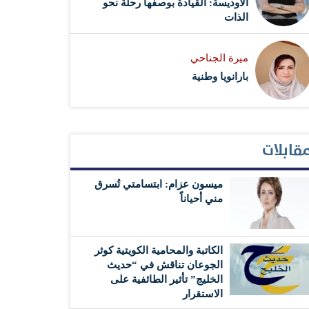
الأوديسة: القيادة بوصفها رحلة نحو
الذات
ميرة الجناحي
بارانويا وطنية
قابلات
ميسون عزام: ابتسامتي تُسرق
مني أحياناً
الكاتبة والمحامية الكويتية كوثر
الجوعان تناقش في “حديث
الخليج” تأثير الطائفية على
الاستقرار