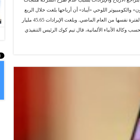
» والكومبيوتر اللوحي «آيباد» أن أرباحها بلغت خلال الربع
الأول 10.62 مليار دولار مقابل 9.5 مليار دولار خلال الفترة نفسها من العام الماضي. وبلغت الإيرادات 45.65 مليار
ة نفسها. وبحسب وكالة الأنباء الألمانية، قال تيم كوك الرئيس التنفيذي
ية، خاصة المبيعات القوية لهواتف (آيفون) وتحقيق إيرادات
لمزيد من المنتجات والخدمات الجديدة التي لا يمكن لأحد
إعلانها نمو مبيعات هاتف «آيفون» في الربع الأول من العام
بدرجة أكبر من توقعات أشد المحللين تفاؤلا، وعززت حجم برنامج ضخم لشراء الأسهم 30 مليار دولار، ورفع
ت الأرباح سبعة في المائة على غير المتوقع. وتوجت «أبل» ذلك
ذي سيسهل على المستثمرين الأفراد غير القادرين على دفع