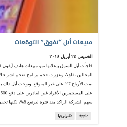
مبيعات أبل “تفوق” التوقعات
الخميس ٢٤ أبريل ٢٠١٤
فاجأت أبل السوق بإعلانها نمو مبيعات هاتف آيفون ف
ع
سهم الشركة الراكد 
بعد صعود بلا هوادة إذ تتساءل السوق: "متى يكشف 
Apple
تكنولوجيا
ذلك؟". وقال المحلل في هودسون سكوير، دانييل إ