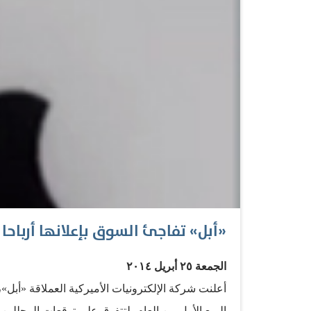
«أبل» تفاجئ السوق بإعلانها أرباحا تتجاوز 10.6 مل
الجمعة ٢٥ أبريل ٢٠١٤
أعلنت شركة الإلكترونيات الأميركية العملاقة «أبل»
الربع الأول من العام، لتتفوق على توقعات المحللين