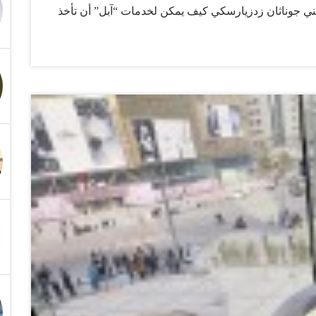
مني جوناثان زدزيارسكي كيف يمكن لخدمات “آبل” أن تأخذ
ت التي تقول الشركة إنها للأغراض التشخيصية، إلى
رض مستخدمي هواتف “آيفون”. وقال زدزيارسكي إن “آبل”
ولا يمكن تعطيلها، كما لا توجد وسيلة ليعرف مستخدمو
من صلاحيات عبر عملية النسخ الاحتياطي. وأضاف “ليس
لهاتف” كما أظهر كيف تمكن هو من استخراج بيانات من هاتف
 أن ما كشف عنه زدزيارسكي يعد دليلًا على تعاون شركة
انكرته الشركة وقالت إنها لا تمنح وكالات الاستخبارات أي