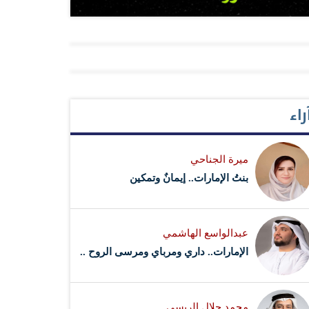
راء
ميرة الجناحي
بنتُ الإمارات.. إيمانٌ وتمكين
عبدالواسع الهاشمي
الإمارات.. داري ومرباي ومرسى الروح ..
محمد جلال الريسي