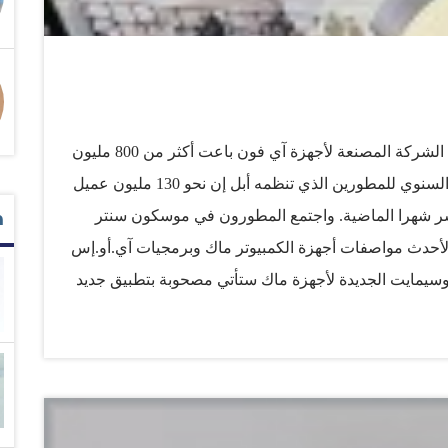
قال الرئيس التنفيذي لشركة أبل تيم كوك الاثنين إن الشركة المصنعة لأجهزة آي فون باعت أكثر من 800 مليون
من أجهزة الهاتف المحمول. وقال كوك في المؤتمر السنوي للمطورين الذي تنظمه أبل إن نحو 130 مليون عميل
م
عشر شهرا الماضية. واجتمع المطورون في موسكون سنتر
دث مواصفات أجهزة الكمبيوتر ماك وبرمجيات آي.أو.إس
وسيمايت الجديدة لأجهزة ماك ستأتي مصحوبة بتطبيق جديد
المكالمات الهاتفية والرسائل النصية التي تصل إلى هواتف
ر أيضا استدعاء خرائط أو البحث عن معلومات أو مستندات
 نيوز عربية