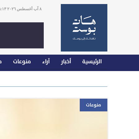
٨ آب أغسطس ٢٠٢٦ ١٩:١٣
الرئيسية
أخبار
آراء
منوعات
م
منوعات