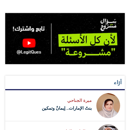
آراء
ميرة الجناحي
بنتُ الإمارات.. إيمانٌ وتمكين