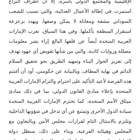
الإقليمية والمجتمع الدولي بأسره، إلا أن أطراف النزاع
استمرت في إطالة الأعمال العدائية، والتي تسبب للشعب
السوداني مشقة ومعاناة لا يمكن وصفها، ويهدد بزعزعة
استقرار المنطقة بأكملها. وفي هذا السياق، تعرب الإمارات
العربية المتحدة أيضاً عن قلقها البالغ إزاء نشر معلومات
مضللة وروايات كاذبة، والتي من شأنها تقويض أي جهود تهدف
إلى تعزيز الحوار البناء وتمهيد الطريق نحو تحقيق السلام
الدائم في نهاية المطاف. وبالنيابة عن حكومتي، أود أن أغتنم
هذه الفرصة لأعيد التأكيد على احترام والتزام الإمارات العربية
المتحدة بإعلاء مبادئ القانون الدولي، بما في ذلك مبادئ
ميثاق الأمم المتحدة، كما تحترم الإمارات العربية المتحدة
سيادة الدول الأخرى وتمتنع عن أي تدخل في شؤونها الداخلية
وتلتزم بالامتثال التام لقرارات مجلس الأمن وبالتعاون مع
المجلس وهيئاته الفرعية. وبناء على ذلك، ستظل دولة