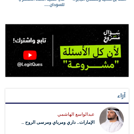
للسودان..…
آراء
عبدالواسع الهاشمي
الإمارات.. داري ومرباي ومرسى الروح ..