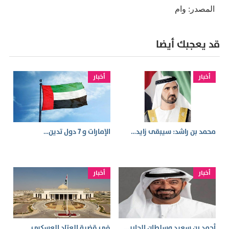
المصدر: وام
قد يعجبك أيضا
أخبار
أخبار
محمد بن راشد: سيبقى زايد…
الإمارات و 7 دول تدين…
أخبار
أخبار
أحمد بن سعيد وسلطان الجابر…
في قضية العتاد العسكري