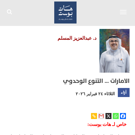
Toggle
navigation
د. عبدالعزيز المسلم
الامارات … التنوع الوحدوي
آراء
الثلاثاء ٢٤ فبراير ٢٠٢٦
خاص لـ هات بوست: