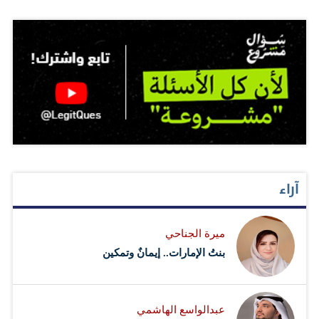
آراء
ميرة الجناحي
بنتُ الإمارات.. إيمانٌ وتمكين
عبدالواسع الهاشمي