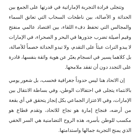
وتتجلى فرادة التجربة الإماراتية في قدرتها على الجمع بين
الحداثة و الأصالة، بين ناطحات السحاب التي تعانق السماء
والمجالس التي تحفظ دفء اللقاء، بين اقتصاد عالمي منفتح
وقيم أصيلة تضرب جذورها في البحر و الصحراء، في الإمارات
لا يبدو التراث عبئاً على التقدم، ولا تبدو الحداثة خصماً للأصالة،
بل كلاهما يسير في انسجام يعبّر عن هوية واثقة بنفسها، قادرة
على التجدد دون أن تفقد ملامحها.
إن الاتحاد هنا ليس حدوداً جغرافية فحسب، بل شعور يومي
بالانتماء يتجلى في احتفالات الوطن، وفي بساطة الانتقال بين
الإمارات، وفي الاعتزاز الجماعي بكل إنجاز يتحقق في أي بقعة
من أرضه، فنجاح إمارة هو نجاح للاتحاد، وتقدم قطاع هو
مكسب للوطن بأسره، هذه الروح التضامنية هي السر الخفي
الذي يمنح التجربة جمالها واستدامتها.