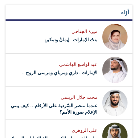
آراء
ميرة الجناحي
بنتُ الإمارات.. إيمانٌ وتمكين
عبدالواسع الهاشمي
الإمارات.. داري ومرباي ومرسى الروح ..
محمد جلال الريسي
عندما تنتصر السّردية على الأرقام… كيف يبني
الإعلام صورة الأمم؟
علي الزوهري