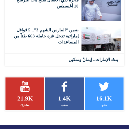
جائزة دبي الأفعال تفتح باب الترشح
10 أغسطس
ضمن “الفارس الشهم 3”.. 5 قوافل
إماراتية تدخل غزة حاملة 663 طناً من
المساعدات
بنتُ الإمارات.. إيمانٌ وتمكين
21.9K
1.4K
16.1K
متابع
معجب
مشترك