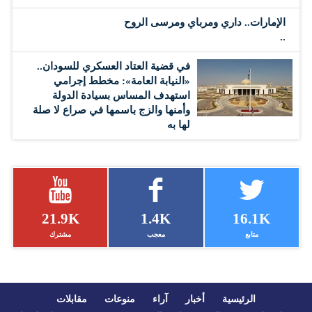
الإمارات.. داري ومرباي ومرسى الروح
..
في قضية العتاد العسكري للسودان..
«النيابة العامة»: مخطط إجرامي
استهدف المساس بسيادة الدولة
وأمنها والزج باسمها في صراع لا صلة
لها به
21.9K
1.4K
16.1K
متابع
معجب
مشترك
الرئيسية
أخبار
آراء
منوعات
مقابلات