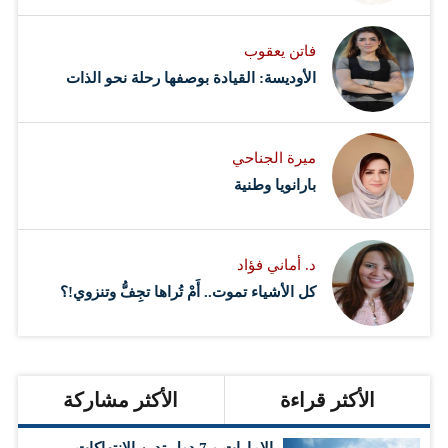
فاتن يعقوب
الأوديسة: القيادة بوصفها رحلة نحو الذات
ميرة الجناحي
بارانويا وطنية
د. أماني فؤاد
كل الأشياء تموت.. أَمْ تُراها تجِفُّ وتنزوي!؟
الأكثر قراءة
الأكثر مشاركة